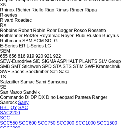
XN
Rhinox
Richier
Riello
Rigo
Rimas
Ringer
Rippa
R-series
Rivard
Roadtec
RX
Robbins
Robert
Robin
Rohr Bagger
Rosco
Rossetto
Rothlehner
Rotzler
Royalmac
Royen
Rubi
Ruston Bucyrus
Ruthmann
SBM
SCM
SDLG
E-Series
ER
L-Series
LG
SEM
655
656
816
919
920
921
922
SEW-Eurodrive
SID
SIGMA ASPHALT PLANTS
SLV Group
SMB
SMT Stichweh
SPD
STA
STS
STiM
SWF Krantechnik
SWF
Sachs
Saeclimber
Safi
Sakai
TS
Salzgitter
Samac
Sami
Samsung
SE
San Marco
Sandvik
Commando
DI
DP
DX
Dino
Leopard
Pantera
Ranger
Sanrock
Sany
HBT
QY
SAC
SAC2200
SCC
SCC550
SCC600
SCC750
SCC900
SCC1000
SCC1500