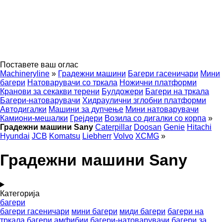
Поставете ваш оглас
Machineryline
»
Градежни машини
Багери гасеничари
Мини
багери
Натоварувачи со тркала
Ножични платформи
Кранови за секакви терени
Булдожери
Багери на тркала
Багери-натоварувачи
Хидраулични зглобни платформи
Автодигалки
Машини за дупчење
Мини натоварувачи
Камиони-мешалки
Грејдери
Возила со дигалки со корпа
»
Градежни машини Sany
Caterpillar
Doosan
Genie
Hitachi
Hyundai
JCB
Komatsu
Liebherr
Volvo
XCMG
»
Градежни машини Sany
Категорија
багери
багери гасеничари
мини багери
миди багери
багери на
тркала
багери амфибии
багери-натоварувачи
багери за