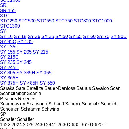
SCC2000
SR
SR 155
STC
STC250
STC500
STC550
STC750
STC800
STC1000
STC1300
SY
SY 16
SY 18
SY 26
SY 35
SY 50
SY 55
SY 60
SY 70
SY 80U
SY 95C
SY 135
SY 135C
SY 155
SY 205
SY 215
SY 215C
SY 235
SY 245
SY 245H
SY 305
SY 335H
SY 365
SY 365H
SY 375H
SY 485H
SY 550
Saraka
Sata
Satellite
Sauer-Danfoss
Saurus
Savalco
Scan
Scanclimber
Scania
P-series
R-series
Scanmaskin
Scanvogn
Schaeff
Schenk
Schmalz
Schmidt
Schouten
Schramm
Schwing
SP
Schäfer
Schäffer
1622
2024
2028
2430
2445
2630
3630
3650
8620 T