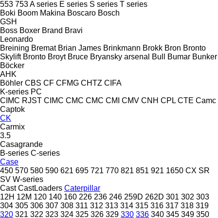
553
753
A series
E series
S series
T series
Boki
Boom Makina
Boscaro
Bosch
GSH
Boss
Boxer
Brand
Bravi
Leonardo
Breining
Bremat
Brian James
Brinkmann
Brokk
Bron
Bronto
Skylift
Bronto
Broyt
Bruce
Bryansky arsenal
Bull
Bumar
Bunker
Böcker
AHK
Böhler
CBS
CF
CFMG
CHTZ
CIFA
K-series
PC
CIMC RJST
CIMC
CMC
CMC
CMI
CMV
CNH
CPL
CTE
Camc
Captok
CK
Carmix
3.5
Casagrande
B-series
C-series
Case
450
570
580
590
621
695
721
770
821
851
921
1650
CX
SR
SV
W-series
Cast
CastLoaders
Caterpillar
12H
12M
120
140
160
226
236
246
259D
262D
301
302
303
304
305
306
307
308
311
312
313
314
315
316
317
318
319
320
321
322
323
324
325
326
329
330
336
340
345
349
350