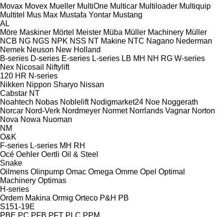
Movax
Movex
Mueller
MultiOne
Multicar
Multiloader
Multiquip
Multitel
Mus Max
Mustafa Yontar
Mustang
AL
Möre Maskiner
Mörtel Meister
Müba
Müller Machinery
Müller
NCB
NG
NGS
NPK
NSS
NT Makine
NTC
Nagano
Nederman
Nemek
Neuson
New Holland
B-series
D-series
E-series
L-series
LB
MH
NH
RG
W-series
Nex
Nicosail
Niftylift
120
HR
N-series
Nikken
Nippon Sharyo
Nissan
Cabstar
NT
Noahtech
Nobas
Noblelift
Nodigmarket24
Noe
Noggerath
Norcar
Nord-Verk
Nordmeyer
Normet
Norrlands Vagnar
Norton
Nova
Nowa
Nuoman
NM
O&K
F-series
L-series
MH
RH
Océ
Oehler
Oertli
Oil & Steel
Snake
Oilmens
Olinpump
Omac
Omega
Omme
Opel
Optimal
Machinery
Optimas
H-series
Ordem Makina
Ormig
Orteco
P&H
PB
S151-19E
PBE
PC
PFB
PFT
PLC
PPM