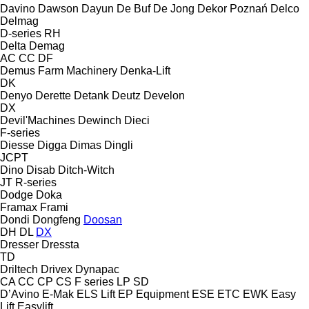
Davino
Dawson
Dayun
De Buf
De Jong
Dekor Poznań
Delco
Delmag
D-series
RH
Delta
Demag
AC
CC
DF
Demus Farm Machinery
Denka-Lift
DK
Denyo
Derette
Detank
Deutz
Develon
DX
Devil'Machines
Dewinch
Dieci
F-series
Diesse
Digga
Dimas
Dingli
JCPT
Dino
Disab
Ditch-Witch
JT
R-series
Dodge
Doka
Framax
Frami
Dondi
Dongfeng
Doosan
DH
DL
DX
Dresser
Dressta
TD
Driltech
Drivex
Dynapac
CA
CC
CP
CS
F series
LP
SD
D’Avino
E-Mak
ELS Lift
EP Equipment
ESE
ETC
EWK
Easy
Lift
Easylift