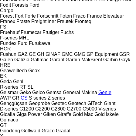
Fodit
Forasis
Ford
Cargo
Forest
Fort
Forte
Fortschritt
Foton
Fraco
France Elévateur
Franex
Fraste
Freightliner
Freutek
Fronteq
FS
Fruehauf
Frumecar
Frutiger
Fuchs
F-series
MHL
Fundex
Furd
Furukawa
HCR
Fushun
GAZ
GE
GH
GINAF
GMC
GMG
GP Equipment
GSR
Galen
Galizia
Gallmac
Garant
Garbin MakBrent
Garbin
Gayk
HRE
Geawelltech
Geax
EK
Geda
Gehl
R-series
RT
SL
Geismar
Geko
Gelco
Gemsa
General Makina
Genie
AWP
GR
GS
S series
Z series
Gençgüçsan
Geoprobe
Geotec
Geotech
GiTech
Giant
D-series
G1200
G2200
G2300
G2700
G5000
V-series
Gicalla
Giga Power
Giken
Giraffe
Gold Mac
Gold İskele
Gomaco
GT
Goodeng
Gottwald
Graco
Gradall