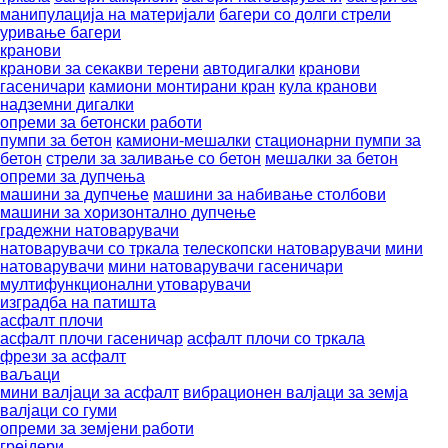
манипулација на материјали
багери со долги стрели
уривање багери
кранови
кранови за секакви терени
автодигалки
кранови
гасеничари
камиони монтирани кран
кула кранови
надземни дигалки
опреми за бетонски работи
пумпи за бетон
камиони-мешалки
стационарни пумпи за
бетон
стрели за заливање со бетон
мешалки за бетон
опреми за дупчења
машини за дупчење
машини за набивање столбови
машини за хоризонтално дупчење
градежни натоварувачи
натоварувачи со тркала
телескопски натоварувачи
мини
натоварувачи
мини натоварувачи гасеничари
мултифункционални утоварувачи
изградба на патишта
асфалт плочи
асфалт плочи гасеничар
асфалт плочи со тркала
фрези за асфалт
ваљаци
мини валјаци за асфалт
вибрационен валјаци за земја
валјаци со гуми
опреми за земјени работи
грејдери