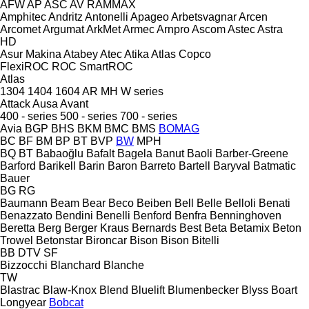
AFW
AP
ASC
AV
RAMMAX
Amphitec
Andritz
Antonelli
Apageo
Arbetsvagnar
Arcen
Arcomet
Argumat
ArkMet
Armec
Arnpro
Ascom
Astec
Astra
HD
Asur Makina
Atabey
Atec
Atika
Atlas Copco
FlexiROC
ROC
SmartROC
Atlas
1304
1404
1604
AR
MH
W series
Attack
Ausa
Avant
400 - series
500 - series
700 - series
Avia
BGP
BHS
BKM
BMC
BMS
BOMAG
BC
BF
BM
BP
BT
BVP
BW
MPH
BQ
BT
Babaoğlu
Bafalt
Bagela
Banut
Baoli
Barber-Greene
Barford
Barikell
Barin
Baron
Barreto
Bartell
Baryval
Batmatic
Bauer
BG
RG
Baumann
Beam
Bear
Beco
Beiben
Bell
Belle
Belloli
Benati
Benazzato
Bendini
Benelli
Benford
Benfra
Benninghoven
Beretta
Berg
Berger Kraus
Bernards
Best
Beta
Betamix
Beton
Trowel
Betonstar
Bironcar
Bison
Bison
Bitelli
BB
DTV
SF
Bizzocchi
Blanchard
Blanche
TW
Blastrac
Blaw-Knox
Blend
Bluelift
Blumenbecker
Blyss
Boart
Longyear
Bobcat