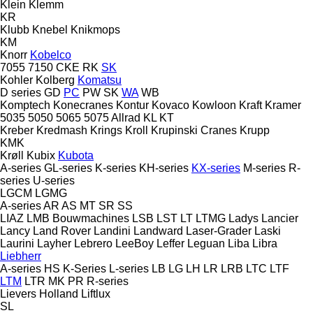
Klein
Klemm
KR
Klubb
Knebel
Knikmops
KM
Knorr
Kobelco
7055
7150
CKE
RK
SK
Kohler
Kolberg
Komatsu
D series
GD
PC
PW
SK
WA
WB
Komptech
Konecranes
Kontur
Kovaco
Kowloon
Kraft
Kramer
5035
5050
5065
5075
Allrad
KL
KT
Kreber
Kredmash
Krings
Kroll
Krupinski Cranes
Krupp
KMK
Krøll
Kubix
Kubota
A-series
GL-series
K-series
KH-series
KX-series
M-series
R-
series
U-series
LGCM
LGMG
A-series
AR
AS
MT
SR
SS
LIAZ
LMB Bouwmachines
LSB
LST
LT
LTMG
Ladys
Lancier
Lancy
Land Rover
Landini
Landward
Laser-Grader
Laski
Laurini
Layher
Lebrero
LeeBoy
Leffer
Leguan
Liba
Libra
Liebherr
A-series
HS
K-Series
L-series
LB
LG
LH
LR
LRB
LTC
LTF
LTM
LTR
MK
PR
R-series
Lievers Holland
Liftlux
SL