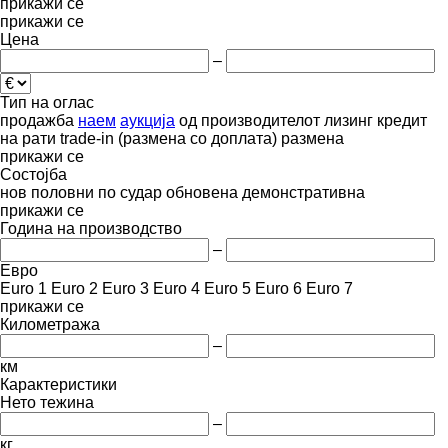
прикажи се
прикажи се
Цена
–
Тип на оглас
продажба
наем
аукција
од производителот
лизинг
кредит
на рати
trade-in (размена со доплата)
размена
прикажи се
Состојба
нов
половни
по судар
обновена
демонстративна
прикажи се
Година на производство
–
Евро
Euro 1
Euro 2
Euro 3
Euro 4
Euro 5
Euro 6
Euro 7
прикажи се
Километража
–
км
Карактеристики
Нето тежина
–
кг