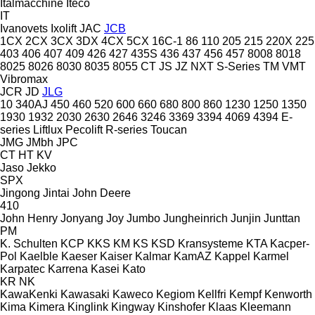
Italmacchine
Iteco
IT
Ivanovets
Ixolift
JAC
JCB
1CX
2CX
3CX
3DX
4CX
5CX
16C-1
86
110
205
215
220X
225
403
406
407
409
426
427
435S
436
437
456
457
8008
8018
8025
8026
8030
8035
8055
CT
JS
JZ
NXT
S-Series
TM
VMT
Vibromax
JCR
JD
JLG
10
340AJ
450
460
520
600
660
680
800
860
1230
1250
1350
1930
1932
2030
2630
2646
3246
3369
3394
4069
4394
E-
series
Liftlux
Pecolift
R-series
Toucan
JMG
JMbh
JPC
CT
HT
KV
Jaso
Jekko
SPX
Jingong
Jintai
John Deere
410
John Henry
Jonyang
Joy
Jumbo
Jungheinrich
Junjin
Junttan
PM
K. Schulten
KCP
KKS
KM
KS
KSD Kransysteme
KTA
Kacper-
Pol
Kaelble
Kaeser
Kaiser
Kalmar
KamAZ
Kappel
Karmel
Karpatec
Karrena
Kasei
Kato
KR
NK
KawaKenki
Kawasaki
Kaweco
Kegiom
Kellfri
Kempf
Kenworth
Kima
Kimera
Kinglink
Kingway
Kinshofer
Klaas
Kleemann