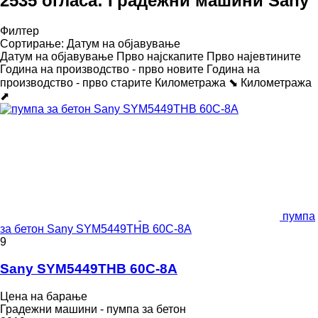
2535 огласа:
Градежни машини Sany
Филтер
Сортирање
:
Датум на објавување
Датум на објавување
Прво најскапите
Прво најевтините
Година на производство - прво новите
Година на
производство - прво старите
Километража ⬊
Километража
⬈
пумпа
за бетон Sany SYM5449THB 60C-8A
9
Sany SYM5449THB 60C-8A
Цена на барање
Градежни машини - пумпа за бетон