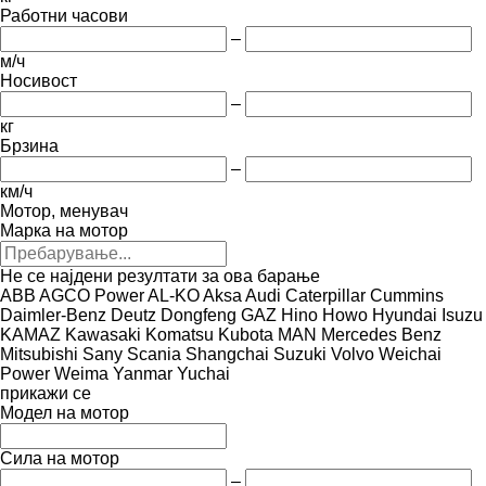
Работни часови
–
м/ч
Носивост
–
кг
Брзина
–
км/ч
Мотор, менувач
Марка на мотор
Не се најдени резултати за ова барање
ABB
AGCO Power
AL-KO
Aksa
Audi
Caterpillar
Cummins
Daimler-Benz
Deutz
Dongfeng
GAZ
Hino
Howo
Hyundai
Isuzu
KAMAZ
Kawasaki
Komatsu
Kubota
MAN
Mercedes Benz
Mitsubishi
Sany
Scania
Shangchai
Suzuki
Volvo
Weichai
Power
Weima
Yanmar
Yuchai
прикажи се
Модел на мотор
Сила на мотор
–