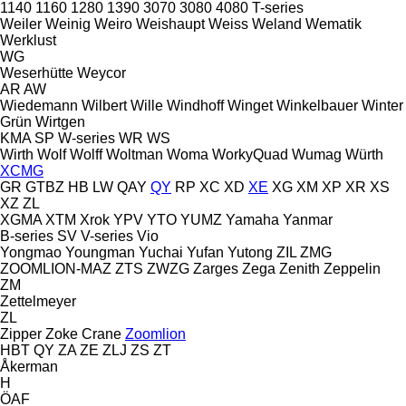
1140
1160
1280
1390
3070
3080
4080
T-series
Weiler
Weinig
Weiro
Weishaupt
Weiss
Weland
Wematik
Werklust
WG
Weserhütte
Weycor
AR
AW
Wiedemann
Wilbert
Wille
Windhoff
Winget
Winkelbauer
Winter
Grün
Wirtgen
KMA
SP
W-series
WR
WS
Wirth
Wolf
Wolff
Woltman
Woma
WorkyQuad
Wumag
Würth
XCMG
GR
GTBZ
HB
LW
QAY
QY
RP
XC
XD
XE
XG
XM
XP
XR
XS
XZ
ZL
XGMA
XTM
Xrok
YPV
YTO
YUMZ
Yamaha
Yanmar
B-series
SV
V-series
Vio
Yongmao
Youngman
Yuchai
Yufan
Yutong
ZIL
ZMG
ZOOMLION-MAZ
ZTS
ZWZG
Zarges
Zega
Zenith
Zeppelin
ZM
Zettelmeyer
ZL
Zipper
Zoke Crane
Zoomlion
HBT
QY
ZA
ZE
ZLJ
ZS
ZT
Åkerman
H
ÖAF