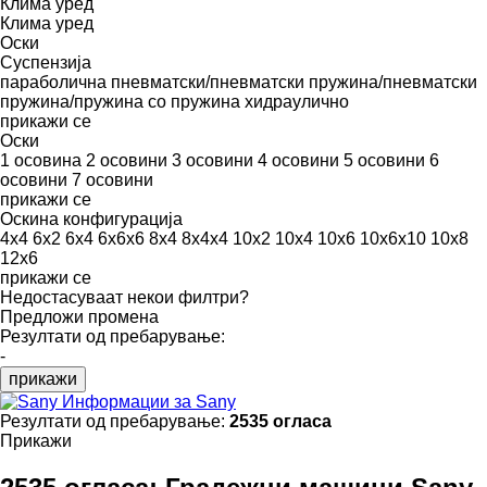
Клима уред
Клима уред
Оски
Суспензија
параболична
пневматски/пневматски
пружина/пневматски
пружина/пружина
со пружина
хидраулично
прикажи се
Оски
1 осовина
2 осовини
3 осовини
4 осовини
5 осовини
6
осовини
7 осовини
прикажи се
Оскина конфигурација
4x4
6x2
6x4
6x6x6
8x4
8x4x4
10x2
10x4
10x6
10x6x10
10x8
12x6
прикажи се
Недостасуваат некои филтри?
Предложи промена
Резултати од пребарување:
-
прикажи
Информации за Sany
Резултати од пребарување:
2535 огласа
Прикажи