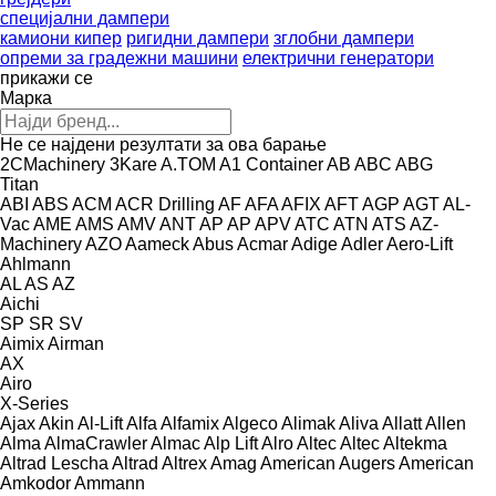
специјални дампери
камиони кипер
ригидни дампери
зглобни дампери
опреми за градежни машини
електрични генератори
прикажи се
Марка
Не се најдени резултати за ова барање
2CMachinery
3Kare
A.TOM
A1 Container
AB
ABC
ABG
Titan
ABI
ABS
ACM
ACR Drilling
AF
AFA
AFIX
AFT
AGP
AGT
AL-
Vac
AME
AMS
AMV
ANT
AP
AP
APV
ATC
ATN
ATS
AZ-
Machinery
AZO
Aameck
Abus
Acmar
Adige
Adler
Aero-Lift
Ahlmann
AL
AS
AZ
Aichi
SP
SR
SV
Aimix
Airman
AX
Airo
X-Series
Ajax
Akin
Al-Lift
Alfa
Alfamix
Algeco
Alimak
Aliva
Allatt
Allen
Alma
AlmaCrawler
Almac
Alp Lift
Alro
Altec
Altec
Altekma
Altrad Lescha
Altrad
Altrex
Amag
American Augers
American
Amkodor
Ammann