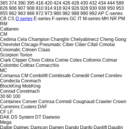
365
374
390
395
416
420
424
426
428
430
432
434
444
589
826
906
907
908
910
914
918
924
926
928
930
938
950
953
955
962
963
966
972
973
980
982
988
990
992
AP
C-series
CB
CS
D series
E-series
F-series
GC
IT
M-series
MH
NR
PM
RM
Cattaneo
CM
Cedima
Cela
Champion
Changlin
Chelyabinecz
Cheng Gong
Chevrolet
Chicago Pneumatic
Ciber
Ciber
Cifali
Cimolai
Cinomatic
Citroen
Claas
Scorpion
Torion
Clark
Clipper
Clivio
Cobra
Coime
Coles
Collomix
Colmar
Colombo
Coltrax
Comacchio
MC
Comansa CM
Combilift
Combisafe
Comedil
Comet
Comilev
Condecta
Conmach
BlockKing
MobKing
Conrad
Constmach
30
60
100
Containex
Conver
Corinsa
Cormidi
Cougnaud
Crawler
Crown
Cummins
Custers
DAF
CF
LF
DAK
DS System
DT
Daewoo
Mega
Dalbe
Dalmec
Damcon
Damen
Dando
Danfo
Danlift
Daudin