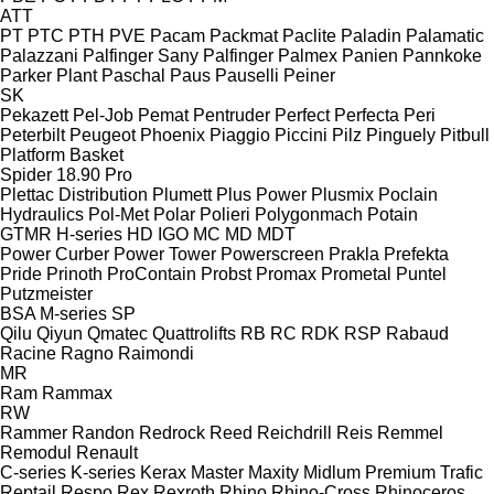
ATT
PT
PTC
PTH
PVE
Pacam
Packmat
Paclite
Paladin
Palamatic
Palazzani
Palfinger Sany
Palfinger
Palmex
Panien
Pannkoke
Parker Plant
Paschal
Paus
Pauselli
Peiner
SK
Pekazett
Pel-Job
Pemat
Pentruder
Perfect
Perfecta
Peri
Peterbilt
Peugeot
Phoenix
Piaggio
Piccini
Pilz
Pinguely
Pitbull
Platform Basket
Spider 18.90 Pro
Plettac Distribution
Plumett
Plus Power
Plusmix
Poclain
Hydraulics
Pol-Met
Polar
Polieri
Polygonmach
Potain
GTMR
H-series
HD
IGO
MC
MD
MDT
Power Curber
Power Tower
Powerscreen
Prakla
Prefekta
Pride
Prinoth
ProContain
Probst
Promax
Prometal
Puntel
Putzmeister
BSA
M-series
SP
Qilu
Qiyun
Qmatec
Quattrolifts
RB
RC
RDK
RSP
Rabaud
Racine
Ragno
Raimondi
MR
Ram
Rammax
RW
Rammer
Randon
Redrock
Reed
Reichdrill
Reis
Remmel
Remodul
Renault
C-series
K-series
Kerax
Master
Maxity
Midlum
Premium
Trafic
Reptail
Respo
Rex
Rexroth
Rhino
Rhino-Cross
Rhinoceros