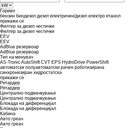
Гориво
бензин
биодизел
дизел
електричен/дизел
електро
етанол
прикажи се
Филтер за дизел честички
Филтер за дизел честички
EEV
EEV
AdBlue резервоар
AdBlue резервоар
Тип на менувач
AS-Tronic
AutoShift
CVT
EPS
HydroDrive
PowerShift
автоматски
полуавтоматски
рачен
роботизирана
синхронизиран
хидростатска
прикажи се
Ретардер
Ретардер
Централно подмачкување
Централно подмачкување
Блокада на диференцијал
Блокада на диференцијал
Кабина
Авто греач
Авто греач