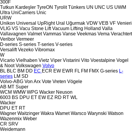
300F
Tutkun Kardeşler
TyreON
Tyrolit
Tünkers
UN
UNC
US
UWM
Ultra
UniCarriers
Unic
URW
Unikon
Universal
UpRight
Ural
Uğurmak
VDW
VEB
VF Venieri
VLIG
VS
Vacu Stone Lift
Vacuum Lifting Holland
Valla
Vallavagnen
Valmet
Vammas
Vanse
Veekmas
Vema
Verachtert
Veribor
Vermeer
D-series
S-series
T-series
V-series
Versalift
Vezeko
Vibromax
W
Vicario
Vielhaben
Vietz
Viper
Vistarini
Vito
Voestalpine
Vogel
& Noot
Volkswagen
Volvo
BL
BLC
BM
DD
EC
ECR
EW
EWR
FL
FM
FMX
G-series
L-
series
LM
SD
Volvo-ABG
Von Arx
Vote
Vreten
Vögele
AB
MT
Super
WCM
WMW
WPG
Wacker Neuson
6003
BS
DPU
ET
EW
EZ
RD
RT
WL
Wacker
DPU
ET
RT
Wagner
Waitzinger
Wakra
Wamet
Warsco
Warynski
Watson
Wazenmix
Weber
CR
SRV
Weidemann