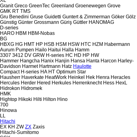
XL
Granit
Greco
GreenTec
Greenland
Groenewegen
Grove
GMK
RT
TMS
Gru Benedini
Gruse
Guidetti
Guntert & Zimmerman
Göker
Gölz
Günstig
Günter Grossmann
Güriş
Güttler
HANOMAG
D-series
HARO
HBM
HBM-Nobas
BG
HBXG
HG
HMT
HP
HSB
HSM
HSW
HTC
HZM
Habermann
Aurum Pumpen
Hailo
Haitui
Halla
Hamm
3307
3412
DV
GRW
H-series
HC
HD
HP
HW
Hammer
Hangcha
Hanix
Hanjin
Hansa
Hanta
Harcon
Harley-
Davidson
Harmet
Hartmann
Hatz
Haulotte
Compact
H-series
HA
HT
Optimum
Star
Hausherr
Haverkate
HeatWork
Heinkel
Hek
Henra
Heracles
Hercules
Herder
Hered
Herkules
Herrenknecht
Hess
HexL
Hidrokon
Hidromek
HMK
Hightop
Hikoki
Hilti
Hilton
Hino
700
Hinowa
LL
Hitachi
EX
KH
ZW
ZX
Zaxis
Hitachi-Sumitomo