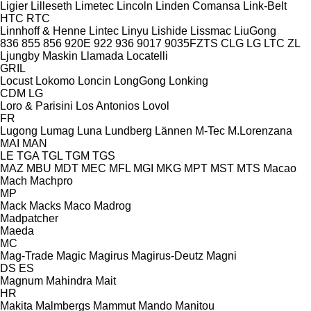
Ligier
Lilleseth
Limetec
Lincoln
Linden Comansa
Link-Belt
HTC
RTC
Linnhoff & Henne
Lintec
Linyu
Lishide
Lissmac
LiuGong
836
855
856
920E
922
936
9017
9035FZTS
CLG
LG
LTC
ZL
Ljungby Maskin
Llamada
Locatelli
GRIL
Locust
Lokomo
Loncin
LongGong
Lonking
CDM
LG
Loro & Parisini
Los Antonios
Lovol
FR
Lugong
Lumag
Luna
Lundberg
Lännen
M-Tec
M.Lorenzana
MAI
MAN
LE
TGA
TGL
TGM
TGS
MAZ
MBU
MDT
MEC
MFL
MGI
MKG
MPT
MST
MTS
Macao
Mach
Machpro
MP
Mack
Macks
Maco
Madrog
Madpatcher
Maeda
MC
Mag-Trade
Magic
Magirus
Magirus-Deutz
Magni
DS
ES
Magnum
Mahindra
Mait
HR
Makita
Malmbergs
Mammut
Mando
Manitou