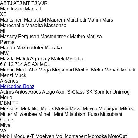
AETJ
ATJ
MT
TJ
VJR
Manitowoc
Mantall
XE
Mantsinen
Manut-LM
Maprein
Marchetti
Marini
Mars
Maréchalle
Masalta
Massenza
MI
Massey Ferguson
Mastenbroek
Matbro
Matilsa
Parma
Maupu
Maxmoduler
Mazaka
MW
Mazda
Małek Agregaty
Małek
Mecalac
6
8
12
714
AS
AX
MCL
Mecbo
Mecc Alte
Mega
Megaload
Meiller
Meka
Menart
Menck
Menzi Muck
A-series
Mercedes-Benz
Actros
Antos
Arocs
Atego
Axor
S-Class
SK
Sprinter
Unimog
Merlo
DBM
TF
Messersi
Metalika
Metax
Metso
Meva
Meyco
Michigan
Mikasa
Miller
Milwaukee
Minelli
Mini
Mitsubishi Fuso
Mitsubishi
Canter
Miva
VA
Mobil
Module-T
Moelven
Mol
Montabert
Morooka
MotoCut