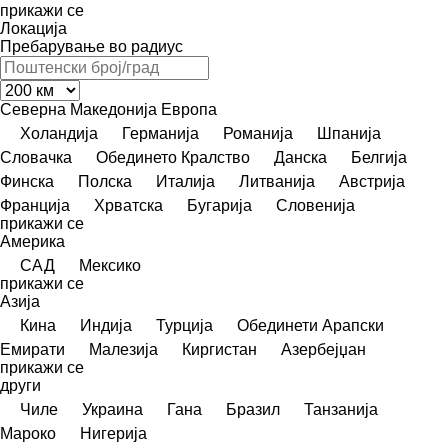
прикажи се
Локација
Пребарување во радиус
Северна Македонија
Европа
Холандија
Германија
Романија
Шпанија
Словачка
Обединето Кралство
Данска
Белгија
Финска
Полска
Италија
Литванија
Австрија
Франција
Хрватска
Бугарија
Словенија
прикажи се
Америка
САД
Мексико
прикажи се
Азија
Кина
Индија
Турција
Обединети Арапски
Емирати
Малезија
Киргистан
Азербејџан
прикажи се
други
Чиле
Украина
Гана
Бразил
Танзанија
Мароко
Нигерија