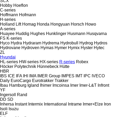
SCX
Hobby
Hoeflon
C-series
Hoffmann
Hofmann
H-series
Holland Lift
Homag
Honda
Hongyuan
Horsch
Howo
A-series
Huayee
Huddig
Hughes
Hunklinger
Husmann
Husqvarna
FS
K-series
Hyco
Hydra
Hydraram
Hydrema
Hydrobull
Hydrog
Hydros
Hydrovane
Hydroven
Hymas
Hymer
Hymix
Hyster
Hytec
ZL
Hyundai
HL-series
HW-series
HX-series
R-series
Robex
Höcker Polytechnik
Hünnebeck
Hütte
HBR
IBS
ICE
IFA
IHI
IMA
IMER Group
IMPES
IMT
IPC
IVECO
Daily
EuroCargo
Eurotrakker
Trakker
Ibau Hamburg
Igland
Ihimer
Imcoinsa
Imer
Imer-L&T
Infront
YF
Ingersoll Rand
DD
SD
Inhersa
Instant
Intermix
International
Intrame
Irmer+Elze
Iron
Isoli
Isuzu
ELF