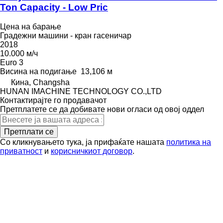
Ton Capacity - Low Pric
Цена на барање
Градежни машини - кран гасеничар
2018
10.000 м/ч
Euro 3
Висина на подигање
13,106 м
Кина, Changsha
HUNAN IMACHINE TECHNOLOGY CO.,LTD
Контактирајте го продавачот
Претплатете се да добивате нови огласи од овој оддел
Претплати се
Со кликнувањето тука, ја прифаќате нашата
политика на
приватност
и
корисничкиот договор
.