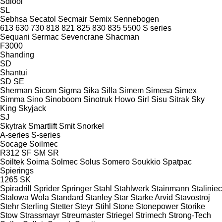
Sdlool
SL
Sebhsa
Secatol
Secmair
Semix
Sennebogen
613
630
730
818
821
825
830
835
5500
S series
Sequani
Sermac
Sevencrane
Shacman
F3000
Shanding
SD
Shantui
SD
SE
Sherman
Sicom
Sigma
Sika
Silla
Simem
Simesa
Simex
Simma
Sino
Sinoboom
Sinotruk Howo
Sirl
Sisu
Sitrak
Sky
King
Skyjack
SJ
Skytrak
Smartlift
Smit
Snorkel
A-series
S-series
Socage
Soilmec
R312
SF
SM
SR
Soiltek
Soima
Solmec
Solus
Somero
Soukkio
Spatpac
Spierings
1265
SK
Spiradrill
Sprider
Springer
Stahl
Stahlwerk
Stainmann
Staliniec
Stalowa Wola
Standard
Stanley
Star
Starke Arvid
Stavostroj
Stehr
Sterling
Stetter
Steyr
Stihl
Stone
Stonepower
Storike
Stow
Strassmayr
Streumaster
Striegel
Strimech
Strong-Tech