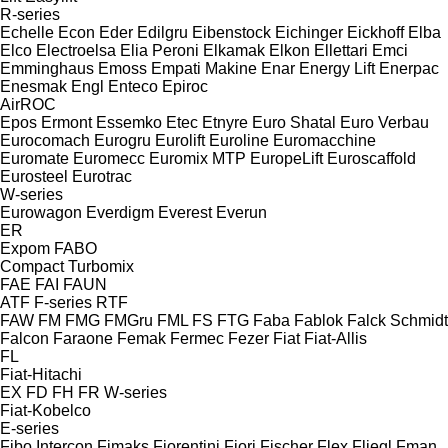
R-series
Echelle
Econ
Eder
Edilgru
Eibenstock
Eichinger
Eickhoff
Elba
Elco
Electroelsa
Elia Peroni
Elkamak
Elkon
Ellettari
Emci
Emminghaus
Emoss
Empati Makine
Enar
Energy Lift
Enerpac
Enesmak
Engl
Enteco
Epiroc
AirROC
Epos
Ermont
Essemko
Etec
Etnyre
Euro Shatal
Euro Verbau
Eurocomach
Eurogru
Eurolift
Euroline
Euromacchine
Euromate
Euromecc
Euromix MTP
EuropeLift
Euroscaffold
Eurosteel
Eurotrac
W-series
Eurowagon
Everdigm
Everest
Everun
ER
Expom
FABO
Compact
Turbomix
FAE
FAI
FAUN
ATF
F-series
RTF
FAW
FM
FMG
FMGru
FML
FS
FTG
Faba
Fablok
Falck Schmidt
Falcon
Faraone
Femak
Fermec
Fezer
Fiat
Fiat-Allis
FL
Fiat-Hitachi
EX
FD
FH
FR
W-series
Fiat-Kobelco
E-series
Fibo Intercon
Fimaks
Fiorentini
Fiori
Fischer
Flex
Fliegl
Fman