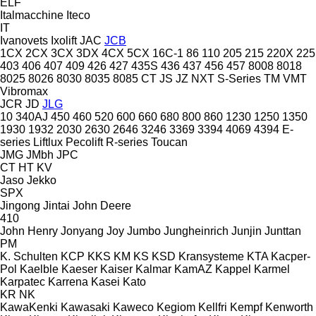
ELF
Italmacchine
Iteco
IT
Ivanovets
Ixolift
JAC
JCB
1CX
2CX
3CX
3DX
4CX
5CX
16C-1
86
110
205
215
220X
225
403
406
407
409
426
427
435S
436
437
456
457
8008
8018
8025
8026
8030
8035
8085
CT
JS
JZ
NXT
S-Series
TM
VMT
Vibromax
JCR
JD
JLG
10
340AJ
450
460
520
600
660
680
800
860
1230
1250
1350
1930
1932
2030
2630
2646
3246
3369
3394
4069
4394
E-
series
Liftlux
Pecolift
R-series
Toucan
JMG
JMbh
JPC
CT
HT
KV
Jaso
Jekko
SPX
Jingong
Jintai
John Deere
410
John Henry
Jonyang
Joy
Jumbo
Jungheinrich
Junjin
Junttan
PM
K. Schulten
KCP
KKS
KM
KS
KSD Kransysteme
KTA
Kacper-
Pol
Kaelble
Kaeser
Kaiser
Kalmar
KamAZ
Kappel
Karmel
Karpatec
Karrena
Kasei
Kato
KR
NK
KawaKenki
Kawasaki
Kaweco
Kegiom
Kellfri
Kempf
Kenworth