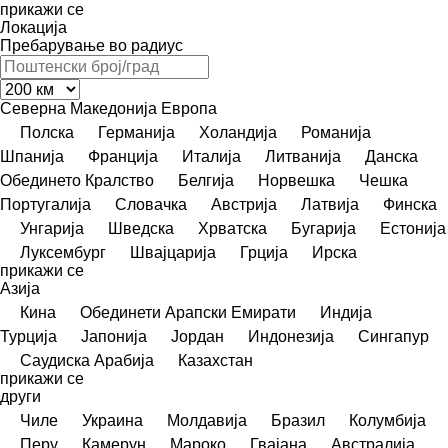
прикажи се
Локација
Пребарување во радиус
Северна Македонија
Европа
Полска
Германија
Холандија
Романија
Шпанија
Франција
Италија
Литванија
Данска
Обединето Кралство
Белгија
Норвешка
Чешка
Португалија
Словачка
Австрија
Латвија
Финска
Унгарија
Шведска
Хрватска
Бугарија
Естонија
Луксембург
Швајцарија
Грција
Ирска
прикажи се
Азија
Кина
Обединети Арапски Емирати
Индија
Турција
Јапонија
Јордан
Индонезија
Сингапур
Саудиска Арабија
Казахстан
прикажи се
други
Чиле
Украина
Молдавија
Бразил
Колумбија
Перу
Камерун
Мароко
Гвајана
Австралија