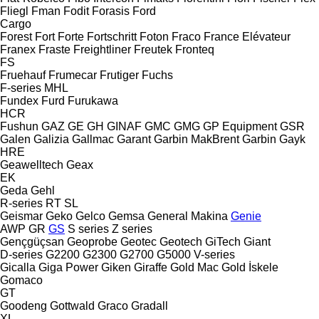
Fliegl
Fman
Fodit
Forasis
Ford
Cargo
Forest
Fort
Forte
Fortschritt
Foton
Fraco
France Elévateur
Franex
Fraste
Freightliner
Freutek
Fronteq
FS
Fruehauf
Frumecar
Frutiger
Fuchs
F-series
MHL
Fundex
Furd
Furukawa
HCR
Fushun
GAZ
GE
GH
GINAF
GMC
GMG
GP Equipment
GSR
Galen
Galizia
Gallmac
Garant
Garbin MakBrent
Garbin
Gayk
HRE
Geawelltech
Geax
EK
Geda
Gehl
R-series
RT
SL
Geismar
Geko
Gelco
Gemsa
General Makina
Genie
AWP
GR
GS
S series
Z series
Gençgüçsan
Geoprobe
Geotec
Geotech
GiTech
Giant
D-series
G2200
G2300
G2700
G5000
V-series
Gicalla
Giga Power
Giken
Giraffe
Gold Mac
Gold İskele
Gomaco
GT
Goodeng
Gottwald
Graco
Gradall
XL