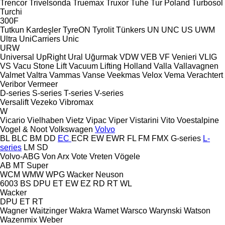
Trencor
Trivelsonda
Truemax
Truxor
Tuhe
Tur Poland
Turbosol
Turchi
300F
Tutkun Kardeşler
TyreON
Tyrolit
Tünkers
UN
UNC
US
UWM
Ultra
UniCarriers
Unic
URW
Universal
UpRight
Ural
Uğurmak
VDW
VEB
VF Venieri
VLIG
VS
Vacu Stone Lift
Vacuum Lifting Holland
Valla
Vallavagnen
Valmet
Valtra
Vammas
Vanse
Veekmas
Velox
Vema
Verachtert
Veribor
Vermeer
D-series
S-series
T-series
V-series
Versalift
Vezeko
Vibromax
W
Vicario
Vielhaben
Vietz
Vipac
Viper
Vistarini
Vito
Voestalpine
Vogel & Noot
Volkswagen
Volvo
BL
BLC
BM
DD
EC
ECR
EW
EWR
FL
FM
FMX
G-series
L-
series
LM
SD
Volvo-ABG
Von Arx
Vote
Vreten
Vögele
AB
MT
Super
WCM
WMW
WPG
Wacker Neuson
6003
BS
DPU
ET
EW
EZ
RD
RT
WL
Wacker
DPU
ET
RT
Wagner
Waitzinger
Wakra
Wamet
Warsco
Warynski
Watson
Wazenmix
Weber