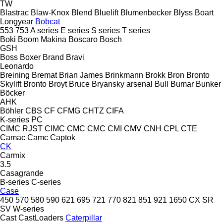
TW
Blastrac
Blaw-Knox
Blend
Bluelift
Blumenbecker
Blyss
Boart
Longyear
Bobcat
553
753
A series
E series
S series
T series
Boki
Boom Makina
Boscaro
Bosch
GSH
Boss
Boxer
Brand
Bravi
Leonardo
Breining
Bremat
Brian James
Brinkmann
Brokk
Bron
Bronto
Skylift
Bronto
Broyt
Bruce
Bryansky arsenal
Bull
Bumar
Bunker
Böcker
AHK
Böhler
CBS
CF
CFMG
CHTZ
CIFA
K-series
PC
CIMC RJST
CIMC
CMC
CMC
CMI
CMV
CNH
CPL
CTE
Camac
Camc
Captok
CK
Carmix
3.5
Casagrande
B-series
C-series
Case
450
570
580
590
621
695
721
770
821
851
921
1650
CX
SR
SV
W-series
Cast
CastLoaders
Caterpillar