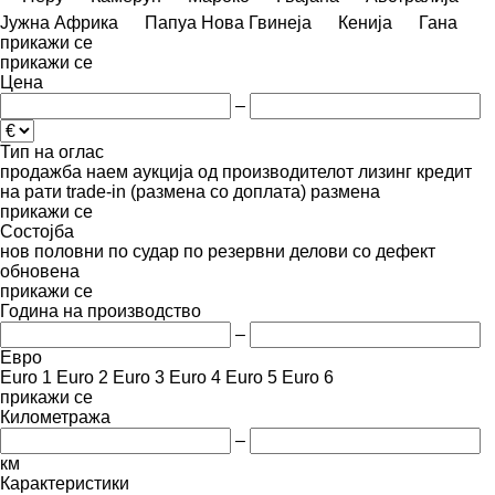
Јужна Африка
Папуа Нова Гвинеја
Кенија
Гана
прикажи се
прикажи се
Цена
–
Тип на оглас
продажба
наем
аукција
од производителот
лизинг
кредит
на рати
trade-in (размена со доплата)
размена
прикажи се
Состојба
нов
половни
по судар
по резервни делови
со дефект
обновена
прикажи се
Година на производство
–
Евро
Euro 1
Euro 2
Euro 3
Euro 4
Euro 5
Euro 6
прикажи се
Километража
–
км
Карактеристики