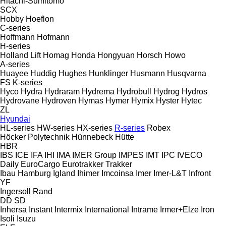
Hitachi-Sumitomo
SCX
Hobby
Hoeflon
C-series
Hoffmann
Hofmann
H-series
Holland Lift
Homag
Honda
Hongyuan
Horsch
Howo
A-series
Huayee
Huddig
Hughes
Hunklinger
Husmann
Husqvarna
FS
K-series
Hyco
Hydra
Hydraram
Hydrema
Hydrobull
Hydrog
Hydros
Hydrovane
Hydroven
Hymas
Hymer
Hymix
Hyster
Hytec
ZL
Hyundai
HL-series
HW-series
HX-series
R-series
Robex
Höcker Polytechnik
Hünnebeck
Hütte
HBR
IBS
ICE
IFA
IHI
IMA
IMER Group
IMPES
IMT
IPC
IVECO
Daily
EuroCargo
Eurotrakker
Trakker
Ibau Hamburg
Igland
Ihimer
Imcoinsa
Imer
Imer-L&T
Infront
YF
Ingersoll Rand
DD
SD
Inhersa
Instant
Intermix
International
Intrame
Irmer+Elze
Iron
Isoli
Isuzu