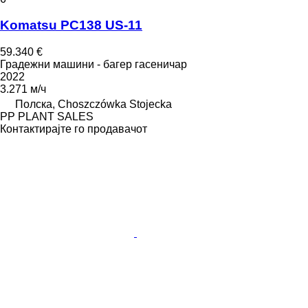
Komatsu PC138 US-11
59.340 €
Градежни машини - багер гасеничар
2022
3.271 м/ч
Полска, Choszczówka Stojecka
PP PLANT SALES
Контактирајте го продавачот