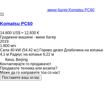
мини багер Komatsu PC60
11
Komatsu PC60
14.800 US$
≈ 12.830 €
Градежни машини - мини багер
2019
1.800 м/ч
Сила
40 kW (54.42 кс)
Гориво
дизел
Длабочина на копање
4,1 м
Радиус на копање
6,22 м
Кина, Beijing
Контактирајте го продавачот
Продавате техника или возила?
Може да го направите тоа со нас!
Поставете ваш оглас