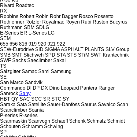
Rivard
Roadtec
RX
Robbins
Robert
Robin
Rohr Bagger
Rosco
Rossetto
Rothlehner
Rotzler
Royalmac
Royen
Rubi
Ruston Bucyrus
Ruthmann
SBM
SDLG
E-Series
ER
L-Series
LG
SEM
655
656
816
919
920
921
922
SEW-Eurodrive
SID
SIGMA ASPHALT PLANTS
SLV Group
SMB
SMT Stichweh
SPD
STA
STS
STiM
SWF Krantechnik
SWF
Sachs
Saeclimber
Sakai
TS
Salzgitter
Samac
Sami
Samsung
SE
San Marco
Sandvik
Commando
DI
DP
DX
Dino
Leopard
Pantera
Ranger
Sanrock
Sany
HBT
QY
SAC
SCC
SR
STC
SY
Saraka
Sata
Satellite
Sauer-Danfoss
Saurus
Savalco
Scan
Scanclimber
Scania
P-series
R-series
Scanmaskin
Scanvogn
Schaeff
Schenk
Schmalz
Schmidt
Schouten
Schramm
Schwing
SP