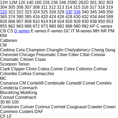
12H
12M
120
140
160
226
236
246
259D
262D
301
302
303
304
305
306
307
308
311
312
313
314
315
316
317
318
319
320
321
322
323
324
325
326
329
330
336
340
345
349
350
365
374
390
395
416
420
424
426
428
430
432
434
444
589
826
906
907
908
910
914
918
924
926
928
930
938
950
953
955
962
963
966
972
973
980
982
988
990
992
AP
C-series
CB
CS
D series
E-series
F-series
GC
IT
M-series
MH
NR
PM
RM
Cattaneo
CM
Cedima
Cela
Champion
Changlin
Chelyabinecz
Cheng Gong
Chevrolet
Chicago Pneumatic
Ciber
Ciber
Cifali
Cimolai
Cinomatic
Citroen
Claas
Scorpion
Torion
Clark
Clipper
Clivio
Cobra
Coime
Coles
Collomix
Colmar
Colombo
Coltrax
Comacchio
MC
Comansa CM
Combilift
Combisafe
Comedil
Comet
Comilev
Condecta
Conmach
BlockKing
MobKing
Conrad
Constmach
30
60
100
Containex
Conver
Corinsa
Cormidi
Cougnaud
Crawler
Crown
Cummins
Custers
DAF
CF
LF