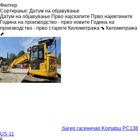
Филтер
Сортирање
:
Датум на објавување
Датум на објавување
Прво најскапите
Прво најевтините
Година на производство - прво новите
Година на
производство - прво старите
Километража ⬊
Километража
⬈
багер гасеничар Komatsu PC138
US-11
6