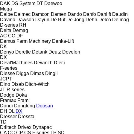
DAK
DS System
DT
Daewoo
Mega
Dalbe
Dalmec
Damcon
Damen
Dando
Danfo
Danlift
Daudin
Davino
Dawson
Dayun
De Buf
De Jong
Dehn
Delco
Delmag
D-series
RH
Delta
Demag
AC
CC
DF
Demus Farm Machinery
Denka-Lift
DK
Denyo
Derette
Detank
Deutz
Develon
DX
Devil'Machines
Dewinch
Dieci
F-series
Diesse
Digga
Dimas
Dingli
JCPT
Dino
Disab
Ditch-Witch
JT
R-series
Dodge
Doka
Framax
Frami
Dondi
Dongfeng
Doosan
DH
DL
DX
Dresser
Dressta
TD
Driltech
Drivex
Dynapac
CA
CC
CP
CS
F series
LP
SD