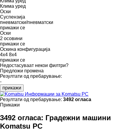
Клима уред
Клима уред
Оски
Суспензија
пневматски/пневматски
прикажи се
Оски
2 осовини
прикажи се
Оскина конфигурација
4x4
8x4
прикажи се
Недостасуваат некои филтри?
Предложи промена
Резултати од пребарување:
-
прикажи
Информации за Komatsu PC
Резултати од пребарување:
3492 огласа
Прикажи
3492 огласа:
Градежни машини
Komatsu PC