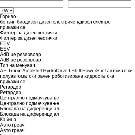
–
Гориво
бензин
биодизел
дизел
електричен/дизел
електро
прикажи се
Филтер за дизел честички
Филтер за дизел честички
EEV
EEV
AdBlue резервоар
AdBlue резервоар
Тип на менувач
AS-Tronic
AutoShift
HydroDrive
I-Shift
PowerShift
автоматски
полуавтоматски
рачен
роботизирана
хидростатска
прикажи се
Ретардер
Ретардер
Централно подмачкување
Централно подмачкување
Блокада на диференцијал
Блокада на диференцијал
Кабина
Авто греач
Авто греач