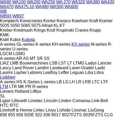
WA80
WA100
WA200
WA250
WA 270
WA320
WA380
WA430
WA470
WA475-10
WA480
WA500
WA600
WB
WB93
WB97
Komptech
Konecranes
Kontur
Kovaco
Kowloon
Kraft
Kramer
5035
5050
5065
5075
Allrad
KL
KT
Kreber
Kredmash
Krings
Kroll
Krupinski Cranes
Krupp
KMK
Krøll
Kubix
Kubota
A-series
GL-series
K-series
KH-series
KX-series
M-series
R-
series
U-series
LGCM
LGMG
A-series
AR
AS
MT
SR
SS
LIAZ
LMB Bouwmachines
LSB
LST
LT
LTMG
Ladys
Lancier
Lancy
Land Rover
Landini
Landward
Laser-Grader
Laski
Laurini
Layher
Lebrero
LeeBoy
Leffer
Leguan
Liba
Libra
Liebherr
A-series
HS
K-Series
L-series
LB
LG
LH
LR
LRB
LTC
LTF
LTM
LTR
MK
PR
R-series
Lievers Holland
Liftlux
SL
Ligier
Lilleseth
Limetec
Lincoln
Linden Comansa
Link-Belt
HTC
RTC
Linnhoff & Henne
Lintec
Linyu
Lishide
Lissmac
LiuGong
836
855
856
920E
922
936
9017
9027FZTS
9035FZTS
CLG