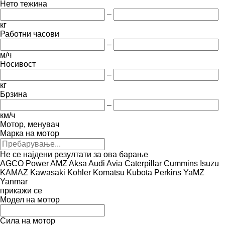
Нето тежина
–
кг
Работни часови
–
м/ч
Носивост
–
кг
Брзина
–
км/ч
Мотор, менувач
Марка на мотор
Не се најдени резултати за ова барање
AGCO Power
AMZ
Aksa
Audi
Avia
Caterpillar
Cummins
Isuzu
KAMAZ
Kawasaki
Kohler
Komatsu
Kubota
Perkins
YaMZ
Yanmar
прикажи се
Модел на мотор
Сила на мотор