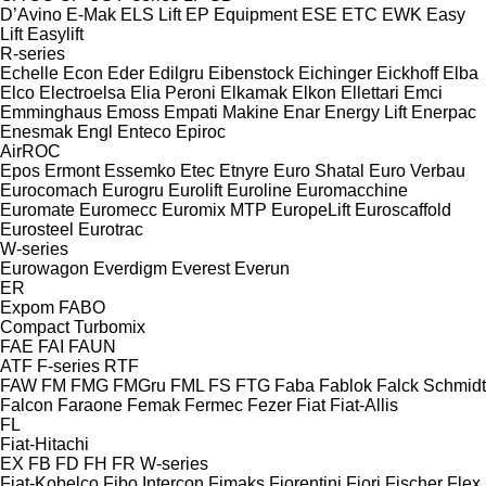
D’Avino
E-Mak
ELS Lift
EP Equipment
ESE
ETC
EWK
Easy
Lift
Easylift
R-series
Echelle
Econ
Eder
Edilgru
Eibenstock
Eichinger
Eickhoff
Elba
Elco
Electroelsa
Elia Peroni
Elkamak
Elkon
Ellettari
Emci
Emminghaus
Emoss
Empati Makine
Enar
Energy Lift
Enerpac
Enesmak
Engl
Enteco
Epiroc
AirROC
Epos
Ermont
Essemko
Etec
Etnyre
Euro Shatal
Euro Verbau
Eurocomach
Eurogru
Eurolift
Euroline
Euromacchine
Euromate
Euromecc
Euromix MTP
EuropeLift
Euroscaffold
Eurosteel
Eurotrac
W-series
Eurowagon
Everdigm
Everest
Everun
ER
Expom
FABO
Compact
Turbomix
FAE
FAI
FAUN
ATF
F-series
RTF
FAW
FM
FMG
FMGru
FML
FS
FTG
Faba
Fablok
Falck Schmidt
Falcon
Faraone
Femak
Fermec
Fezer
Fiat
Fiat-Allis
FL
Fiat-Hitachi
EX
FB
FD
FH
FR
W-series
Fiat-Kobelco
Fibo Intercon
Fimaks
Fiorentini
Fiori
Fischer
Flex