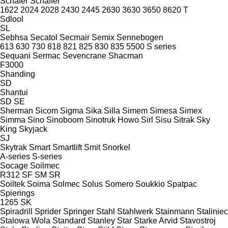
Schäfer
Schäffer
1622
2024
2028
2430
2445
2630
3630
3650
8620 T
Sdlool
SL
Sebhsa
Secatol
Secmair
Semix
Sennebogen
613
630
730
818
821
825
830
835
5500
S series
Sequani
Sermac
Sevencrane
Shacman
F3000
Shanding
SD
Shantui
SD
SE
Sherman
Sicom
Sigma
Sika
Silla
Simem
Simesa
Simex
Simma
Sino
Sinoboom
Sinotruk Howo
Sirl
Sisu
Sitrak
Sky
King
Skyjack
SJ
Skytrak
Smart
Smartlift
Smit
Snorkel
A-series
S-series
Socage
Soilmec
R312
SF
SM
SR
Soiltek
Soima
Solmec
Solus
Somero
Soukkio
Spatpac
Spierings
1265
SK
Spiradrill
Sprider
Springer
Stahl
Stahlwerk
Stainmann
Staliniec
Stalowa Wola
Standard
Stanley
Star
Starke Arvid
Stavostroj