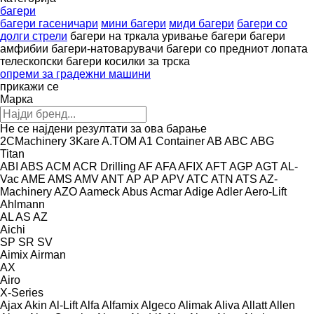
багери
багери гасеничари
мини багери
миди багери
багери со
долги стрели
багери на тркала
уривање багери
багери
амфибии
багери-натоварувачи
багери со предниот лопата
телескопски багери
косилки за трска
опреми за градежни машини
прикажи се
Марка
Не се најдени резултати за ова барање
2CMachinery
3Kare
A.TOM
A1 Container
AB
ABC
ABG
Titan
ABI
ABS
ACM
ACR Drilling
AF
AFA
AFIX
AFT
AGP
AGT
AL-
Vac
AME
AMS
AMV
ANT
AP
AP
APV
ATC
ATN
ATS
AZ-
Machinery
AZO
Aameck
Abus
Acmar
Adige
Adler
Aero-Lift
Ahlmann
AL
AS
AZ
Aichi
SP
SR
SV
Aimix
Airman
AX
Airo
X-Series
Ajax
Akin
Al-Lift
Alfa
Alfamix
Algeco
Alimak
Aliva
Allatt
Allen