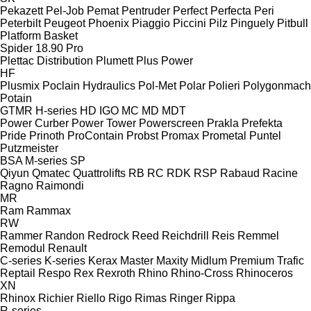
Pekazett
Pel-Job
Pemat
Pentruder
Perfect
Perfecta
Peri
Peterbilt
Peugeot
Phoenix
Piaggio
Piccini
Pilz
Pinguely
Pitbull
Platform Basket
Spider 18.90 Pro
Plettac Distribution
Plumett
Plus Power
HF
Plusmix
Poclain Hydraulics
Pol-Met
Polar
Polieri
Polygonmach
Potain
GTMR
H-series
HD
IGO
MC
MD
MDT
Power Curber
Power Tower
Powerscreen
Prakla
Prefekta
Pride
Prinoth
ProContain
Probst
Promax
Prometal
Puntel
Putzmeister
BSA
M-series
SP
Qiyun
Qmatec
Quattrolifts
RB
RC
RDK
RSP
Rabaud
Racine
Ragno
Raimondi
MR
Ram
Rammax
RW
Rammer
Randon
Redrock
Reed
Reichdrill
Reis
Remmel
Remodul
Renault
C-series
K-series
Kerax
Master
Maxity
Midlum
Premium
Trafic
Reptail
Respo
Rex
Rexroth
Rhino
Rhino-Cross
Rhinoceros
XN
Rhinox
Richier
Riello
Rigo
Rimas
Ringer
Rippa
R-series