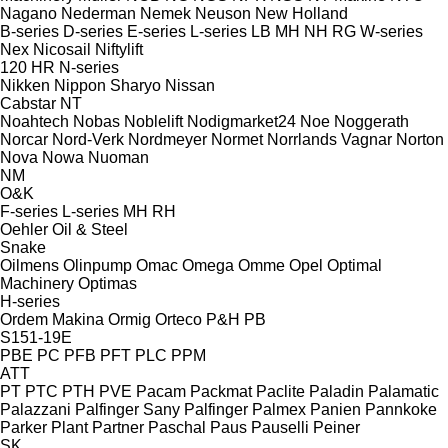
Nagano
Nederman
Nemek
Neuson
New Holland
B-series
D-series
E-series
L-series
LB
MH
NH
RG
W-series
Nex
Nicosail
Niftylift
120
HR
N-series
Nikken
Nippon Sharyo
Nissan
Cabstar
NT
Noahtech
Nobas
Noblelift
Nodigmarket24
Noe
Noggerath
Norcar
Nord-Verk
Nordmeyer
Normet
Norrlands Vagnar
Norton
Nova
Nowa
Nuoman
NM
O&K
F-series
L-series
MH
RH
Oehler
Oil & Steel
Snake
Oilmens
Olinpump
Omac
Omega
Omme
Opel
Optimal
Machinery
Optimas
H-series
Ordem Makina
Ormig
Orteco
P&H
PB
S151-19E
PBE
PC
PFB
PFT
PLC
PPM
ATT
PT
PTC
PTH
PVE
Pacam
Packmat
Paclite
Paladin
Palamatic
Palazzani
Palfinger Sany
Palfinger
Palmex
Panien
Pannkoke
Parker Plant
Partner
Paschal
Paus
Pauselli
Peiner
SK