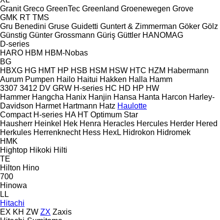
Granit
Greco
GreenTec
Greenland
Groenewegen
Grove
GMK
RT
TMS
Gru Benedini
Gruse
Guidetti
Guntert & Zimmerman
Göker
Gölz
Günstig
Günter Grossmann
Güriş
Güttler
HANOMAG
D-series
HARO
HBM
HBM-Nobas
BG
HBXG
HG
HMT
HP
HSB
HSM
HSW
HTC
HZM
Habermann
Aurum Pumpen
Hailo
Haitui
Hakken
Halla
Hamm
3307
3412
DV
GRW
H-series
HC
HD
HP
HW
Hammer
Hangcha
Hanix
Hanjin
Hansa
Hanta
Harcon
Harley-
Davidson
Harmet
Hartmann
Hatz
Haulotte
Compact
H-series
HA
HT
Optimum
Star
Hausherr
Heinkel
Hek
Henra
Heracles
Hercules
Herder
Hered
Herkules
Herrenknecht
Hess
HexL
Hidrokon
Hidromek
HMK
Hightop
Hikoki
Hilti
TE
Hilton
Hino
700
Hinowa
LL
Hitachi
EX
KH
ZW
ZX
Zaxis