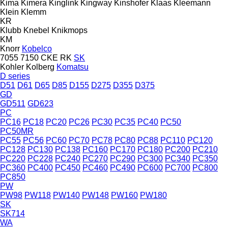
Kima
Kimera
Kinglink
Kingway
Kinshofer
Klaas
Kleemann
Klein
Klemm
KR
Klubb
Knebel
Knikmops
KM
Knorr
Kobelco
7055
7150
CKE
RK
SK
Kohler
Kolberg
Komatsu
D series
D51
D61
D65
D85
D155
D275
D355
D375
GD
GD511
GD623
PC
PC16
PC18
PC20
PC26
PC30
PC35
PC40
PC50
PC50MR
PC55
PC56
PC60
PC70
PC78
PC80
PC88
PC110
PC120
PC128
PC130
PC138
PC160
PC170
PC180
PC200
PC210
PC220
PC228
PC240
PC270
PC290
PC300
PC340
PC350
PC360
PC400
PC450
PC460
PC490
PC600
PC700
PC800
PC850
PW
PW98
PW118
PW140
PW148
PW160
PW180
SK
SK714
WA