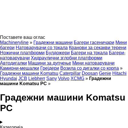
Поставете ваш оглас
Machineryline
»
Градежни машини
Багери гасеничари
Мини
багери
Натоварувачи со тркала
Кранови за секакви терени
Ножични платформи
Булдожери
Багери на тркала
Багери-
натоварувачи
Хидраулични зглобни платформи
Автодигалки
Машини за дупчење
Мини натоварувачи
Камиони-мешалки
Грејдери
Возила со дигалки со корпа
»
Градежни машини Komatsu
Caterpillar
Doosan
Genie
Hitachi
Hyundai
JCB
Liebherr
Sany
Volvo
XCMG
»
Градежни
машини Komatsu PC
»
Градежни машини Komatsu
PC
Категорија