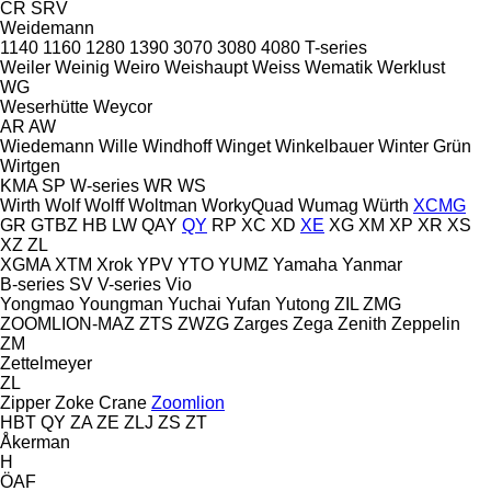
CR
SRV
Weidemann
1140
1160
1280
1390
3070
3080
4080
T-series
Weiler
Weinig
Weiro
Weishaupt
Weiss
Wematik
Werklust
WG
Weserhütte
Weycor
AR
AW
Wiedemann
Wille
Windhoff
Winget
Winkelbauer
Winter Grün
Wirtgen
KMA
SP
W-series
WR
WS
Wirth
Wolf
Wolff
Woltman
WorkyQuad
Wumag
Würth
XCMG
GR
GTBZ
HB
LW
QAY
QY
RP
XC
XD
XE
XG
XM
XP
XR
XS
XZ
ZL
XGMA
XTM
Xrok
YPV
YTO
YUMZ
Yamaha
Yanmar
B-series
SV
V-series
Vio
Yongmao
Youngman
Yuchai
Yufan
Yutong
ZIL
ZMG
ZOOMLION-MAZ
ZTS
ZWZG
Zarges
Zega
Zenith
Zeppelin
ZM
Zettelmeyer
ZL
Zipper
Zoke Crane
Zoomlion
HBT
QY
ZA
ZE
ZLJ
ZS
ZT
Åkerman
H
ÖAF