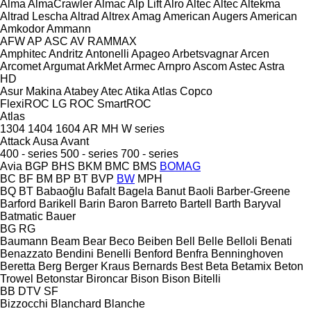
Alma
AlmaCrawler
Almac
Alp Lift
Alro
Altec
Altec
Altekma
Altrad Lescha
Altrad
Altrex
Amag
American Augers
American
Amkodor
Ammann
AFW
AP
ASC
AV
RAMMAX
Amphitec
Andritz
Antonelli
Apageo
Arbetsvagnar
Arcen
Arcomet
Argumat
ArkMet
Armec
Arnpro
Ascom
Astec
Astra
HD
Asur Makina
Atabey
Atec
Atika
Atlas Copco
FlexiROC
LG
ROC
SmartROC
Atlas
1304
1404
1604
AR
MH
W series
Attack
Ausa
Avant
400 - series
500 - series
700 - series
Avia
BGP
BHS
BKM
BMC
BMS
BOMAG
BC
BF
BM
BP
BT
BVP
BW
MPH
BQ
BT
Babaoğlu
Bafalt
Bagela
Banut
Baoli
Barber-Greene
Barford
Barikell
Barin
Baron
Barreto
Bartell
Barth
Baryval
Batmatic
Bauer
BG
RG
Baumann
Beam
Bear
Beco
Beiben
Bell
Belle
Belloli
Benati
Benazzato
Bendini
Benelli
Benford
Benfra
Benninghoven
Beretta
Berg
Berger Kraus
Bernards
Best
Beta
Betamix
Beton
Trowel
Betonstar
Bironcar
Bison
Bison
Bitelli
BB
DTV
SF
Bizzocchi
Blanchard
Blanche