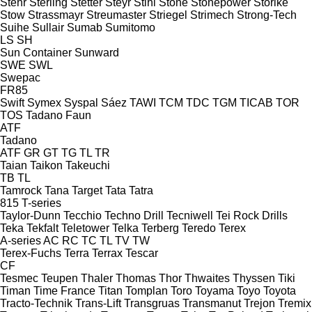
Stehr
Sterling
Stetter
Steyr
Stihl
Stone
Stonepower
Storike
Stow
Strassmayr
Streumaster
Striegel
Strimech
Strong-Tech
Suihe
Sullair
Sumab
Sumitomo
LS
SH
Sun Container
Sunward
SWE
SWL
Swepac
FR85
Swift
Symex
Syspal
Sáez
TAWI
TCM
TDC
TGM
TICAB
TOR
TOS
Tadano Faun
ATF
Tadano
ATF
GR
GT
TG
TL
TR
Taian
Taikon
Takeuchi
TB
TL
Tamrock
Tana
Target
Tata
Tatra
815
T-series
Taylor-Dunn
Tecchio
Techno Drill
Tecniwell
Tei Rock Drills
Teka
Tekfalt
Teletower
Telka
Terberg
Teredo
Terex
A-series
AC
RC
TC
TL
TV
TW
Terex-Fuchs
Terra
Terrax
Tescar
CF
Tesmec
Teupen
Thaler
Thomas
Thor
Thwaites
Thyssen
Tiki
Timan
Time France
Titan
Tomplan
Toro
Toyama
Toyo
Toyota
Tracto-Technik
Trans-Lift
Transgruas
Transmanut
Trejon
Tremix