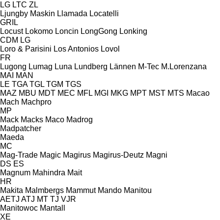
LG
LTC
ZL
Ljungby Maskin
Llamada
Locatelli
GRIL
Locust
Lokomo
Loncin
LongGong
Lonking
CDM
LG
Loro & Parisini
Los Antonios
Lovol
FR
Lugong
Lumag
Luna
Lundberg
Lännen
M-Tec
M.Lorenzana
MAI
MAN
LE
TGA
TGL
TGM
TGS
MAZ
MBU
MDT
MEC
MFL
MGI
MKG
MPT
MST
MTS
Macao
Mach
Machpro
MP
Mack
Macks
Maco
Madrog
Madpatcher
Maeda
MC
Mag-Trade
Magic
Magirus
Magirus-Deutz
Magni
DS
ES
Magnum
Mahindra
Mait
HR
Makita
Malmbergs
Mammut
Mando
Manitou
AETJ
ATJ
MT
TJ
VJR
Manitowoc
Mantall
XE