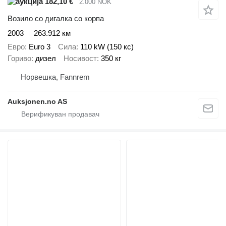
182,10 €
2.000 NOK
Возило со дигалка со корпа
2003
263.912 км
Евро
Euro 3
Сила
110 kW (150 кс)
Гориво
дизел
Носивост
350 кг
Норвешка, Fannrem
Auksjonen.no AS