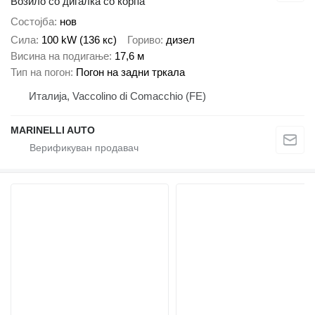
Возило со дигалка со корпа
Состојба
нов
Сила
100 kW (136 кс)
Гориво
дизел
Висина на подигање
17,6 м
Тип на погон
Погон на задни тркала
Италија, Vaccolino di Comacchio (FE)
MARINELLI AUTO