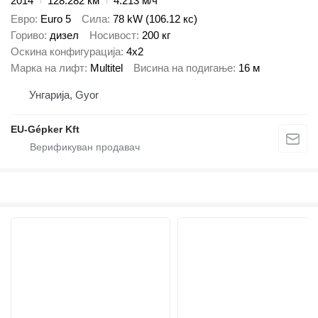
2014
128.282 км
4.213 м/ч
Евро
Euro 5
Сила
78 kW (106.12 кс)
Гориво
дизел
Носивост
200 кг
Оскина конфигурација
4x2
Марка на лифт
Multitel
Висина на подигање
16 м
Унгарија, Gyor
EU-Gépker Kft