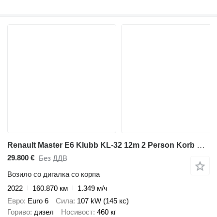
Renault Master E6 Klubb KL-32 12m 2 Person Korb Klima
29.800 €
Без ДДВ
Возило со дигалка со корпа
2022
160.870 км
1.349 м/ч
Евро
Euro 6
Сила
107 kW (145 кс)
Гориво
дизел
Носивост
460 кг