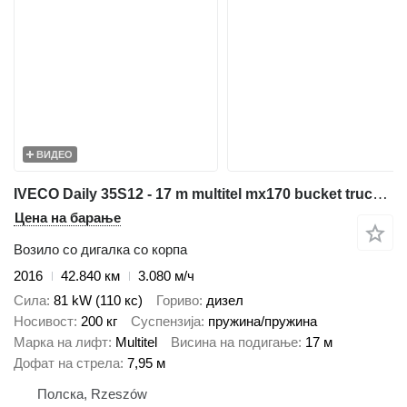
ВИДЕО
IVECO Daily 35S12 - 17 m multitel mx170 bucket truck boom lift
Цена на барање
Возило со дигалка со корпа
2016
42.840 км
3.080 м/ч
Сила
81 kW (110 кс)
Гориво
дизел
Носивост
200 кг
Суспензија
пружина/пружина
Марка на лифт
Multitel
Висина на подигање
17 м
Дофат на стрела
7,95 м
Полска, Rzeszów