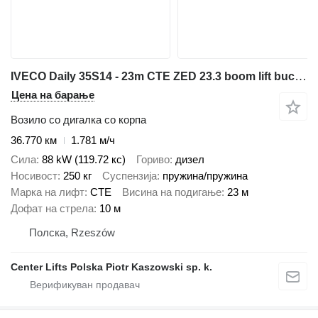
IVECO Daily 35S14 - 23m CTE ZED 23.3 boom lift bucket truck podnośnik
Цена на барање
Возило со дигалка со корпа
36.770 км
1.781 м/ч
Сила
88 kW (119.72 кс)
Гориво
дизел
Носивост
250 кг
Суспензија
пружина/пружина
Марка на лифт
CTE
Висина на подигање
23 м
Дофат на стрела
10 м
Полска, Rzeszów
Center Lifts Polska Piotr Kaszowski sp. k.