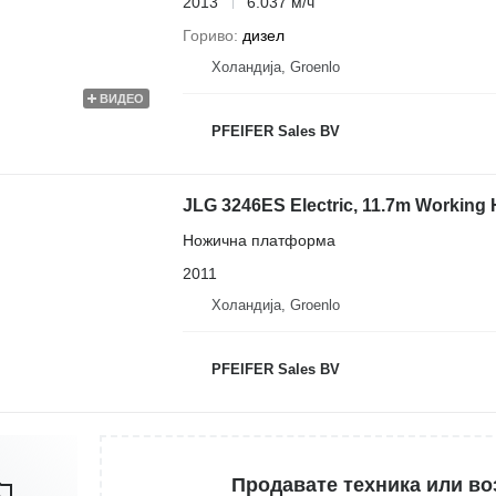
2013
6.037 м/ч
Гориво
дизел
Холандија, Groenlo
ВИДЕО
PFEIFER Sales BV
JLG 3246ES Electric, 11.7m Working 
Ножична платформа
2011
Холандија, Groenlo
PFEIFER Sales BV
Продавате техника или во