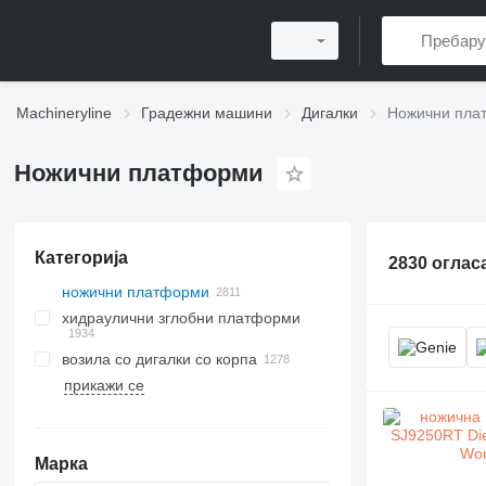
Machineryline
Градежни машини
Дигалки
Ножични пла
Ножични платформи
Категорија
2830 оглас
ножични платформи
хидраулични зглобни платформи
возила со дигалки со корпа
прикажи се
Марка