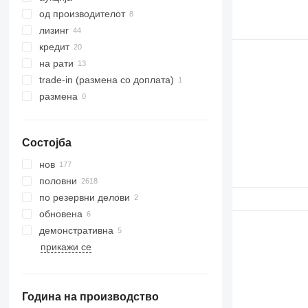
од производителот
лизинг
кредит
на рати
trade-in (размена со доплата)
размена
Состојба
нов
половни
по резервни делови
обновена
демонстративна
прикажи се
Година на производство