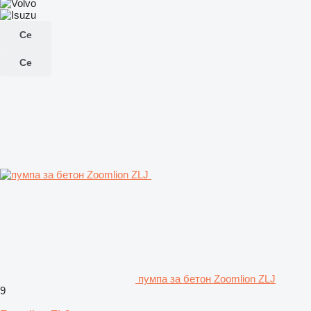
Се
Се
пумпа за бетон Zoomlion ZLJ
9