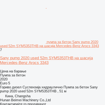
пумпа за бетон Sany pump 2020
used 52m SYM5353THB на шасија Mercedes-Benz Arocs 3343
7
Sany pump 2020 used 52m SYM5353THB на шасија
Mercedes-Benz Arocs 3343
Цена на барање
Пумпа за бетон
2020
Euro 5
Гориво
дизел
Суспензија
хидраулично
Пумпа за бетон
Sany
pump 2020 used 52m SYM5353THB , 51 м
Кина, Changsha
Hunan Beimei Machinery Co.,Ltd
Контактирајте го продавачот