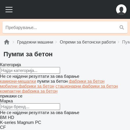
Градежни машини
Опреми за бетонски работи
Пум
Пумпи за бетон
Категорија
Не се најдени резултати за ова барање
камиони-мешалки
пумпи за бетон
фабрики за бетон
мобилни фабрики за бетон
стационарни фабрики за бетон
компактни фабрика за бетон
прикажи се
Марка
Не се најдени резултати за ова барање
BM
HD
K-series
Magnum
PC
CF