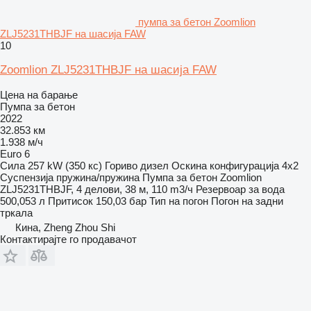
пумпа за бетон Zoomlion
ZLJ5231THBJF на шасија FAW
10
Zoomlion ZLJ5231THBJF на шасија FAW
Цена на барање
Пумпа за бетон
2022
32.853 км
1.938 м/ч
Euro 6
Сила
257 kW (350 кс)
Гориво
дизел
Оскина конфигурација
4x2
Суспензија
пружина/пружина
Пумпа за бетон
Zoomlion
ZLJ5231THBJF, 4 делови, 38 м, 110 m3/ч
Резервоар за вода
500,053 л
Притисок
150,03 бар
Тип на погон
Погон на задни
тркала
Кина, Zheng Zhou Shi
Контактирајте го продавачот