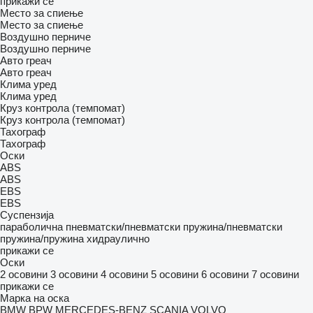
прикажи се
Место за спиење
Место за спиење
Воздушно перниче
Воздушно перниче
Авто греач
Авто греач
Клима уред
Клима уред
Круз контрола (темпомат)
Круз контрола (темпомат)
Тахограф
Тахограф
Оски
ABS
ABS
EBS
EBS
Суспензија
параболична
пневматски/пневматски
пружина/пневматски
пружина/пружина
хидраулично
прикажи се
Оски
2 осовини
3 осовини
4 осовини
5 осовини
6 осовини
7 осовини
прикажи се
Марка на оска
BMW
BPW
MERCEDES-BENZ
SCANIA
VOLVO