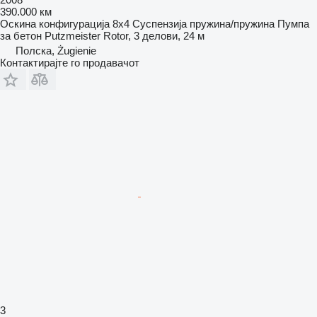
390.000 км
Оскина конфигурација
8x4
Суспензија
пружина/пружина
Пумпа
за бетон
Putzmeister Rotor, 3 делови, 24 м
Полска, Żugienie
Контактирајте го продавачот
3