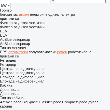
–
Гориво
бензин
гас
дизел
електричен/дизел
електро
прикажи се
Филтер за дизел честички
Филтер за дизел честички
EEV
EEV
AdBlue резервоар
AdBlue резервоар
Тип на менувач
EPS
автоматски
полуавтоматски
рачен
роботизирана
прикажи се
Ретардер
Ретардер
Централно подмачкување
Централно подмачкување
Блокада на диференцијал
Блокада на диференцијал
Кабина
Десен волан
Десен волан
Тип на кабина
Active Space
BigSpace
ClassicSpace
CompactSpace
дупла
кабина