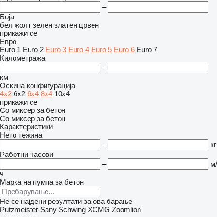
–
Боја
бел
жолт
зелен
златен
црвен
прикажи се
Евро
Euro 1
Euro 2
Euro 3
Euro 4
Euro 5
Euro 6
Euro 7
Километража
–
км
Оскина конфигурација
4x2
6x2
6x4
8x4
10x4
прикажи се
Со миксер за бетон
Со миксер за бетон
Карактеристики
Нето тежина
–
кг
Работни часови
–
м/
ч
Марка на пумпа за бетон
Не се најдени резултати за ова барање
Putzmeister
Sany
Schwing
XCMG
Zoomlion