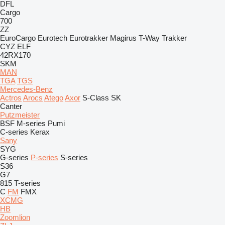
DFL
Cargo
700
ZZ
EuroCargo
Eurotech
Eurotrakker
Magirus
T-Way
Trakker
CYZ
ELF
42RX170
SKM
MAN
TGA
TGS
Mercedes-Benz
Actros
Arocs
Atego
Axor
S-Class
SK
Canter
Putzmeister
BSF
M-series
Pumi
C-series
Kerax
Sany
SYG
G-series
P-series
S-series
S36
G7
815
T-series
C
FM
FMX
XCMG
HB
Zoomlion