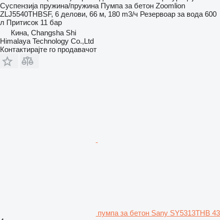
Суспензија
пружина/пружина
Пумпа за бетон
Zoomlion
ZLJ5540THBSF, 6 делови, 66 м, 180 m3/ч
Резервоар за вода
600
л
Притисок
11 бар
Кина, Changsha Shi
Himalaya Technology Co.,Ltd
Контактирајте го продавачот
пумпа за бетон Sany SY5313THB 43