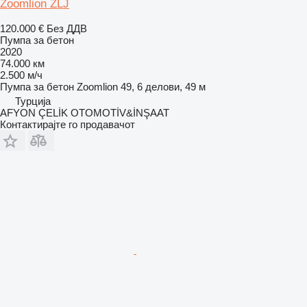
Zoomlion ZLJ
120.000 €
Без ДДВ
Пумпа за бетон
2020
74.000 км
2.500 м/ч
Пумпа за бетон
Zoomlion 49, 6 делови, 49 м
Турција
AFYON ÇELİK OTOMOTİV&İNŞAAT
Контактирајте го продавачот