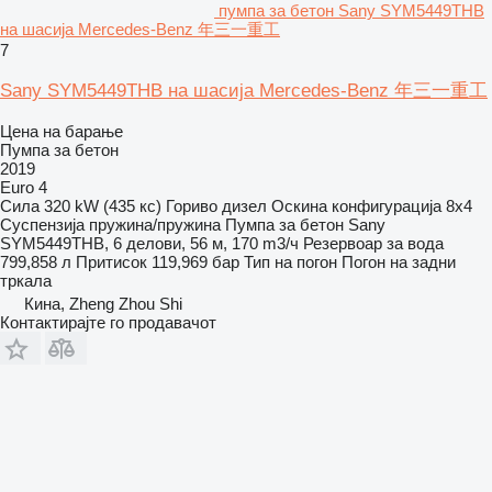
пумпа за бетон Sany SYM5449THB
на шасија Mercedes-Benz 年三一重工
7
Sany SYM5449THB на шасија Mercedes-Benz 年三一重工
Цена на барање
Пумпа за бетон
2019
Euro 4
Сила
320 kW (435 кс)
Гориво
дизел
Оскина конфигурација
8x4
Суспензија
пружина/пружина
Пумпа за бетон
Sany
SYM5449THB, 6 делови, 56 м, 170 m3/ч
Резервоар за вода
799,858 л
Притисок
119,969 бар
Тип на погон
Погон на задни
тркала
Кина, Zheng Zhou Shi
Контактирајте го продавачот