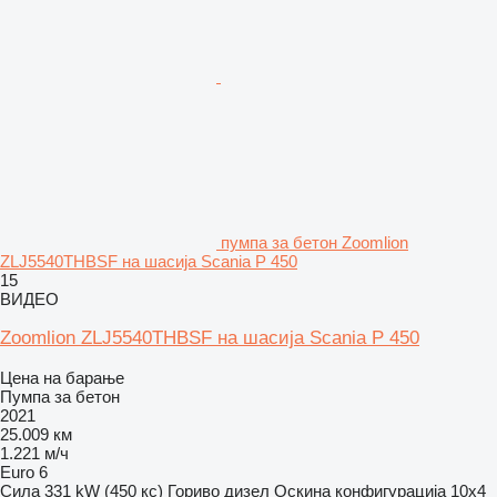
пумпа за бетон Zoomlion
ZLJ5540THBSF на шасија Scania P 450
15
ВИДЕО
Zoomlion ZLJ5540THBSF на шасија Scania P 450
Цена на барање
Пумпа за бетон
2021
25.009 км
1.221 м/ч
Euro 6
Сила
331 kW (450 кс)
Гориво
дизел
Оскина конфигурација
10x4