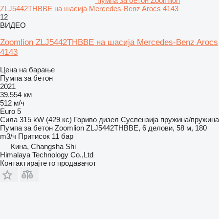
пумпа за бетон Zoomlion
ZLJ5442THBBE на шасија Mercedes-Benz Arocs 4143
12
ВИДЕО
Zoomlion ZLJ5442THBBE на шасија Mercedes-Benz Arocs
4143
Цена на барање
Пумпа за бетон
2021
39.554 км
512 м/ч
Euro 5
Сила
315 kW (429 кс)
Гориво
дизел
Суспензија
пружина/пружина
Пумпа за бетон
Zoomlion ZLJ5442THBBE, 6 делови, 58 м, 180
m3/ч
Притисок
11 бар
Кина, Changsha Shi
Himalaya Technology Co.,Ltd
Контактирајте го продавачот