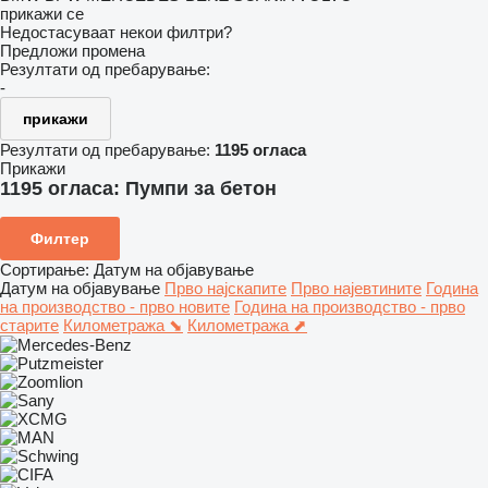
прикажи се
Недостасуваат некои филтри?
Предложи промена
Резултати од пребарување:
-
прикажи
Резултати од пребарување:
1195 огласа
Прикажи
1195 огласа:
Пумпи за бетон
Филтер
Сортирање
:
Датум на објавување
Датум на објавување
Прво најскапите
Прво најевтините
Година
на производство - прво новите
Година на производство - прво
старите
Километража ⬊
Километража ⬈