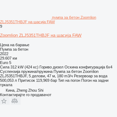
пумпа за бетон Zoomlion
ZLJ5351THBJF на шасија FAW
9
Zoomlion ZLJ5351THBJF на шасија FAW
Цена на барање
Пумпа за бетон
2022
29.607 км
Euro 5
Сила
312 kW (424 кс)
Гориво
дизел
Оскина конфигурација
6x4
Суспензија
пружина/пружина
Пумпа за бетон
Zoomlion
ZLJ5351THBJF, 5 делови, 47 м, 180 m3/ч
Резервоар за вода
500,053 л
Притисок
119,969 бар
Тип на погон
Погон на задни
тркала
Кина, Zheng Zhou Shi
Контактирајте го продавачот