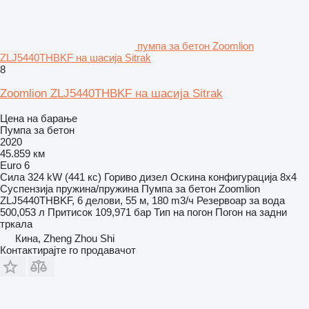
пумпа за бетон Zoomlion
ZLJ5440THBKF на шасија Sitrak
8
Zoomlion ZLJ5440THBKF на шасија Sitrak
Цена на барање
Пумпа за бетон
2020
45.859 км
Euro 6
Сила
324 kW (441 кс)
Гориво
дизел
Оскина конфигурација
8x4
Суспензија
пружина/пружина
Пумпа за бетон
Zoomlion
ZLJ5440THBKF, 6 делови, 55 м, 180 m3/ч
Резервоар за вода
500,053 л
Притисок
109,971 бар
Тип на погон
Погон на задни
тркала
Кина, Zheng Zhou Shi
Контактирајте го продавачот