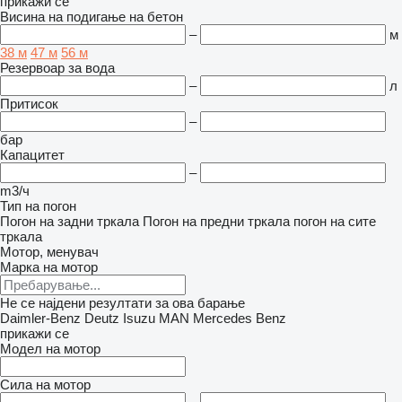
прикажи се
Висина на подигање на бетон
–
м
38 м
47 м
56 м
Резервоар за вода
–
л
Притисок
–
бар
Капацитет
–
m3/ч
Тип на погон
Погон на задни тркала
Погон на предни тркала
погон на сите
тркала
Мотор, менувач
Марка на мотор
Не се најдени резултати за ова барање
Daimler-Benz
Deutz
Isuzu
MAN
Mercedes Benz
прикажи се
Модел на мотор
Сила на мотор