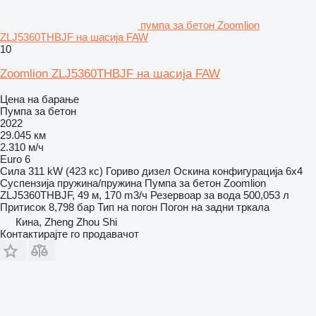
пумпа за бетон Zoomlion
ZLJ5360THBJF на шасија FAW
10
Zoomlion ZLJ5360THBJF на шасија FAW
Цена на барање
Пумпа за бетон
2022
29.045 км
2.310 м/ч
Euro 6
Сила
311 kW (423 кс)
Гориво
дизел
Оскина конфигурација
6x4
Суспензија
пружина/пружина
Пумпа за бетон
Zoomlion
ZLJ5360THBJF, 49 м, 170 m3/ч
Резервоар за вода
500,053 л
Притисок
8,798 бар
Тип на погон
Погон на задни тркала
Кина, Zheng Zhou Shi
Контактирајте го продавачот