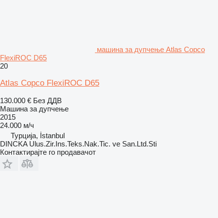
машина за дупчење Atlas Copco
FlexiROC D65
20
Atlas Copco FlexiROC D65
130.000 €
Без ДДВ
Машина за дупчење
2015
24.000 м/ч
Турција, İstanbul
DINCKA Ulus.Zir.Ins.Teks.Nak.Tic. ve San.Ltd.Sti
Контактирајте го продавачот