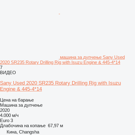
машина за дупчење Sany Used
2020 SR235 Rotary Drilling Rig with Isuzu Engine & 445-4*14
7
ВИДЕО
Sany Used 2020 SR235 Rotary Drilling Rig with Isuzu
Engine & 445-4*14
Цена на барање
Машина за дупчење
2020
4.000 м/ч
Euro 3
Длабочина на копање
67,97 м
Кина, Changsha