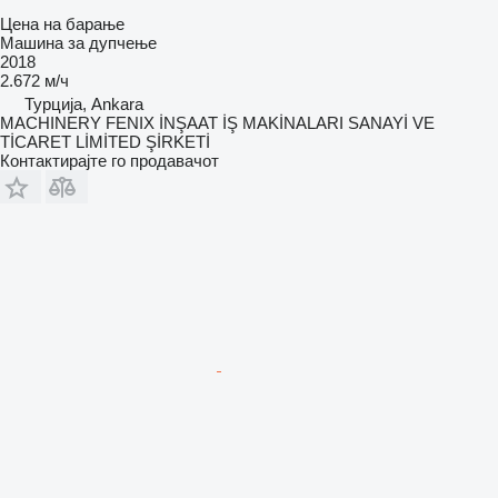
Цена на барање
Машина за дупчење
2018
2.672 м/ч
Турција, Ankara
MACHINERY FENIX İNŞAAT İŞ MAKİNALARI SANAYİ VE
TİCARET LİMİTED ŞİRKETİ
Контактирајте го продавачот