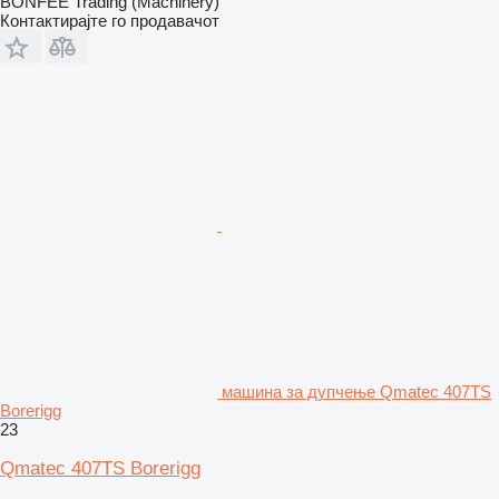
BONFEE Trading (Machinery)
Контактирајте го продавачот
машина за дупчење Qmatec 407TS
Borerigg
23
Qmatec 407TS Borerigg