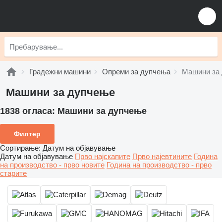
Градежни машини
Опреми за дупчења
Машини за
Машини за дупчење
1838 огласа:
Машини за дупчење
Филтер
Сортирање
:
Датум на објавување
Датум на објавување
Прво најскапите
Прво најевтините
Година
на производство - прво новите
Година на производство - прво
старите