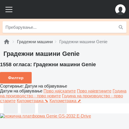
Градежни машини
Градежни машини Genie
Градежни машини Genie
1558 огласа:
Градежни машини Genie
Филтер
Сортирање
:
Датум на објавување
Датум на објавување
Прво најскапите
Прво најевтините
Година
на производство - прво новите
Година на производство - прво
старите
Километража ⬊
Километража ⬈