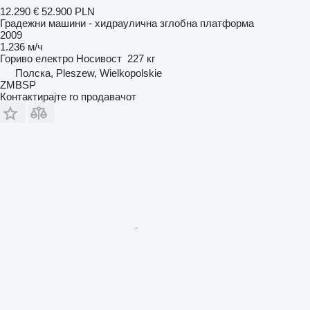
12.290 €
52.900 PLN
Градежни машини - хидраулична зглобна платформа
2009
1.236 м/ч
Гориво
електро
Носивост
227 кг
Полска, Pleszew, Wielkopolskie
ZMBSP
Контактирајте го продавачот