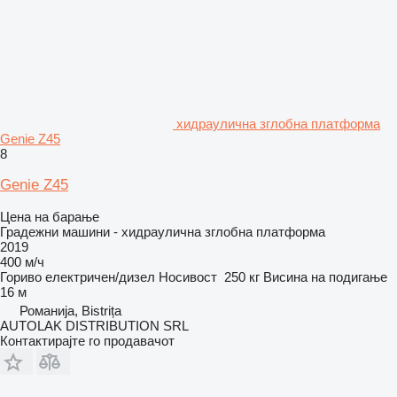
хидраулична зглобна платформа
Genie Z45
8
Genie Z45
Цена на барање
Градежни машини - хидраулична зглобна платформа
2019
400 м/ч
Гориво
електричен/дизел
Носивост
250 кг
Висина на подигање
16 м
Романија, Bistrița
AUTOLAK DISTRIBUTION SRL
Контактирајте го продавачот