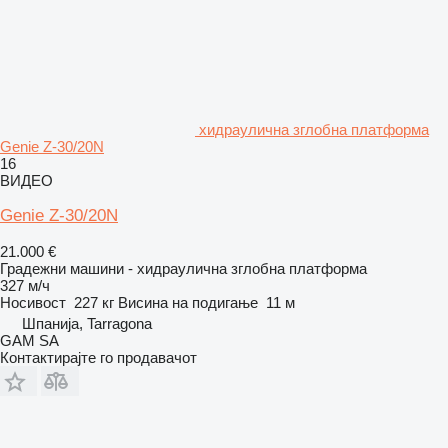
хидраулична зглобна платформа
Genie Z-30/20N
16
ВИДЕО
Genie Z-30/20N
21.000 €
Градежни машини - хидраулична зглобна платформа
327 м/ч
Носивост
227 кг
Висина на подигање
11 м
Шпанија, Tarragona
GAM SA
Контактирајте го продавачот