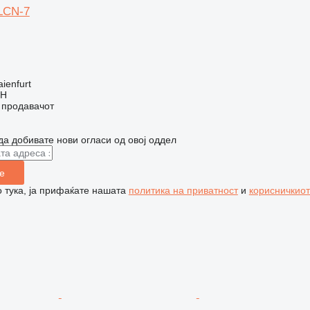
0LCN-7
ienfurt
bH
о продавачот
да добивате нови огласи од овој оддел
е
 тука, ја прифаќате нашата
политика на приватност
и
корисничкиот