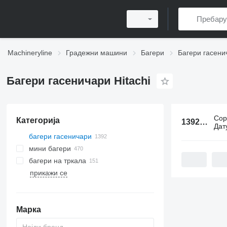
Machineryline
Градежни машини
Багери
Багери гасени
Багери гасеничари Hitachi
Сор
Категорија
1392 огласа:
Дат
багери гасеничари
мини багери
багери на тркала
прикажи се
Марка