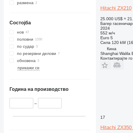
375
ZX650
размена
Hitachi ZX210
390
ZX670
395
ZX690
25.000 US$
≈ 21
Состојба
C-series
ZX870
Багер гасеничар
2024
D series
ZX890
нов
552 м/ч
E-series
Euro 5
половни
Сила
120 kW (16
F-series
по судар
Кина
GC
Shanghai Walila 
по резервни делови
Контактирајте г
M-series
обновена
PC
прикажи се
Година на производство
–
17
Hitachi ZX350