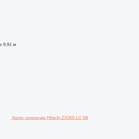
е
9,91 м
багер гасеничар Hitachi ZX350 LC-5B