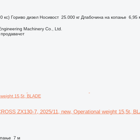
0 кс)
Гориво
дизел
Носивост
25.000 кг
Длабочина на копање
6,95 
Engineering Machinery Co., Ltd.
о продавачот
 weight 15,5t, BLADE
ROSS ZX130-7, 2025/11, new, Operational weight 15,5t, B
опање
7 м