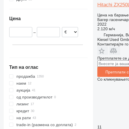
Hitachi ZX25
Италија
Јапонија
Украина
318
ZX210
Романија
Турција
Камерун
319
ZX220
Цена на барање
Цена
Багер гасеничар
Франција
Индија
Јужна Африка
320
ZX225
2022
Белгија
Малезија
Папуа Нова Гвинеја
321
ZX230
2.120 м/ч
–
Обединето Кралство
Обединети Арапски Емирати
Џибути
322
ZX240
Германија, Ba
Kiesel Used Gm
Литванија
Бразил
323
ZX250
Контактирајте г
прикажи се
324
ZX270
325
ZX280
Претплатете се 
326
ZX300
Тип на оглас
329
ZX330
Претплати с
330
ZX350
продажба
Со кликнувањето
336
ZX360
наем
340
ZX400
аукција
345
ZX450
од производителот
349
ZX470
лизинг
350
ZX490
кредит
365
ZX520
на рати
374
ZX530
trade-in (размена со доплата)
11