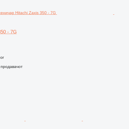
350 - 7G
hor
о продавачот