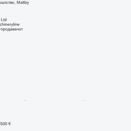
алство, Maltby
 Ltd
hineryline
о продавачот
.500 €