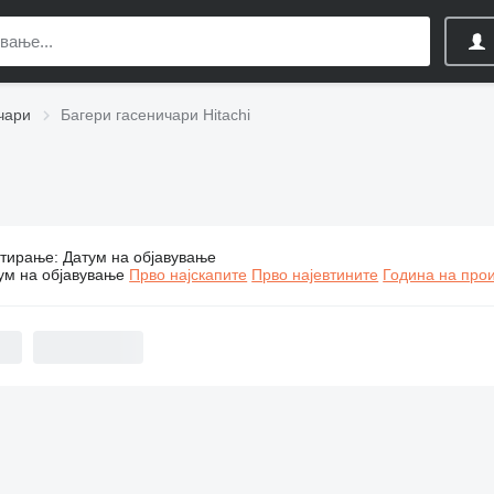
чари
Багери гасеничари Hitachi
тирање
:
Датум на објавување
Багери гасеничари Hitachi
ум на објавување
Прво најскапите
Прво најевтините
Година на прои