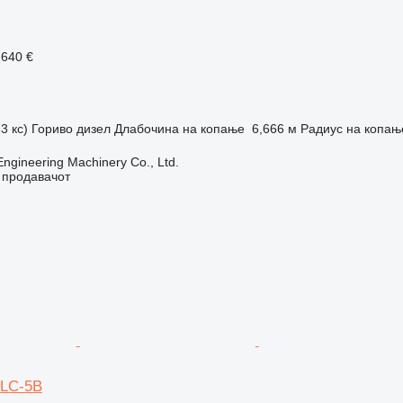
.640 €
3 кс)
Гориво
дизел
Длабочина на копање
6,666 м
Радиус на копањ
Engineering Machinery Co., Ltd.
о продавачот
 LC-5B