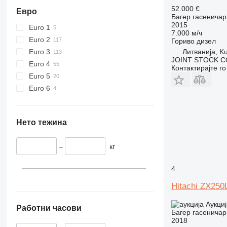
52.000 €
Евро
Багер гасеничар
2015
Euro 1
7.000 м/ч
Euro 2
Гориво
дизел
Euro 3
Литванија, Ku
JOINT STOCK C
Euro 4
Контактирајте г
Euro 5
Euro 6
Нето тежина
–
кг
4
Hitachi ZX250
Аукциј
Работни часови
Багер гасеничар
2018