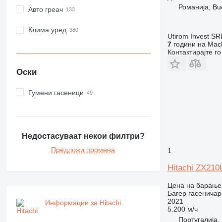
Романија, Bu
Авто греач
Клима уред
Utirom Invest SR
7
години на Mach
Контактирајте г
Оски
Гумени гасеници
Недостасуваат некои филтри?
Предложи промена
1
Hitachi ZX210
Цена на барање
Багер гасеничар
2021
Информации за Hitachi
5.200 м/ч
Португалија,