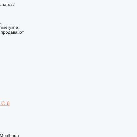
charest
L
ineryline
о продавачот
LC-6
 Mealhada