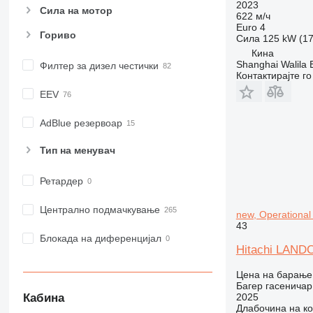
2023
Сила на мотор
622 м/ч
Euro 4
Гориво
Сила
125 kW (17
Кина
Shanghai Walila 
Филтер за дизел честички
Контактирајте г
EEV
AdBlue резервоар
Тип на менувач
Ретардер
Централно подмачкување
new, Operational
43
Блокада на диференцијал
Hitachi LANDC
Цена на барање
Багер гасеничар
Кабина
2025
Длабочина на к