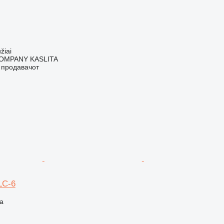
žiai
OMPANY KASLITA
о продавачот
LC-6
а