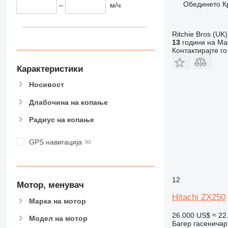
Обединето Кр
–
м/ч
Ritchie Bros (UK)
13
години на Mac
Контактирајте г
Карактеристики
Носивост
Длабочина на копање
Радиус на копање
GPS навигација
12
Мотор, менувач
Hitachi ZX250
Марка на мотор
26.000 US$
≈ 22
Модел на мотор
Багер гасеничар