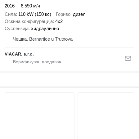
2016
6.590 м/ч
Сила
110 kW (150 кс)
Гориво
дизел
Оскина конфигурација
4x2
Суспензија
хидраулично
Чешка, Bernartice u Trutnova
VIACAR, s.r.o.