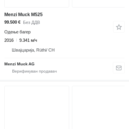
Menzi Muck M525
99.500 €
Без ДДВ
Одење багер
2016
9.341 м/ч
Швајцарија, Rüthi/ CH
Menzi Muck AG