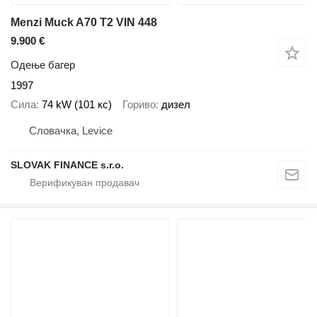
Menzi Muck A70 T2 VIN 448
9.900 €
Одење багер
1997
Сила
74 kW (101 кс)
Гориво
дизел
Словачка, Levice
SLOVAK FINANCE s.r.o.