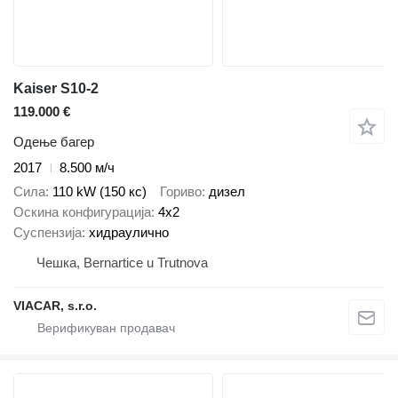
Kaiser S10-2
119.000 €
Одење багер
2017
8.500 м/ч
Сила
110 kW (150 кс)
Гориво
дизел
Оскина конфигурација
4x2
Суспензија
хидраулично
Чешка, Bernartice u Trutnova
VIACAR, s.r.o.