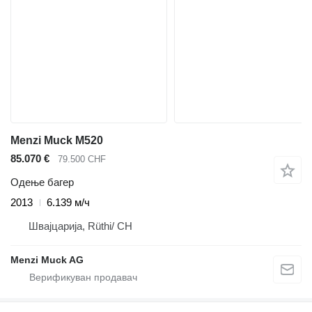
Menzi Muck M520
85.070 €
79.500 CHF
Одење багер
2013
6.139 м/ч
Швајцарија, Rüthi/ CH
Menzi Muck AG