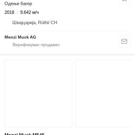
Одење багер
2018
9.642 м/ч
Швајцарија, Rüthi/ CH
Menzi Muck AG