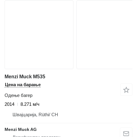
Menzi Muck M535
Цена на барање
Одење багер
2014
8.271 м/ч
Швајцарија, Rüthi/ CH
Menzi Muck AG