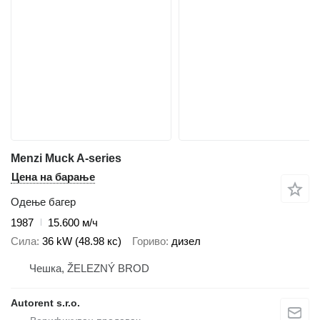
Menzi Muck A-series
Цена на барање
Одење багер
1987
15.600 м/ч
Сила
36 kW (48.98 кс)
Гориво
дизел
Чешка, ŽELEZNÝ BROD
Autorent s.r.o.