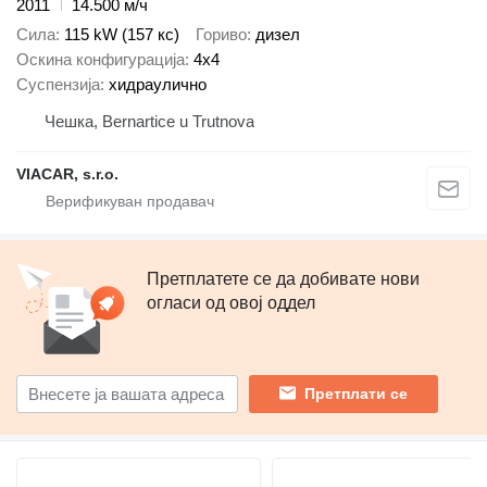
2011
14.500 м/ч
Сила
115 kW (157 кс)
Гориво
дизел
Оскина конфигурација
4x4
Суспензија
хидраулично
Чешка, Bernartice u Trutnova
VIACAR, s.r.o.
Претплатете се да добивате нови
огласи од овој оддел
Претплати се