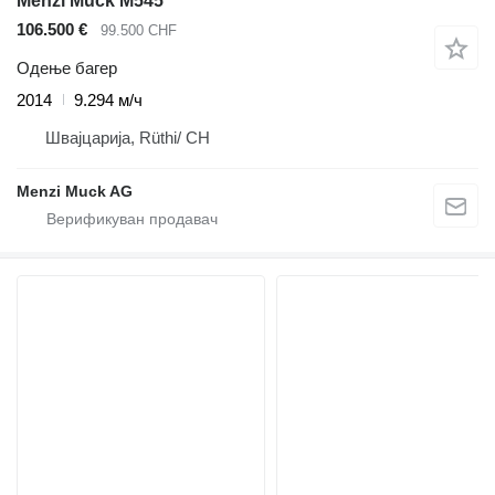
Menzi Muck M545
106.500 €
99.500 CHF
Одење багер
2014
9.294 м/ч
Швајцарија, Rüthi/ CH
Menzi Muck AG