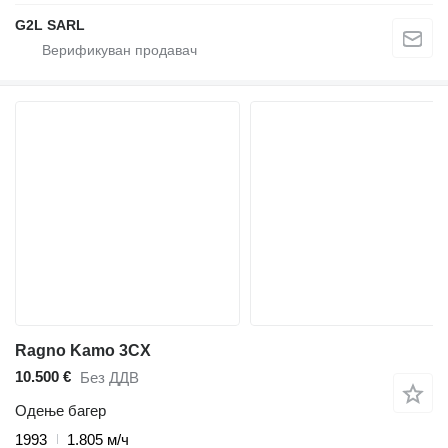
G2L SARL
Ragno Kamo 3CX
10.500 €
Без ДДВ
Одење багер
1993
1.805 м/ч