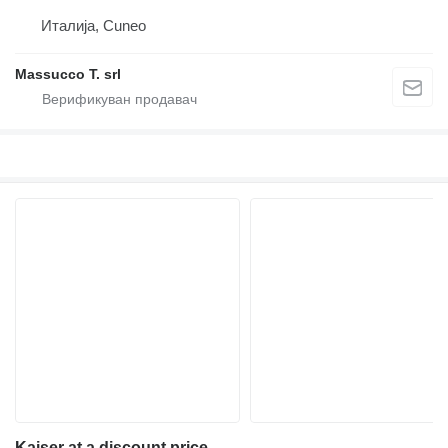
Италија, Cuneo
Massucco T. srl
Kaiser at a discount price