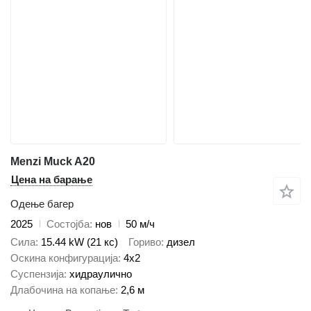
Menzi Muck A20
Цена на барање
Одење багер
2025
Состојба
нов
50 м/ч
Сила
15.44 kW (21 кс)
Гориво
дизел
Оскина конфигурација
4x2
Суспензија
хидраулично
Длабочина на копање
2,6 м