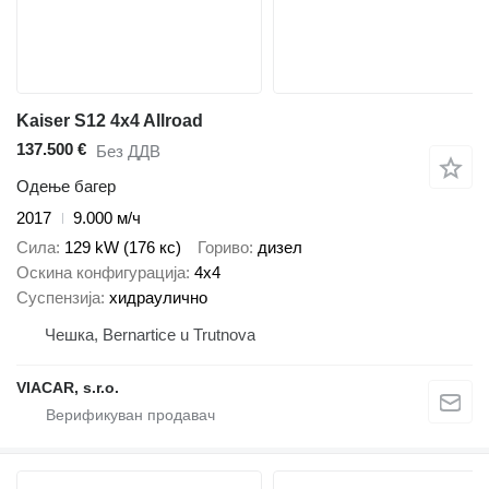
Kaiser S12 4x4 Allroad
137.500 €
Без ДДВ
Одење багер
2017
9.000 м/ч
Сила
129 kW (176 кс)
Гориво
дизел
Оскина конфигурација
4x4
Суспензија
хидраулично
Чешка, Bernartice u Trutnova
VIACAR, s.r.o.