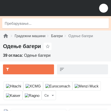
Градежни машини
Багери
Одење багери
Одење багери
39 огласа:
Одење багери
Се