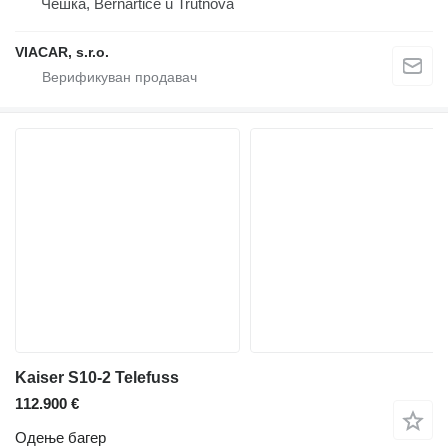
Чешка, Bernartice u Trutnova
VIACAR, s.r.o.
Kaiser S10-2 Telefuss
112.900 €
Одење багер