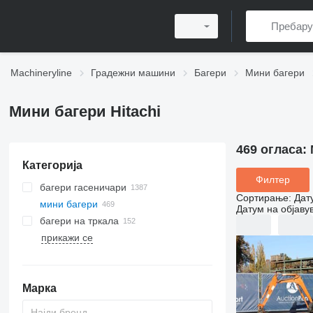
Machineryline
Градежни машини
Багери
Мини багери
Мини багери Hitachi
469 огласа:
Категорија
Филтер
багери гасеничари
Сортирање
:
Дат
мини багери
Датум на објаву
багери на тркала
прикажи се
Марка