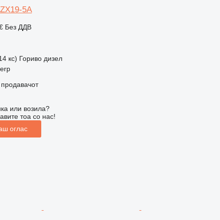
 ZX19-5A
 €
Без ДДВ
14 кс)
Гориво
дизел
werp
о продавачот
ка или возила?
авите тоа со нас!
аш оглас