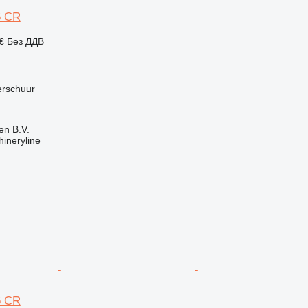
6 CR
 €
Без ДДВ
erschuur
en B.V.
ineryline
6 CR