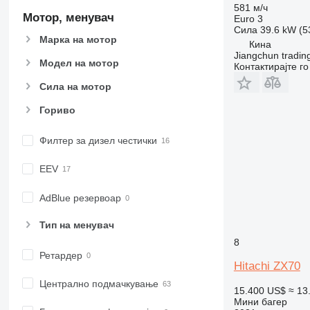
581 м/ч
Мотор, менувач
Euro 3
Сила
39.6 kW (5
Марка на мотор
Кина
Jiangchun trading
Модел на мотор
Контактирајте г
Сила на мотор
Гориво
Филтер за дизел честички
EEV
AdBlue резервоар
Тип на менувач
8
Ретардер
Hitachi ZX70
Централно подмачкување
15.400 US$
≈ 13
Мини багер