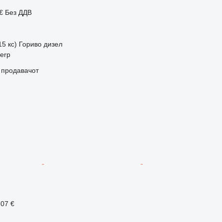
 €
Без ДДВ
15 кс)
Гориво
дизел
werp
о продавачот
707 €