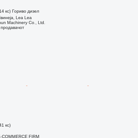
14 кс)
Гориво
дизел
винеја, Lea Lea
un Machinery Co., Ltd.
о продавачот
41 кс)
E-COMMERCE FIRM