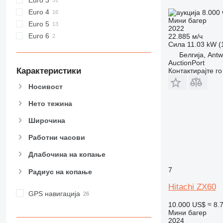
Euro 4
8.000
Мини багер
Euro 5
2022
Euro 6
22.885 м/ч
Сила
11.03 kW (
Белгија, Ant
AuctionPort
Карактеристики
Контактирајте г
Носивост
Нето тежина
Широчина
Работни часови
Длабочина на копање
7
Радиус на копање
Hitachi ZX60
GPS навигација
10.000 US$
≈ 8.
Мини багер
2024