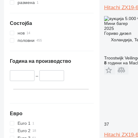
размена
Hitachi ZX19-
5.000
Состојба
Мини багер
2025
нов
Гориво
дизел
Холандија, T
половни
Troostwijk Veiling
Година на производство
8
години на Mach
–
Евро
Euro 1
37
Euro 2
Hitachi ZX19-
Euro 3