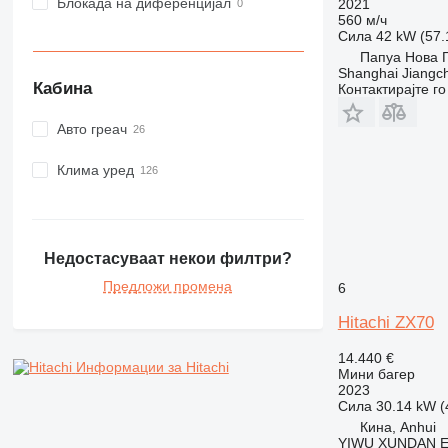
Блокада на диференцијал
2021
560 м/ч
Сила
42 kW (57.
Папуа Нова Г
Shanghai Jiangch
Кабина
Контактирајте г
Авто греач
Клима уред
Недостасуваат некои филтри?
Предложи промена
6
Hitachi ZX70
14.440 €
Информации за Hitachi
Мини багер
2023
Сила
30.14 kW (
Кина, Anhui
YIWU XUNDAN 