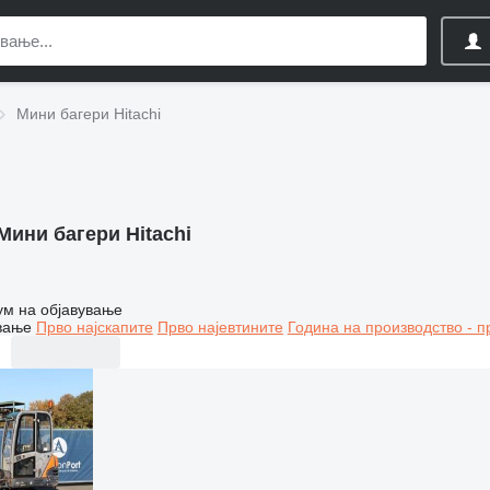
Мини багери Hitachi
Мини багери Hitachi
ум на објавување
вање
Прво најскапите
Прво најевтините
Година на производство - п