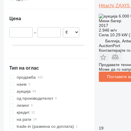
Hitachi ZAXIS
Холандија
Јапонија
Украина
8030
ZX55
Германија
Израел
Молдавија
8035
ZX60
6.000
Цена
Романија
Папуа Нова Гвинеја
8045
ZX65
Мини багер
2017
Белгија
Камерун
8050
ZX70
2.946 м/ч
–
Шпанија
8052
ZX75
Сила
10.29 kW (
Белгија, Ant
Франција
8055
ZX120
AuctionPort
прикажи се
8056
ZX130
Контактирајте г
8060
ZX135
8065
Продавате техни
Тип на оглас
Може да го напр
8080
8085
Поставете в
продажба
JS
наем
JZ
аукција
од производителот
лизинг
кредит
на рати
trade-in (размена со доплата)
19