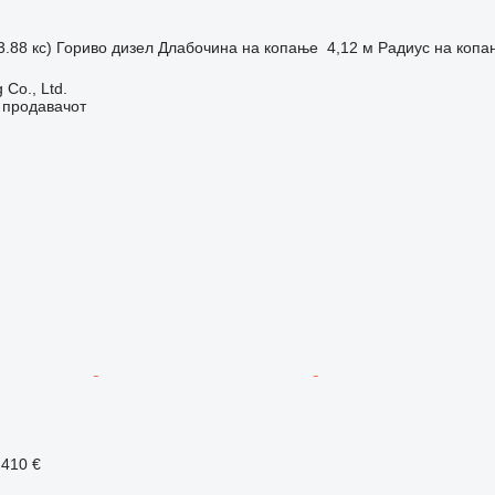
3.88 кс)
Гориво
дизел
Длабочина на копање
4,12 м
Радиус на копа
 Co., Ltd.
о продавачот
.410 €