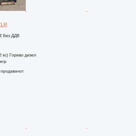
CLR
 €
Без ДДВ
2 кс)
Гориво
дизел
werp
о продавачот