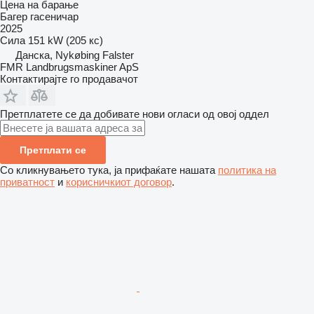
Цена на барање
Багер гасеничар
2025
Сила
151 kW (205 кс)
Данска, Nykøbing Falster
FMR Landbrugsmaskiner ApS
Контактирајте го продавачот
Претплатете се да добивате нови огласи од овој оддел
Претплати се
Со кликнувањето тука, ја прифаќате нашата
политика на
приватност
и
корисничкиот договор
.