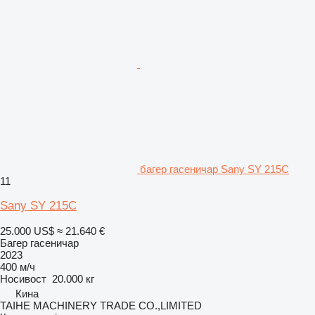
багер гасеничар Sany SY 215C
11
Sany SY 215C
25.000 US$
≈ 21.640 €
Багер гасеничар
2023
400 м/ч
Носивост
20.000 кг
Кина
TAIHE MACHINERY TRADE CO.,LIMITED