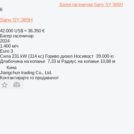
багер гасеничар Sany SY 365H
6
Sany SY 365H
42.000 US$
≈ 36.350 €
Багер гасеничар
2024
1.400 м/ч
Euro 3
Сила
231 kW (314 кс)
Гориво
дизел
Носивост
39.000 кг
Длабочина на копање
7,33 м
Радиус на копање
10,88 м
Кина
Jiangchun trading Co., Ltd.
Контактирајте го продавачот