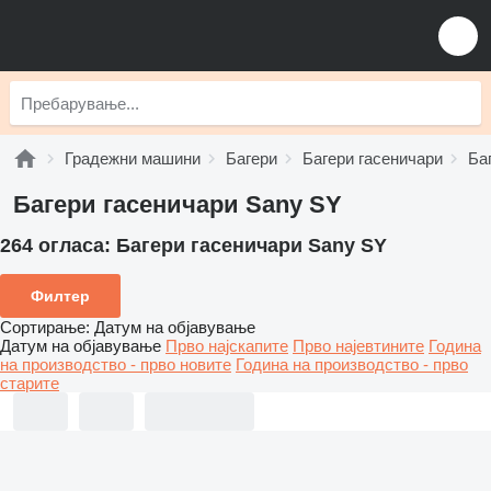
Градежни машини
Багери
Багери гасеничари
Ба
Багери гасеничари Sany SY
264 огласа:
Багери гасеничари Sany SY
Филтер
Сортирање
:
Датум на објавување
Датум на објавување
Прво најскапите
Прво најевтините
Година
на производство - прво новите
Година на производство - прво
старите