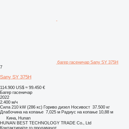
багер гасеничар Sany SY 375H
7
Sany SY 375H
114.900 US$
≈ 99.450 €
Багер гасеничар
2022
2.400 м/ч
Сила
210 kW (286 кс)
Гориво
дизел
Носивост
37.500 кг
Длабочина на копање
7,025 м
Радиус на копање
10,88 м
Кина, Hunan
HUNAN BEST TECHNOLOGY TRADE Co., Ltd
Контактирајте го продавачот