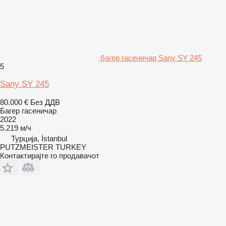
багер гасеничар Sany SY 245
5
Sany SY 245
80.000 €
Без ДДВ
Багер гасеничар
2022
5.219 м/ч
Турција, İstanbul
PUTZMEISTER TURKEY
Контактирајте го продавачот