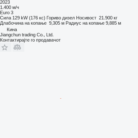
2023
1.400 м/ч
Euro 3
Сила
129 kW (176 кс)
Гориво
дизел
Носивост
21.900 кг
Длабочина на копање
9,305 м
Радиус на копање
9,885 м
Кина
Jiangchun trading Co., Ltd.
Контактирајте го продавачот