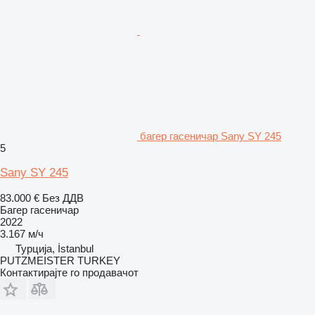
багер гасеничар Sany SY 245
5
Sany SY 245
83.000 €
Без ДДВ
Багер гасеничар
2022
3.167 м/ч
Турција, İstanbul
PUTZMEISTER TURKEY
Контактирајте го продавачот