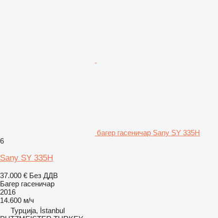
багер гасеничар Sany SY 335H
6
Sany SY 335H
37.000 €
Без ДДВ
Багер гасеничар
2016
14.600 м/ч
Турција, İstanbul