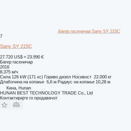
багер гасеничар Sany SY 215C
7
Sany SY 215C
27.720 US$
≈ 23.990 €
Багер гасеничар
2016
8.375 м/ч
Сила
126 kW (171 кс)
Гориво
дизел
Носивост
22.000 кг
Длабочина на копање
6,6 м
Радиус на копање
10,28 м
Кина, Hunan
HUNAN BEST TECHNOLOGY TRADE Co., Ltd
Контактирајте го продавачот