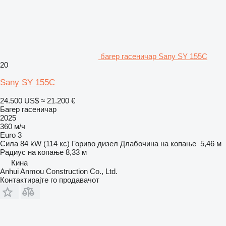
багер гасеничар Sany SY 155C
20
Sany SY 155C
24.500 US$
≈ 21.200 €
Багер гасеничар
2025
360 м/ч
Euro 3
Сила
84 kW (114 кс)
Гориво
дизел
Длабочина на копање
5,46 м
Радиус на копање
8,33 м
Кина
Anhui Anmou Construction Co., Ltd.
Контактирајте го продавачот