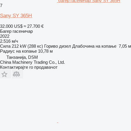
багер гасеничар Sany SY 365H
7
Sany SY 365H
32.000 US$
≈ 27.700 €
Багер гасеничар
2022
2.516 м/ч
Сила
212 kW (288 кс)
Гориво
дизел
Длабочина на копање
7,05 м
Радиус на копање
10,78 м
Танзанија, DSM
China Machinery Trading Co., Ltd.
Контактирајте го продавачот