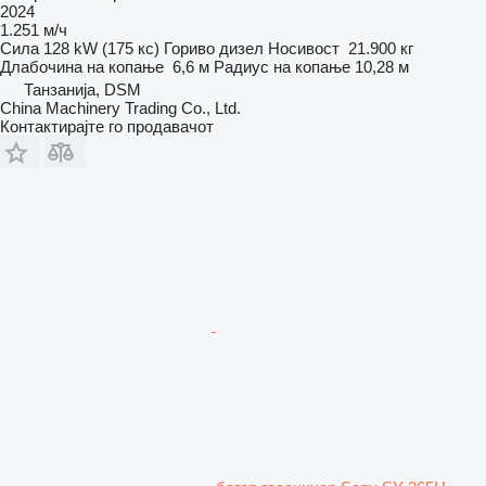
2024
1.251 м/ч
Сила
128 kW (175 кс)
Гориво
дизел
Носивост
21.900 кг
Длабочина на копање
6,6 м
Радиус на копање
10,28 м
Танзанија, DSM
China Machinery Trading Co., Ltd.
Контактирајте го продавачот