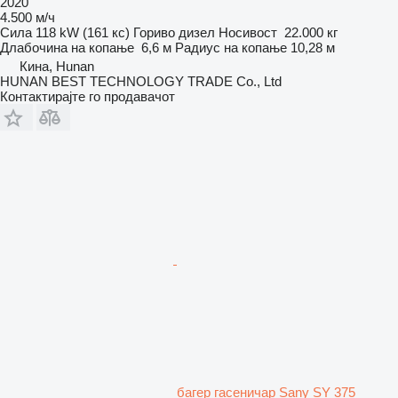
2020
4.500 м/ч
Сила
118 kW (161 кс)
Гориво
дизел
Носивост
22.000 кг
Длабочина на копање
6,6 м
Радиус на копање
10,28 м
Кина, Hunan
HUNAN BEST TECHNOLOGY TRADE Co., Ltd
Контактирајте го продавачот
багер гасеничар Sany SY 375