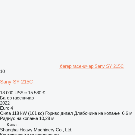
багер гасеничар Sany SY 215C
10
Sany SY 215C
18.000 US$
≈ 15.580 €
Багер гасеничар
2022
Euro 4
Сила
118 kW (161 кс)
Гориво
дизел
Длабочина на копање
6,6 м
Радиус на копање
10,28 м
Кина
Shanghai Heavy Machinery Co., Ltd.
Контактирајте го продавачот