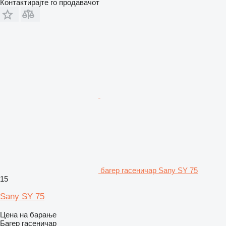
Контактирајте го продавачот
багер гасеничар Sany SY 75
15
Sany SY 75
Цена на барање
Багер гасеничар