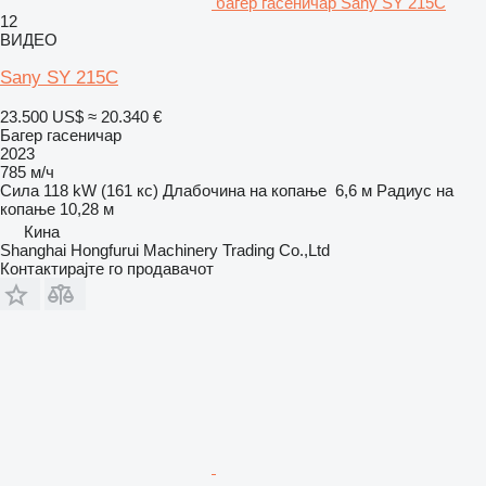
багер гасеничар Sany SY 215C
12
ВИДЕО
Sany SY 215C
23.500 US$
≈ 20.340 €
Багер гасеничар
2023
785 м/ч
Сила
118 kW (161 кс)
Длабочина на копање
6,6 м
Радиус на
копање
10,28 м
Кина
Shanghai Hongfurui Machinery Trading Co.,Ltd
Контактирајте го продавачот