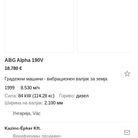
ABG Alpha 190V
18.780 €
Градежни машини - вибрационен валјак за земја
1999
8.530 м/ч
Сила
84 kW (114.28 кс)
Гориво
дизел
Ширина на валјак
2.100 мм
Унгарија, Vác
Kazinc-Épker Kft.