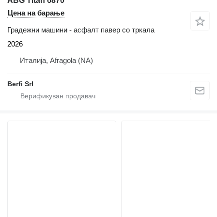
ABG Titan 6870
Цена на барање
Градежни машини - асфалт павер со тркала
2026
Италија, Afragola (NA)
Berfi Srl