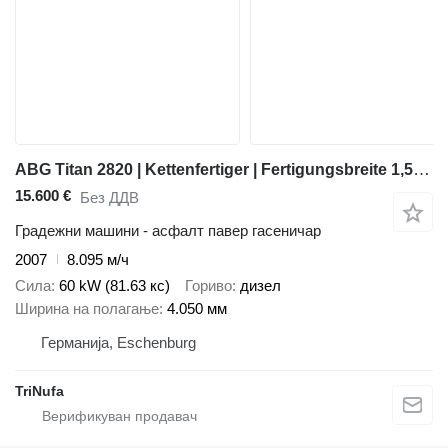
ABG Titan 2820 | Kettenfertiger | Fertigungsbreite 1,5-4,05 m |
15.600 €
Без ДДВ
Градежни машини - асфалт павер гасеничар
2007
8.095 м/ч
Сила
60 kW (81.63 кс)
Гориво
дизел
Ширина на полагање
4.050 мм
Германија, Eschenburg
TriNufa