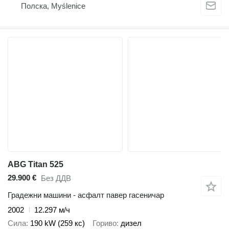
Полска, Myślenice
ABG Titan 525
29.900 €
Без ДДВ
Градежни машини - асфалт павер гасеничар
2002
12.297 м/ч
Сила
190 kW (259 кс)
Гориво
дизел