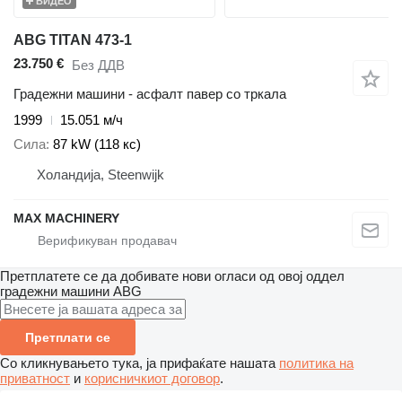
ВИДЕО
ABG TITAN 473-1
23.750 €
Без ДДВ
Градежни машини - асфалт павер со тркала
1999
15.051 м/ч
Сила
87 kW (118 кс)
Холандија, Steenwijk
MAX MACHINERY
Претплатете се да добивате нови огласи од овој оддел
градежни машини
ABG
Претплати се
Со кликнувањето тука, ја прифаќате нашата
политика на
приватност
и
корисничкиот договор
.