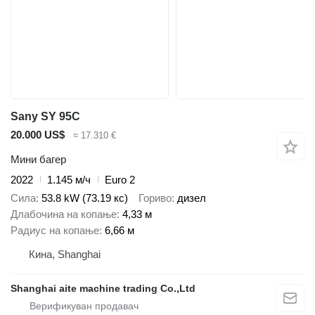
Sany SY 95C
20.000 US$
≈ 17.310 €
Мини багер
2022
1.145 м/ч
Euro 2
Сила
53.8 kW (73.19 кс)
Гориво
дизел
Длабочина на копање
4,33 м
Радиус на копање
6,66 м
Кина, Shanghai
Shanghai aite machine trading Co.,Ltd