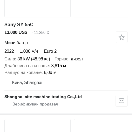
Sany SY 55C
13.000 US$
≈ 11.250 €
Мини багер
2022
1.000 м/ч
Euro 2
Сила
36 kW (48.98 кс)
Гориво
дизел
Длабочина на копање
3,815 м
Радиус на копање
6,09 м
Кина, Shanghai
Shanghai aite machine trading Co.,Ltd