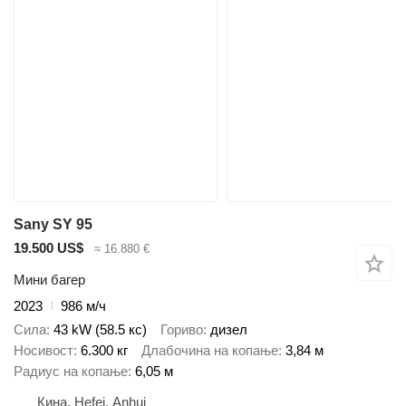
Sany SY 95
19.500 US$
≈ 16.880 €
Мини багер
2023
986 м/ч
Сила
43 kW (58.5 кс)
Гориво
дизел
Носивост
6.300 кг
Длабочина на копање
3,84 м
Радиус на копање
6,05 м
Кина, Hefei, Anhui