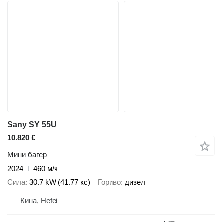
Sany SY 55U
10.820 €
Мини багер
2024
460 м/ч
Сила
30.7 kW (41.77 кс)
Гориво
дизел
Кина, Hefei