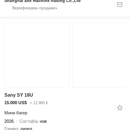
Shanghai aite machine trading Co.,Ltd
Sany SY 18U
15.000 US$
≈ 12.980 €
Мини багер
2026
Состојба
нов
Гориво
дизел