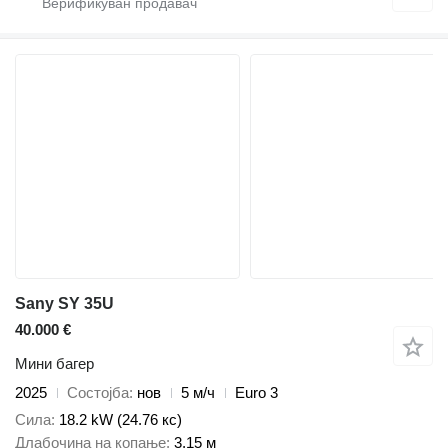
Sany SY 35U
40.000 €
Мини багер
2025
Состојба
нов
5 м/ч
Euro 3
Сила
18.2 kW (24.76 кс)
Длабочина на копање
3,15 м