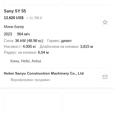
Sany SY 55
13.620 US$
≈ 11.790 €
Мини багер
2023
964 м/ч
Сила
36 kW (48.98 кс)
Гориво
дизел
Носивост
4.000 кг
Длабочина на копање
3,815 м
Радиус на копање
6,04 м
Кина, Hefei, Anhui
Hubei Sanyu Construction Machinery Co., Ltd