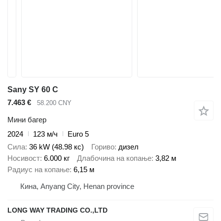
Sany SY 60 C
7.463 €
58.200 CNY
Мини багер
2024
123 м/ч
Euro 5
Сила
36 kW (48.98 кс)
Гориво
дизел
Носивост
6.000 кг
Длабочина на копање
3,82 м
Радиус на копање
6,15 м
Кина, Anyang City, Henan province
LONG WAY TRADING CO.,LTD