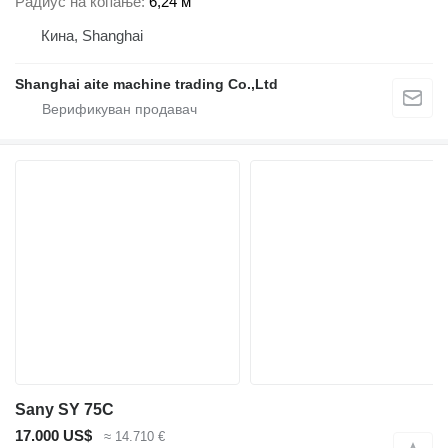
Радиус на копање
6,24 м
Кина, Shanghai
Shanghai aite machine trading Co.,Ltd
Sany SY 75C
17.000 US$
≈ 14.710 €