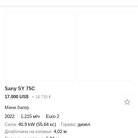
Sany SY 75C
17.000 US$
≈ 14.710 €
Мини багер
2022
1.215 м/ч
Euro 2
Сила
40.9 kW (55.64 кс)
Гориво
дизел
Длабочина на копање
4,02 м