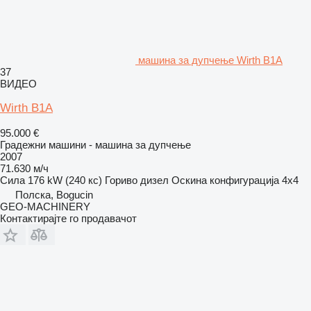
машина за дупчење Wirth B1A
37
ВИДЕО
Wirth B1A
95.000 €
Градежни машини - машина за дупчење
2007
71.630 м/ч
Сила
176 kW (240 кс)
Гориво
дизел
Оскина конфигурација
4x4
Полска, Bogucin
GEO-MACHINERY
Контактирајте го продавачот