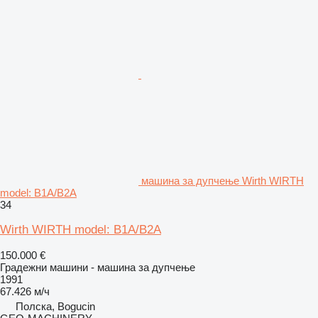
машина за дупчење Wirth WIRTH
model: B1A/B2A
34
Wirth WIRTH model: B1A/B2A
150.000 €
Градежни машини - машина за дупчење
1991
67.426 м/ч
Полска, Bogucin