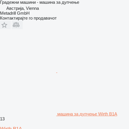
Градежни машини - машина за дупчење
Австрија, Vienna
Metadrill GmbH
Контактирајте го продавачот
машина за дупчење Wirth B1A
13
Wirth B1A