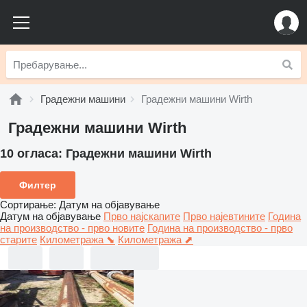
Градежни машини
Градежни машини Wirth
Градежни машини Wirth
10 огласа:
Градежни машини Wirth
Филтер
Сортирање
:
Датум на објавување
Датум на објавување
Прво најскапите
Прво најевтините
Година
на производство - прво новите
Година на производство - прво
старите
Километража ⬊
Километража ⬈