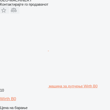
GEO-MACHINERY
Контактирајте го продавачот
машина за дупчење Wirth B0
10
Wirth B0
Цена на барање