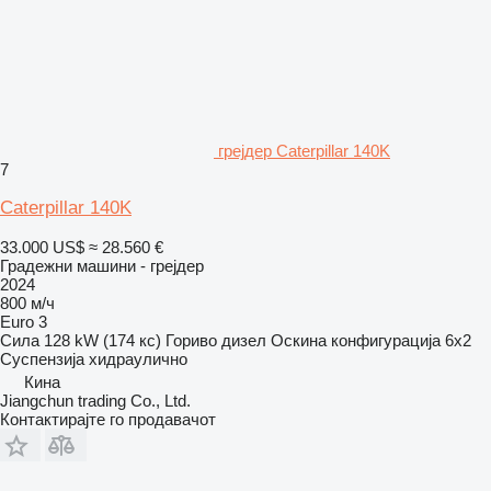
грејдер Caterpillar 140K
7
Caterpillar 140K
33.000 US$
≈ 28.560 €
Градежни машини - грејдер
2024
800 м/ч
Euro 3
Сила
128 kW (174 кс)
Гориво
дизел
Оскина конфигурација
6x2
Суспензија
хидраулично
Кина
Jiangchun trading Co., Ltd.
Контактирајте го продавачот