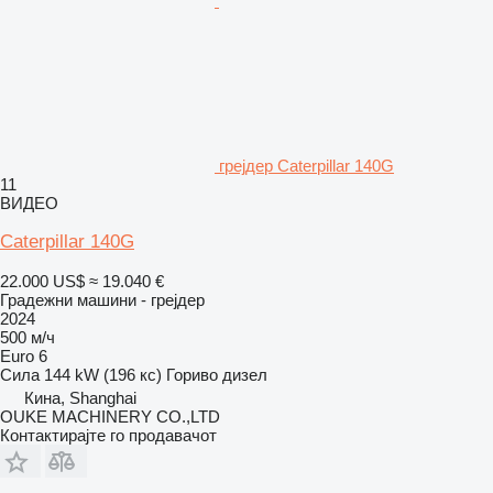
грејдер Caterpillar 140G
11
ВИДЕО
Caterpillar 140G
22.000 US$
≈ 19.040 €
Градежни машини - грејдер
2024
500 м/ч
Euro 6
Сила
144 kW (196 кс)
Гориво
дизел
Кина, Shanghai
OUKE MACHINERY CO.,LTD
Контактирајте го продавачот