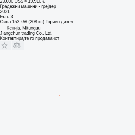
23.000 US$
≈ 19.910 €
Градежни машини - грејдер
2021
Euro 3
Сила
153 kW (208 кс)
Гориво
дизел
Кенија, Mitunguu
Jiangchun trading Co., Ltd.
Контактирајте го продавачот