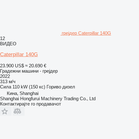
грејдер Caterpillar 140G
12
ВИДЕО
Caterpillar 140G
23.900 US$
≈ 20.690 €
Градежни машини - грејдер
2022
313 м/ч
Сила
110 kW (150 кс)
Гориво
дизел
Кина, Shanghai
Shanghai Hongfurui Machinery Trading Co., Ltd
Контактирајте го продавачот