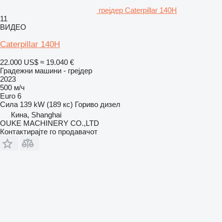
грејдер Caterpillar 140H
11
ВИДЕО
Caterpillar 140H
22.000 US$
≈ 19.040 €
Градежни машини - грејдер
2023
500 м/ч
Euro 6
Сила
139 kW (189 кс)
Гориво
дизел
Кина, Shanghai
OUKE MACHINERY CO.,LTD
Контактирајте го продавачот