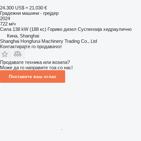
24.300 US$
≈ 21.030 €
Градежни машини - грејдер
2024
722 м/ч
Сила
138 kW (188 кс)
Гориво
дизел
Суспензија
хидраулично
Кина, Shanghai
Shanghai Hongfurui Machinery Trading Co., Ltd
Контактирајте го продавачот
Продавате техника или возила?
Може да го направите тоа со нас!
Поставете ваш оглас