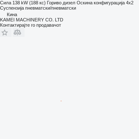
Сила
138 kW (188 кс)
Гориво
дизел
Оскина конфигурација
4x2
Суспензија
пневматски/пневматски
Кина
KAMEI MACHINERY CO. LTD
Контактирајте го продавачот