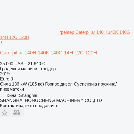
грејдер Caterpillar 140H 140K 140G
14H 12G 120H
7
Caterpillar 140H 140K 140G 14H 12G 120H
25.000 US$
≈ 21.640 €
Градежни машини - грејдер
2019
Euro 3
Сила
136 kW (185 кс)
Гориво
дизел
Суспензија
пружина/
пневматски
Кина, Shanghai
SHANGHAI HONGCHENG MACHINERY CO.,LTD
Контактирајте го продавачот