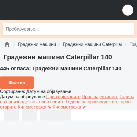
Градежни машини
Градежни машини Caterpillar
Гра
Градежни машини Caterpillar 140
445 огласа:
Градежни машини Caterpillar 140
Филтер
Сортирање
:
Датум на објавување
Датум на објавување
Прво најскапите
Прво најевтините
Година
на производство - прво новите
Година на производство - прво
старите
Километража ⬊
Километража ⬈