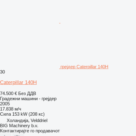
грејдер Caterpillar 140H
30
Caterpillar 140H
74.500 €
Без ДДВ
Градежни машини - грејдер
2005
17.838 м/ч
Сила
153 kW (208 кс)
Холандија, Velddriel
BIG Machinery b.v.
Контактирајте го продавачот