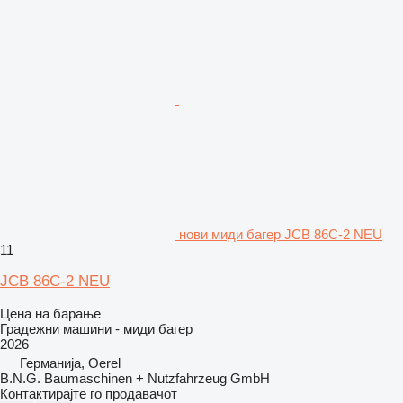
нови миди багер JCB 86C-2 NEU
11
JCB 86C-2 NEU
Цена на барање
Градежни машини - миди багер
2026
Германија, Oerel
B.N.G. Baumaschinen + Nutzfahrzeug GmbH
Контактирајте го продавачот