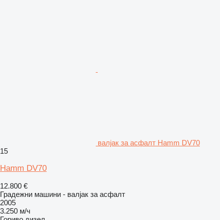
валјак за асфалт Hamm DV70
15
Hamm DV70
12.800 €
Градежни машини - валјак за асфалт
2005
3.250 м/ч
Гориво
дизел