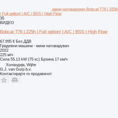
мини натоварувач Bobcat T76 | 225h
| Full option! | A/C | BSS | High Flow
35
ВИДЕО
Bobcat T76 | 225h | Full option! | A/C | BSS | High Flow
67.995 €
Без ДДВ
Градежни машини - мини натоварувач
2022
225 м/ч
Сила
55.13 kW (75 кс)
Брзина
17 км/ч
Холандија, Wijhe
G.J. van Gurp b.v.
Контактирајте го продавачот