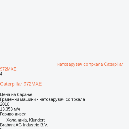
натоварувач со тркала Caterpillar
972MXE
4
Caterpillar 972MXE
Цена на барање
Градежни машини - натоварувач со тркала
2016
13.353 м/ч
Гориво
дизел
Холандија, Klundert
Brabant AG Industrie B.V.