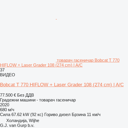
товарач гасеничар Bobcat T 770
HIFLOW + Laser Grader 108 (274 cm) | A/C
37
ВИДЕО
Bobcat T 770 HIFLOW + Laser Grader 108 (274 cm) | A/C
77.500 €
Без ДДВ
Градежни машини - товарач гасеничар
2020
680 м/ч
Сила
67.62 kW (92 кс)
Гориво
дизел
Брзина
11 км/ч
Холандија, Wijhe
G.J. van Gurp b.v.