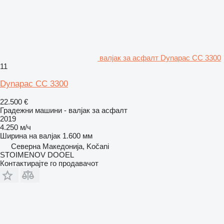
валјак за асфалт Dynapac CC 3300
11
Dynapac CC 3300
22.500 €
Градежни машини - валјак за асфалт
2019
4.250 м/ч
Ширина на валјак
1.600 мм
Северна Македонија, Kočani
STOIMENOV DOOEL
Контактирајте го продавачот