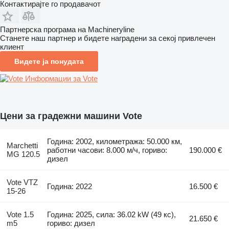
Контактирајте го продавачот
Партнерска програма на Machineryline
Станете наш партнер и бидете наградени за секој привлечен
клиент
Видете ја понудата
Информации за Vote
Цени за градежни машини Vote
Година: 2002, километража: 50.000 км,
Marchetti
работни часови: 8.000 м/ч, гориво:
190.000 €
MG 120.5
дизел
Vote VTZ
Година: 2022
16.500 €
15-26
Vote 1.5
Година: 2025, сила: 36.02 kW (49 кс),
21.650 €
m5
гориво: дизел