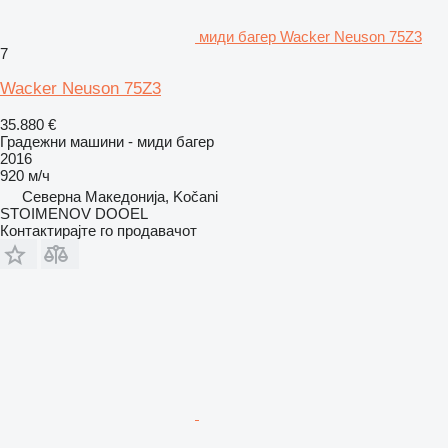
миди багер Wacker Neuson 75Z3
7
Wacker Neuson 75Z3
35.880 €
Градежни машини - миди багер
2016
920 м/ч
Северна Македонија, Kočani
STOIMENOV DOOEL
Контактирајте го продавачот