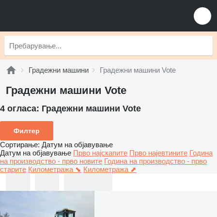
Градежни машини
Градежни машини Vote
Градежни машини Vote
4 огласа:
Градежни машини Vote
Филтер
Сортирање
:
Датум на објавување
Датум на објавување
Прво најскапите
Прво најевтините
Година
на производство - прво новите
Година на производство - прво
старите
Километража ⬊
Километража ⬈