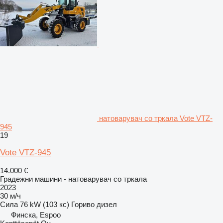
натоварувач со тркала Vote VTZ-
945
19
Vote VTZ-945
14.000 €
Градежни машини - натоварувач со тркала
2023
30 м/ч
Сила
76 kW (103 кс)
Гориво
дизел
Финска, Espoo