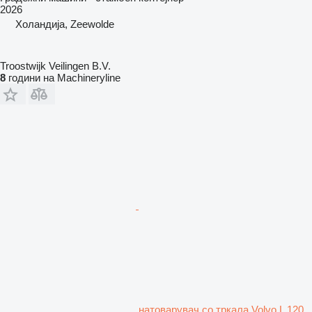
2026
Холандија, Zeewolde
Troostwijk Veilingen B.V.
8
години на Machineryline
натоварувач со тркала Volvo L 120