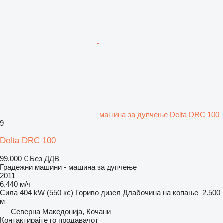
машина за дупчење Delta DRC 100
9
Delta DRC 100
99.000 €
Без ДДВ
Градежни машини - машина за дупчење
2011
6.440 м/ч
Сила
404 kW (550 кс)
Гориво
дизел
Длабочина на копање
2.500
м
Северна Македонија, Кочани
Контактирајте го продавачот