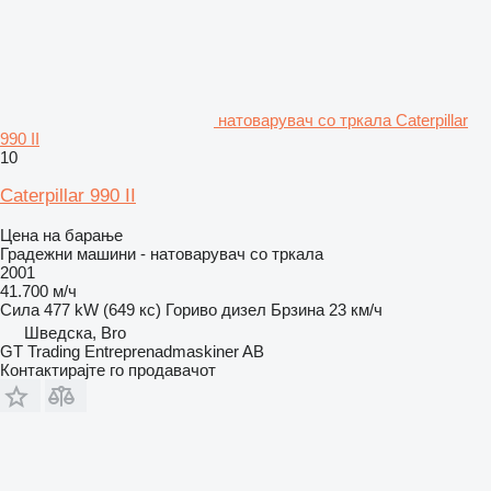
натоварувач со тркала Caterpillar
990 II
10
Caterpillar 990 II
Цена на барање
Градежни машини - натоварувач со тркала
2001
41.700 м/ч
Сила
477 kW (649 кс)
Гориво
дизел
Брзина
23 км/ч
Шведска, Bro
GT Trading Entreprenadmaskiner AB
Контактирајте го продавачот