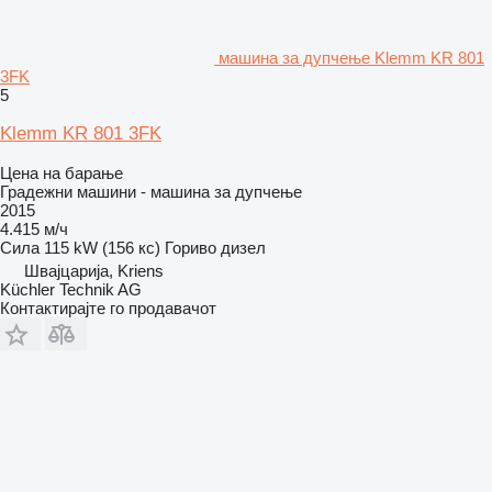
машина за дупчење Klemm KR 801
3FK
5
Klemm KR 801 3FK
Цена на барање
Градежни машини - машина за дупчење
2015
4.415 м/ч
Сила
115 kW (156 кс)
Гориво
дизел
Швајцарија, Kriens
Küchler Technik AG
Контактирајте го продавачот