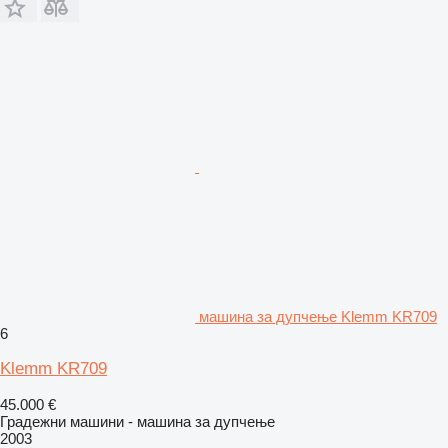
машина за дупчење Klemm KR709
6
Klemm KR709
45.000 €
Градежни машини - машина за дупчење
2003