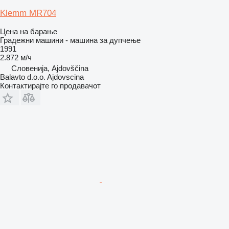
Klemm MR704
Цена на барање
Градежни машини - машина за дупчење
1991
2.872 м/ч
Словенија, Ajdovščina
Balavto d.o.o. Ajdovscina
Контактирајте го продавачот