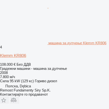
машина за дупчење Klemm KR806
4
Klemm KR806
108.000 €
Без ДДВ
Градежни машини - машина за дупчење
2008
7.800 м/ч
Сила
95 kW (129 кс)
Гориво
дизел
Полска, Dębica
Remost Fundamenty Siry Sp.K.
Контактирајте го продавачот