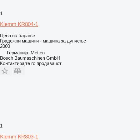
1
Klemm KR804-1
Цена на барање
Градежни машини - машина за дупчење
2000
Германија, Metten
Bosch Baumaschinen GmbH
Контактирајте го продавачот
1
Klemm KR803-1