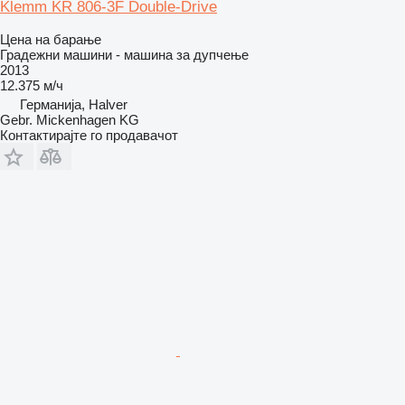
Klemm KR 806-3F Double-Drive
Цена на барање
Градежни машини - машина за дупчење
2013
12.375 м/ч
Германија, Halver
Gebr. Mickenhagen KG
Контактирајте го продавачот