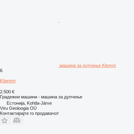
машина за дупчење Klemm
6
Klemm
2.500 €
Градежни машини - машина за дупчење
Естонија, Kohtla-Järve
Viru Geoloogia OÜ
Контактирајте го продавачот