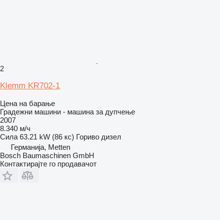
2
Klemm KR702-1
Цена на барање
Градежни машини - машина за дупчење
2007
8.340 м/ч
Сила
63.21 kW (86 кс)
Гориво
дизел
Германија, Metten
Bosch Baumaschinen GmbH
Контактирајте го продавачот