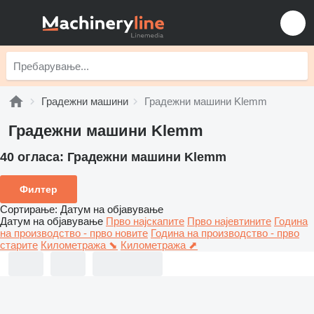
Градежни машини
Градежни машини Klemm
Градежни машини Klemm
40 огласа:
Градежни машини Klemm
Филтер
Сортирање
:
Датум на објавување
Датум на објавување
Прво најскапите
Прво најевтините
Година
на производство - прво новите
Година на производство - прво
старите
Километража ⬊
Километража ⬈