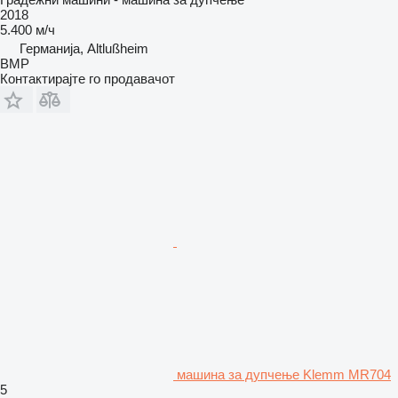
2018
5.400 м/ч
Германија, Altlußheim
BMP
Контактирајте го продавачот
машина за дупчење Klemm MR704
5