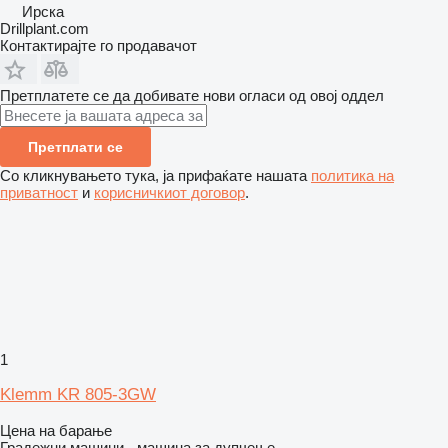
Ирска
Drillplant.com
Контактирајте го продавачот
Претплатете се да добивате нови огласи од овој оддел
Претплати се
Со кликнувањето тука, ја прифаќате нашата
политика на
приватност
и
корисничкиот договор
.
1
Klemm KR 805-3GW
Цена на барање
Градежни машини - машина за дупчење