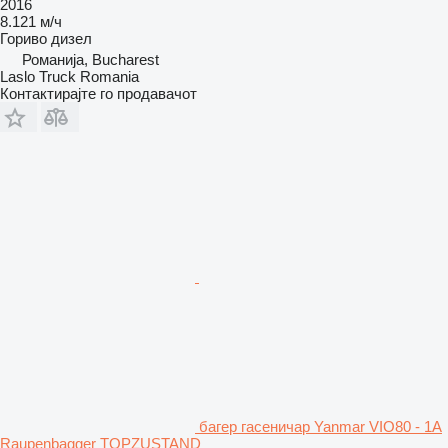
2016
8.121 м/ч
Гориво
дизел
Романија, Bucharest
Laslo Truck Romania
Контактирајте го продавачот
багер гасеничар Yanmar VIO80 - 1A
Raupenbagger TOPZUSTAND