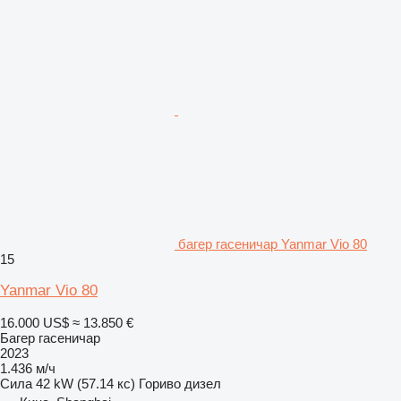
багер гасеничар Yanmar Vio 80
15
Yanmar Vio 80
16.000 US$
≈ 13.850 €
Багер гасеничар
2023
1.436 м/ч
Сила
42 kW (57.14 кс)
Гориво
дизел