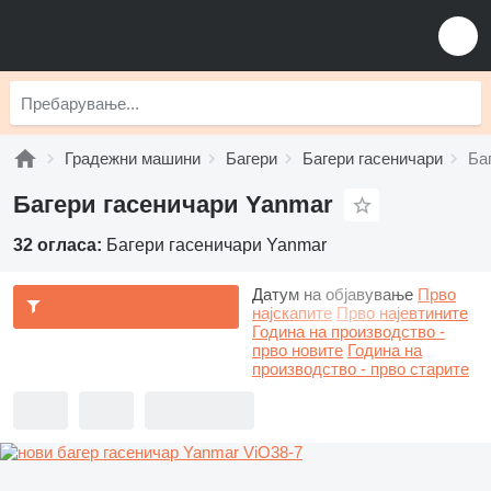
Градежни машини
Багери
Багери гасеничари
Ба
Багери гасеничари Yanmar
32 огласа:
Багери гасеничари Yanmar
Датум на објавување
Прво
најскапите
Прво најевтините
Година на производство -
прво новите
Година на
производство - прво старите