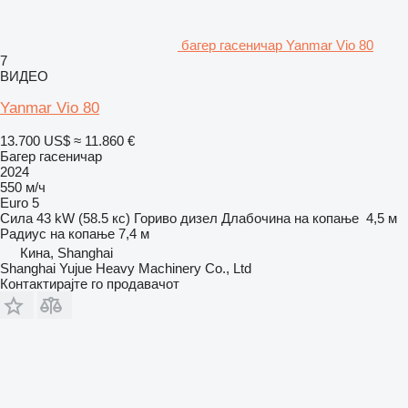
багер гасеничар Yanmar Vio 80
7
ВИДЕО
Yanmar Vio 80
13.700 US$
≈ 11.860 €
Багер гасеничар
2024
550 м/ч
Euro 5
Сила
43 kW (58.5 кс)
Гориво
дизел
Длабочина на копање
4,5 м
Радиус на копање
7,4 м
Кина, Shanghai
Shanghai Yujue Heavy Machinery Co., Ltd
Контактирајте го продавачот