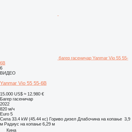
багер гасеничар Yanmar Vio 55 55-
6B
6
ВИДЕО
Yanmar Vio 55 55-6B
15.000 US$
≈ 12.980 €
Багер гасеничар
2022
820 м/ч
Euro 5
Сила
33.4 kW (45.44 кс)
Гориво
дизел
Длабочина на копање
3,9
м
Радиус на копање
6,29 м
Кина