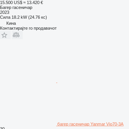
15.500 US$
≈ 13.420 €
Багер гасеничар
2023
Сила
18.2 kW (24.76 кс)
Кина
Контактирајте го продавачот
багер гасеничар Yanmar Vio70-3A
30