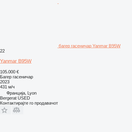
багер гасеничар Yanmar B95W
22
Yanmar B95W
105.000 €
Багер гасеничар
2023
431 м/ч
Франција, Lyon
Bergerat USED
Контактирајте го продавачот