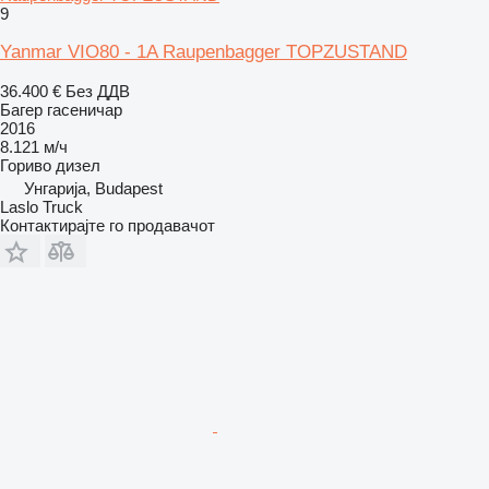
9
Yanmar VIO80 - 1A Raupenbagger TOPZUSTAND
36.400 €
Без ДДВ
Багер гасеничар
2016
8.121 м/ч
Гориво
дизел
Унгарија, Budapest
Laslo Truck
Контактирајте го продавачот