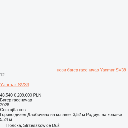
нови багер гасеничар Yanmar SV39
12
Yanmar SV39
48.540 €
209.000 PLN
Багер гасеничар
2026
Состојба
нов
Гориво
дизел
Длабочина на копање
3,52 м
Радиус на копање
5,24 м
Полска, Strzeszkowice Duż