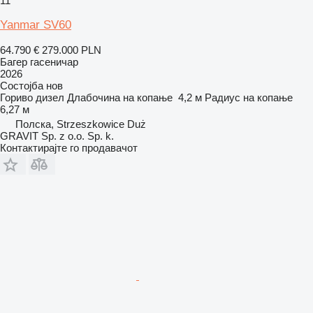
11
Yanmar SV60
64.790 €
279.000 PLN
Багер гасеничар
2026
Состојба
нов
Гориво
дизел
Длабочина на копање
4,2 м
Радиус на копање
6,27 м
Полска, Strzeszkowice Duż
GRAVIT Sp. z o.o. Sp. k.
Контактирајте го продавачот