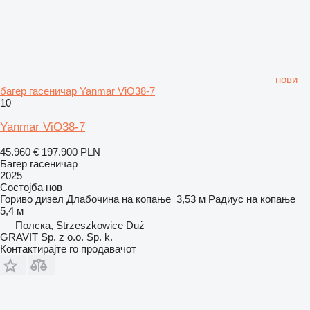
нови
багер гасеничар Yanmar ViO38-7
10
Yanmar ViO38-7
45.960 €
197.900 PLN
Багер гасеничар
2025
Состојба
нов
Гориво
дизел
Длабочина на копање
3,53 м
Радиус на копање
5,4 м
Полска, Strzeszkowice Duż
GRAVIT Sp. z o.o. Sp. k.
Контактирајте го продавачот