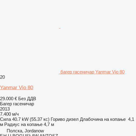
багер гасеничар Yanmar Vio 80
20
Yanmar Vio 80
29.000 €
Без ДДВ
Багер гасеничар
2013
7.400 м/ч
Сила
40.7 kW (55.37 кс)
Гориво
дизел
Длабочина на копање
4,1
м
Радиус на копање
4,7 м
Полска, Jordanow
F.H.U BOGUSŁAW ANTOSZ