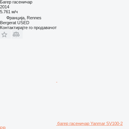
Багер гасеничар
2014
5.761 м/ч
Франција, Rennes
Bergerat USED
Контактирајте го продавачот
багер гасеничар Yanmar SV100-2
PB