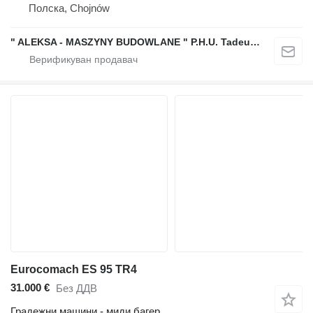
Полска, Chojnów
" ALEKSA - MASZYNY BUDOWLANE " P.H.U. Tadeusz Aleksa
Eurocomach ES 95 TR4
31.000 €
Без ДДВ
Градежни машини - миди багер