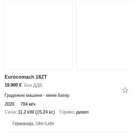
Eurocomach 18ZT
19.900 €
Без ДДВ
Градежни машини - мини багер
2020
784 м/ч
Сила
11.2 kW (15.24 кс)
Гориво
дизел
Германија, Ulm-Lehr