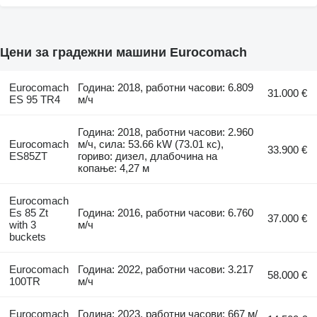
Цени за градежни машини Eurocomach
Eurocomach
Година: 2018, работни часови: 6.809
31.000 €
ES 95 TR4
м/ч
Година: 2018, работни часови: 2.960
Eurocomach
м/ч, сила: 53.66 kW (73.01 кс),
33.900 €
ES85ZT
гориво: дизел, длабочина на
копање: 4,27 м
Eurocomach
Es 85 Zt
Година: 2016, работни часови: 6.760
37.000 €
with 3
м/ч
buckets
Eurocomach
Година: 2022, работни часови: 3.217
58.000 €
100TR
м/ч
Eurocomach
Година: 2023, работни часови: 667 м/