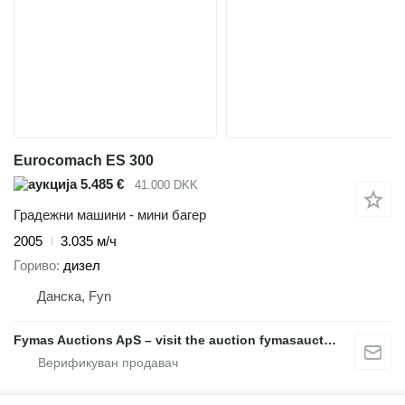
Eurocomach ES 300
5.485 €
41.000 DKK
Градежни машини - мини багер
2005
3.035 м/ч
Гориво
дизел
Данска, Fyn
Fymas Auctions ApS – visit the auction fymasauctions.dk