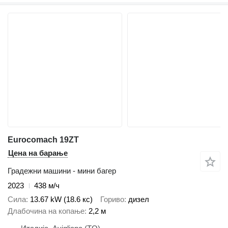
Eurocomach 19ZT
Цена на барање
Градежни машини - мини багер
2023
438 м/ч
Сила
13.67 kW (18.6 кс)
Гориво
дизел
Длабочина на копање
2,2 м