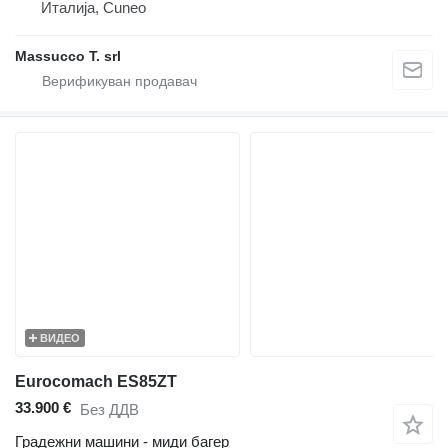
Италија, Cuneo
Massucco T. srl
ВИДЕО
Eurocomach ES85ZT
33.900 €
Без ДДВ
Градежни машини - миди багер