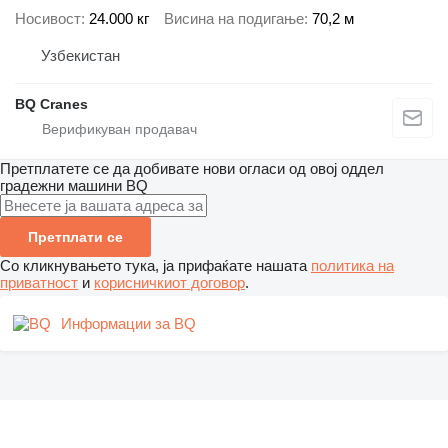
Носивост
24.000 кг
Висина на подигање
70,2 м
Узбекистан
BQ Cranes
Претплатете се да добивате нови огласи од овој оддел
градежни машини
BQ
Претплати се
Со кликнувањето тука, ја прифаќате нашата
политика на
приватност
и
корисничкиот договор
.
Информации за BQ