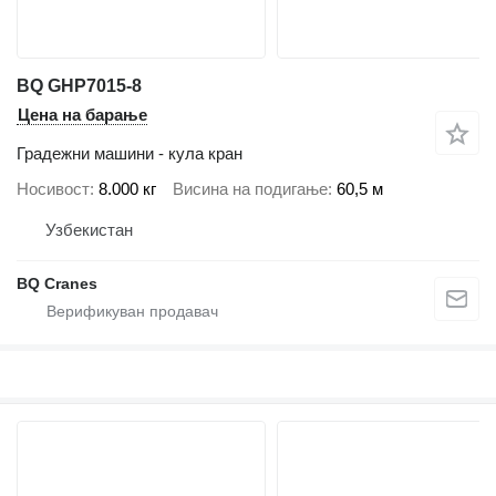
BQ GHP7015-8
Цена на барање
Градежни машини - кула кран
Носивост
8.000 кг
Висина на подигање
60,5 м
Узбекистан
BQ Cranes