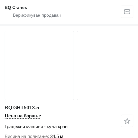
BQ Cranes
BQ GHT5013-5
Цена на барање
Градежни машини - кула кран
Висина на подигање
34,5 м