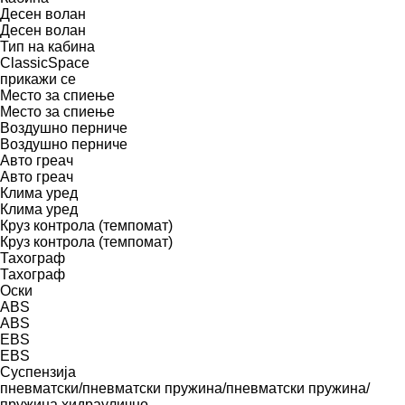
Десен волан
Десен волан
Тип на кабина
ClassicSpace
прикажи се
Место за спиење
Место за спиење
Воздушно перниче
Воздушно перниче
Авто греач
Авто греач
Клима уред
Клима уред
Круз контрола (темпомат)
Круз контрола (темпомат)
Тахограф
Тахограф
Оски
ABS
ABS
EBS
EBS
Суспензија
пневматски/пневматски
пружина/пневматски
пружина/
пружина
хидраулично