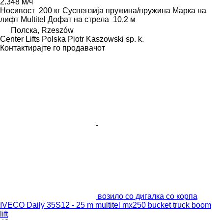
2.348 м/ч
Носивост
200 кг
Суспензија
пружина/пружина
Марка на
лифт
Multitel
Дофат на стрела
10,2 м
Полска, Rzeszów
Center Lifts Polska Piotr Kaszowski sp. k.
Контактирајте го продавачот
возило со дигалка со корпа
IVECO Daily 35S12 - 25 m multitel mx250 bucket truck boom
lift