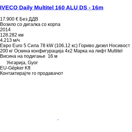
IVECO Daily Multitel 160 ALU DS - 16m
17.900 €
Без ДДВ
Возило со дигалка со корпа
2014
128.282 км
4.213 м/ч
Евро
Euro 5
Сила
78 kW (106.12 кс)
Гориво
дизел
Носивост
200 кг
Оскина конфигурација
4x2
Марка на лифт
Multitel
Висина на подигање
16 м
Унгарија, Gyor
EU-Gépker Kft
Контактирајте го продавачот