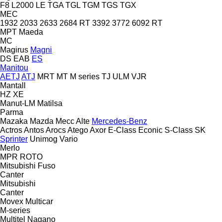
F8
L2000
LE
TGA
TGL
TGM
TGS
TGX
MEC
1932
2033
2633
2684 RT
3392
3772
6092 RT
MPT
Maeda
MC
Magirus
Magni
DS
EAB
ES
Manitou
AETJ
ATJ
MRT
MT
M series
TJ
ULM
VJR
Mantall
HZ
XE
Manut-LM
Matilsa
Parma
Mazaka
Mazda
Mecc Alte
Mercedes-Benz
Actros
Antos
Arocs
Atego
Axor
E-Class
Econic
S-Class
SK
Sprinter
Unimog
Vario
Merlo
MPR
ROTO
Mitsubishi Fuso
Canter
Mitsubishi
Canter
Movex
Multicar
M-series
Multitel
Nagano