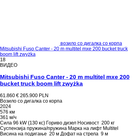
возило со дигалка со корпа
Mitsubishi Fuso Canter - 20 m multitel mxe 200 bucket truck
boom lift zwyżka
18
ВИДЕО
Mitsubishi Fuso Canter - 20 m multitel mxe 200
bucket truck boom lift zwyżka
61.860 €
265.900 PLN
Возило со дигалка со корпа
2024
576 км
361 м/ч
Сила
96 kW (130 кс)
Гориво
дизел
Носивост
200 кг
Суспензија
пружина/пружина
Марка на лифт
Multitel
Висина на подигање
20 м
Дофат на стрела
9 м