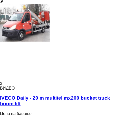
⬈
3
ВИДЕО
IVECO Daily - 20 m multitel mx200 bucket truck
boom lift
Цена на барање