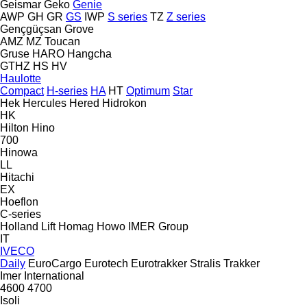
Geismar
Geko
Genie
AWP
GH
GR
GS
IWP
S series
TZ
Z series
Gençgüçsan
Grove
AMZ
MZ
Toucan
Gruse
HARO
Hangcha
GTHZ
HS
HV
Haulotte
Compact
H-series
HA
HT
Optimum
Star
Hek
Hercules
Hered
Hidrokon
HK
Hilton
Hino
700
Hinowa
LL
Hitachi
EX
Hoeflon
C-series
Holland Lift
Homag
Howo
IMER Group
IT
IVECO
Daily
EuroCargo
Eurotech
Eurotrakker
Stralis
Trakker
Imer
International
4600
4700
Isoli