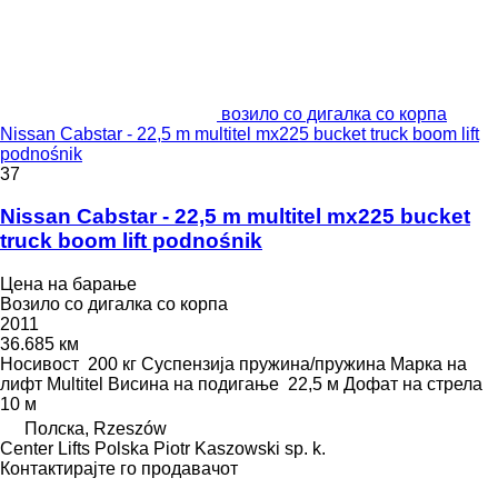
возило со дигалка со корпа
Nissan Cabstar - 22,5 m multitel mx225 bucket truck boom lift
podnośnik
37
Nissan Cabstar - 22,5 m multitel mx225 bucket
truck boom lift podnośnik
Цена на барање
Возило со дигалка со корпа
2011
36.685 км
Носивост
200 кг
Суспензија
пружина/пружина
Марка на
лифт
Multitel
Висина на подигање
22,5 м
Дофат на стрела
10 м
Полска, Rzeszów
Center Lifts Polska Piotr Kaszowski sp. k.
Контактирајте го продавачот