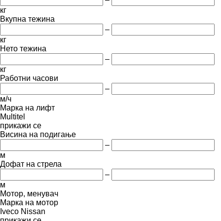
кг
Вкупна тежина
–
кг
Нето тежина
–
кг
Работни часови
–
м/ч
Марка на лифт
Multitel
прикажи се
Висина на подигање
–
м
Дофат на стрела
–
м
Мотор, менувач
Марка на мотор
Iveco
Nissan
прикажи се