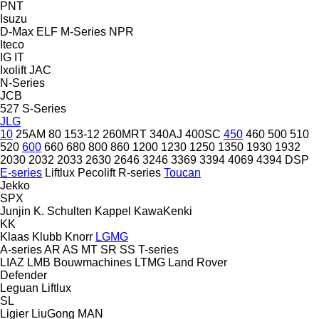
PNT
Isuzu
D-Max
ELF
M-Series
NPR
Iteco
IG
IT
Ixolift
JAC
N-Series
JCB
527
S-Series
JLG
10
25AM
80
153-12
260MRT
340AJ
400SC
450
460
500
510
520
600
660
680
800
860
1200
1230
1250
1350
1930
1932
2030
2032
2033
2630
2646
3246
3369
3394
4069
4394
DSP
E-series
Liftlux
Pecolift
R-series
Toucan
Jekko
SPX
Junjin
K. Schulten
Kappel
KawaKenki
KK
Klaas
Klubb
Knorr
LGMG
A-series
AR
AS
MT
SR
SS
T-series
LIAZ
LMB Bouwmachines
LTMG
Land Rover
Defender
Leguan
Liftlux
SL
Ligier
LiuGong
MAN