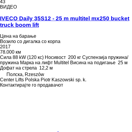
43
ВИДЕО
IVECO Daily 35S12 - 25 m multitel mx250 bucket
truck boom lift
Цена на барање
Возило со дигалка со корпа
2017
78.000 км
Сила
88 kW (120 кс)
Носивост
200 кг
Суспензија
пружина/
пружина
Марка на лифт
Multitel
Висина на подигање
25 м
Дофат на стрела
12,2 м
Полска, Rzeszów
Center Lifts Polska Piotr Kaszowski sp. k.
Контактирајте го продавачот