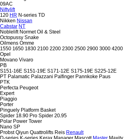
09AC
Niftylift
120
HR
N-series
TD
Nikken
Nissan
Cabstar
NT
Noblelift
Normet
Oil & Steel
Octopussy
Snake
Oilmens
Omme
1550
1650
1830
2100
2200
2300
2500
2900
3000
4200
Opel
Movano
Vivaro
PB
S151-16E
S151-19E
S171-12E
S175-19E
S225-12E
PT
Palamatic
Palazzani
Palfinger
Pannkoke
Paus
PTK
Perfecta
Peugeot
Expert
Piaggio
Porter
Pinguely
Platform Basket
Spider 18.90 Pro
Spider 20.95
Polar
Power Tower
Nano SP
Probst
Qiyun
Quattrolifts
Reis
Renault
D-series
K-series
Kerax
Manager
Mascott
Master
Maxity