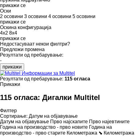
прикажи се
Оски
2 осовини
3 осовини
4 осовини
5 осовини
прикажи се
Оскина конфигурација
4x2
8x4
прикажи се
Недостасуваат некои филтри?
Предложи промена
Резултати од пребарување:
-
прикажи
Информации за Multitel
Резултати од пребарување:
115 огласа
Прикажи
115 огласа:
Дигалки Multitel
Филтер
Сортирање
:
Датум на објавување
Датум на објавување
Прво најскапите
Прво најевтините
Година на производство - прво новите
Година на
производство - прво старите
Километража ⬊
Километража