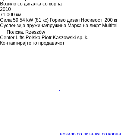
Возило со дигалка со корпа
2010
71.000 км
Сила
59.54 kW (81 кс)
Гориво
дизел
Носивост
200 кг
Суспензија
пружина/пружина
Марка на лифт
Multitel
Полска, Rzeszów
Center Lifts Polska Piotr Kaszowski sp. k.
Контактирајте го продавачот
возило со дигалка со корпа