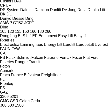
Custers
DAF
CF
LF
DS System
Dalmec
Damcon
Danlift
De Jong
Delta
Denka-Lift
DK
DL
Denyo
Diesse
Dingli
AMWP
GTBZ
JCPT
Dino
105
120
135
150
160
180
260
Dongfeng
ELS Lift
EP Equipment
Easy Lift
Easylift
R-series
Electroelsa
Emminghaus
Energy Lift
Eurolift
EuropeLift
Everest
FAUN
FAW
CA
FS
Falck Schmidt
Falcon
Faraone
Femak
Fezer
Fiat
Ford
F-series
Ranger
Transit
Foton
Aumark
Fraco
France Elévateur
Freightliner
FL
Fronteq
FS
GAZ
3309
5201
GMG
GSR
Galen
Geda
300
500
1500