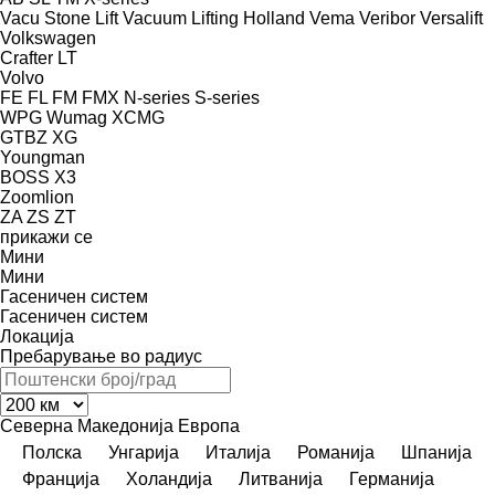
Vacu Stone Lift
Vacuum Lifting Holland
Vema
Veribor
Versalift
Volkswagen
Crafter
LT
Volvo
FE
FL
FM
FMX
N-series
S-series
WPG
Wumag
XCMG
GTBZ
XG
Youngman
BOSS X3
Zoomlion
ZA
ZS
ZT
прикажи се
Мини
Мини
Гасеничен систем
Гасеничен систем
Локација
Пребарување во радиус
Северна Македонија
Европа
Полска
Унгарија
Италија
Романија
Шпанија
Франција
Холандија
Литванија
Германија