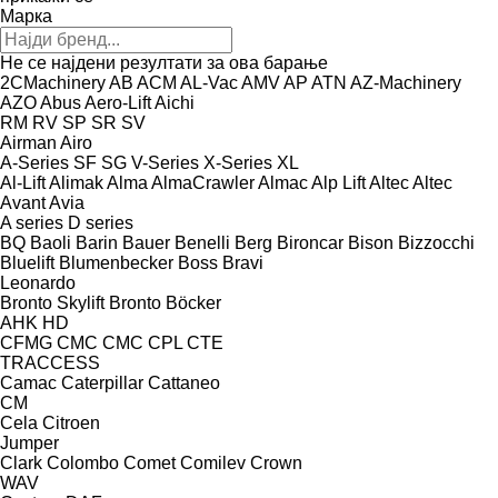
Марка
Не се најдени резултати за ова барање
2CMachinery
AB
ACM
AL-Vac
AMV
AP
ATN
AZ-Machinery
AZO
Abus
Aero-Lift
Aichi
RM
RV
SP
SR
SV
Airman
Airo
A-Series
SF
SG
V-Series
X-Series
XL
Al-Lift
Alimak
Alma
AlmaCrawler
Almac
Alp Lift
Altec
Altec
Avant
Avia
A series
D series
BQ
Baoli
Barin
Bauer
Benelli
Berg
Bironcar
Bison
Bizzocchi
Bluelift
Blumenbecker
Boss
Bravi
Leonardo
Bronto Skylift
Bronto
Böcker
AHK
HD
CFMG
CMC
CMC
CPL
CTE
TRACCESS
Camac
Caterpillar
Cattaneo
CM
Cela
Citroen
Jumper
Clark
Colombo
Comet
Comilev
Crown
WAV