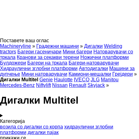
Поставете ваш оглас
Machineryline
»
Градежни машини
»
Дигалки
Welding
tractors
Багери гасеничари
Мини багери
Натоварувачи со
тркала
Кранови за секакви терени
Ножични платформи
Булдожери
Багери на тркала
Багери-натоварувачи
Хидраулични зглобни платформи
Автодигалки
Машини за
дупчење
Мини натоварувачи
Камиони-мешалки
Грејдери
»
Дигалки Multitel
Genie
Haulotte
IVECO
JLG
Manitou
Mercedes-Benz
Niftylift
Nissan
Renault
Skyjack
»
Дигалки Multitel
Категорија
возила со дигалки со корпа
хидраулични зглобни
платформи
дигалки пајак
прикажи се