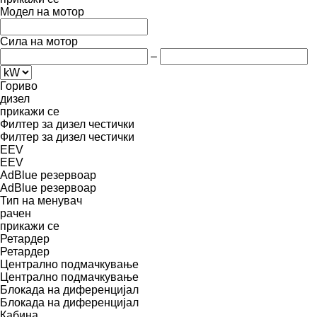
Модел на мотор
Сила на мотор
–
Гориво
дизел
прикажи се
Филтер за дизел честички
Филтер за дизел честички
EEV
EEV
AdBlue резервоар
AdBlue резервоар
Тип на менувач
рачен
прикажи се
Ретардер
Ретардер
Централно подмачкување
Централно подмачкување
Блокада на диференцијал
Блокада на диференцијал
Кабина