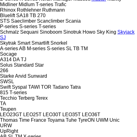
Midliner
Midlum
T-series
Trafic
Rhinox
Rothlehner
Ruthmann
Bluelift SA18
TB 270
STS
Saeclimber
Scanclimber
Scania
P-series
S-series
T-series
Schmalz
Sequani
Sinoboom
Sinotruk Howo
Sky King
Skyjack
SJ
Skytrak
Smart
Smartlift
Snorkel
A-series
AB
M-series
S-series
SL
TB
TM
Socage
A314
DA
TJ
Solus
Standard
Star
266
Starke Arvid
Sunward
SWSL
Swift
Syspal
TAWI
TOR
Tadano
Tatra
815
T-series
Tecchio
Terberg
Terex
TA
Teupen
LEO23GT
LEO25T
LEO30T
LEO35T
LEO36T
Thomas
Time France
Toyama
Tuhe
TyreON
UWM
Unic
URW
UpRight
AB
SL
TM
X-series