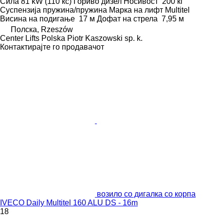
Сила
81 kW (110 кс)
Гориво
дизел
Носивост
200 кг
Суспензија
пружина/пружина
Марка на лифт
Multitel
Висина на подигање
17 м
Дофат на стрела
7,95 м
Полска, Rzeszów
Center Lifts Polska Piotr Kaszowski sp. k.
Контактирајте го продавачот
возило со дигалка со корпа
IVECO Daily Multitel 160 ALU DS - 16m
18