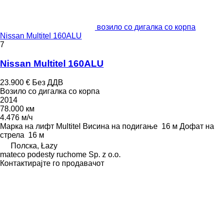
возило со дигалка со корпа
Nissan Multitel 160ALU
7
Nissan Multitel 160ALU
23.900 €
Без ДДВ
Возило со дигалка со корпа
2014
78.000 км
4.476 м/ч
Марка на лифт
Multitel
Висина на подигање
16 м
Дофат на
стрела
16 м
Полска, Łazy
mateco podesty ruchome Sp. z o.o.
Контактирајте го продавачот