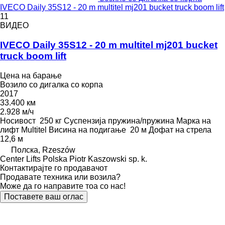
IVECO Daily 35S12 - 20 m multitel mj201 bucket truck boom lift
11
ВИДЕО
IVECO Daily 35S12 - 20 m multitel mj201 bucket
truck boom lift
Цена на барање
Возило со дигалка со корпа
2017
33.400 км
2.928 м/ч
Носивост
250 кг
Суспензија
пружина/пружина
Марка на
лифт
Multitel
Висина на подигање
20 м
Дофат на стрела
12,6 м
Полска, Rzeszów
Center Lifts Polska Piotr Kaszowski sp. k.
Контактирајте го продавачот
Продавате техника или возила?
Може да го направите тоа со нас!
Поставете ваш оглас