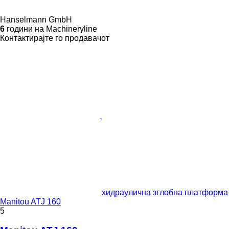
Hanselmann GmbH
6
години на Machineryline
Контактирајте го продавачот
хидраулична зглобна платформа
Manitou ATJ 160
5