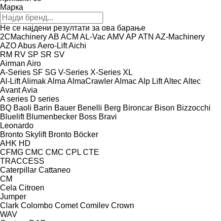
Марка
Не се најдени резултати за ова барање
2CMachinery
AB
ACM
AL-Vac
AMV
AP
ATN
AZ-Machinery
AZO
Abus
Aero-Lift
Aichi
RM
RV
SP
SR
SV
Airman
Airo
A-Series
SF
SG
V-Series
X-Series
XL
Al-Lift
Alimak
Alma
AlmaCrawler
Almac
Alp Lift
Altec
Altec
Avant
Avia
A series
D series
BQ
Baoli
Barin
Bauer
Benelli
Berg
Bironcar
Bison
Bizzocchi
Bluelift
Blumenbecker
Boss
Bravi
Leonardo
Bronto Skylift
Bronto
Böcker
AHK
HD
CFMG
CMC
CMC
CPL
CTE
TRACCESS
Caterpillar
Cattaneo
CM
Cela
Citroen
Jumper
Clark
Colombo
Comet
Comilev
Crown
WAV