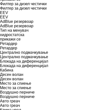
Филтер за дизел честички
Филтер за дизел честички
EEV
EEV
AdBlue резервоар
AdBlue резервоар
Тип на менувач
хидростатска
прикажи се
Ретардер
Ретардер
Централно подмачкување
Централно подмачкување
Блокада на диференцијал
Блокада на диференцијал
Кабина
Десен волан
Десен волан
Место за спиење
Место за спиење
Воздушно перниче
Воздушно перниче
Авто греач
Авто греач
Клима уред