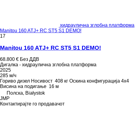
хидраулична зглобна платформа
Manitou 160 ATJ+ RC ST5 S1 DEMO!
17
Manitou 160 ATJ+ RC ST5 S1 DEMO!
68.800 €
Без ДДВ
Дигалка - хидраулична зглобна платформа
2025
285 м/ч
Гориво
дизел
Носивост
408 кг
Оскина конфигурација
4x4
Висина на подигање
16 м
Полска, Białystok
JMP
Контактирајте го продавачот