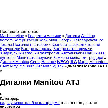
Поставете ваш оглас
Machineryline
»
Градежни машини
»
Дигалки
Welding
tractors
Багери гасеничари
Мини багери
Натоварувачи со
тркала
Ножични платформи
Кранови за секакви терени
Булдожери
Багери на тркала
Багери-натоварувачи
Хидраулични зглобни платформи
Автодигалки
Машини за
дупчење
Мини натоварувачи
Камиони-мешалки
Грејдери
»
Дигалки Manitou
Genie
Haulotte
IVECO
JLG
Magni
Mercedes-
Benz
Niftylift
Nissan
Renault
Skyjack
»
Дигалки Manitou ATJ
»
Дигалки Manitou ATJ
Категорија
хидраулични зглобни платформи
телескопски дигалки
прикажи се