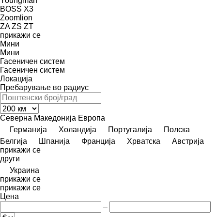
Youngman
BOSS X3
Zoomlion
ZA
ZS
ZT
прикажи се
Мини
Мини
Гасеничен систем
Гасеничен систем
Локација
Пребарување во радиус
Северна Македонија
Европа
Германија
Холандија
Португалија
Полска
Белгија
Шпанија
Франција
Хрватска
Австрија
прикажи се
други
Украина
прикажи се
прикажи се
Цена
–