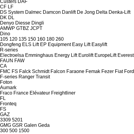
Custers
DAF
CF
LF
DS System
Dalmec
Damcon
Danlift
De Jong
Delta
Denka-Lift
DK
DL
Denyo
Diesse
Dingli
AMWP
GTBZ
JCPT
Dino
105
120
135
150
160
180
260
Dongfeng
ELS Lift
EP Equipment
Easy Lift
Easylift
R-series
Electroelsa
Emminghaus
Energy Lift
Eurolift
EuropeLift
Everest
FAUN
FAW
CA
FMC
FS
Falck Schmidt
Falcon
Faraone
Femak
Fezer
Fiat
Ford
F-series
Ranger
Transit
Foton
Aumark
Fraco
France Elévateur
Freightliner
FL
Fronteq
FS
GAZ
3309
5201
GMG
GSR
Galen
Geda
300
500
1500