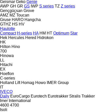
Geismar
Geko
Genie
AWP
GH
GR
GS
IWP
S series
TZ
Z series
Gençgüçsan
Grove
AMZ
MZ
Toucan
Gruse
HARO
Hangcha
GTHZ
HS
HV
Haulotte
Compact
H-series
HA
HM
HT
Optimum
Star
Hek
Hercules
Hered
Hidrokon
HK
Hilton
Hino
700
Hinowa
LL
Hitachi
EX
Hoeflon
C-series
Holland Lift
Homag
Howo
IMER Group
IT
IVECO
Daily
EuroCargo
Eurotech
Eurotrakker
Stralis
Trakker
Imer
International
4600
4700
Isoli