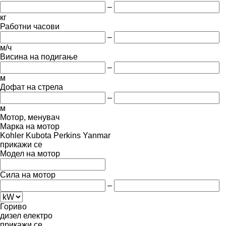
–
кг
Работни часови
–
м/ч
Висина на подигање
–
м
Дофат на стрела
–
м
Мотор, менувач
Марка на мотор
Kohler
Kubota
Perkins
Yanmar
прикажи се
Модел на мотор
Сила на мотор
–
Гориво
дизел
електро
прикажи се