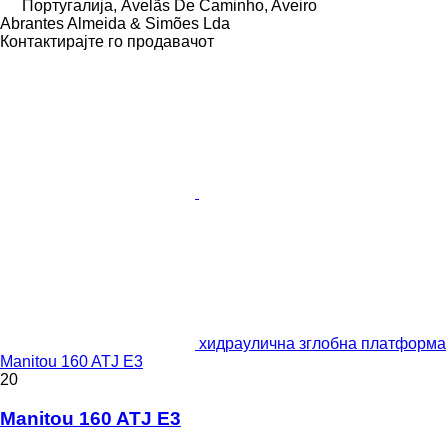
Португалија, Avelãs De Caminho, Aveiro
Abrantes Almeida & Simões Lda
Контактирајте го продавачот
хидраулична зглобна платформа
Manitou 160 ATJ E3
20
Manitou 160 ATJ E3