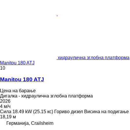
хидраулична зглобна платформа
Manitou 180 ATJ
10
Manitou 180 ATJ
Цена на барање
Дигалка - хидраулична зглобна платформа
2026
4 м/ч
Сила
18.49 kW (25.15 кс)
Гориво
дизел
Висина на подигање
18,19 м
Германија, Crailsheim