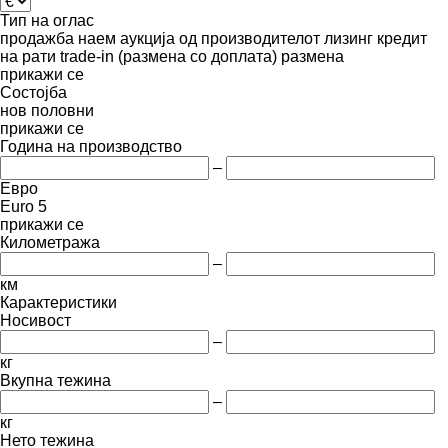
Тип на оглас
продажба
наем
аукција
од производителот
лизинг
кредит
на рати
trade-in (размена со доплата)
размена
прикажи се
Состојба
нов
половни
прикажи се
Година на производство
–
Евро
Euro 5
прикажи се
Километража
–
км
Карактеристики
Носивост
–
кг
Вкупна тежина
–
кг
Нето тежина