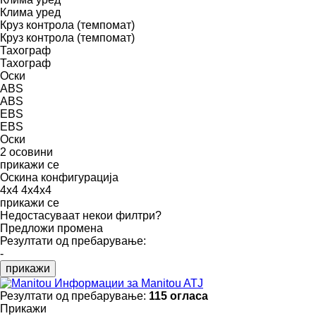
Клима уред
Круз контрола (темпомат)
Круз контрола (темпомат)
Тахограф
Тахограф
Оски
ABS
ABS
EBS
EBS
Оски
2 осовини
прикажи се
Оскина конфигурација
4x4
4x4x4
прикажи се
Недостасуваат некои филтри?
Предложи промена
Резултати од пребарување:
-
прикажи
Информации за Manitou ATJ
Резултати од пребарување:
115 огласа
Прикажи