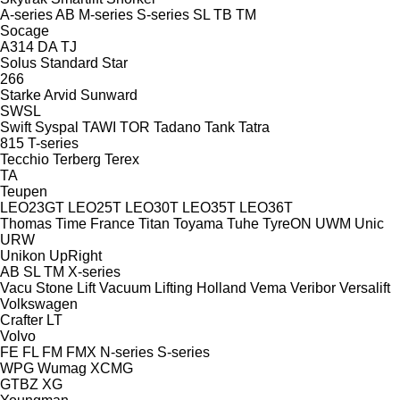
A-series
AB
M-series
S-series
SL
TB
TM
Socage
A314
DA
TJ
Solus
Standard
Star
266
Starke Arvid
Sunward
SWSL
Swift
Syspal
TAWI
TOR
Tadano
Tank
Tatra
815
T-series
Tecchio
Terberg
Terex
TA
Teupen
LEO23GT
LEO25T
LEO30T
LEO35T
LEO36T
Thomas
Time France
Titan
Toyama
Tuhe
TyreON
UWM
Unic
URW
Unikon
UpRight
AB
SL
TM
X-series
Vacu Stone Lift
Vacuum Lifting Holland
Vema
Veribor
Versalift
Volkswagen
Crafter
LT
Volvo
FE
FL
FM
FMX
N-series
S-series
WPG
Wumag
XCMG
GTBZ
XG