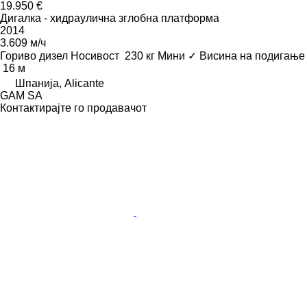
19.950 €
Дигалка - хидраулична зглобна платформа
2014
3.609 м/ч
Гориво
дизел
Носивост
230 кг
Мини
✓
Висина на подигање
16 м
Шпанија, Alicante
GAM SA
Контактирајте го продавачот