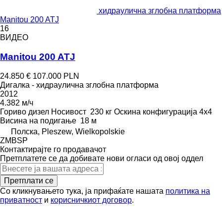
хидраулична зглобна платформа
Manitou 200 ATJ
16
ВИДЕО
Manitou 200 ATJ
24.850 €
107.000 PLN
Дигалка - хидраулична зглобна платформа
2012
4.382 м/ч
Гориво
дизел
Носивост
230 кг
Оскина конфигурација
4x4
Висина на подигање
18 м
Полска, Pleszew, Wielkopolskie
ZMBSP
Контактирајте го продавачот
Претплатете се да добивате нови огласи од овој оддел
Претплати се
Со кликнувањето тука, ја прифаќате нашата
политика на
приватност
и
корисничкиот договор
.