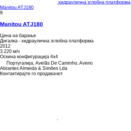
хидраулична зглобна платформа
Manitou ATJ180
9
Manitou ATJ180
Цена на барање
Дигалка - хидраулична зглобна платформа
2012
3.220 м/ч
Оскина конфигурација
4x4
Португалија, Avelãs De Caminho, Aveiro
Abrantes Almeida & Simões Lda
Контактирајте го продавачот