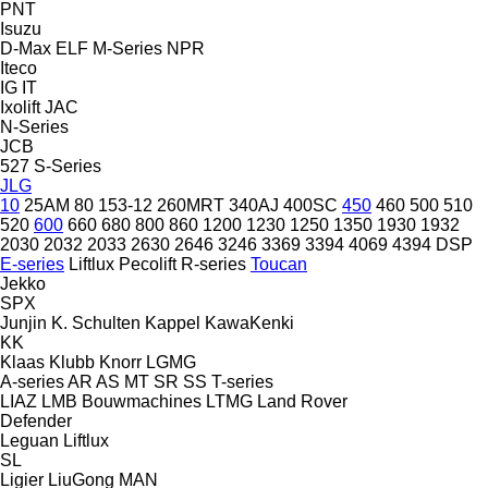
PNT
Isuzu
D-Max
ELF
M-Series
NPR
Iteco
IG
IT
Ixolift
JAC
N-Series
JCB
527
S-Series
JLG
10
25AM
80
153-12
260MRT
340AJ
400SC
450
460
500
510
520
600
660
680
800
860
1200
1230
1250
1350
1930
1932
2030
2032
2033
2630
2646
3246
3369
3394
4069
4394
DSP
E-series
Liftlux
Pecolift
R-series
Toucan
Jekko
SPX
Junjin
K. Schulten
Kappel
KawaKenki
KK
Klaas
Klubb
Knorr
LGMG
A-series
AR
AS
MT
SR
SS
T-series
LIAZ
LMB Bouwmachines
LTMG
Land Rover
Defender
Leguan
Liftlux
SL
Ligier
LiuGong
MAN