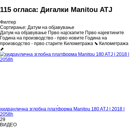
115 огласа:
Дигалки Manitou ATJ
Филтер
Сортирање
:
Датум на објавување
Датум на објавување
Прво најскапите
Прво најевтините
Година на производство - прво новите
Година на
производство - прво старите
Километража ⬊
Километража
⬈
хидраулична зглобна платформа Manitou 180 ATJ | 2018 |
2058h
29
ВИДЕО