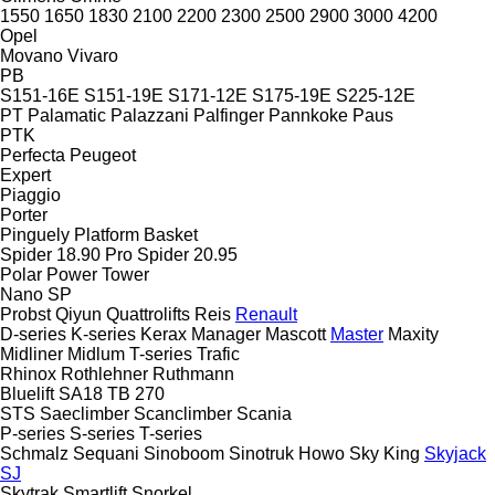
1550
1650
1830
2100
2200
2300
2500
2900
3000
4200
Opel
Movano
Vivaro
PB
S151-16E
S151-19E
S171-12E
S175-19E
S225-12E
PT
Palamatic
Palazzani
Palfinger
Pannkoke
Paus
PTK
Perfecta
Peugeot
Expert
Piaggio
Porter
Pinguely
Platform Basket
Spider 18.90 Pro
Spider 20.95
Polar
Power Tower
Nano SP
Probst
Qiyun
Quattrolifts
Reis
Renault
D-series
K-series
Kerax
Manager
Mascott
Master
Maxity
Midliner
Midlum
T-series
Trafic
Rhinox
Rothlehner
Ruthmann
Bluelift SA18
TB 270
STS
Saeclimber
Scanclimber
Scania
P-series
S-series
T-series
Schmalz
Sequani
Sinoboom
Sinotruk Howo
Sky King
Skyjack
SJ
Skytrak
Smartlift
Snorkel