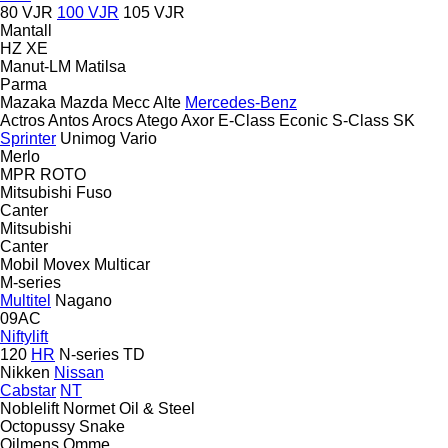
80 VJR
100 VJR
105 VJR
Mantall
HZ
XE
Manut-LM
Matilsa
Parma
Mazaka
Mazda
Mecc Alte
Mercedes-Benz
Actros
Antos
Arocs
Atego
Axor
E-Class
Econic
S-Class
SK
Sprinter
Unimog
Vario
Merlo
MPR
ROTO
Mitsubishi Fuso
Canter
Mitsubishi
Canter
Mobil
Movex
Multicar
M-series
Multitel
Nagano
09AC
Niftylift
120
HR
N-series
TD
Nikken
Nissan
Cabstar
NT
Noblelift
Normet
Oil & Steel
Octopussy
Snake
Oilmens
Omme