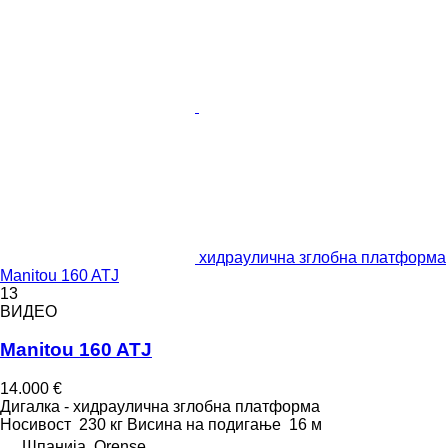
хидраулична зглобна платформа
Manitou 160 ATJ
13
ВИДЕО
Manitou 160 ATJ
14.000 €
Дигалка - хидраулична зглобна платформа
Носивост
230 кг
Висина на подигање
16 м
Шпанија, Orense