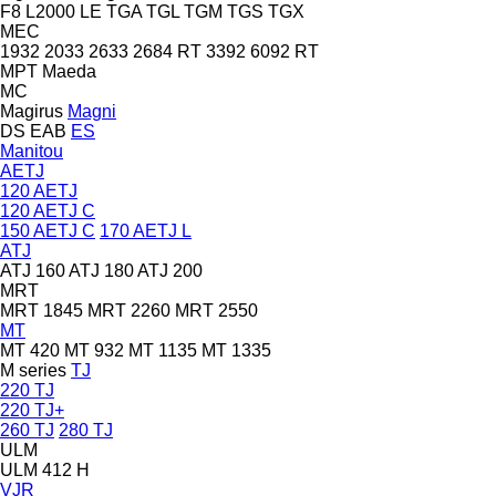
F8
L2000
LE
TGA
TGL
TGM
TGS
TGX
MEC
1932
2033
2633
2684 RT
3392
6092 RT
MPT
Maeda
MC
Magirus
Magni
DS
EAB
ES
Manitou
AETJ
120 AETJ
120 AETJ C
150 AETJ C
170 AETJ L
ATJ
ATJ 160
ATJ 180
ATJ 200
MRT
MRT 1845
MRT 2260
MRT 2550
MT
MT 420
MT 932
MT 1135
MT 1335
M series
TJ
220 TJ
220 TJ+
260 TJ
280 TJ
ULM
ULM 412 H
VJR