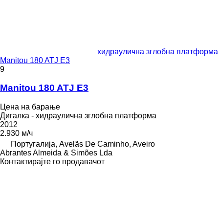
хидраулична зглобна платформа
Manitou 180 ATJ E3
9
Manitou 180 ATJ E3
Цена на барање
Дигалка - хидраулична зглобна платформа
2012
2.930 м/ч
Португалија, Avelãs De Caminho, Aveiro
Abrantes Almeida & Simões Lda
Контактирајте го продавачот