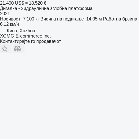
21.400 US$
≈ 18.520 €
Дигалка - хидраулична зглобна платформа
2021
Носивост
7.100 кг
Висина на подигање
14,05 м
Работна брзина
6,12 км/ч
Кина, Xuzhou
XCMG E-commerce Inc.
Контактирајте го продавачот