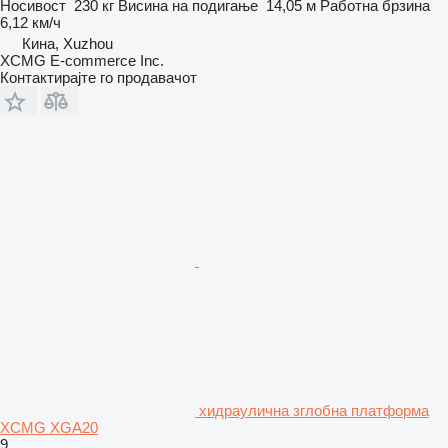
Носивост
230 кг
Висина на подигање
14,05 м
Работна брзина
6,12 км/ч
Кина, Xuzhou
XCMG E-commerce Inc.
Контактирајте го продавачот
хидраулична зглобна платформа
XCMG XGA20
9