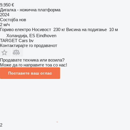
9.950 €
Дигалка - ножична платформа
2024
Состојба
нов
2 м/ч
Гориво
електро
Носивост
230 кг
Висина на подигање
10 м
Холандија, ES Eindhoven
TARGET Cars bv
Контактирајте го продавачот
Продавате техника или возила?
Може да го направите тоа со нас!
Поставете ваш оглас
2