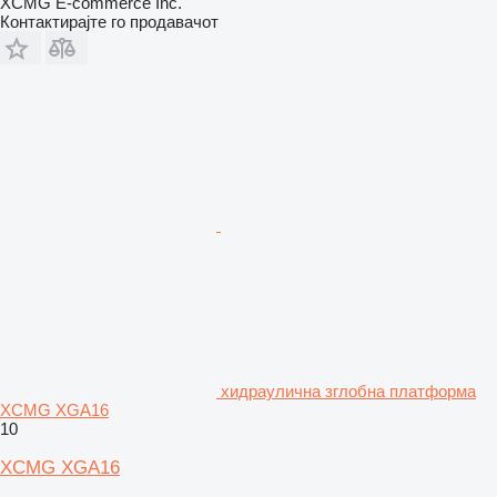
XCMG E-commerce Inc.
Контактирајте го продавачот
хидраулична зглобна платформа
XCMG XGA16
10
XCMG XGA16