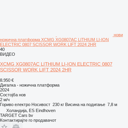
нови
ножична платформа XCMG XG0807AC LITHIUM LI-ION
ELECTRIC 0807 SCISSOR WORK LIFT 2024 2HR
40
ВИДЕО
XCMG XG0807AC LITHIUM LI-ION ELECTRIC 0807
SCISSOR WORK LIFT 2024 2HR
8.950 €
Дигалка - ножична платформа
2024
Состојба
нов
2 м/ч
Гориво
електро
Носивост
230 кг
Висина на подигање
7,8 м
Холандија, ES Eindhoven
TARGET Cars bv
Контактирајте го продавачот