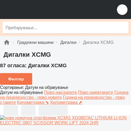
Градежни машини
Дигалки
Дигалки XCMG
Дигалки XCMG
87 огласа:
Дигалки XCMG
Филтер
Сортирање
:
Датум на објавување
Датум на објавување
Прво најскапите
Прво најевтините
Година
на производство - прво новите
Година на производство - прво
старите
Километража ⬊
Километража ⬈