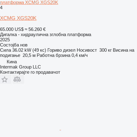
платформа XCMG XGS20K
4
XCMG XGS20K
65.000 US$
≈ 56.260 €
Дигалка - хидраулична зглобна платформа
2025
Состојба
нов
Сила
36.02 kW (49 кс)
Гориво
дизел
Носивост
300 кг
Висина на
подигање
20,5 м
Работна брзина
0,4 км/ч
Кина
Intermak Group LLC
Контактирајте го продавачот