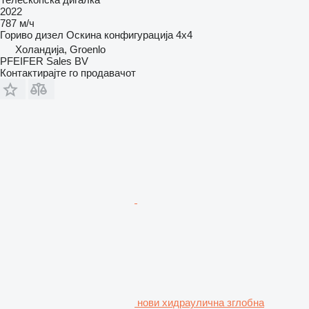
2022
787 м/ч
Гориво
дизел
Оскина конфигурација
4x4
Холандија, Groenlo
PFEIFER Sales BV
Контактирајте го продавачот
нови хидраулична зглобна