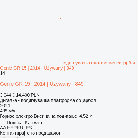
подигнувачка платформа со јарбол
Genie GR 15 | 2014 | Używany | 849
14
Genie GR 15 | 2014 | Używany | 849
3.344 €
14.400 PLN
Дигалка - подигнувачка платформа со јарбол
2014
489 м/ч
Гориво
електро
Висина на подигање
4,52 м
Полска, Katowice
AA HERKULES
Контактирајте го продавачот