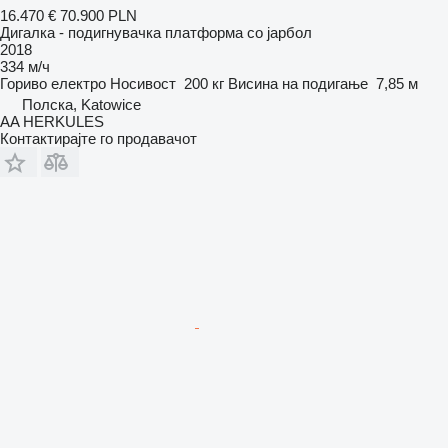
16.470 €
70.900 PLN
Дигалка - подигнувачка платформа со јарбол
2018
334 м/ч
Гориво
електро
Носивост
200 кг
Висина на подигање
7,85 м
Полска, Katowice
AA HERKULES
Контактирајте го продавачот