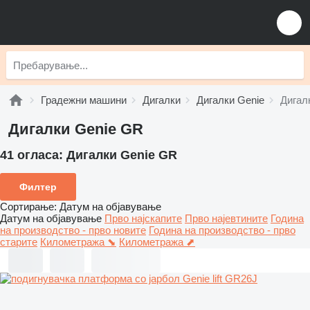
Градежни машини
Дигалки
Дигалки Genie
Дигал
Дигалки Genie GR
41 огласа:
Дигалки Genie GR
Филтер
Сортирање
:
Датум на објавување
Датум на објавување
Прво најскапите
Прво најевтините
Година
на производство - прво новите
Година на производство - прво
старите
Километража ⬊
Километража ⬈