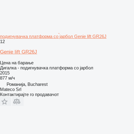
подигнувачка платформа со јарбол Genie lift GR26J
12
Genie lift GR26J
Цена на барање
Дигалка - подигнувачка платформа со јарбол
2015
877 м/ч
Романија, Bucharest
Mateco Srl
Контактирајте го продавачот