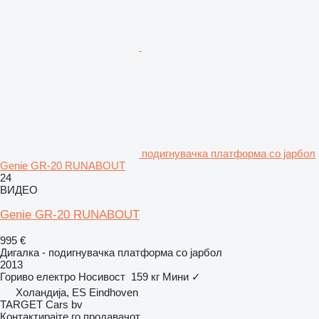
подигнувачка платформа со јарбол
Genie GR-20 RUNABOUT
24
ВИДЕО
Genie GR-20 RUNABOUT
995 €
Дигалка - подигнувачка платформа со јарбол
2013
Гориво
електро
Носивост
159 кг
Мини
✓
Холандија, ES Eindhoven
TARGET Cars bv
Контактирајте го продавачот