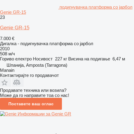
подигнувачка платформа со јарбол
Genie GR-15
23
Genie GR-15
7.000 €
Дигалка - подигнувачка платформа со јарбол
2010
508 м/ч
Гориво
електро
Носивост
227 кг
Висина на подигање
6,47 м
Шпанија, Amposta (Tarragona)
Manain
Контактирајте го продавачот
Продавате техника или возила?
Може да го направите тоа со нас!
Поставете ваш оглас
Информации за Genie GR