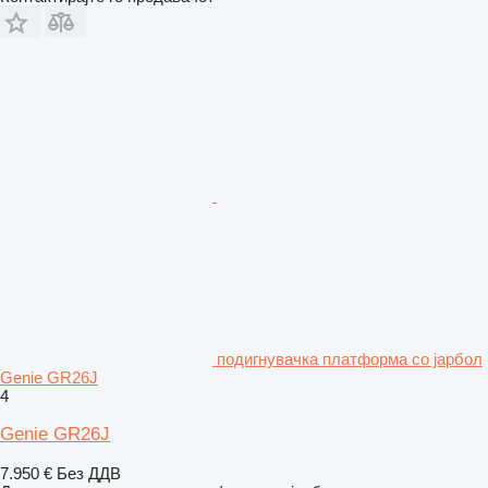
подигнувачка платформа со јарбол
Genie GR26J
4
Genie GR26J
7.950 €
Без ДДВ