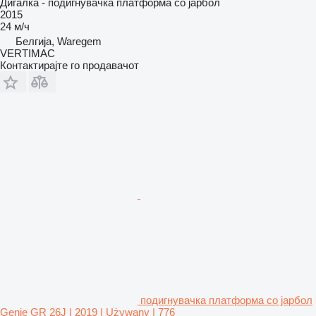
Дигалка - подигнувачка платформа со јарбол
2015
24 м/ч
Белгија, Waregem
VERTIMAC
Контактирајте го продавачот
подигнувачка платформа со јарбол
Genie GR 26J | 2019 | Używany | 776