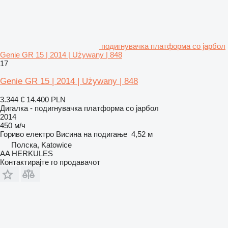
подигнувачка платформа со јарбол
Genie GR 15 | 2014 | Używany | 848
17
Genie GR 15 | 2014 | Używany | 848
3.344 €
14.400 PLN
Дигалка - подигнувачка платформа со јарбол
2014
450 м/ч
Гориво
електро
Висина на подигање
4,52 м
Полска, Katowice
AA HERKULES
Контактирајте го продавачот