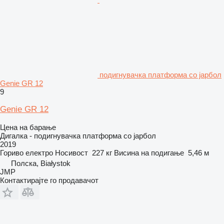
подигнувачка платформа со јарбол
Genie GR 12
9
Genie GR 12
Цена на барање
Дигалка - подигнувачка платформа со јарбол
2019
Гориво
електро
Носивост
227 кг
Висина на подигање
5,46 м
Полска, Białystok
JMP
Контактирајте го продавачот