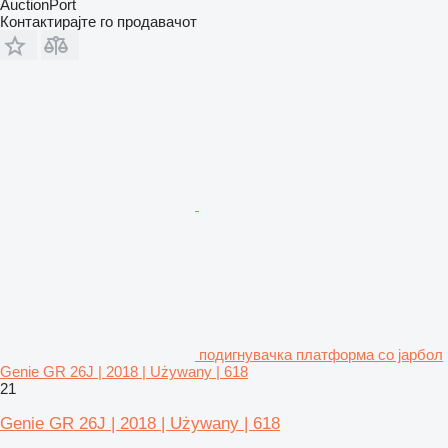
AuctionPort
Контактирајте го продавачот
подигнувачка платформа со јарбол
Genie GR 26J | 2018 | Używany | 618
21
Genie GR 26J | 2018 | Używany | 618