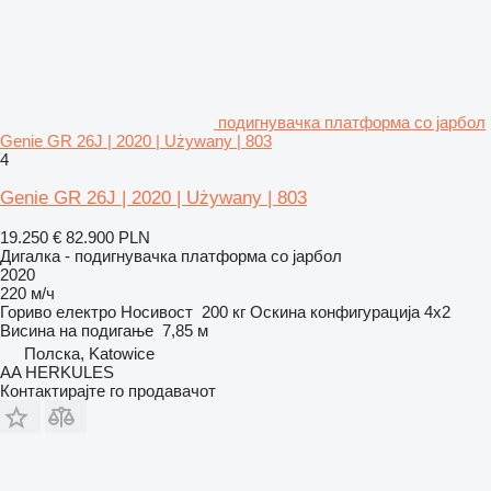
подигнувачка платформа со јарбол
Genie GR 26J | 2020 | Używany | 803
4
Genie GR 26J | 2020 | Używany | 803
19.250 €
82.900 PLN
Дигалка - подигнувачка платформа со јарбол
2020
220 м/ч
Гориво
електро
Носивост
200 кг
Оскина конфигурација
4x2
Висина на подигање
7,85 м
Полска, Katowice
AA HERKULES
Контактирајте го продавачот