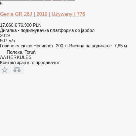
5
Genie GR 26J | 2019 | Używany | 776
17.860 €
76.900 PLN
Дигалка - подигнувачка платформа со јарбол
2019
507 м/ч
Гориво
електро
Носивост
200 кг
Висина на подигање
7,85 м
Полска, Toruń
AA HERKULES
Контактирајте го продавачот