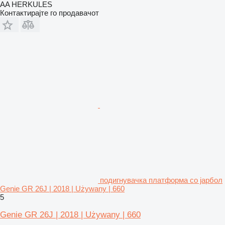
AA HERKULES
Контактирајте го продавачот
подигнувачка платформа со јарбол
Genie GR 26J | 2018 | Używany | 660
5
Genie GR 26J | 2018 | Używany | 660