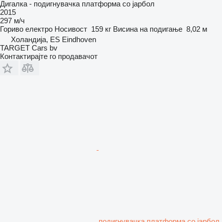
Дигалка - подигнувачка платформа со јарбол
2015
297 м/ч
Гориво
електро
Носивост
159 кг
Висина на подигање
8,02 м
Холандија, ES Eindhoven
TARGET Cars bv
Контактирајте го продавачот
подигнувачка платформа со јарбол