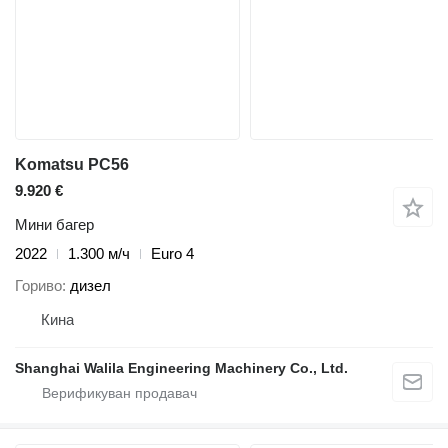
Komatsu PC56
9.920 €
Мини багер
2022
1.300 м/ч
Euro 4
Гориво
дизел
Кина
Shanghai Walila Engineering Machinery Co., Ltd.