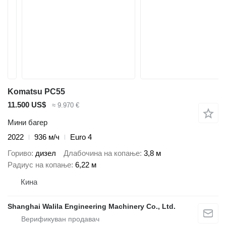
Komatsu PC55
11.500 US$
≈ 9.970 €
Мини багер
2022
936 м/ч
Euro 4
Гориво
дизел
Длабочина на копање
3,8 м
Радиус на копање
6,22 м
Кина
Shanghai Walila Engineering Machinery Co., Ltd.