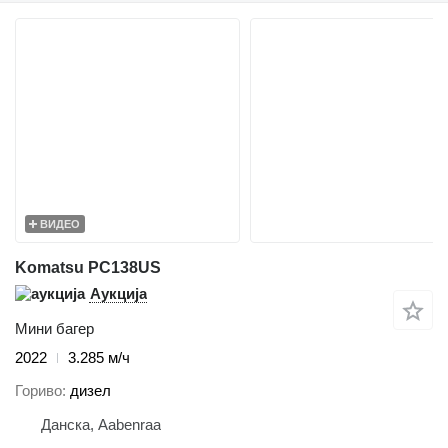
ВИДЕО
Komatsu PC138US
Аукција
Мини багер
2022
3.285 м/ч
Гориво
дизел
Данска, Aabenraa