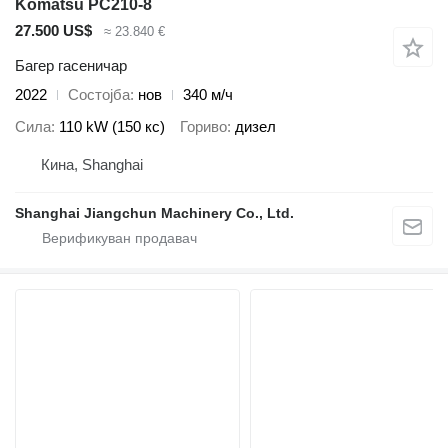
Komatsu PC210-8
27.500 US$
≈ 23.840 €
Багер гасеничар
2022
Состојба
нов
340 м/ч
Сила
110 kW (150 кс)
Гориво
дизел
Кина, Shanghai
Shanghai Jiangchun Machinery Co., Ltd.