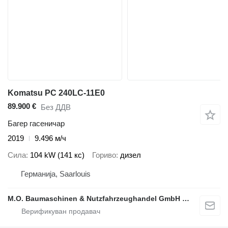
Komatsu PC 240LC-11E0
89.900 €
Без ДДВ
Багер гасеничар
2019
9.496 м/ч
Сила
104 kW (141 кс)
Гориво
дизел
Германија, Saarlouis
M.O. Baumaschinen & Nutzfahrzeughandel GmbH & CO.