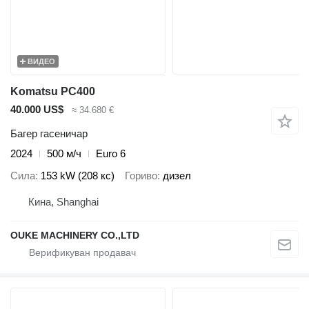
ВИДЕО
Komatsu PC400
40.000 US$
≈ 34.680 €
Багер гасеничар
2024
500 м/ч
Euro 6
Сила
153 kW (208 кс)
Гориво
дизел
Кина, Shanghai
OUKE MACHINERY CO.,LTD