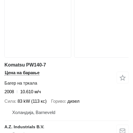
Komatsu PW140-7
Цена на барање
Багер на тркала
2008
10.610 м/ч
Сила
83 kW (113 кс)
Гориво
дизел
Холандија, Barneveld
A.Z. Industrials B.V.