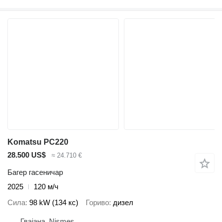
Komatsu PC220
28.500 US$
≈ 24.710 €
Багер гасеничар
2025
120 м/ч
Сила
98 kW (134 кс)
Гориво
дизел
Гвајана, Nismes