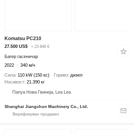
Komatsu PC210
27.500 US$
≈ 23.840 €
Багер гасеничар
2022
340 м/ч
Сила
110 kW (150 кс)
Гориво
дизел
Носивост
21.390 кг
Папуа Нова Гвинеја, Lea Lea
Shanghai Jiangchun Machinery Co., Ltd.