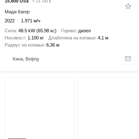
15.800 US$
≈ 13.700 €
Миди багер
2022
1.971 м/ч
Сила
48.5 kW (65.98 кс)
Гориво
дизел
Носивост
1.100 кг
Длабочина на копање
4,1 м
Радиус на копање
6,36 м
Кина, Beijing