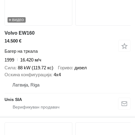
ВИДЕО
Volvo EW160
14.500 €
Багер на тркала
1999
16.420 м/ч
Сила
88 kW (119.72 кс)
Гориво
дизел
Оскина конфигурација
4x4
Латвија, Riga
Unis SIA