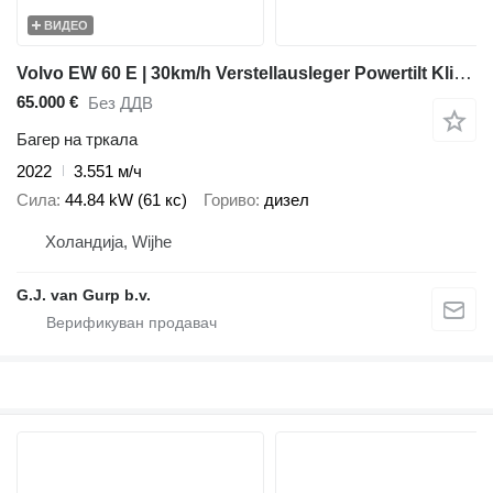
ВИДЕО
Volvo EW 60 E | 30km/h Verstellausleger Powertilt Klima
65.000 €
Без ДДВ
Багер на тркала
2022
3.551 м/ч
Сила
44.84 kW (61 кс)
Гориво
дизел
Холандија, Wijhe
G.J. van Gurp b.v.