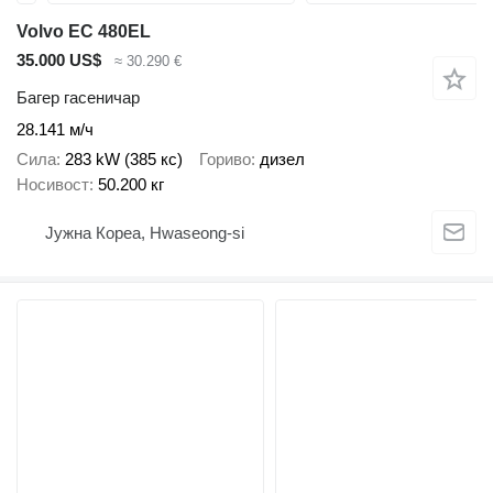
Volvo EC 480EL
35.000 US$
≈ 30.290 €
Багер гасеничар
28.141 м/ч
Сила
283 kW (385 кс)
Гориво
дизел
Носивост
50.200 кг
Јужна Кореа, Hwaseong-si