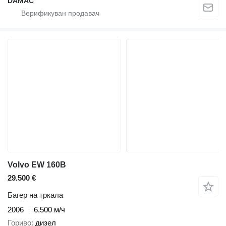
DAMAC
Volvo EW 160B
29.500 €
Багер на тркала
2006
6.500 м/ч
Гориво
дизел