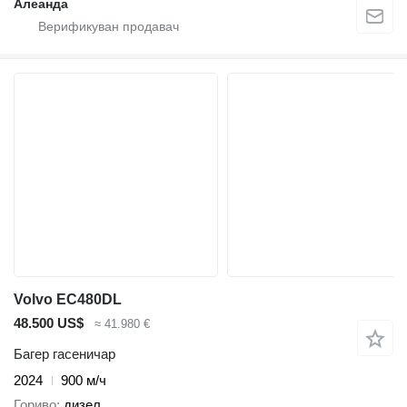
Алеанда
Volvo EC480DL
48.500 US$
≈ 41.980 €
Багер гасеничар
2024
900 м/ч
Гориво
дизел