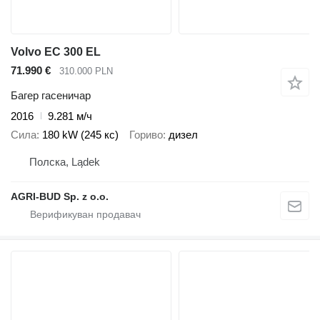
Volvo EC 300 EL
71.990 €
310.000 PLN
Багер гасеничар
2016
9.281 м/ч
Сила
180 kW (245 кс)
Гориво
дизел
Полска, Lądek
AGRI-BUD Sp. z o.o.