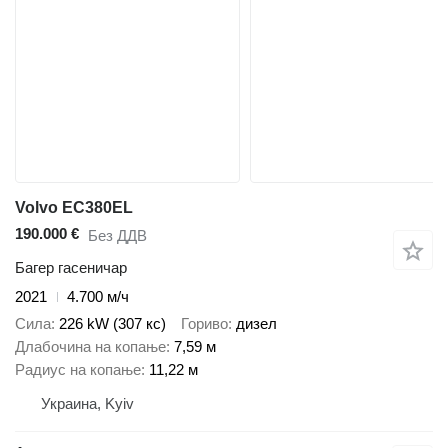
Volvo EC380EL
190.000 €
Без ДДВ
Багер гасеничар
2021
4.700 м/ч
Сила
226 kW (307 кс)
Гориво
дизел
Длабочина на копање
7,59 м
Радиус на копање
11,22 м
Украина, Kyiv