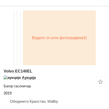
Volvo EC140EL
Аукција
Багер гасеничар
2019
Обединето Кралство, Maltby