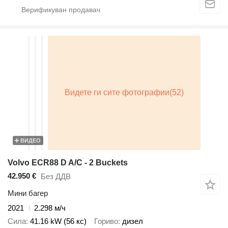
ВИДЕО
Volvo ECR88 D A/C - 2 Buckets
42.950 €
Без ДДВ
Мини багер
2021
2.298 м/ч
Сила
41.16 kW (56 кс)
Гориво
дизел