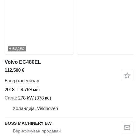
ВИДЕО
Volvo EC480EL
112.500 €
Багер гасеничар
2018
9.769 м/ч
Сила
278 kW (378 кс)
Холандија, Veldhoven
BOSS MACHINERY B.V.