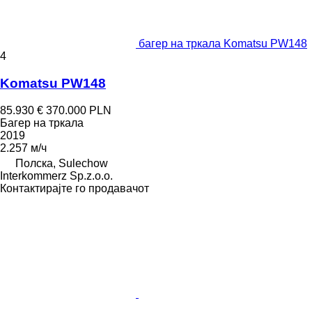
багер на тркала Komatsu PW148
4
Komatsu PW148
85.930 €
370.000 PLN
Багер на тркала
2019
2.257 м/ч
Полска, Sulechow
Interkommerz Sp.z.o.o.
Контактирајте го продавачот