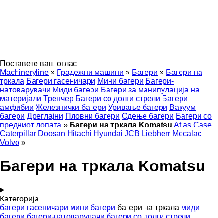
Поставете ваш оглас
Machineryline
»
Градежни машини
»
Багери
»
Багери на
тркала
Багери гасеничари
Мини багери
Багери-
натоварувачи
Миди багери
Багери за манипулација на
материјали
Тренчер
Багери со долги стрели
Багери
амфибии
Железнички багери
Уривање багери
Вакуум
багери
Дреглајни
Пловни багери
Одење багери
Багери со
предниот лопата
»
Багери на тркала Komatsu
Atlas
Case
Caterpillar
Doosan
Hitachi
Hyundai
JCB
Liebherr
Mecalac
Volvo
»
Багери на тркала Komatsu
Категорија
багери гасеничари
мини багери
багери на тркала
миди
багери
багери-натоварувачи
багери со долги стрели