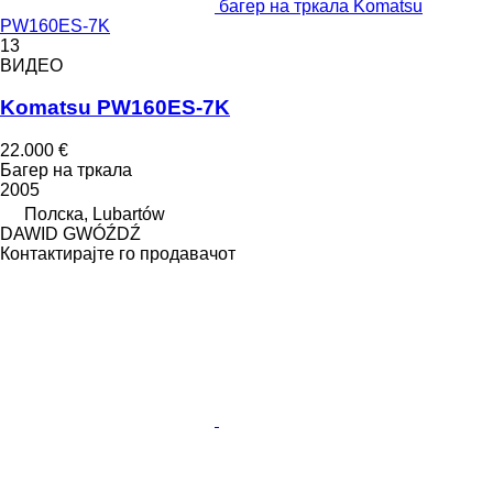
багер на тркала Komatsu
PW160ES-7K
13
ВИДЕО
Komatsu PW160ES-7K
22.000 €
Багер на тркала
2005
Полска, Lubartów
DAWID GWÓŹDŹ
Контактирајте го продавачот