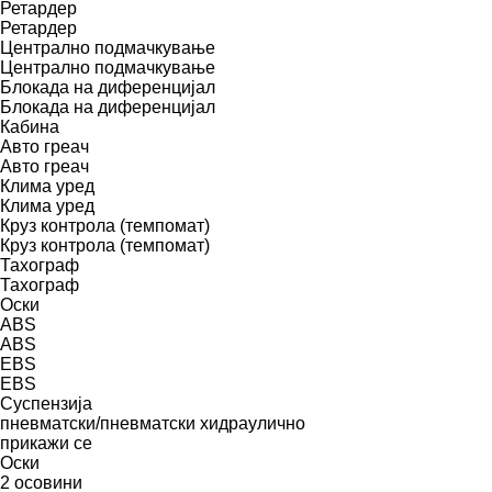
Ретардер
Ретардер
Централно подмачкување
Централно подмачкување
Блокада на диференцијал
Блокада на диференцијал
Кабина
Авто греач
Авто греач
Клима уред
Клима уред
Круз контрола (темпомат)
Круз контрола (темпомат)
Тахограф
Тахограф
Оски
ABS
ABS
EBS
EBS
Суспензија
пневматски/пневматски
хидраулично
прикажи се
Оски
2 осовини