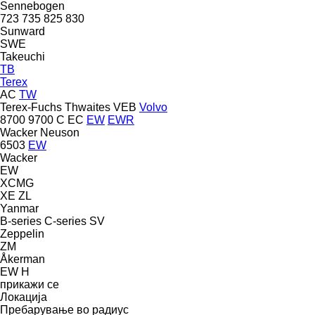
Sennebogen
723
735
825
830
Sunward
SWE
Takeuchi
TB
Terex
AC
TW
Terex-Fuchs
Thwaites
VEB
Volvo
8700
9700
C
EC
EW
EWR
Wacker Neuson
6503
EW
Wacker
EW
XCMG
XE
ZL
Yanmar
B-series
C-series
SV
Zeppelin
ZM
Åkerman
EW
H
прикажи се
Локација
Пребарување во радиус