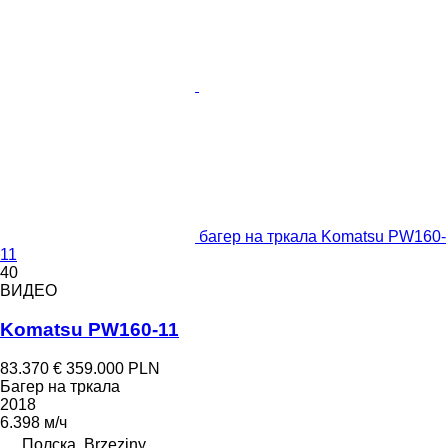
багер на тркала Komatsu PW160-
11
40
ВИДЕО
Komatsu PW160-11
83.370 €
359.000 PLN
Багер на тркала
2018
6.398 м/ч
Полска, Brzeziny