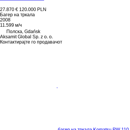
27.870 €
120.000 PLN
Багер на тркала
2008
11.599 м/ч
Полска, Gdańsk
Aksamit Global Sp. z o. o.
Контактирајте го продавачот
багер на тркала Komatsu PW 110