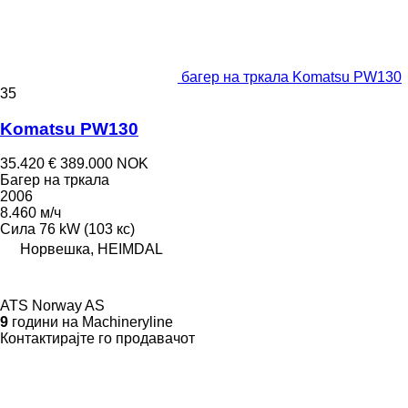
багер на тркала Komatsu PW130
35
Komatsu PW130
35.420 €
389.000 NOK
Багер на тркала
2006
8.460 м/ч
Сила
76 kW (103 кс)
Норвешка, HEIMDAL
ATS Norway AS
9
години на Machineryline
Контактирајте го продавачот