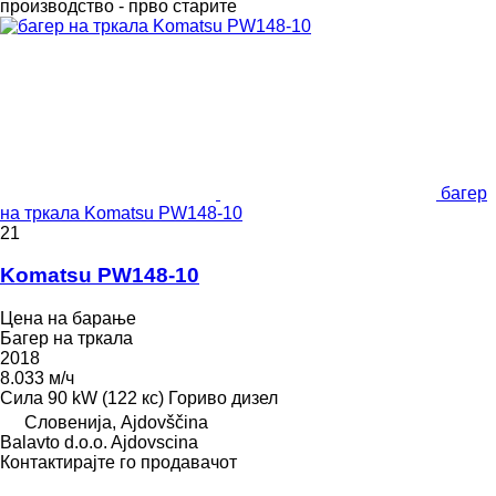
производство - прво старите
багер
на тркала Komatsu PW148-10
21
Komatsu PW148-10
Цена на барање
Багер на тркала
2018
8.033 м/ч
Сила
90 kW (122 кс)
Гориво
дизел
Словенија, Ajdovščina
Balavto d.o.o. Ajdovscina
Контактирајте го продавачот