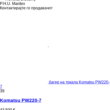
P.H.U. Mardex
Контактирајте го продавачот
багер на тркала Komatsu PW220-
7
39
Komatsu PW220-7
43.500 €