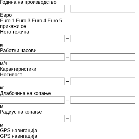
Година на производство
–
Евро
Euro 1
Euro 3
Euro 4
Euro 5
прикажи се
Нето тежина
–
кг
Работни часови
–
м/ч
Карактеристики
Носивост
–
кг
Длабочина на копање
–
м
Радиус на копање
–
м
GPS навигација
GPS навигација