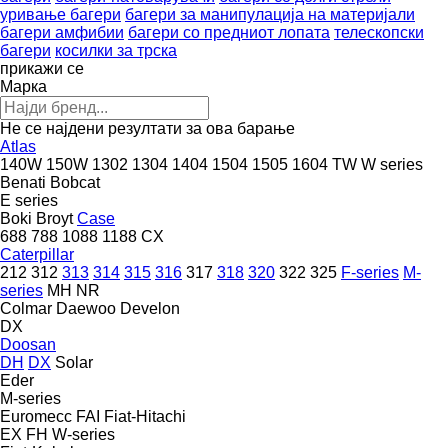
уривање багери
багери за манипулација на материјали
багери амфибии
багери со предниот лопата
телескопски
багери
косилки за трска
прикажи се
Марка
Не се најдени резултати за ова барање
Atlas
140W
150W
1302
1304
1404
1504
1505
1604
TW
W series
Benati
Bobcat
E series
Boki
Broyt
Case
688
788
1088
1188
CX
Caterpillar
212
312
313
314
315
316
317
318
320
322
325
F-series
M-
series
MH
NR
Colmar
Daewoo
Develon
DX
Doosan
DH
DX
Solar
Eder
M-series
Euromecc
FAI
Fiat-Hitachi
EX
FH
W-series