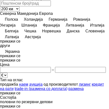
Северна Македонија
Европа
Полска
Холандија
Германија
Романија
Унгарија
Шпанија
Франција
Литванија
Италија
Белгија
Чешка
Норвешка
Данска
Словенија
Латвија
Австрија
прикажи се
други
Украина
прикажи се
прикажи се
Цена
–
Тип на оглас
продажба
наем
аукција
од производителот
лизинг
кредит
на рати
trade-in (размена со доплата)
размена
прикажи се
Состојба
половни
по резервни делови
прикажи се