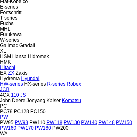
Fiat-Kobelco
E-series
Fortschritt
T series
Fuchs
MHL
Furukawa
W-series
Gallmac
Gradall
XL
HSM
Hansa
Hidromek
HMK
Hitachi
EX
ZX
Zaxis
Hydrema
Hyundai
HW-series
HX-series
R-series
Robex
JCB
4CX
110
JS
John Deere
Jonyang
Kaiser
Komatsu
PC
PC78
PC128
PC150
PW
PW95
PW98
PW110
PW118
PW130
PW140
PW148
PW150
PW160
PW170
PW180
PW200
WA