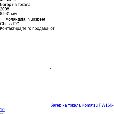
Багер на тркала
2008
8.931 м/ч
Холандија, Nunspeet
Chess ITC
Контактирајте го продавачот
багер на тркала Komatsu PW160-
10