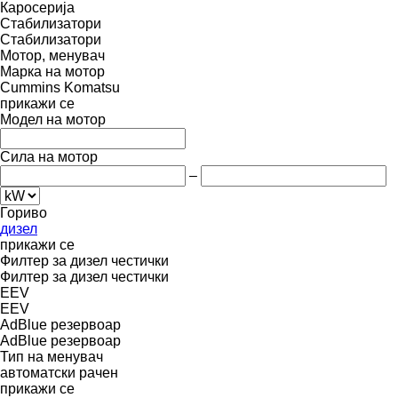
Каросерија
Стабилизатори
Стабилизатори
Мотор, менувач
Марка на мотор
Cummins
Komatsu
прикажи се
Модел на мотор
Сила на мотор
–
Гориво
дизел
прикажи се
Филтер за дизел честички
Филтер за дизел честички
EEV
EEV
AdBlue резервоар
AdBlue резервоар
Тип на менувач
автоматски
рачен
прикажи се