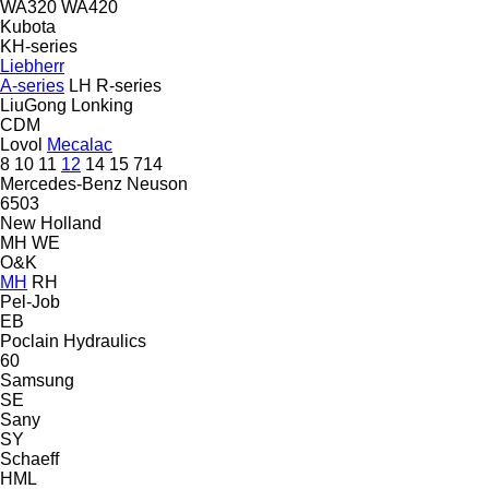
WA320
WA420
Kubota
KH-series
Liebherr
A-series
LH
R-series
LiuGong
Lonking
CDM
Lovol
Mecalac
8
10
11
12
14
15
714
Mercedes-Benz
Neuson
6503
New Holland
MH
WE
O&K
MH
RH
Pel-Job
EB
Poclain Hydraulics
60
Samsung
SE
Sany
SY
Schaeff
HML