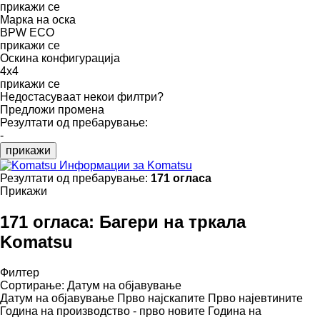
прикажи се
Марка на оска
BPW ECO
прикажи се
Оскина конфигурација
4x4
прикажи се
Недостасуваат некои филтри?
Предложи промена
Резултати од пребарување:
-
прикажи
Информации за Komatsu
Резултати од пребарување:
171 огласа
Прикажи
171 огласа:
Багери на тркала
Komatsu
Филтер
Сортирање
:
Датум на објавување
Датум на објавување
Прво најскапите
Прво најевтините
Година на производство - прво новите
Година на