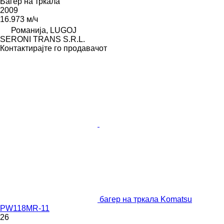
Багер на тркала
2009
16.973 м/ч
Романија, LUGOJ
SERONI TRANS S.R.L.
Контактирајте го продавачот
багер на тркала Komatsu
PW118MR-11
26