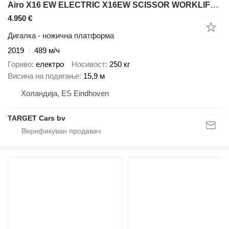
Airo X16 EW ELECTRIC X16EW SCISSOR WORKLIFT 1590CM 2019 SF228276 489H
4.950 €
Дигалка - ножична платформа
2019
489 м/ч
Гориво
електро
Носивост
250 кг
Висина на подигање
15,9 м
Холандија, ES Eindhoven
TARGET Cars bv