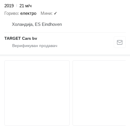
2019
21 м/ч
Гориво
електро
Мини
✓
Холандија, ES Eindhoven
TARGET Cars bv