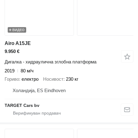
ВИДЕО
Airo A15JE
9.950 €
Дигалка - хидраулична зглобна платформа
2019
80 м/ч
Гориво
електро
Носивост
230 кг
Холандија, ES Eindhoven
TARGET Cars bv