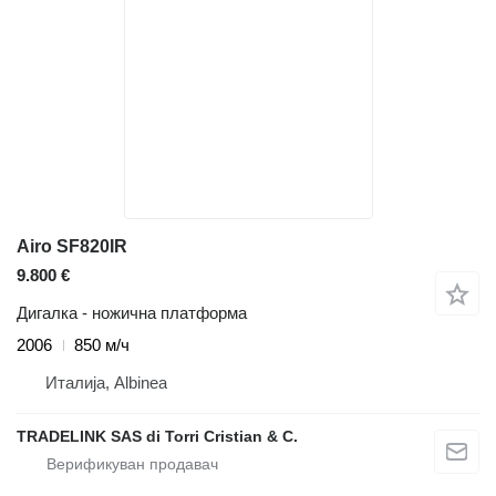
Airo SF820IR
9.800 €
Дигалка - ножична платформа
2006
850 м/ч
Италија, Albinea
TRADELINK SAS di Torri Cristian & C.