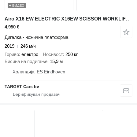
ВИДЕО
Airo X16 EW ELECTRIC X16EW SCISSOR WORKLIFT 1590CM 2019 SF228441 246H
4.950 €
Дигалка - ножична платформа
2019
246 м/ч
Гориво
електро
Носивост
250 кг
Висина на подигање
15,9 м
Холандија, ES Eindhoven
TARGET Cars bv