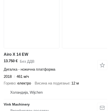
Airo X 14 EW
13.750 €
Без ДДВ
Дигалка - ножична платформа
2018
461 м/ч
Гориво
електро
Висина на подигање
12 м
Холандија, Wijchen
Vink Machinery