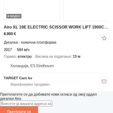
ВИДЕО
Airo XL 19E ELECTRIC SCISSOR WORK LIFT 1900CM 2017 584HRS
6.800 €
Дигалка - ножична платформа
2017
584 м/ч
Гориво
електро
Висина на подигање
19 м
Холандија, ES Eindhoven
TARGET Cars bv
Претплатете се да добивате нови огласи од овој оддел
дигалки
Airo
Претплати се