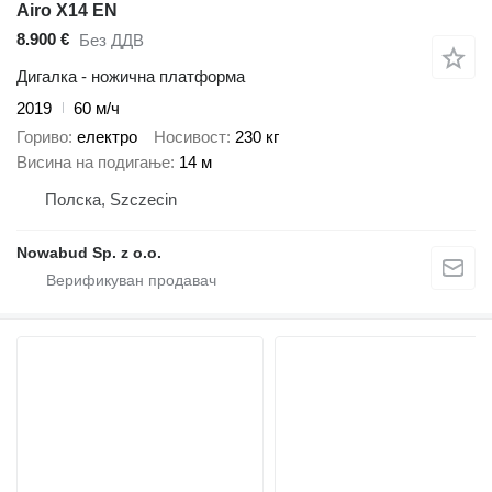
Airo X14 EN
8.900 €
Без ДДВ
Дигалка - ножична платформа
2019
60 м/ч
Гориво
електро
Носивост
230 кг
Висина на подигање
14 м
Полска, Szczecin
Nowabud Sp. z o.o.