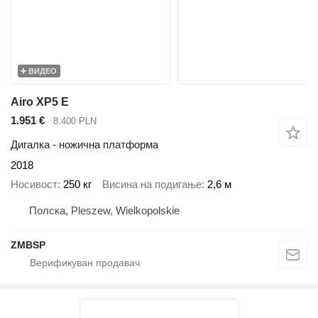
ВИДЕО
Airo XP5 E
1.951 €
8.400 PLN
Дигалка - ножична платформа
2018
Носивост
250 кг
Висина на подигање
2,6 м
Полска, Pleszew, Wielkopolskie
ZMBSP