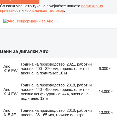
Со кликнувањето тука, ја прифаќате нашата
политика на
приватност
и
корисничкиот договор
.
Информации за Airo
Цени за дигалки Airo
Година на производство: 2021, работни
Airo
часови: 200 - 320 м/ч, гориво: електро,
6.000 €
X16 EW
висина на подигање: 16 м
Година на производство: 2018, работни
Airo
часови: 440 - 450 м/ч, гориво: електро,
14.000 €
X14 EW
оскина конфигурација: 4x4, висина на
подигање: 12 м
Airo
Година на производство: 2019, работни
10.000 €
A15 JE
часови: 36 - 65 м/ч, гориво: електро