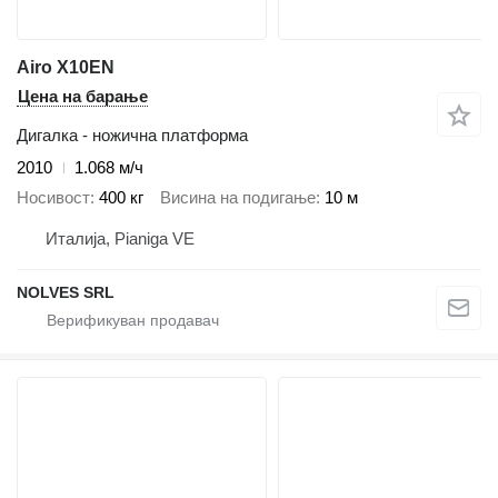
Airo X10EN
Цена на барање
Дигалка - ножична платформа
2010
1.068 м/ч
Носивост
400 кг
Висина на подигање
10 м
Италија, Pianiga VE
NOLVES SRL