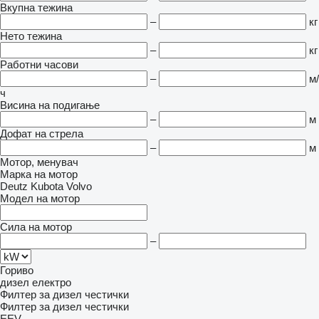
Вкупна тежина
–
кг
Нето тежина
–
кг
Работни часови
–
м/
ч
Висина на подигање
–
м
Дофат на стрела
–
м
Мотор, менувач
Марка на мотор
Deutz
Kubota
Volvo
Модел на мотор
Сила на мотор
–
Гориво
дизел
електро
Филтер за дизел честички
Филтер за дизел честички
EEV