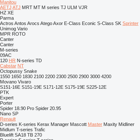
Manitou
AETJ
ATJ
MRT
MT
M series
TJ
ULM
VJR
HZ
XE
Parma
Actros
Antos
Arocs
Atego
Axor
E-Class
Econic
S-Class
SK
Sprinter
Unimog
Vario
MPR
ROTO
Canter
Canter
M-series
09AC
120
HR
N-series
TD
Cabstar
NT
Octopussy
Snake
1550
1650
1830
2100
2200
2300
2500
2900
3000
4200
Movano
Vivaro
S151-16E
S151-19E
S171-12E
S175-19E
S225-12E
PTK
Expert
Porter
Spider 18.90 Pro
Spider 20.95
Nano SP
Renault
D-series
K-series
Kerax
Manager
Mascott
Master
Maxity
Midliner
Midlum
T-series
Trafic
Bluelift SA18
TB 270