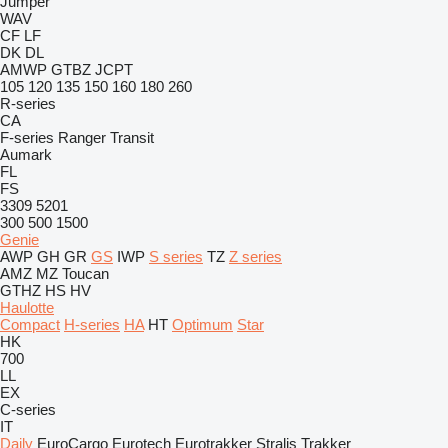
Jumper
WAV
CF
LF
DK
DL
AMWP
GTBZ
JCPT
105
120
135
150
160
180
260
R-series
CA
F-series
Ranger
Transit
Aumark
FL
FS
3309
5201
300
500
1500
Genie
AWP
GH
GR
GS
IWP
S series
TZ
Z series
AMZ
MZ
Toucan
GTHZ
HS
HV
Haulotte
Compact
H-series
HA
HT
Optimum
Star
HK
700
LL
EX
C-series
IT
Daily
EuroCargo
Eurotech
Eurotrakker
Stralis
Trakker