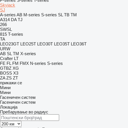
P-series
S-series
T-series
Skyjack
SJ
A-series
AB
M-series
S-series
SL
TB
TM
A314
DA
TJ
266
SWSL
815
T-series
TA
LEO23GT
LEO25T
LEO30T
LEO35T
LEO36T
URW
AB
SL
TM
X-series
Crafter
LT
FE
FL
FM
FMX
N-series
S-series
GTBZ
XG
BOSS X3
ZA
ZS
ZT
прикажи се
Мини
Мини
Гасеничен систем
Гасеничен систем
Локација
Пребарување во радиус