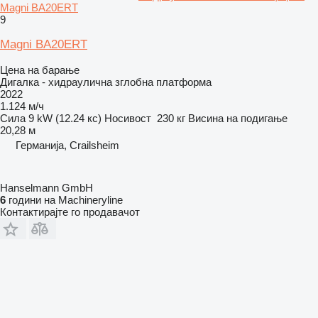
Magni BA20ERT
9
Magni BA20ERT
Цена на барање
Дигалка - хидраулична зглобна платформа
2022
1.124 м/ч
Сила
9 kW (12.24 кс)
Носивост
230 кг
Висина на подигање
20,28 м
Германија, Crailsheim
Hanselmann GmbH
6
години на Machineryline
Контактирајте го продавачот