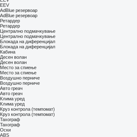
EEV
AdBlue резервоар
AdBlue резервоар
Ретардер
Ретардер
Централно подмачкување
Централно подмачкување
Блокада на диференцијал
Блокада на диференцијал
Кабина
Десен волан
Десен волан
Место за спиење
Место за спиење
Воздушно перниче
Воздушно перниче
Авто греач
Авто греач
Клима уред
Клима уред
Круз контрола (темпомат)
Круз контрола (темпомат)
Тахограф
Тахограф
Оски
ABS