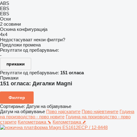
ABS
EBS
EBS
Оски
2 осовини
Оскина конфигурација
4x4
Недостасуваат некои филтри?
Предложи промена
Резултати од пребарување:
-
прикажи
Резултати од пребарување:
151 огласа
Прикажи
151 огласа:
Дигалки Magni
Филтер
Сортирање
:
Датум на објавување
Датум на објавување
Прво најскапите
Прво најевтините
Година
на производство - прво новите
Година на производство - прво
старите
Километража ⬊
Километража ⬈