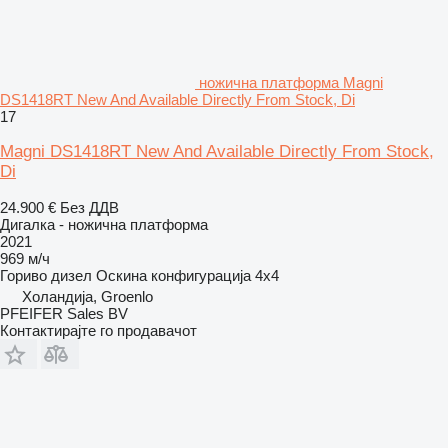
ножична платформа Magni
DS1418RT New And Available Directly From Stock, Di
17
Magni DS1418RT New And Available Directly From Stock,
Di
24.900 €
Без ДДВ
Дигалка - ножична платформа
2021
969 м/ч
Гориво
дизел
Оскина конфигурација
4x4
Холандија, Groenlo
PFEIFER Sales BV
Контактирајте го продавачот