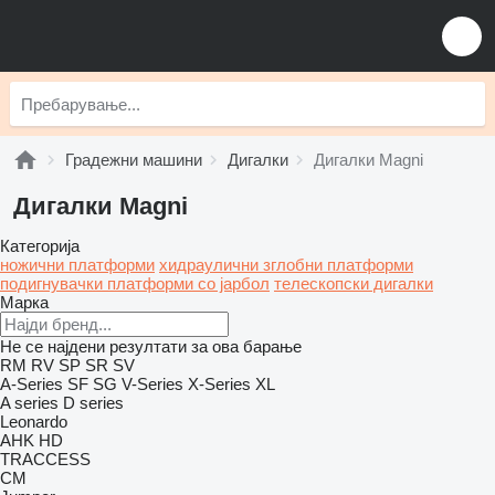
Градежни машини
Дигалки
Дигалки Magni
Дигалки Magni
Категорија
ножични платформи
хидраулични зглобни платформи
подигнувачки платформи со јарбол
телескопски дигалки
Марка
Не се најдени резултати за ова барање
RM
RV
SP
SR
SV
A-Series
SF
SG
V-Series
X-Series
XL
A series
D series
Leonardo
AHK
HD
TRACCESS
CM