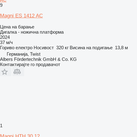
9
Magni ES 1412 AC
Цена на барање
Дигалка - ножична платформа
2024
37 м/ч
Гориво
електро
Носивост
320 кг
Висина на подигање
13,8 м
Германија, Twist
Albers Fördertechnik GmbH & Co. KG
Контактирајте го продавачот
1
Magni HTH 30.12