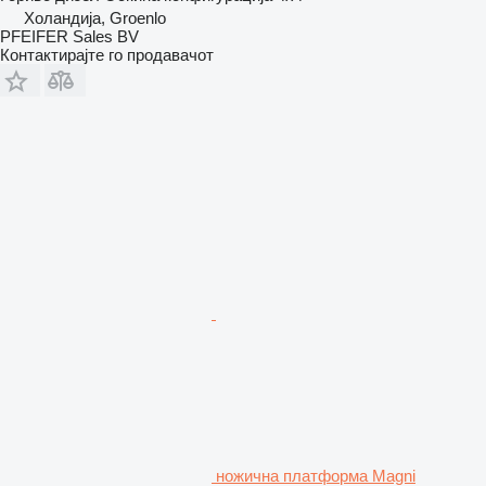
Холандија, Groenlo
PFEIFER Sales BV
Контактирајте го продавачот
ножична платформа Magni