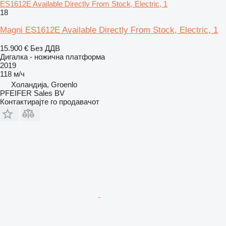
ES1612E Available Directly From Stock, Electric, 1
18
Magni ES1612E Available Directly From Stock, Electric, 1
15.900 €
Без ДДВ
Дигалка - ножична платформа
2019
118 м/ч
Холандија, Groenlo
PFEIFER Sales BV
Контактирајте го продавачот