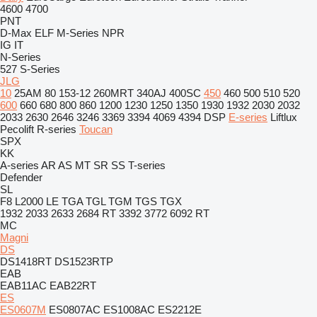
4600
4700
PNT
D-Max
ELF
M-Series
NPR
IG
IT
N-Series
527
S-Series
JLG
10
25AM
80
153-12
260MRT
340AJ
400SC
450
460
500
510
520
600
660
680
800
860
1200
1230
1250
1350
1930
1932
2030
2032
2033
2630
2646
3246
3369
3394
4069
4394
DSP
E-series
Liftlux
Pecolift
R-series
Toucan
SPX
KK
A-series
AR
AS
MT
SR
SS
T-series
Defender
SL
F8
L2000
LE
TGA
TGL
TGM
TGS
TGX
1932
2033
2633
2684 RT
3392
3772
6092 RT
MC
Magni
DS
DS1418RT
DS1523RTP
EAB
EAB11AC
EAB22RT
ES
ES0607M
ES0807AC
ES1008AC
ES2212E