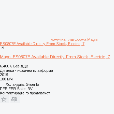
ножична платформа Magni
ES0807E Available Directly From Stock, Electric, 7
19
Magni ES0807E Available Directly From Stock, Electric, 7
6.400 €
Без ДДВ
Дигалка - ножична платформа
2019
188 м/ч
Холандија, Groenlo
PFEIFER Sales BV
Контактирајте го продавачот