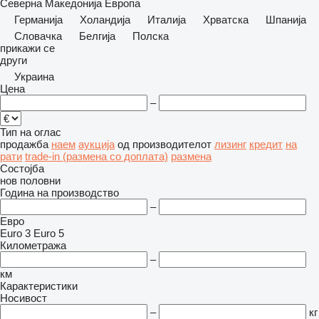
Северна Македонија
Европа
Германија
Холандија
Италија
Хрватска
Шпанија
Словачка
Белгија
Полска
прикажи се
други
Украина
Цена
–
Тип на оглас
продажба
наем
аукција
од производителот
лизинг
кредит
на
рати
trade-in (размена со доплата)
размена
Состојба
нов
половни
Година на производство
–
Евро
Euro 3
Euro 5
Километража
–
км
Карактеристики
Носивост
–
кг