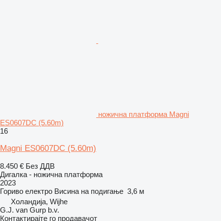
ножична платформа Magni
ES0607DC (5.60m)
16
Magni ES0607DC (5.60m)
8.450 €
Без ДДВ
Дигалка - ножична платформа
2023
Гориво
електро
Висина на подигање
3,6 м
Холандија, Wijhe
G.J. van Gurp b.v.
Контактирајте го продавачот