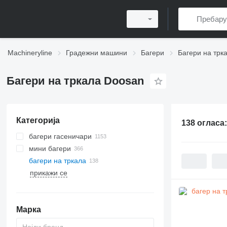
Machineryline
Градежни машини
Багери
Багери на трк
Багери на тркала Doosan
Категорија
138 огласа
багери гасеничари
мини багери
багери на тркала
прикажи се
Марка