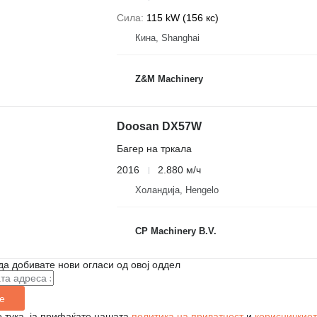
Сила
115 kW (156 кс)
Кина, Shanghai
Z&M Machinery
Doosan DX57W
Багер на тркала
2016
2.880 м/ч
Холандија, Hengelo
CP Machinery B.V.
да добивате нови огласи од овој оддел
е
 тука, ја прифаќате нашата
политика на приватност
и
корисничкиот