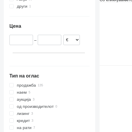
други
Холандија
Кина
Германија
Узбекистан
Украина
Литванија
Обединети Арапски Емирати
Цена
Франција
Чешка
–
Италија
Унгарија
прикажи се
Тип на оглас
продажба
наем
аукција
од производителот
лизинг
кредит
на рати