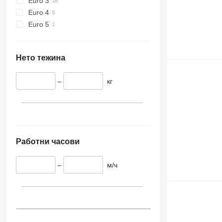
Euro 3
Euro 4
Euro 5
Нето тежина
–
кг
Работни часови
–
м/ч