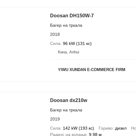
Doosan DH150W-7
Багер на тркала
2018
Сила
96 kW (131 кс)
Кина, Anhui
YIWU XUNDAN E-COMMERCE FIRM
Doosan dx210w
Багер на тркала
2019
Сила
142 kW (193 кс)
Гориво
дизел
Но
Радиус на копање
9,98 м