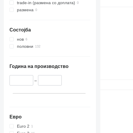
trade-in (размена со доплата)
размена
Состојба
нов
половни
Година на производство
–
Евро
Euro 2