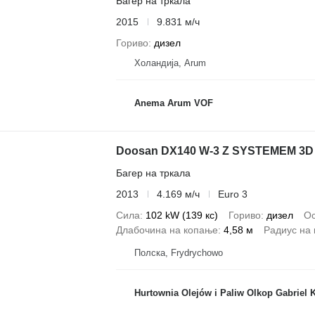
Багер на тркала
2015
9.831 м/ч
Гориво
дизел
Холандија, Arum
Anema Arum VOF
Doosan DX140 W-3 Z SYSTEMEM 3D
Багер на тркала
2013
4.169 м/ч
Euro 3
Сила
102 kW (139 кс)
Гориво
дизел
Ос
Длабочина на копање
4,58 м
Радиус на
Полска, Frydrychowo
Hurtownia Olejów i Paliw Olkop Gabriel 