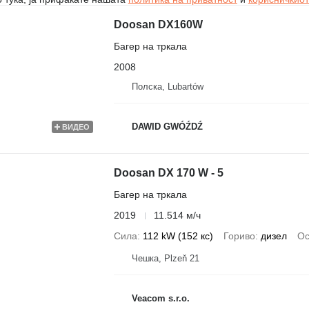
Doosan DX160W
Багер на тркала
2008
Полска, Lubartów
DAWID GWÓŹDŹ
ВИДЕО
Doosan DX 170 W - 5
Багер на тркала
2019
11.514 м/ч
Сила
112 kW (152 кс)
Гориво
дизел
Ос
Чешка, Plzeň 21
Veacom s.r.o.