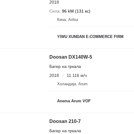
2018
Сила
96 kW (131 кс)
Кина, Anhui
YIWU XUNDAN E-COMMERCE FIRM
Doosan DX140W-5
Багер на тркала
2018
11.116 м/ч
Холандија, Arum
Anema Arum VOF
Doosan 210-7
Багер на тркала