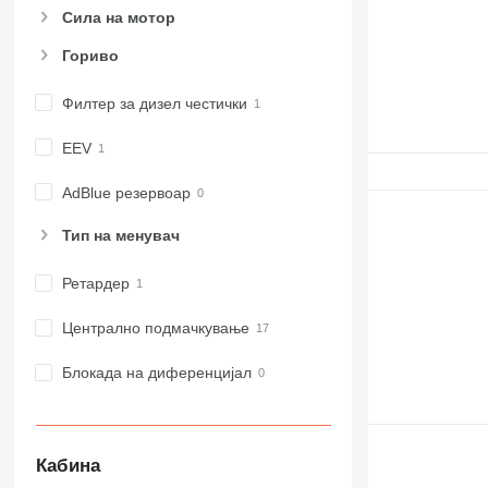
Сила на мотор
Гориво
Филтер за дизел честички
EEV
AdBlue резервоар
Тип на менувач
Ретардер
Централно подмачкување
Блокада на диференцијал
Кабина