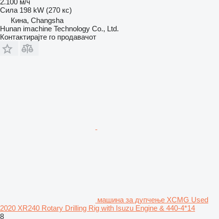
2.100 м/ч
Сила
198 kW (270 кс)
Кина, Changsha
Hunan imachine Technology Co., Ltd.
Контактирајте го продавачот
машина за дупчење XCMG Used
2020 XR240 Rotary Drilling Rig with Isuzu Engine & 440-4*14
8