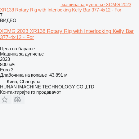
машина за дупчење XCMG 2023
XR138 Rotary Rig with Interlocking Kelly Bar 377-4x12 - For
7
ВИДЕО
XCMG 2023 XR138 Rotary Rig with Interlocking Kelly Bar
377-4x12 - For
Цена на барање
Машина за дупчење
2023
800 м/ч
Euro 3
Длабочина на копање
43,891 м
Кина, Changsha
HUNAN IMACHINE TECHNOLOGY CO.,LTD
Контактирајте го продавачот