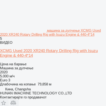
машина за дупчење XCMG Used
2020 XR240 Rotary Drilling Rig with Isuzu Engine & 440-4*14
5
ВИДЕО
XCMG Used 2020 XR240 Rotary Drilling Rig with Isuzu
Engine & 440-4*14
Цена на барање
Машина за дупчење
2020
5.000 м/ч
Euro 3
Длабочина на копање
79,858 м
Кина, Changsha
HUNAN IMACHINE TECHNOLOGY CO.,LTD
Контактирајте го продавачот