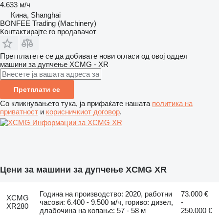
4.633 м/ч
Кина, Shanghai
BONFEE Trading (Machinery)
Контактирајте го продавачот
Претплатете се да добивате нови огласи од овој оддел
машини за дупчење
XCMG - XR
Претплати се
Со кликнувањето тука, ја прифаќате нашата
политика на
приватност
и
корисничкиот договор
.
Информации за XCMG XR
Цени за машини за дупчење XCMG XR
Година на производство: 2020, работни
73.000 €
XCMG
часови: 6.400 - 9.500 м/ч, гориво: дизел,
-
XR280
длабочина на копање: 57 - 58 м
250.000 €