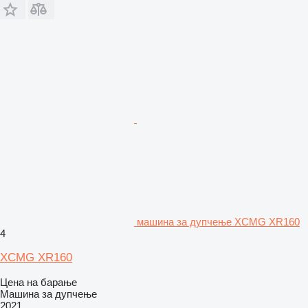
машина за дупчење XCMG XR160
4
XCMG XR160
Цена на барање
Машина за дупчење
2021