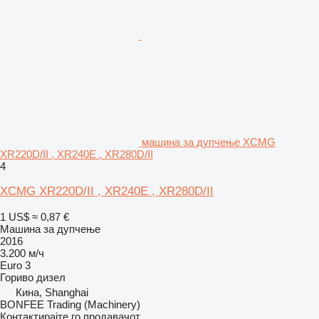
машина за дупчење XCMG
XR220D/II , XR240E , XR280D/II
4
XCMG XR220D/II , XR240E , XR280D/II
1 US$
≈ 0,87 €
Машина за дупчење
2016
3.200 м/ч
Euro 3
Гориво
дизел
Кина, Shanghai
BONFEE Trading (Machinery)
Контактирајте го продавачот