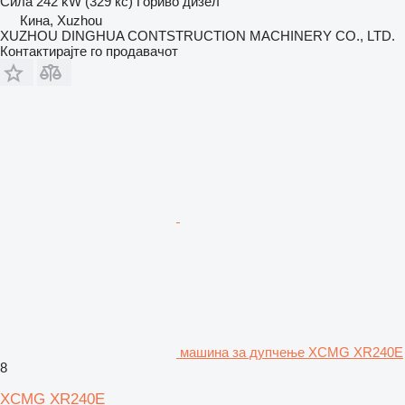
Сила
242 kW (329 кс)
Гориво
дизел
Кина, Xuzhou
XUZHOU DINGHUA CONTSTRUCTION MACHINERY CO., LTD.
Контактирајте го продавачот
машина за дупчење XCMG XR240E
8
XCMG XR240E