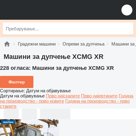
Градежни машини
Опреми за дупчења
Машини за
Машини за дупчење XCMG XR
228 огласа:
Машини за дупчење XCMG XR
Филтер
Сортирање
:
Датум на објавување
Датум на објавување
Прво најскапите
Прво најевтините
Година
на производство - прво новите
Година на производство - прво
старите