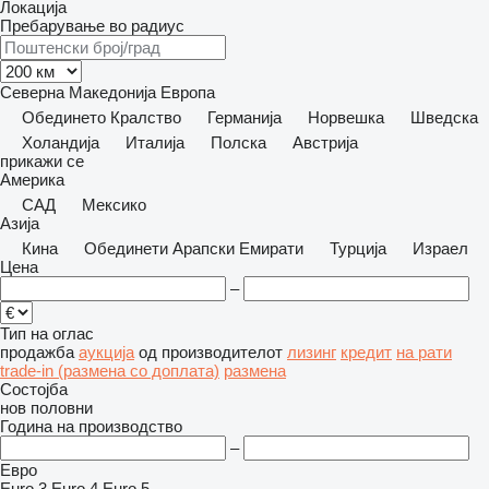
Локација
Пребарување во радиус
Северна Македонија
Европа
Обединето Кралство
Германија
Норвешка
Шведска
Холандија
Италија
Полска
Австрија
прикажи се
Америка
САД
Мексико
Азија
Кина
Обединети Арапски Емирати
Турција
Израел
Цена
–
Тип на оглас
продажба
аукција
од производителот
лизинг
кредит
на рати
trade-in (размена со доплата)
размена
Состојба
нов
половни
Година на производство
–
Евро
Euro 3
Euro 4
Euro 5