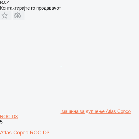
B&Z
Контактирајте го продавачот
машина за дупчење Atlas Copco
ROC D3
5
Atlas Copco ROC D3