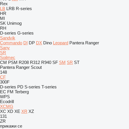
Rex
LB
LRB
R-series
HR
MI
SK
Unimog
RH
D-series
G-series
Sandvik
Commando
DI
DP
DX
Dino
Leopard
Pantera
Ranger
Sany
SR
Soilmec
CM
PSM
R208
R312
R940
SF
SM
SR
ST
Pantera
Ranger
Scout
148
CF
300F
D-series
PD
S-series
T-series
EC
FM
Terberg
WPS
Ecodrill
XCMG
XC
XD
XE
XR
XZ
131
ZR
прикажи се