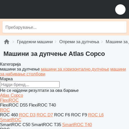
Градежни машини
Опреми за дупчења
Машини за
Машини за дупчење Atlas Copco
Категорија
машини за дупчење
машини за хоризонтално дупчење
машини
за набивање столбови
Марка
Не се најдени резултати за ова барање
Atlas Copco
FlexiROC
FlexiROC D55
FlexiROC T40
ROC
ROC 460
ROC D3
ROC D7
ROC F6
ROC F9
ROC L6
SmartROC
SmartROC C50
SmartROC T35
SmartROC T40