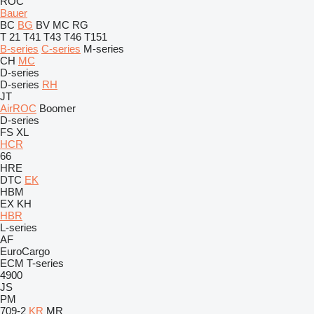
ROC
Bauer
BC
BG
BV
MC
RG
T 21
T41
T43
T46
T151
B-series
C-series
M-series
CH
MC
D-series
D-series
RH
JT
AirROC
Boomer
D-series
FS
XL
HCR
66
HRE
DTC
EK
HBM
EX
KH
HBR
L-series
AF
EuroCargo
ECM
T-series
4900
JS
PM
709-2
KR
MR