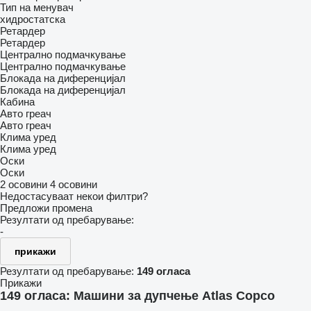
Тип на менувач
хидростатска
Ретардер
Ретардер
Централно подмачкување
Централно подмачкување
Блокада на диференцијал
Блокада на диференцијал
Кабина
Авто греач
Авто греач
Клима уред
Клима уред
Оски
Оски
2 осовини
4 осовини
Недостасуваат некои филтри?
Предложи промена
Резултати од пребарување:
-
прикажи
Резултати од пребарување:
149 огласа
Прикажи
149 огласа:
Машини за дупчење Atlas Copco