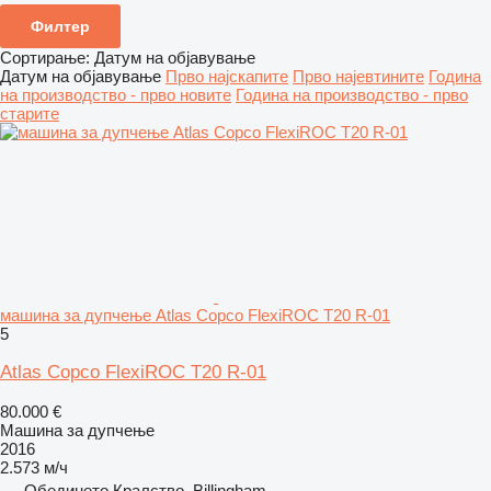
Филтер
Сортирање
:
Датум на објавување
Датум на објавување
Прво најскапите
Прво најевтините
Година
на производство - прво новите
Година на производство - прво
старите
машина за дупчење Atlas Copco FlexiROC T20 R-01
5
Atlas Copco FlexiROC T20 R-01
80.000 €
Машина за дупчење
2016
2.573 м/ч
Обединето Кралство, Billingham