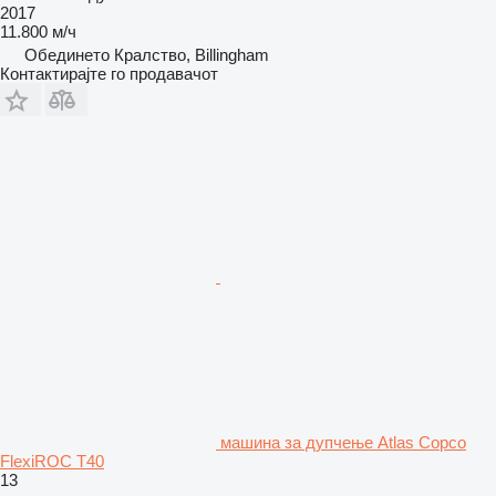
2017
11.800 м/ч
Обединето Кралство, Billingham
Контактирајте го продавачот
машина за дупчење Atlas Copco
FlexiROC T40
13