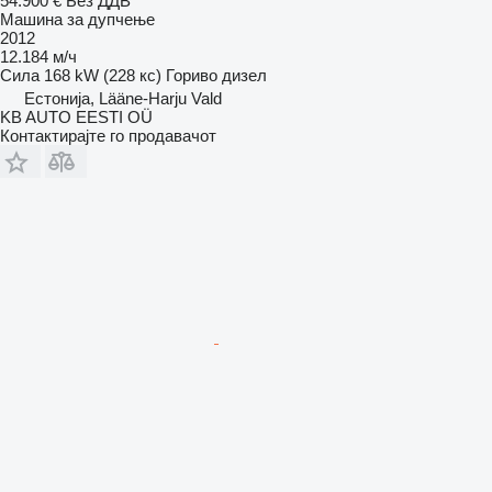
54.900 €
Без ДДВ
Машина за дупчење
2012
12.184 м/ч
Сила
168 kW (228 кс)
Гориво
дизел
Естонија, Lääne-Harju Vald
KB AUTO EESTI OÜ
Контактирајте го продавачот