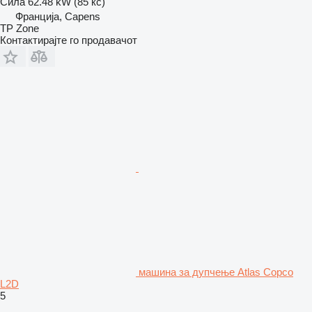
Сила
62.48 kW (85 кс)
Франција, Capens
TP Zone
Контактирајте го продавачот
машина за дупчење Atlas Copco
L2D
5