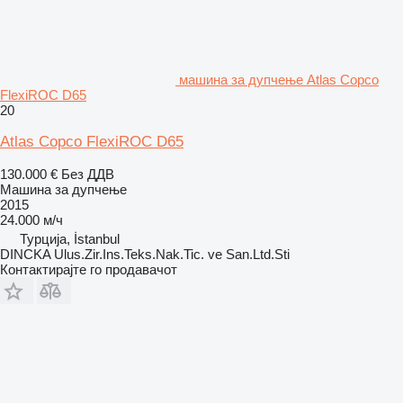
машина за дупчење Atlas Copco
FlexiROC D65
20
Atlas Copco FlexiROC D65
130.000 €
Без ДДВ
Машина за дупчење
2015
24.000 м/ч
Турција, İstanbul
DINCKA Ulus.Zir.Ins.Teks.Nak.Tic. ve San.Ltd.Sti
Контактирајте го продавачот