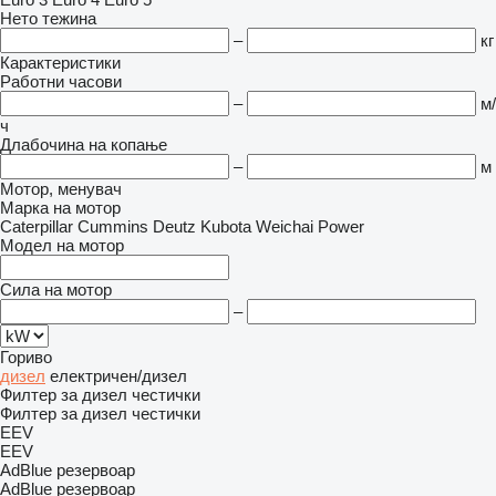
Нето тежина
–
кг
Карактеристики
Работни часови
–
м/
ч
Длабочина на копање
–
м
Мотор, менувач
Марка на мотор
Caterpillar
Cummins
Deutz
Kubota
Weichai Power
Модел на мотор
Сила на мотор
–
Гориво
дизел
електричен/дизел
Филтер за дизел честички
Филтер за дизел честички
EEV
EEV
AdBlue резервоар
AdBlue резервоар