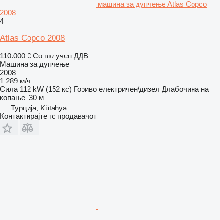
машина за дупчење Atlas Copco
2008
4
Atlas Copco 2008
110.000 €
Со вклучен ДДВ
Машина за дупчење
2008
1.289 м/ч
Сила
112 kW (152 кс)
Гориво
електричен/дизел
Длабочина на
копање
30 м
Турција, Kütahya
Контактирајте го продавачот