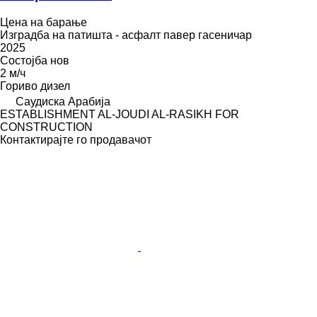
Цена на барање
Изградба на патишта - асфалт павер гасеничар
2025
Состојба
нов
2 м/ч
Гориво
дизел
Саудиска Арабија
ESTABLISHMENT AL-JOUDI AL-RASIKH FOR
CONSTRUCTION
Контактирајте го продавачот