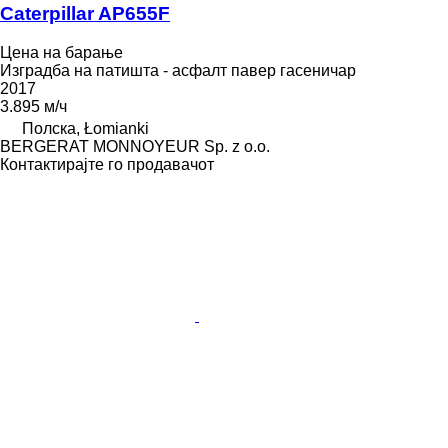
Caterpillar AP655F
Цена на барање
Изградба на патишта - асфалт павер гасеничар
2017
3.895 м/ч
Полска, Łomianki
BERGERAT MONNOYEUR Sp. z o.o.
Контактирајте го продавачот