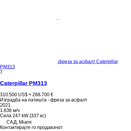
фреза за асфалт Caterpillar
PM313
7
Caterpillar PM313
310.500 US$
≈ 268.700 €
Изградба на патишта - фреза за асфалт
2021
1.636 м/ч
Сила
247 kW (337 кс)
САД, Miami
Контактирајте го продавачот