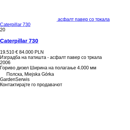
асфалт павер со тркала
Caterpillar 730
20
Caterpillar 730
19.510 €
84.000 PLN
Изградба на патишта - асфалт павер со тркала
2006
Гориво
дизел
Ширина на полагање
4.000 мм
Полска, Miejska Górka
GardenSerwis
Контактирајте го продавачот