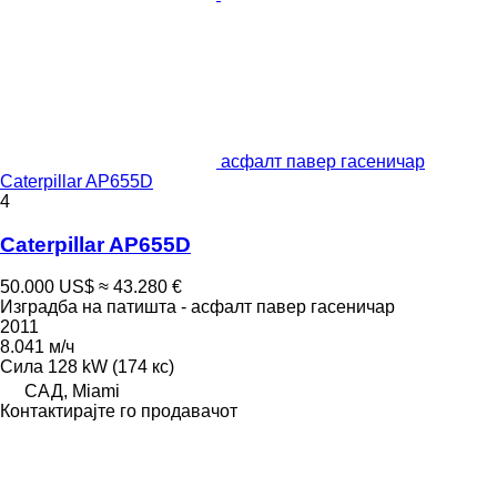
асфалт павер гасеничар
Caterpillar AP655D
4
Caterpillar AP655D
50.000 US$
≈ 43.280 €
Изградба на патишта - асфалт павер гасеничар
2011
8.041 м/ч
Сила
128 kW (174 кс)
САД, Miami
Контактирајте го продавачот