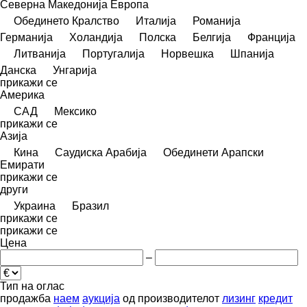
Северна Македонија
Европа
Обединето Кралство
Италија
Романија
Германија
Холандија
Полска
Белгија
Франција
Литванија
Португалија
Норвешка
Шпанија
Данска
Унгарија
прикажи се
Америка
САД
Мексико
прикажи се
Азија
Кина
Саудиска Арабија
Обединети Арапски
Емирати
прикажи се
други
Украина
Бразил
прикажи се
прикажи се
Цена
–
Тип на оглас
продажба
наем
аукција
од производителот
лизинг
кредит