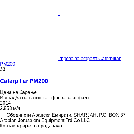
фреза за асфалт Caterpillar
PM200
33
Caterpillar PM200
Цена на барање
Изградба на патишта - фреза за асфалт
2014
2.853 м/ч
Обединети Арапски Емирати, SHARJAH, P.O. BOX 37
Arabian Jerusalem Equipment Trd Co LLC
Контактирајте го продавачот