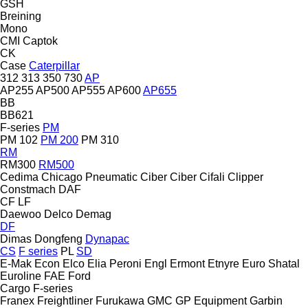
GSH
Breining
Mono
CMI
Captok
CK
Case
Caterpillar
312
313
350
730
AP
AP255
AP500
AP555
AP600
AP655
BB
BB621
F-series
PM
PM 102
PM 200
PM 310
RM
RM300
RM500
Cedima
Chicago Pneumatic
Ciber
Ciber
Cifali
Clipper
Constmach
DAF
CF
LF
Daewoo
Delco
Demag
DF
Dimas
Dongfeng
Dynapac
CS
F series
PL
SD
E-Mak
Econ
Elco
Elia Peroni
Engl
Ermont
Etnyre
Euro Shatal
Euroline
FAE
Ford
Cargo
F-series
Franex
Freightliner
Furukawa
GMC
GP Equipment
Garbin