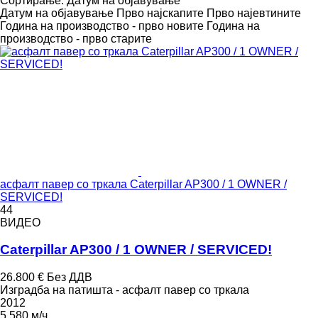
Сортирање
:
Датум на објавување
Датум на објавување
Прво најскапите
Прво најевтините
Година на производство - прво новите
Година на
производство - прво старите
асфалт павер со тркала Caterpillar AP300 / 1 OWNER /
SERVICED!
44
ВИДЕО
Caterpillar AP300 / 1 OWNER / SERVICED!
26.800 €
Без ДДВ
Изградба на патишта - асфалт павер со тркала
2012
5.580 м/ч