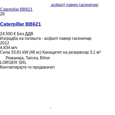
асфалт павер гасеничар
Caterpillar BB621
28
Caterpillar BB621
24.500 €
Без ДДВ
Изградба на патишта - асфалт павер гасеничар
2012
4.834 м/ч
Сила
33.81 kW (46 кс)
Капацитет на резервоар
3,1 м³
Романија, Tarcea, Bihor
LORGER SRL
Контактирајте го продавачот