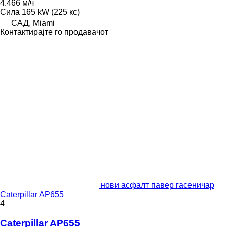
4.466 м/ч
Сила
165 kW (225 кс)
САД, Miami
Контактирајте го продавачот
нови асфалт павер гасеничар
Caterpillar AP655
4
Caterpillar AP655