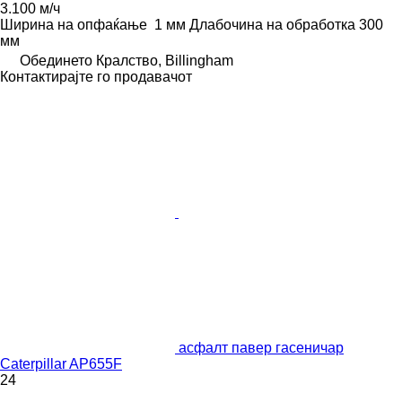
3.100 м/ч
Ширина на опфаќање
1 мм
Длабочина на обработка
300
мм
Обединето Кралство, Billingham
Контактирајте го продавачот
асфалт павер гасеничар
Caterpillar AP655F
24