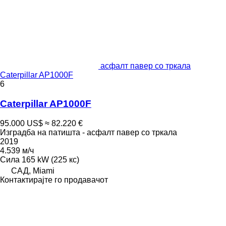
асфалт павер со тркала
Caterpillar AP1000F
6
Caterpillar AP1000F
95.000 US$
≈ 82.220 €
Изградба на патишта - асфалт павер со тркала
2019
4.539 м/ч
Сила
165 kW (225 кс)
САД, Miami
Контактирајте го продавачот