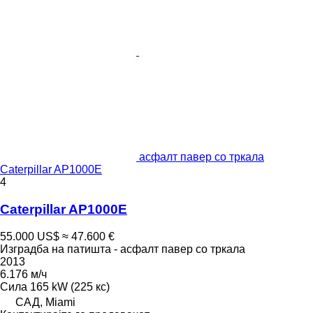
асфалт павер со тркала
Caterpillar AP1000E
4
Caterpillar AP1000E
55.000 US$
≈ 47.600 €
Изградба на патишта - асфалт павер со тркала
2013
6.176 м/ч
Сила
165 kW (225 кс)
САД, Miami