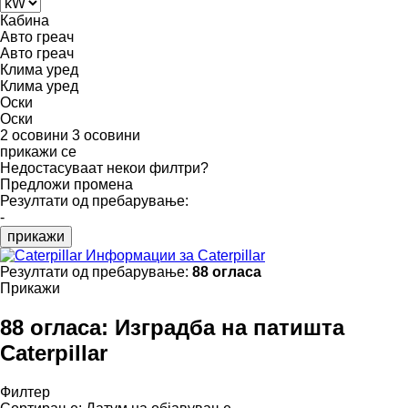
Кабина
Авто греач
Авто греач
Клима уред
Клима уред
Оски
Оски
2 осовини
3 осовини
прикажи се
Недостасуваат некои филтри?
Предложи промена
Резултати од пребарување:
-
прикажи
Информации за Caterpillar
Резултати од пребарување:
88 огласа
Прикажи
88 огласа:
Изградба на патишта
Caterpillar
Филтер