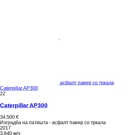
асфалт павер со тркала
Caterpillar AP300
22
Caterpillar AP300
34.500 €
Изградба на патишта - асфалт павер со тркала
2017
3.640 м/ч