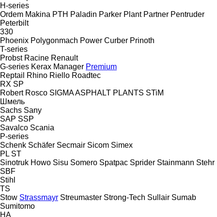
H-series
Ordem Makina
PTH
Paladin
Parker Plant
Partner
Pentruder
Peterbilt
330
Phoenix
Polygonmach
Power Curber
Prinoth
T-series
Probst
Racine
Renault
G-series
Kerax
Manager
Premium
Reptail
Rhino
Riello
Roadtec
RX
SP
Robert
Rosco
SIGMA ASPHALT PLANTS
STiM
Шмель
Sachs
Sany
SAP
SSP
Savalco
Scania
P-series
Schenk
Schäfer
Secmair
Sicom
Simex
PL
ST
Sinotruk Howo
Sisu
Somero
Spatpac
Sprider
Stainmann
Stehr
SBF
Stihl
TS
Stow
Strassmayr
Streumaster
Strong-Tech
Sullair
Sumab
Sumitomo
HA