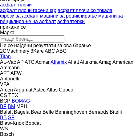
асфалт плочи
асфалт плочи гасеничар
асфалт плочи со тркала
фрези за асфалт
машини за рециклирање
машини за
рециклирање на асфалт
асфалтерки
прикажи се
Марка
Не се најдени резултати за ова барање
2CMachinery
3Kare
ABC
ABG
Titan
AL-Vac
AP
ATC
Acmar
Alfamix
Allatt
Altekma
Amag
American
Ammann
AFT
AFW
Antonelli
VFA
Arcen
Argumat
Astec
Atlas Copco
CS
TEX
BGP
BOMAG
BF
BM
MPH
Bafalt
Bagela
Bear
Belle
Benninghoven
Bernards
Bitelli
BB
SF
Blaw-Knox
Bobcat
WS
Bosch