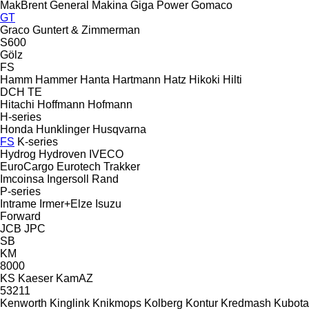
MakBrent
General Makina
Giga Power
Gomaco
GT
Graco
Guntert & Zimmerman
S600
Gölz
FS
Hamm
Hammer
Hanta
Hartmann
Hatz
Hikoki
Hilti
DCH
TE
Hitachi
Hoffmann
Hofmann
H-series
Honda
Hunklinger
Husqvarna
FS
K-series
Hydrog
Hydroven
IVECO
EuroCargo
Eurotech
Trakker
Imcoinsa
Ingersoll Rand
P-series
Intrame
Irmer+Elze
Isuzu
Forward
JCB
JPC
SB
KM
8000
KS
Kaeser
KamAZ
53211
Kenworth
Kinglink
Knikmops
Kolberg
Kontur
Kredmash
Kubota