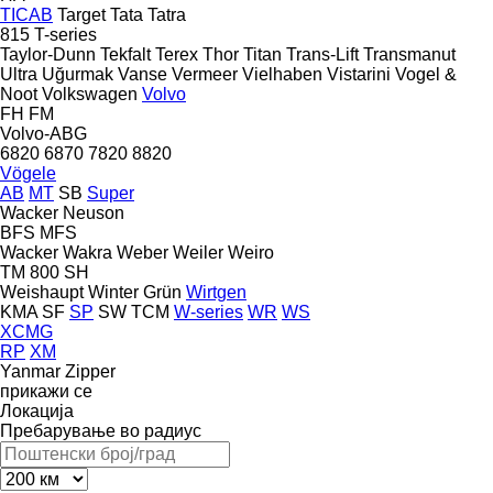
TICAB
Target
Tata
Tatra
815
T-series
Taylor-Dunn
Tekfalt
Terex
Thor
Titan
Trans-Lift
Transmanut
Ultra
Uğurmak
Vanse
Vermeer
Vielhaben
Vistarini
Vogel &
Noot
Volkswagen
Volvo
FH
FM
Volvo-ABG
6820
6870
7820
8820
Vögele
AB
MT
SB
Super
Wacker Neuson
BFS
MFS
Wacker
Wakra
Weber
Weiler
Weiro
TM 800 SH
Weishaupt
Winter Grün
Wirtgen
KMA
SF
SP
SW
TCM
W-series
WR
WS
XCMG
RP
XM
Yanmar
Zipper
прикажи се
Локација
Пребарување во радиус