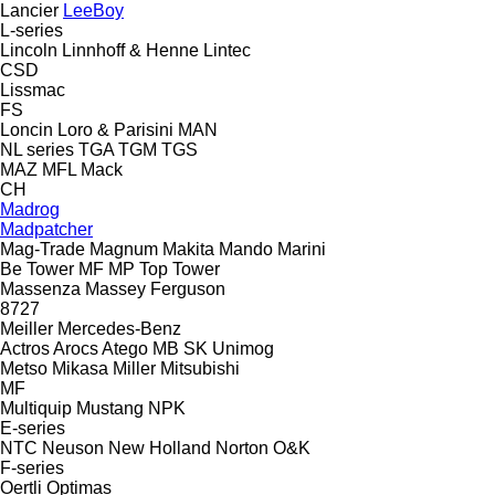
Lancier
LeeBoy
L-series
Lincoln
Linnhoff & Henne
Lintec
CSD
Lissmac
FS
Loncin
Loro & Parisini
MAN
NL series
TGA
TGM
TGS
MAZ
MFL
Mack
CH
Madrog
Madpatcher
Mag-Trade
Magnum
Makita
Mando
Marini
Be Tower
MF
MP
Top Tower
Massenza
Massey Ferguson
8727
Meiller
Mercedes-Benz
Actros
Arocs
Atego
MB
SK
Unimog
Metso
Mikasa
Miller
Mitsubishi
MF
Multiquip
Mustang
NPK
E-series
NTC
Neuson
New Holland
Norton
O&K
F-series
Oertli
Optimas