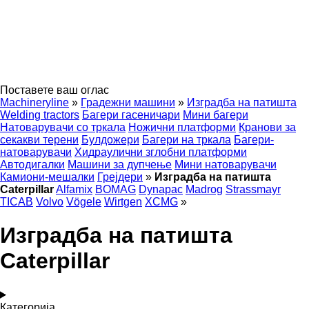
Поставете ваш оглас
Machineryline
»
Градежни машини
»
Изградба на патишта
Welding tractors
Багери гасеничари
Мини багери
Натоварувачи со тркала
Ножични платформи
Кранови за
секакви терени
Булдожери
Багери на тркала
Багери-
натоварувачи
Хидраулични зглобни платформи
Автодигалки
Машини за дупчење
Мини натоварувачи
Камиони-мешалки
Грејдери
»
Изградба на патишта
Caterpillar
Alfamix
BOMAG
Dynapac
Madrog
Strassmayr
TICAB
Volvo
Vögele
Wirtgen
XCMG
»
Изградба на патишта
Caterpillar
Категорија