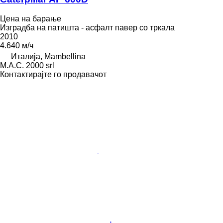
Цена на барање
Изградба на патишта - асфалт павер со тркала
2010
4.640 м/ч
Италија, Mambellina
M.A.C. 2000 srl
Контактирајте го продавачот