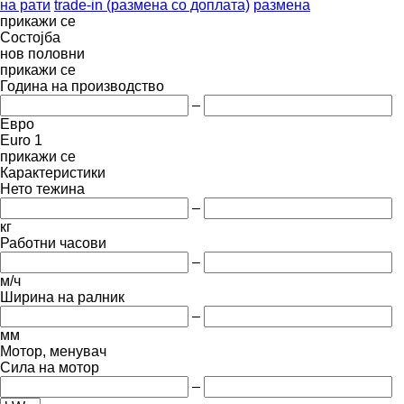
на рати
trade-in (размена со доплата)
размена
прикажи се
Состојба
нов
половни
прикажи се
Година на производство
–
Евро
Euro 1
прикажи се
Карактеристики
Нето тежина
–
кг
Работни часови
–
м/ч
Ширина на ралник
–
мм
Мотор, менувач
Сила на мотор
–