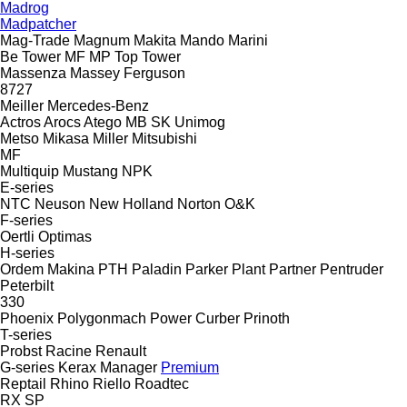
Madrog
Madpatcher
Mag-Trade
Magnum
Makita
Mando
Marini
Be Tower
MF
MP
Top Tower
Massenza
Massey Ferguson
8727
Meiller
Mercedes-Benz
Actros
Arocs
Atego
MB
SK
Unimog
Metso
Mikasa
Miller
Mitsubishi
MF
Multiquip
Mustang
NPK
E-series
NTC
Neuson
New Holland
Norton
O&K
F-series
Oertli
Optimas
H-series
Ordem Makina
PTH
Paladin
Parker Plant
Partner
Pentruder
Peterbilt
330
Phoenix
Polygonmach
Power Curber
Prinoth
T-series
Probst
Racine
Renault
G-series
Kerax
Manager
Premium
Reptail
Rhino
Riello
Roadtec
RX
SP