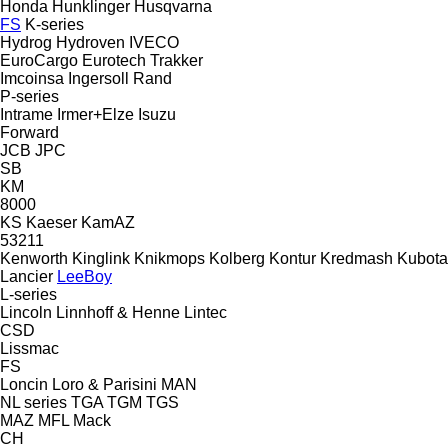
Honda
Hunklinger
Husqvarna
FS
K-series
Hydrog
Hydroven
IVECO
EuroCargo
Eurotech
Trakker
Imcoinsa
Ingersoll Rand
P-series
Intrame
Irmer+Elze
Isuzu
Forward
JCB
JPC
SB
KM
8000
KS
Kaeser
KamAZ
53211
Kenworth
Kinglink
Knikmops
Kolberg
Kontur
Kredmash
Kubota
Lancier
LeeBoy
L-series
Lincoln
Linnhoff & Henne
Lintec
CSD
Lissmac
FS
Loncin
Loro & Parisini
MAN
NL series
TGA
TGM
TGS
MAZ
MFL
Mack
CH