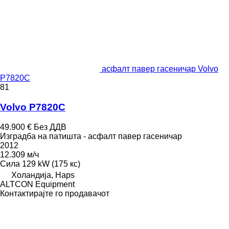
асфалт павер гасеничар Volvo
P7820C
81
Volvo P7820C
49.900 €
Без ДДВ
Изградба на патишта - асфалт павер гасеничар
2012
12.309 м/ч
Сила
129 kW (175 кс)
Холандија, Haps
ALTCON Equipment
Контактирајте го продавачот