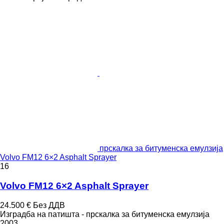
прскалка за битуменска емулзија
Volvo FM12 6×2 Asphalt Sprayer
16
Volvo FM12 6×2 Asphalt Sprayer
24.500 €
Без ДДВ
Изградба на патишта - прскалка за битуменска емулзија
2003