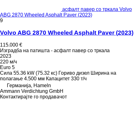
асфалт павер со тркала Volvo
ABG 2870 Wheeled Asphalt Paver (2023)
9
Volvo ABG 2870 Wheeled Asphalt Paver (2023)
115.000 €
Изградба на патишта - асфалт павер со тркала
2023
220 м/ч
Euro 5
Сила
55.36 kW (75.32 кс)
Гориво
дизел
Ширина на
полагање
4.500 мм
Капацитет
330 т/ч
Германија, Hameln
Ammann Verdichtung GmbH
Контактирајте го продавачот