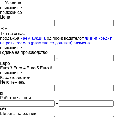
Украина
прикажи се
прикажи се
Цена
–
Тип на оглас
продажба
наем
аукција
од производителот
лизинг
кредит
на рати
trade-in (размена со доплата)
размена
прикажи се
Година на производство
–
Евро
Euro 3
Euro 4
Euro 5
Euro 6
прикажи се
Карактеристики
Нето тежина
–
кг
Работни часови
–
м/ч
Ширина на ралник