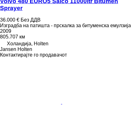
Volvo 480 EURO5 Salco 11000ltr Bitumen
Sprayer
36.000 €
Без ДДВ
Изградба на патишта - прскалка за битуменска емулзија
2009
805.707 км
Холандија, Holten
Jansen Holten
Контактирајте го продавачот