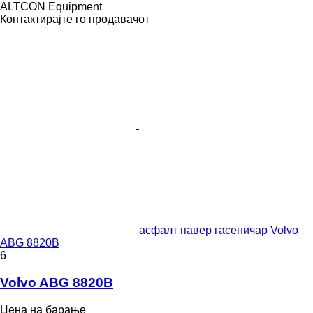
ALTCON Equipment
Контактирајте го продавачот
асфалт павер гасеничар Volvo
ABG 8820B
6
Volvo ABG 8820B
Цена на барање