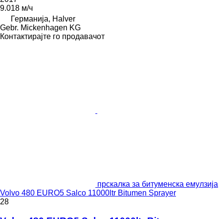
9.018 м/ч
Германија, Halver
Gebr. Mickenhagen KG
Контактирајте го продавачот
прскалка за битуменска емулзија
Volvo 480 EURO5 Salco 11000ltr Bitumen Sprayer
28