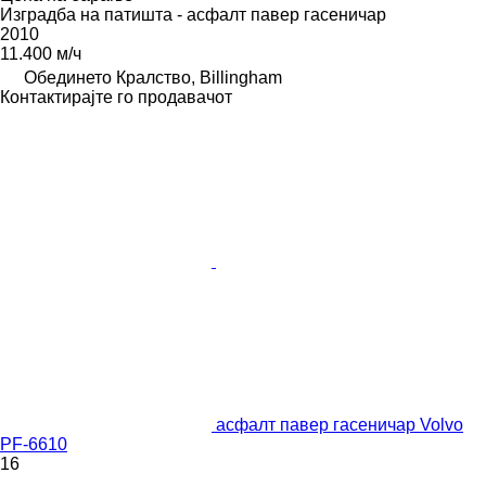
Изградба на патишта - асфалт павер гасеничар
2010
11.400 м/ч
Обединето Кралство, Billingham
Контактирајте го продавачот
асфалт павер гасеничар Volvo
PF-6610
16