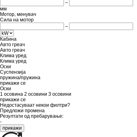
–
мм
Мотор, менувач
Сила на мотор
–
Кабина
Авто греач
Авто греач
Клима уред
Клима уред
Оски
Суспензија
пружина/пружина
прикажи се
Оски
1 осовина
2 осовини
3 осовини
прикажи се
Недостасуваат некои филтри?
Предложи промена
Резултати од пребарување:
-
прикажи