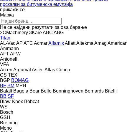
прскалки за битуменска емулзија
прикажи се
Марка
Не се најдени резултати за ова барање
2CMachinery
3Kare
ABC
ABG
Titan
AL-Vac
AP
ATC
Acmar
Alfamix
Allatt
Altekma
Amag
American
Ammann
AFT
AFW
Antonelli
VFA
Arcen
Argumat
Astec
Atlas Copco
CS
TEX
BGP
BOMAG
BF
BM
MPH
Bafalt
Bagela
Bear
Belle
Benninghoven
Bernards
Bitelli
BB
SF
Blaw-Knox
Bobcat
WS
Bosch
GSH
Breining
Mono