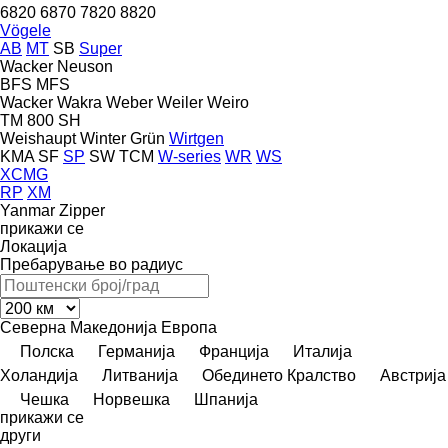
6820
6870
7820
8820
Vögele
AB
MT
SB
Super
Wacker Neuson
BFS
MFS
Wacker
Wakra
Weber
Weiler
Weiro
TM 800 SH
Weishaupt
Winter Grün
Wirtgen
KMA
SF
SP
SW
TCM
W-series
WR
WS
XCMG
RP
XM
Yanmar
Zipper
прикажи се
Локација
Пребарување во радиус
Северна Македонија
Европа
Полска
Германија
Франција
Италија
Холандија
Литванија
Обединето Кралство
Австрија
Чешка
Норвешка
Шпанија
прикажи се
други