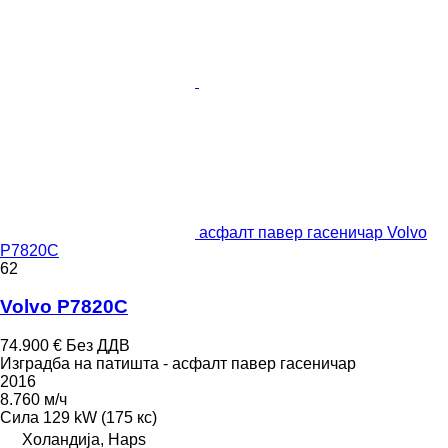
асфалт павер гасеничар Volvo
P7820C
62
Volvo P7820C
74.900 €
Без ДДВ
Изградба на патишта - асфалт павер гасеничар
2016
8.760 м/ч
Сила
129 kW (175 кс)
Холандија, Haps