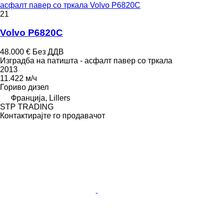
асфалт павер со тркала Volvo P6820C
21
Volvo P6820C
48.000 €
Без ДДВ
Изградба на патишта - асфалт павер со тркала
2013
11.422 м/ч
Гориво
дизел
Франција, Lillers
STP TRADING
Контактирајте го продавачот