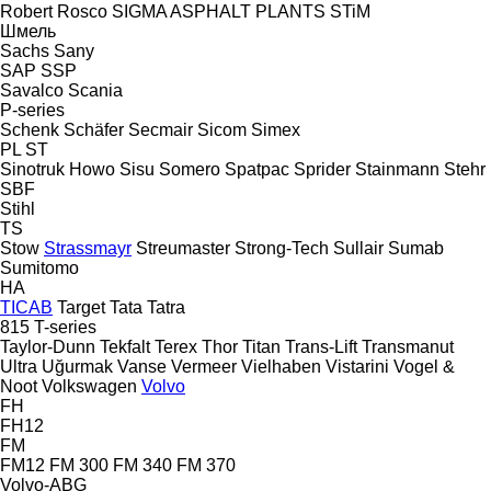
Robert
Rosco
SIGMA ASPHALT PLANTS
STiM
Шмель
Sachs
Sany
SAP
SSP
Savalco
Scania
P-series
Schenk
Schäfer
Secmair
Sicom
Simex
PL
ST
Sinotruk Howo
Sisu
Somero
Spatpac
Sprider
Stainmann
Stehr
SBF
Stihl
TS
Stow
Strassmayr
Streumaster
Strong-Tech
Sullair
Sumab
Sumitomo
HA
TICAB
Target
Tata
Tatra
815
T-series
Taylor-Dunn
Tekfalt
Terex
Thor
Titan
Trans-Lift
Transmanut
Ultra
Uğurmak
Vanse
Vermeer
Vielhaben
Vistarini
Vogel &
Noot
Volkswagen
Volvo
FH
FH12
FM
FM12
FM 300
FM 340
FM 370
Volvo-ABG