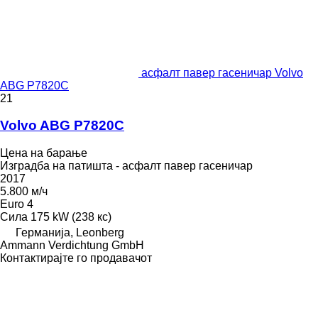
асфалт павер гасеничар Volvo
ABG P7820C
21
Volvo ABG P7820C
Цена на барање
Изградба на патишта - асфалт павер гасеничар
2017
5.800 м/ч
Euro 4
Сила
175 kW (238 кс)
Германија, Leonberg
Ammann Verdichtung GmbH
Контактирајте го продавачот