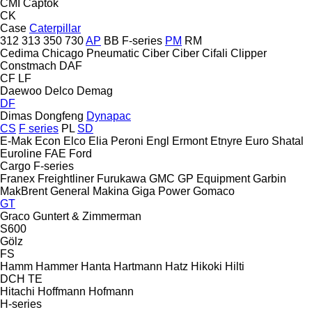
CMI
Captok
CK
Case
Caterpillar
312
313
350
730
AP
BB
F-series
PM
RM
Cedima
Chicago Pneumatic
Ciber
Ciber
Cifali
Clipper
Constmach
DAF
CF
LF
Daewoo
Delco
Demag
DF
Dimas
Dongfeng
Dynapac
CS
F series
PL
SD
E-Mak
Econ
Elco
Elia Peroni
Engl
Ermont
Etnyre
Euro Shatal
Euroline
FAE
Ford
Cargo
F-series
Franex
Freightliner
Furukawa
GMC
GP Equipment
Garbin
MakBrent
General Makina
Giga Power
Gomaco
GT
Graco
Guntert & Zimmerman
S600
Gölz
FS
Hamm
Hammer
Hanta
Hartmann
Hatz
Hikoki
Hilti
DCH
TE
Hitachi
Hoffmann
Hofmann
H-series