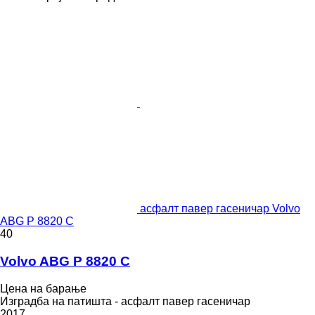
асфалт павер гасеничар Volvo
ABG P 8820 C
40
Volvo ABG P 8820 C
Цена на барање
Изградба на патишта - асфалт павер гасеничар
2017