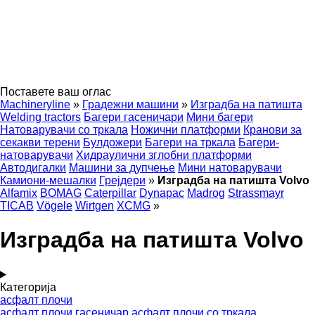
Поставете ваш оглас
Machineryline
»
Градежни машини
»
Изградба на патишта
Welding tractors
Багери гасеничари
Мини багери
Натоварувачи со тркала
Ножични платформи
Кранови за
секакви терени
Булдожери
Багери на тркала
Багери-
натоварувачи
Хидраулични зглобни платформи
Автодигалки
Машини за дупчење
Мини натоварувачи
Камиони-мешалки
Грејдери
»
Изградба на патишта Volvo
Alfamix
BOMAG
Caterpillar
Dynapac
Madrog
Strassmayr
TICAB
Vögele
Wirtgen
XCMG
»
Изградба на патишта Volvo
Категорија
асфалт плочи
асфалт плочи гасеничар
асфалт плочи со тркала