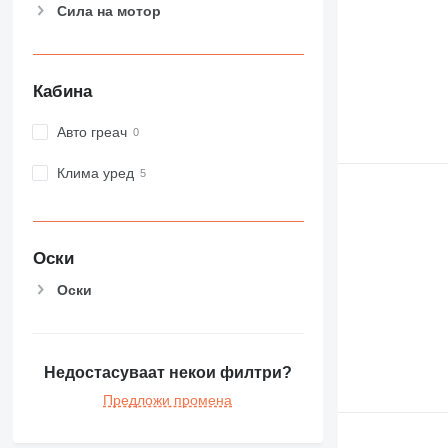
Сила на мотор
Кабина
Авто греач
Клима уред
Оски
Оски
Недостасуваат некои филтри?
Предложи промена