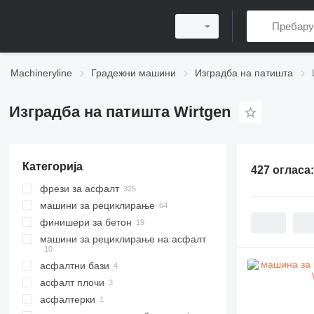
Machineryline
Градежни машини
Изградба на патишта
Изградба на патишта Wirtgen
Категорија
427 огласа
фрези за асфалт
машини за рециклирање
финишери за бетон
машини за рециклирање на асфалт
асфалтни бази
асфалт плочи
асфалтерки
асфалт плочи гасеничар