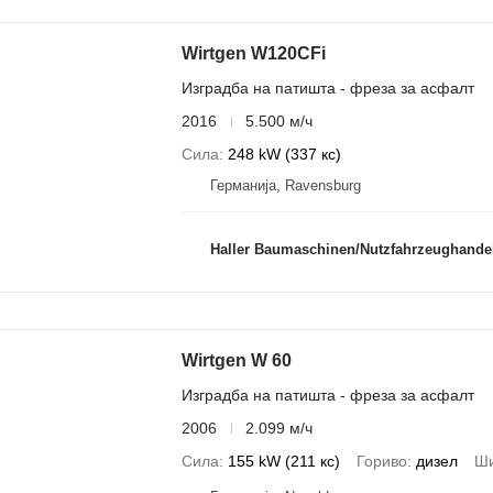
Wirtgen W120CFi
Изградба на патишта - фреза за асфалт
2016
5.500 м/ч
Сила
248 kW (337 кс)
Германија, Ravensburg
Haller Baumaschinen/Nutzfahrzeughandel, Wern
Wirtgen W 60
Изградба на патишта - фреза за асфалт
2006
2.099 м/ч
Сила
155 kW (211 кс)
Гориво
дизел
Ши