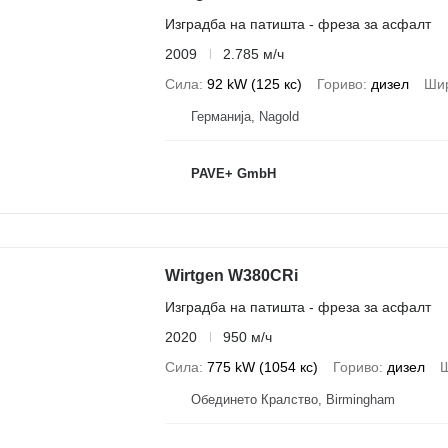
Изградба на патишта - фреза за асфалт
2009
2.785 м/ч
Сила
92 kW (125 кс)
Гориво
дизел
Ши
Германија, Nagold
PAVE+ GmbH
Wirtgen W380CRi
Изградба на патишта - фреза за асфалт
2020
950 м/ч
Сила
775 kW (1054 кс)
Гориво
дизел
Ш
Обединето Кралство, Birmingham