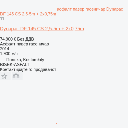
асфалт павер гасеничар Dynapac
DF 145 CS 2,5-5m + 2x0,75m
11
Dynapac DF 145 CS 2,5-5m + 2x0,75m
74.900 €
Без ДДВ
Асфалт павер гасеничар
2014
1.900 м/ч
Полска, Kostomłoty
BISEK-ASFALT
Контактирајте го продавачот