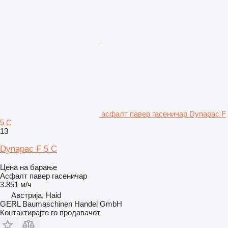
асфалт павер гасеничар Dynapac F
5 C
13
Dynapac F 5 C
Цена на барање
Асфалт павер гасеничар
3.851 м/ч
Австрија, Haid
GERL Baumaschinen Handel GmbH
Контактирајте го продавачот