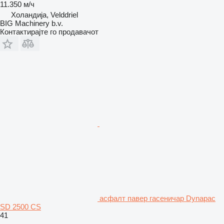
11.350 м/ч
Холандија, Velddriel
BIG Machinery b.v.
Контактирајте го продавачот
асфалт павер гасеничар Dynapac
SD 2500 CS
41