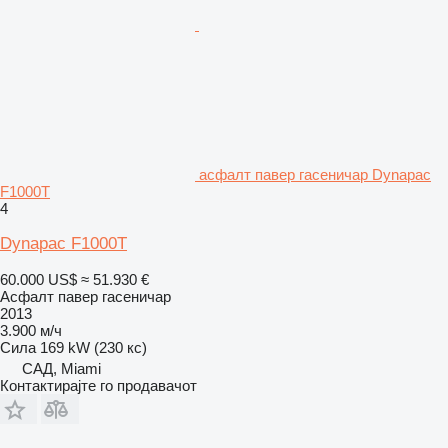
асфалт павер гасеничар Dynapac
F1000T
4
Dynapac F1000T
60.000 US$
≈ 51.930 €
Асфалт павер гасеничар
2013
3.900 м/ч
Сила
169 kW (230 кс)
САД, Miami
Контактирајте го продавачот