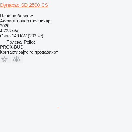
Dynapac SD 2500 CS
Цена на барање
Асфалт павер гасеничар
2020
4.728 м/ч
Сила
149 kW (203 кс)
Полска, Police
PROX-BUD
Контактирајте го продавачот