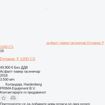
асфалт павер гасеничар Dynapac F
1200 CS
16
Dynapac F 1200 CS
49.900 €
Без ДДВ
Асфалт павер гасеничар
2018
3.500 м/ч
Холандија, Hardenberg
PRIMA Equipment B.V.
Контактирајте го продавачот
Претплатете се да добивате нови огласи од овој оддел