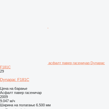
асфалт павер гасеничар Dynapac
F181C
29
Dynapac F181C
Цена на барање
Асфалт павер гасеничар
2009
9.047 м/ч
Ширина на полагање
6.500 мм