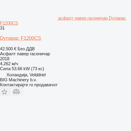
асфалт павер гасеничар Dynapac
F1200CS
31
Dynapac F1200CS
42.500 €
Без ДДВ
Асфалт павер гасеничар
2018
4.262 м/ч
Сила
53.66 kW (73 кс)
Холандија, Velddriel
BIG Machinery b.v.
Контактирајте го продавачот