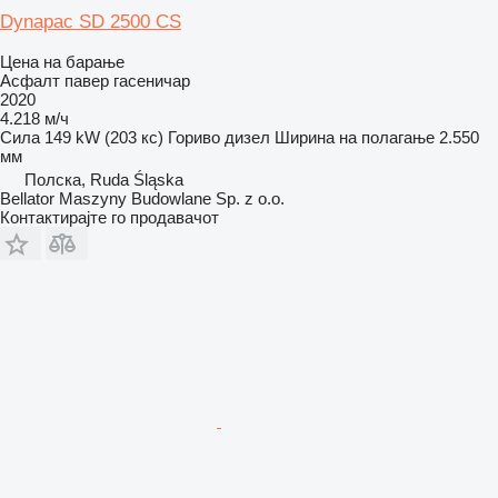
Dynapac SD 2500 CS
Цена на барање
Асфалт павер гасеничар
2020
4.218 м/ч
Сила
149 kW (203 кс)
Гориво
дизел
Ширина на полагање
2.550
мм
Полска, Ruda Śląska
Bellator Maszyny Budowlane Sp. z o.o.
Контактирајте го продавачот