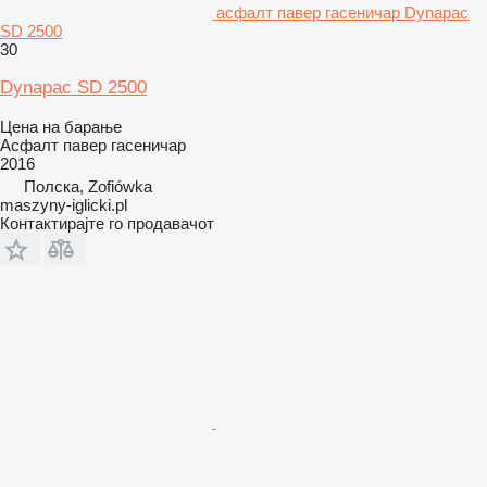
асфалт павер гасеничар Dynapac
SD 2500
30
Dynapac SD 2500
Цена на барање
Асфалт павер гасеничар
2016
Полска, Zofiówka
maszyny-iglicki.pl
Контактирајте го продавачот