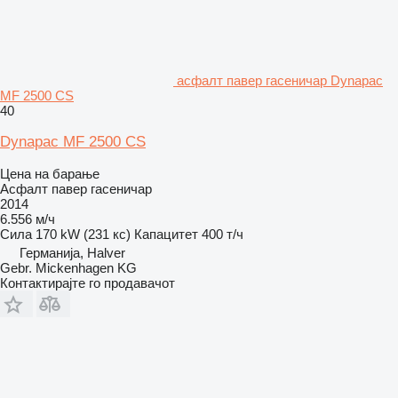
асфалт павер гасеничар Dynapac
MF 2500 CS
40
Dynapac MF 2500 CS
Цена на барање
Асфалт павер гасеничар
2014
6.556 м/ч
Сила
170 kW (231 кс)
Капацитет
400 т/ч
Германија, Halver
Gebr. Mickenhagen KG
Контактирајте го продавачот