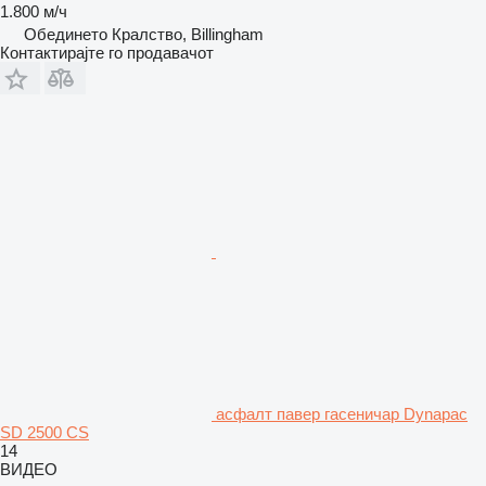
1.800 м/ч
Обединето Кралство, Billingham
Контактирајте го продавачот
асфалт павер гасеничар Dynapac
SD 2500 CS
14
ВИДЕО