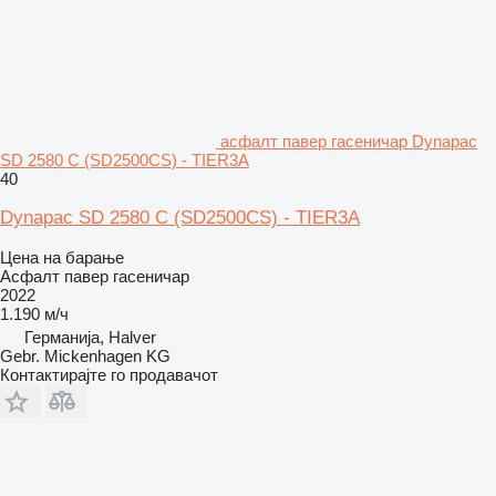
асфалт павер гасеничар Dynapac
SD 2580 C (SD2500CS) - TIER3A
40
Dynapac SD 2580 C (SD2500CS) - TIER3A
Цена на барање
Асфалт павер гасеничар
2022
1.190 м/ч
Германија, Halver
Gebr. Mickenhagen KG
Контактирајте го продавачот