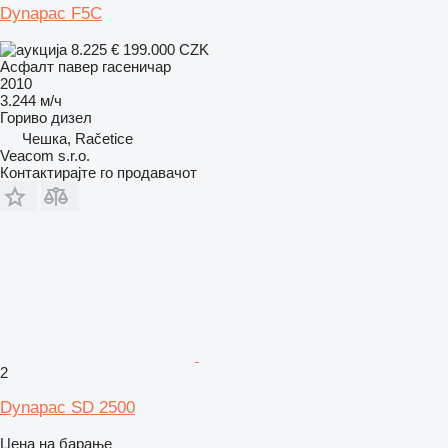
Dynapac F5C
8.225 €
199.000 CZK
Асфалт павер гасеничар
2010
3.244 м/ч
Гориво
дизел
Чешка, Račetice
Veacom s.r.o.
Контактирајте го продавачот
2
Dynapac SD 2500
Цена на барање