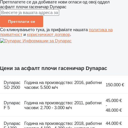
Претплатете се да добивате нови огласи од овој оддел
асфалт плочи гасеничар
Dynapac
Претплати се
Со кликнувањето тука, ја прифаќате нашата
политика на
приватност
и
корисничкиот договор
.
Информации за Dynapac
Цени за асфалт плочи гасеничар Dynapac
Dynapac
Година на производство: 2016, работни
150.000 €
SD 2500
часови: 5.500 м/ч
45.000 €
Dynapac
Година на производство: 2011, работни
-
F 5
часови: 2.700 - 3.000 м/ч
48.000 €
Dynapac
Година на производство: 2018, работни
44.000 €