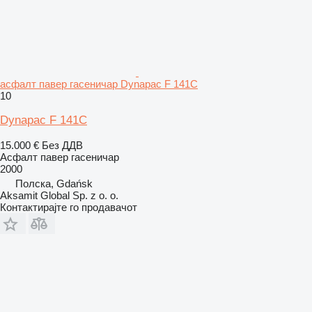
асфалт павер гасеничар Dynapac F 141C
10
Dynapac F 141C
15.000 €
Без ДДВ
Асфалт павер гасеничар
2000
Полска, Gdańsk
Aksamit Global Sp. z o. o.
Контактирајте го продавачот