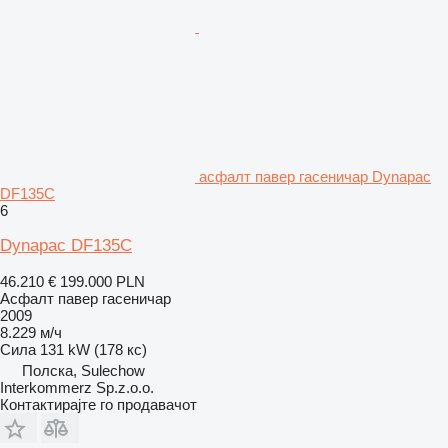
асфалт павер гасеничар Dynapac
DF135C
6
Dynapac DF135C
46.210 €
199.000 PLN
Асфалт павер гасеничар
2009
8.229 м/ч
Сила
131 kW (178 кс)
Полска, Sulechow
Interkommerz Sp.z.o.o.
Контактирајте го продавачот