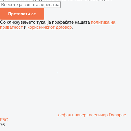
Претплати се
Со кликнувањето тука, ја прифаќате нашата
политика на
приватност
и
корисничкиот договор
.
асфалт павер гасеничар Dynapac
F5C
76