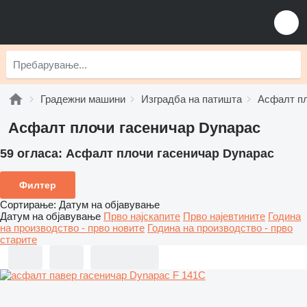
Градежни машини
Изградба на патишта
Асфалт п
Асфалт плочи гасеничар Dynapac
59 огласа:
Асфалт плочи гасеничар Dynapac
Филтер
Сортирање
:
Датум на објавување
Датум на објавување
Прво најскапите
Прво најевтините
Година
на производство - прво новите
Година на производство - прво
старите