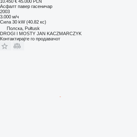
10.450 €
45.000 PLN
Асфалт павер гасеничар
2003
3.000 м/ч
Сила
30 kW (40.82 кс)
Полска, Pułtusk
DROGI I MOSTY JAN KACZMARCZYK
Контактирајте го продавачот