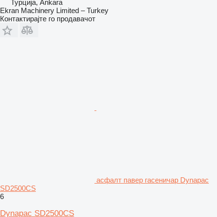
Турција, Ankara
Ekran Machinery Limited – Turkey
Контактирајте го продавачот
асфалт павер гасеничар Dynapac
SD2500CS
6
Dynapac SD2500CS