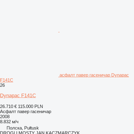
асфалт павер гасеничар Dynapac
F141C
26
Dynapac F141C
26.710 €
115.000 PLN
Асфалт павер гасеничар
2008
8.832 м/ч
Полска, Pułtusk
DROGI I MOSTY JAN KACZMARCZYK