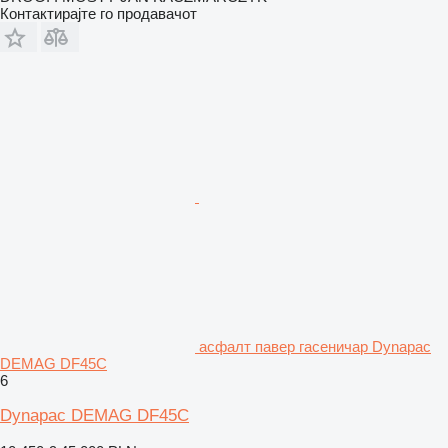
Контактирајте го продавачот
асфалт павер гасеничар Dynapac
DEMAG DF45C
6
Dynapac DEMAG DF45C