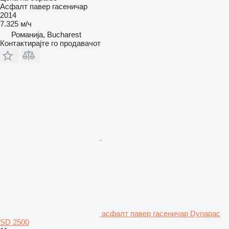
Асфалт павер гасеничар
2014
7.325 м/ч
Романија, Bucharest
Контактирајте го продавачот
асфалт павер гасеничар Dynapac
SD 2500