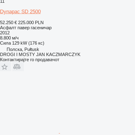
11
Dynapac SD 2500
52.250 €
225.000 PLN
Асфалт павер гасеничар
2012
8.800 м/ч
Сила
129 kW (176 кс)
Полска, Pułtusk
DROGI I MOSTY JAN KACZMARCZYK
Контактирајте го продавачот