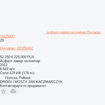
асфалт павер гасеничар Dynapac
SD2500C
20
Dynapac SD2500C
52.250 €
225.000 PLN
Асфалт павер гасеничар
2012
6.542 м/ч
Сила
129 kW (176 кс)
Полска, Pułtusk
DROGI I MOSTY JAN KACZMARCZYK
Контактирајте го продавачот