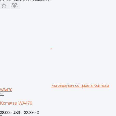
натоварувач со тркала Komatsu
WA470
11
Komatsu WA470
38.000 US$
≈ 32.890 €