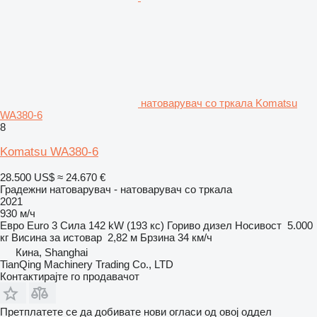
натоварувач со тркала Komatsu
WA380-6
8
Komatsu WA380-6
28.500 US$
≈ 24.670 €
Градежни натоварувач - натоварувач со тркала
2021
930 м/ч
Евро
Euro 3
Сила
142 kW (193 кс)
Гориво
дизел
Носивост
5.000
кг
Висина за истовар
2,82 м
Брзина
34 км/ч
Кина, Shanghai
TianQing Machinery Trading Co., LTD
Контактирајте го продавачот
Претплатете се да добивате нови огласи од овој оддел