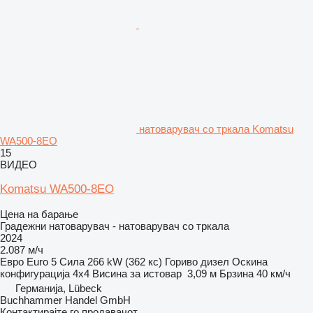
натоварувач со тркала Komatsu
WA500-8EO
15
ВИДЕО
Komatsu WA500-8EO
Цена на барање
Градежни натоварувач - натоварувач со тркала
2024
2.087 м/ч
Евро
Euro 5
Сила
266 kW (362 кс)
Гориво
дизел
Оскина
конфигурација
4x4
Висина за истовар
3,09 м
Брзина
40 км/ч
Германија, Lübeck
Buchhammer Handel GmbH
Контактирајте го продавачот