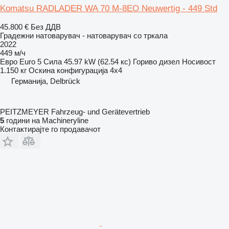
Komatsu RADLADER WA 70 M-8EO Neuwertig - 449 Std
45.800 €
Без ДДВ
Градежни натоварувач - натоварувач со тркала
2022
449 м/ч
Евро
Euro 5
Сила
45.97 kW (62.54 кс)
Гориво
дизел
Носивост
1.150 кг
Оскина конфигурација
4x4
Германија, Delbrück
PEITZMEYER Fahrzeug- und Gerätevertrieb
5
години на Machineryline
Контактирајте го продавачот