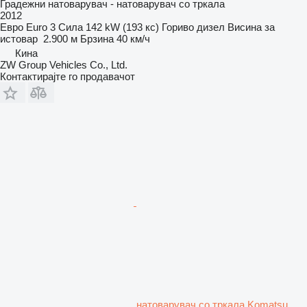
Градежни натоварувач - натоварувач со тркала
2012
Евро
Euro 3
Сила
142 kW (193 кс)
Гориво
дизел
Висина за
истовар
2.900 м
Брзина
40 км/ч
Кина
ZW Group Vehicles Co., Ltd.
Контактирајте го продавачот
натоварувач со тркала Komatsu