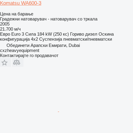
Komatsu WA600-3
Цена на барање
Градежни натоварувач - натоварувач со тркала
2005
21.700 м/ч
Евро
Euro 3
Сила
184 kW (250 кс)
Гориво
дизел
Оскина
конфигурација
4x2
Суспензија
пневматски/пневматски
Обединети Арапски Емирати, Dubai
cxzheavyequipment
Контактирајте го продавачот