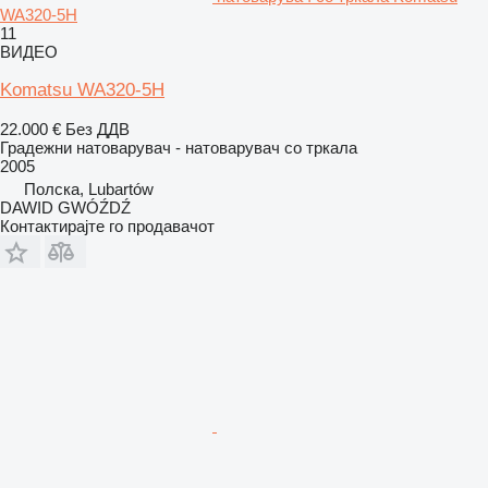
WA320-5H
11
ВИДЕО
Komatsu WA320-5H
22.000 €
Без ДДВ
Градежни натоварувач - натоварувач со тркала
2005
Полска, Lubartów
DAWID GWÓŹDŹ
Контактирајте го продавачот