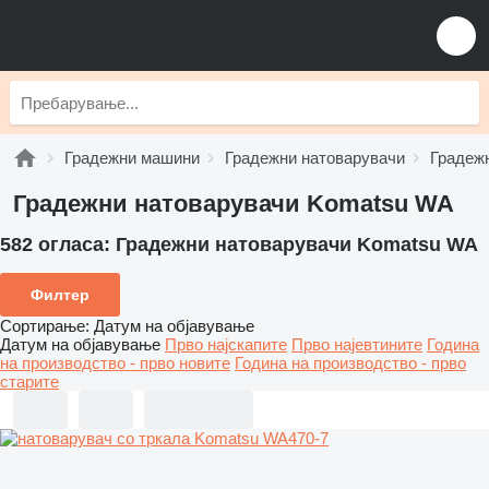
Градежни машини
Градежни натоварувачи
Градеж
Градежни натоварувачи Komatsu WA
582 огласа:
Градежни натоварувачи Komatsu WA
Филтер
Сортирање
:
Датум на објавување
Датум на објавување
Прво најскапите
Прво најевтините
Година
на производство - прво новите
Година на производство - прво
старите