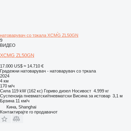
натоварувач со тркала XCMG ZL50GN
9
ВИДЕО
XCMG ZL50GN
17.000 US$
≈ 14.710 €
Градежни натоварувач - натоварувач со тркала
2024
4 км
170 м/ч
Сила
119 kW (162 кс)
Гориво
дизел
Носивост
4.999 кг
Суспензија
пневматски/пневматски
Висина за истовар
3,1 м
Брзина
11 км/ч
Кина, Shanghai
Контактирајте го продавачот