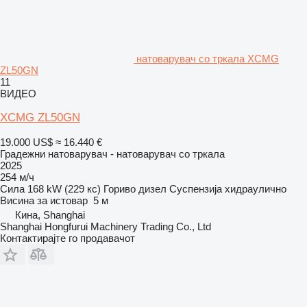
натоварувач со тркала XCMG
ZL50GN
11
ВИДЕО
XCMG ZL50GN
19.000 US$
≈ 16.440 €
Градежни натоварувач - натоварувач со тркала
2025
254 м/ч
Сила
168 kW (229 кс)
Гориво
дизел
Суспензија
хидраулично
Висина за истовар
5 м
Кина, Shanghai
Shanghai Hongfurui Machinery Trading Co., Ltd
Контактирајте го продавачот