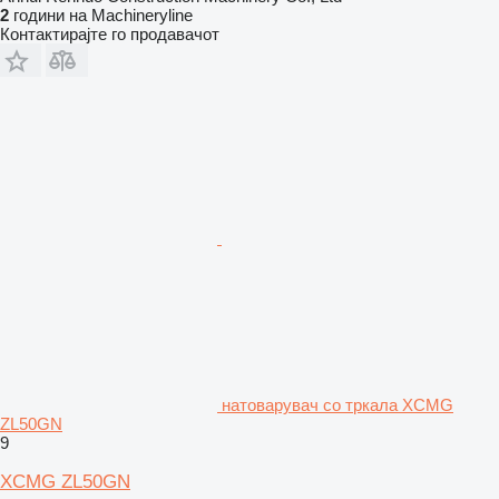
2
години на Machineryline
Контактирајте го продавачот
натоварувач со тркала XCMG
ZL50GN
9
XCMG ZL50GN