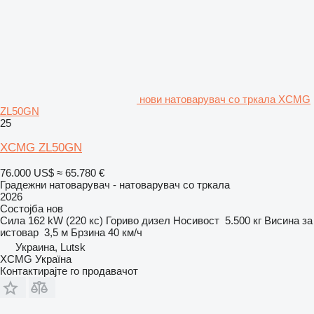
нови натоварувач со тркала XCMG
ZL50GN
25
XCMG ZL50GN
76.000 US$
≈ 65.780 €
Градежни натоварувач - натоварувач со тркала
2026
Состојба
нов
Сила
162 kW (220 кс)
Гориво
дизел
Носивост
5.500 кг
Висина за
истовар
3,5 м
Брзина
40 км/ч
Украина, Lutsk
XCMG Україна
Контактирајте го продавачот