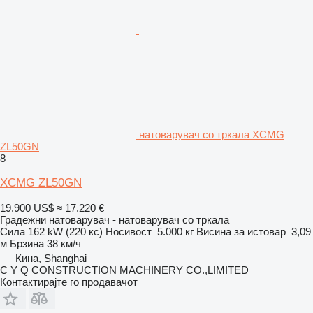
натоварувач со тркала XCMG
ZL50GN
8
XCMG ZL50GN
19.900 US$
≈ 17.220 €
Градежни натоварувач - натоварувач со тркала
Сила
162 kW (220 кс)
Носивост
5.000 кг
Висина за истовар
3,09
м
Брзина
38 км/ч
Кина, Shanghai
C Y Q CONSTRUCTION MACHINERY CO.,LIMITED
Контактирајте го продавачот