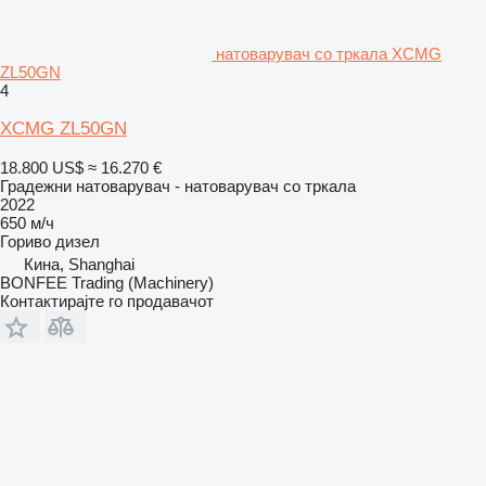
натоварувач со тркала XCMG
ZL50GN
4
XCMG ZL50GN
18.800 US$
≈ 16.270 €
Градежни натоварувач - натоварувач со тркала
2022
650 м/ч
Гориво
дизел
Кина, Shanghai
BONFEE Trading (Machinery)
Контактирајте го продавачот