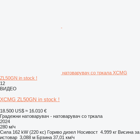
натоварувач со тркала XCMG
ZL50GN in stock !
12
ВИДЕО
XCMG ZL50GN in stock !
18.500 US$
≈ 16.010 €
Градежни натоварувач - натоварувач со тркала
2024
280 м/ч
Сила
162 kW (220 кс)
Гориво
дизел
Носивост
4.999 кг
Висина за
истовар
3,088 м
Брзина
37,01 км/ч