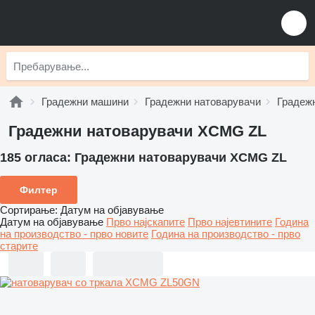
Градежни машини
Градежни натоварувачи
Градеж
Градежни натоварувачи XCMG ZL
185 огласа:
Градежни натоварувачи XCMG ZL
Филтер
Сортирање
:
Датум на објавување
Датум на објавување
Прво најскапите
Прво најевтините
Година
на производство - прво новите
Година на производство - прво
старите