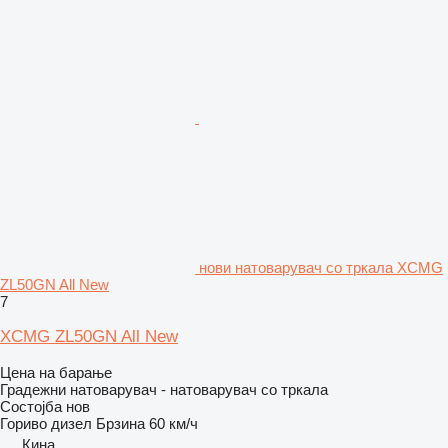
нови натоварувач со тркала XCMG
ZL50GN All New
7
XCMG ZL50GN All New
Цена на барање
Градежни натоварувач - натоварувач со тркала
Состојба
нов
Гориво
дизел
Брзина
60 км/ч
Кина