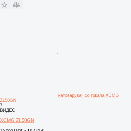
натоварувач со тркала XCMG
ZL50GN
7
ВИДЕО
XCMG ZL50GN
19.000 US$
≈ 16.440 €