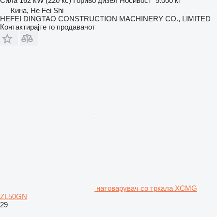
Сила
162 kW (220 кс)
Гориво
дизел
Носивост
5.000 кг
Кина, He Fei Shi
HEFEI DINGTAO CONSTRUCTION MACHINERY CO., LIMITED
Контактирајте го продавачот
натоварувач со тркала XCMG
ZL50GN
29