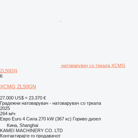
натоварувач со тркала XCMG
ZL50GN
6
XCMG ZL50GN
27.000 US$
≈ 23.370 €
Градежни натоварувач - натоварувач со тркала
2025
264 м/ч
Евро
Euro 4
Сила
270 kW (367 кс)
Гориво
дизел
Кина, Shanghai
KAMEI MACHINERY CO. LTD
Контактирајте го продавачот