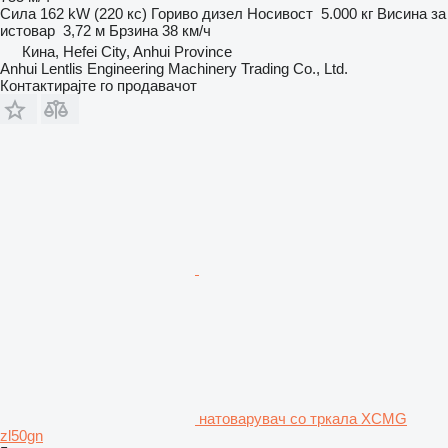
Сила
162 kW (220 кс)
Гориво
дизел
Носивост
5.000 кг
Висина за
истовар
3,72 м
Брзина
38 км/ч
Кина, Hefei City, Anhui Province
Anhui Lentlis Engineering Machinery Trading Co., Ltd.
Контактирајте го продавачот
натоварувач со тркала XCMG
zl50gn