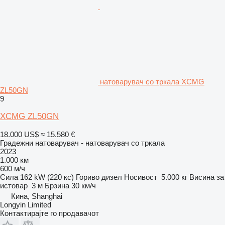
натоварувач со тркала XCMG
ZL50GN
9
XCMG ZL50GN
18.000 US$
≈ 15.580 €
Градежни натоварувач - натоварувач со тркала
2023
1.000 км
600 м/ч
Сила
162 kW (220 кс)
Гориво
дизел
Носивост
5.000 кг
Висина за
истовар
3 м
Брзина
30 км/ч
Кина, Shanghai
Longyin Limited
Контактирајте го продавачот