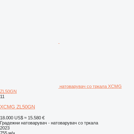
натоварувач со тркала XCMG
ZL50GN
11
XCMG ZL50GN
18.000 US$
≈ 15.580 €
Градежни натоварувач - натоварувач со тркала
2023
755 м/ч