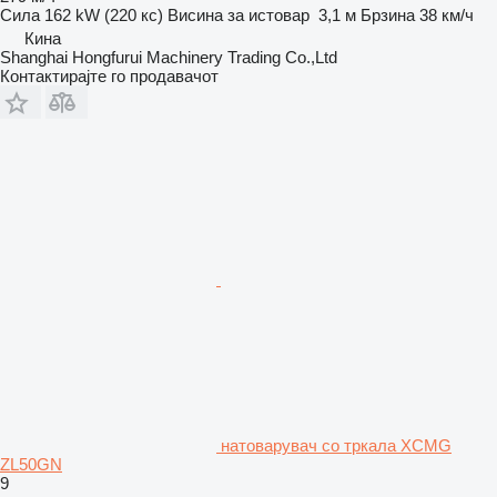
Сила
162 kW (220 кс)
Висина за истовар
3,1 м
Брзина
38 км/ч
Кина
Shanghai Hongfurui Machinery Trading Co.,Ltd
Контактирајте го продавачот
натоварувач со тркала XCMG
ZL50GN
9