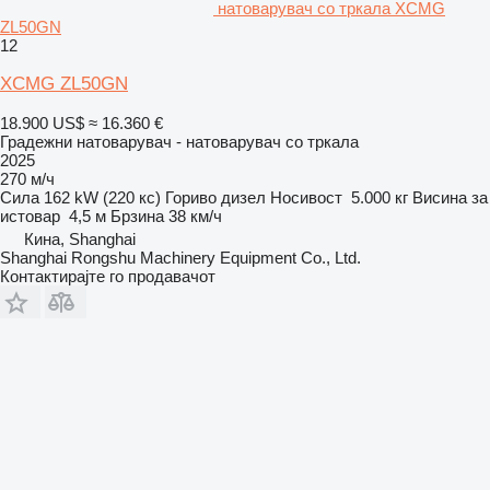
натоварувач со тркала XCMG
ZL50GN
12
XCMG ZL50GN
18.900 US$
≈ 16.360 €
Градежни натоварувач - натоварувач со тркала
2025
270 м/ч
Сила
162 kW (220 кс)
Гориво
дизел
Носивост
5.000 кг
Висина за
истовар
4,5 м
Брзина
38 км/ч
Кина, Shanghai
Shanghai Rongshu Machinery Equipment Co., Ltd.
Контактирајте го продавачот