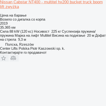
Nissan Cabstar NT400 - multitel hx200 bucket truck boom
lift zwyżka
Цена на барање
Возило со дигалка со корпа
2019
35.365 км
Сила
88 kW (120 кс)
Носивост
225 кг
Суспензија
пружина/
пружина
Марка на лифт
Multitel
Висина на подигање
20 м
Дофат
на стрела
9,3 м
Полска, Rzeszów
Center Lifts Polska Piotr Kaszowski sp. k.
Контактирајте го продавачот