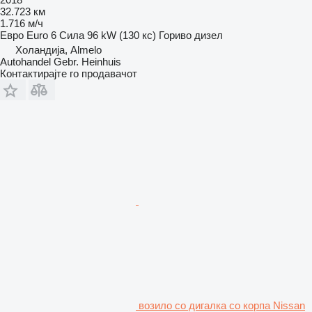
32.723 км
1.716 м/ч
Евро
Euro 6
Сила
96 kW (130 кс)
Гориво
дизел
Холандија, Almelo
Autohandel Gebr. Heinhuis
Контактирајте го продавачот
возило со дигалка со корпа Nissan