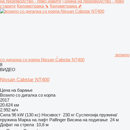
на производство - прво новите
Година на производство - прво
старите
Километража ⬊
Километража ⬈
возило
со дигалка со корпа Nissan Cabstar NT400
8
ВИДЕО
Nissan Cabstar NT400
Цена на барање
Возило со дигалка со корпа
2017
20.624 км
2.992 м/ч
Сила
96 kW (130 кс)
Носивост
230 кг
Суспензија
пружина/
пружина
Марка на лифт
Palfinger
Висина на подигање
24 м
Дофат на стрела
10,8 м