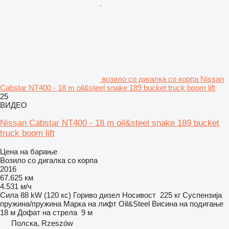
возило со дигалка со корпа Nissan
Cabstar NT400 - 18 m oil&steel snake 189 bucket truck boom lift
25
ВИДЕО
Nissan Cabstar NT400 - 18 m oil&steel snake 189 bucket
truck boom lift
Цена на барање
Возило со дигалка со корпа
2016
67.625 км
4.531 м/ч
Сила
88 kW (120 кс)
Гориво
дизел
Носивост
225 кг
Суспензија
пружина/пружина
Марка на лифт
Oil&Steel
Висина на подигање
18 м
Дофат на стрела
9 м
Полска, Rzeszów