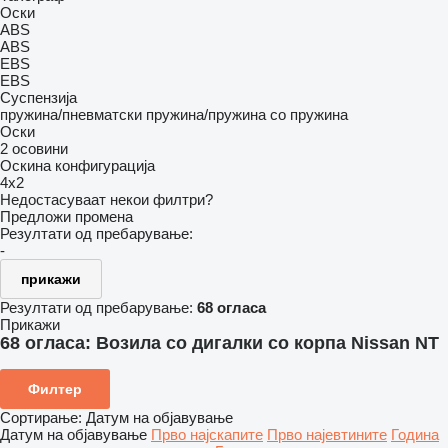
Оски
ABS
ABS
EBS
EBS
Суспензија
пружина/пневматски
пружина/пружина
со пружина
Оски
2 осовини
Оскина конфигурација
4x2
Недостасуваат некои филтри?
Предложи промена
Резултати од пребарување:
-
прикажи
Резултати од пребарување:
68 огласа
Прикажи
68 огласа:
Возила со дигалки со корпа Nissan NT
Филтер
Сортирање
:
Датум на објавување
Датум на објавување
Прво најскапите
Прво најевтините
Година