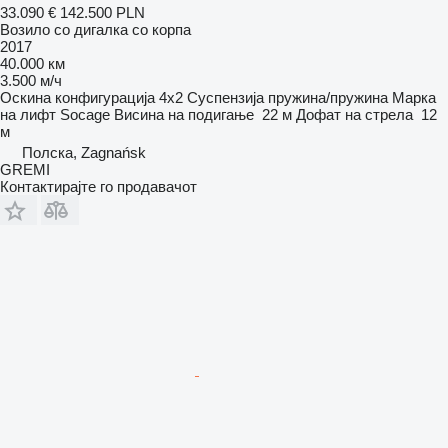
33.090 €
142.500 PLN
Возило со дигалка со корпа
2017
40.000 км
3.500 м/ч
Оскина конфигурација
4x2
Суспензија
пружина/пружина
Марка
на лифт
Socage
Висина на подигање
22 м
Дофат на стрела
12
м
Полска, Zagnańsk
GREMI
Контактирајте го продавачот