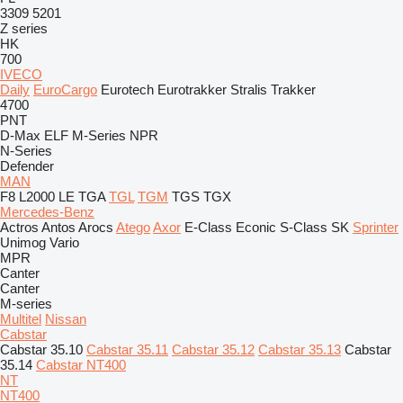
3309
5201
Z series
HK
700
IVECO
Daily
EuroCargo
Eurotech
Eurotrakker
Stralis
Trakker
4700
PNT
D-Max
ELF
M-Series
NPR
N-Series
Defender
MAN
F8
L2000
LE
TGA
TGL
TGM
TGS
TGX
Mercedes-Benz
Actros
Antos
Arocs
Atego
Axor
E-Class
Econic
S-Class
SK
Sprinter
Unimog
Vario
MPR
Canter
Canter
M-series
Multitel
Nissan
Cabstar
Cabstar 35.10
Cabstar 35.11
Cabstar 35.12
Cabstar 35.13
Cabstar
35.14
Cabstar NT400
NT
NT400