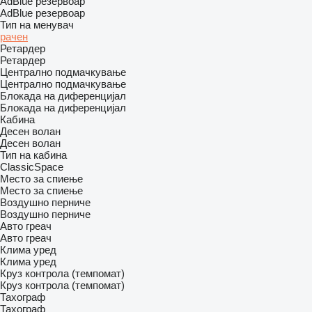
AdBlue резервоар
AdBlue резервоар
Тип на менувач
рачен
Ретардер
Ретардер
Централно подмачкување
Централно подмачкување
Блокада на диференцијал
Блокада на диференцијал
Кабина
Десен волан
Десен волан
Тип на кабина
ClassicSpace
Место за спиење
Место за спиење
Воздушно перниче
Воздушно перниче
Авто греач
Авто греач
Клима уред
Клима уред
Круз контрола (темпомат)
Круз контрола (темпомат)
Тахограф
Тахограф