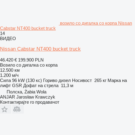
возило со дигалка со корпа Nissan
Cabstar NT400 bucket truck
14
ВИДЕО
Nissan Cabstar NT400 bucket truck
46.420 €
199.900 PLN
Возило со дигалка со корпа
12.500 км
1.200 м/ч
Сила
96 kW (130 кс)
Гориво
дизел
Носивост
265 кг
Марка на
лифт
GSR
Дофат на стрела
11,3 м
Полска, Żabia Wola
ANJAR Jarosław Krawczyk
Контактирајте го продавачот