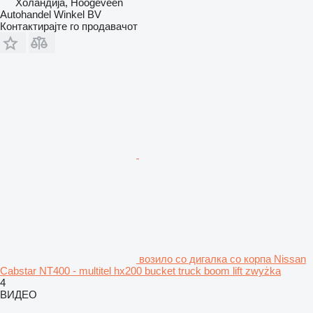
Холандија, Hoogeveen
Autohandel Winkel BV
Контактирајте го продавачот
возило со дигалка со корпа Nissan
Cabstar NT400 - multitel hx200 bucket truck boom lift zwyżka
4
ВИДЕО