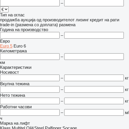
–
Тип на оглас
продажба
аукција
од производителот
лизинг
кредит
на рати
trade-in (размена со доплата)
размена
Година на производство
–
Евро
Euro 5
Euro 6
Километража
–
км
Карактеристики
Носивост
–
кг
Вкупна тежина
–
кг
Нето тежина
–
кг
Работни часови
–
м/
ч
Марка на лифт
Klaas
Multitel
Oil&Steel
Palfinger
Socage