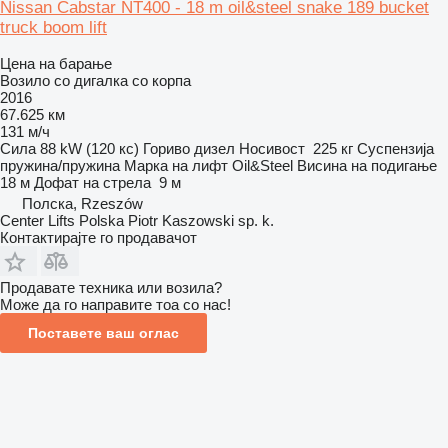
Nissan Cabstar NT400 - 18 m oil&steel snake 189 bucket
truck boom lift
Цена на барање
Возило со дигалка со корпа
2016
67.625 км
131 м/ч
Сила
88 kW (120 кс)
Гориво
дизел
Носивост
225 кг
Суспензија
пружина/пружина
Марка на лифт
Oil&Steel
Висина на подигање
18 м
Дофат на стрела
9 м
Полска, Rzeszów
Center Lifts Polska Piotr Kaszowski sp. k.
Контактирајте го продавачот
Продавате техника или возила?
Може да го направите тоа со нас!
Поставете ваш оглас