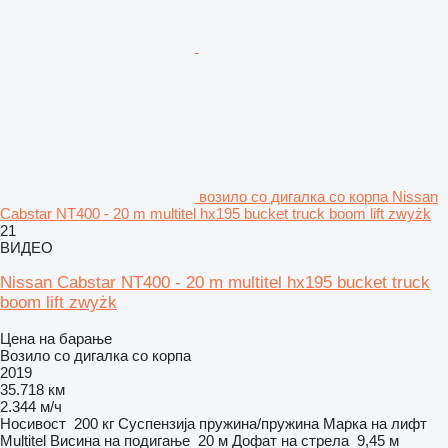
возило со дигалка со корпа Nissan
Cabstar NT400 - 20 m multitel hx195 bucket truck boom lift zwyżk
21
ВИДЕО
Nissan Cabstar NT400 - 20 m multitel hx195 bucket truck
boom lift zwyżk
Цена на барање
Возило со дигалка со корпа
2019
35.718 км
2.344 м/ч
Носивост
200 кг
Суспензија
пружина/пружина
Марка на лифт
Multitel
Висина на подигање
20 м
Дофат на стрела
9,45 м