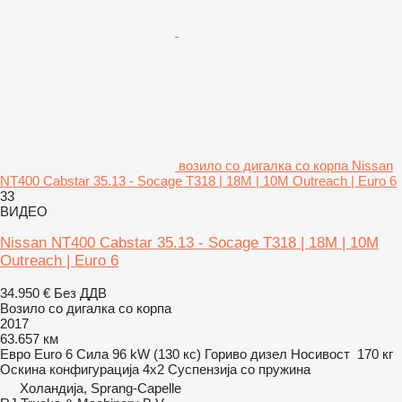
возило со дигалка со корпа Nissan
NT400 Cabstar 35.13 - Socage T318 | 18M | 10M Outreach | Euro 6
33
ВИДЕО
Nissan NT400 Cabstar 35.13 - Socage T318 | 18M | 10M
Outreach | Euro 6
34.950 €
Без ДДВ
Возило со дигалка со корпа
2017
63.657 км
Евро
Euro 6
Сила
96 kW (130 кс)
Гориво
дизел
Носивост
170 кг
Оскина конфигурација
4x2
Суспензија
со пружина
Холандија, Sprang-Capelle