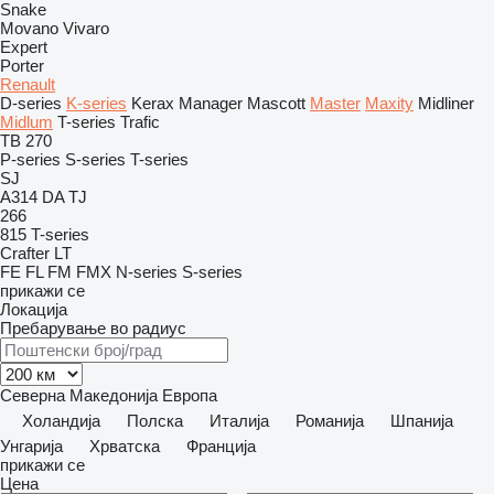
Snake
Movano
Vivaro
Expert
Porter
Renault
D-series
K-series
Kerax
Manager
Mascott
Master
Maxity
Midliner
Midlum
T-series
Trafic
TB 270
P-series
S-series
T-series
SJ
A314
DA
TJ
266
815
T-series
Crafter
LT
FE
FL
FM
FMX
N-series
S-series
прикажи се
Локација
Пребарување во радиус
Северна Македонија
Европа
Холандија
Полска
Италија
Романија
Шпанија
Унгарија
Хрватска
Франција
прикажи се
Цена