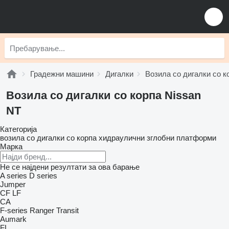
Градежни машини
Дигалки
Возила со дигалки со к
Возила со дигалки со корпа Nissan
NT
Категорија
возила со дигалки со корпа
хидраулични зглобни платформи
Марка
Не се најдени резултати за ова барање
A series
D series
Jumper
CF
LF
CA
F-series
Ranger
Transit
Aumark
FL