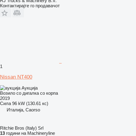
RJ Trucks & Machinery B.V.
Контактирајте го продавачот
1
Nissan NT400
Аукција
Возило со дигалка со корпа
2019
Сила
96 kW (130.61 кс)
Италија, Caorso
Ritchie Bros (Italy) Srl
13
години на Machineryline