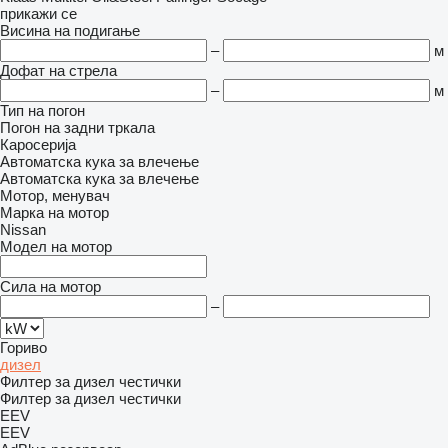
прикажи се
Висина на подигање
–
м
Дофат на стрела
–
м
Тип на погон
Погон на задни тркала
Каросерија
Автоматска кука за влечење
Автоматска кука за влечење
Мотор, менувач
Марка на мотор
Nissan
Модел на мотор
Сила на мотор
–
Гориво
дизел
Филтер за дизел честички
Филтер за дизел честички
EEV
EEV