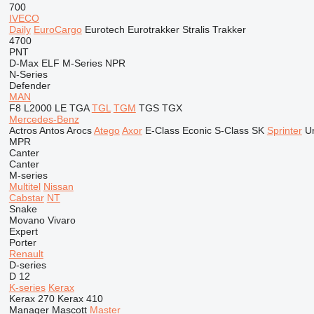
700
IVECO
Daily
EuroCargo
Eurotech
Eurotrakker
Stralis
Trakker
4700
PNT
D-Max
ELF
M-Series
NPR
N-Series
Defender
MAN
F8
L2000
LE
TGA
TGL
TGM
TGS
TGX
Mercedes-Benz
Actros
Antos
Arocs
Atego
Axor
E-Class
Econic
S-Class
SK
Sprinter
U
MPR
Canter
Canter
M-series
Multitel
Nissan
Cabstar
NT
Snake
Movano
Vivaro
Expert
Porter
Renault
D-series
D 12
K-series
Kerax
Kerax 270
Kerax 410
Manager
Mascott
Master