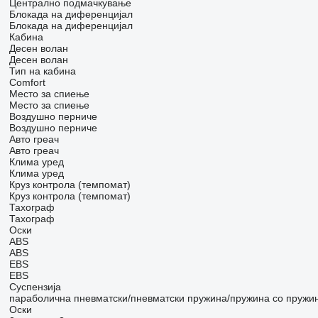
Централно подмачкување
Блокада на диференцијал
Блокада на диференцијал
Кабина
Десен волан
Десен волан
Тип на кабина
Comfort
Место за спиење
Место за спиење
Воздушно перниче
Воздушно перниче
Авто греач
Авто греач
Клима уред
Клима уред
Круз контрола (темпомат)
Круз контрола (темпомат)
Тахограф
Тахограф
Оски
ABS
ABS
EBS
EBS
Суспензија
параболична
пневматски/пневматски
пружина/пружина
со пружи
Оски