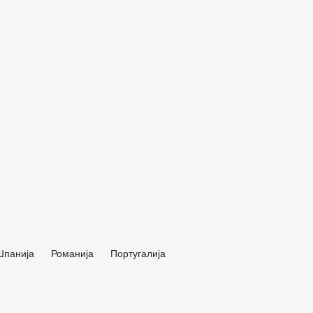
Шпанија
Романија
Португалија