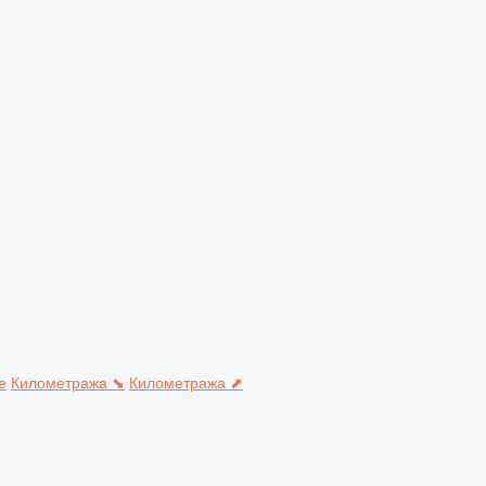
е
Километража ⬊
Километража ⬈