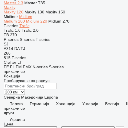
Master 2.3
Master T35
Maxity
Maxity 120
Maxity 130
Maxity 150
Midliner
Midlum
Midlum 180
Midlum 220
Midlum 270
T-series
Trafic
Trafic 1.6
Trafic 2.0
TB 270
P-series
S-series
T-series
SJ
A314
DA
TJ
266
815
T-series
Crafter
LT
FE
FL
FM
FMX
N-series
S-series
прикажи се
Локација
Пребарување во радиус
Северна Македонија
Европа
Полска
Германија
Холандија
Унгарија
Белгија
прикажи се
други
Украина
Цена