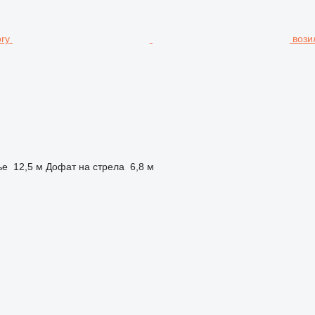
вози
ње
12,5 м
Дофат на стрела
6,8 м