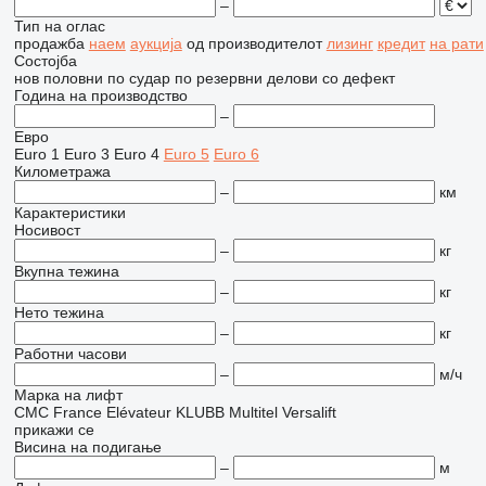
–
Тип на оглас
продажба
наем
аукција
од производителот
лизинг
кредит
на рати
Состојба
нов
половни
по судар
по резервни делови
со дефект
Година на производство
–
Евро
Euro 1
Euro 3
Euro 4
Euro 5
Euro 6
Километража
–
км
Карактеристики
Носивост
–
кг
Вкупна тежина
–
кг
Нето тежина
–
кг
Работни часови
–
м/ч
Марка на лифт
CMC
France Elévateur
KLUBB
Multitel
Versalift
прикажи се
Висина на подигање
–
м