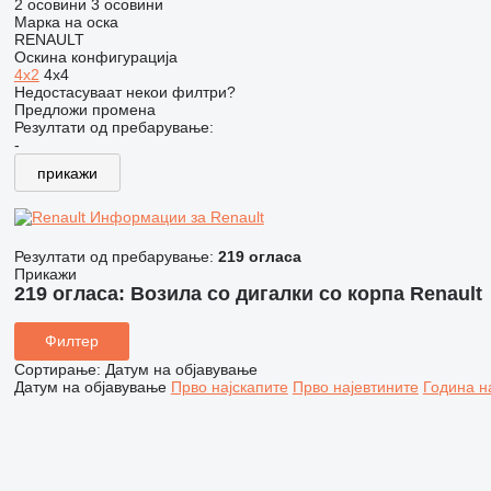
2 осовини
3 осовини
Марка на оска
RENAULT
Оскина конфигурација
4x2
4x4
Недостасуваат некои филтри?
Предложи промена
Резултати од пребарување:
-
прикажи
Информации за Renault
Резултати од пребарување:
219 огласа
Прикажи
219 огласа:
Возила со дигалки со корпа Renault
Филтер
Сортирање
:
Датум на објавување
Датум на објавување
Прво најскапите
Прво најевтините
Година н