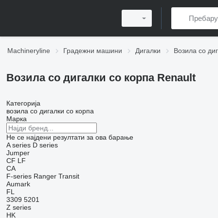
Machineryline
Градежни машини
Дигалки
Возила со диг
Возила со дигалки со корпа Renault
Категорија
возила со дигалки со корпа
Марка
Не се најдени резултати за ова барање
A series
D series
Jumper
CF
LF
CA
F-series
Ranger
Transit
Aumark
FL
3309
5201
Z series
HK