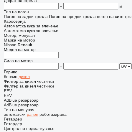
Дофат на стрела
–
м
Тип на погон
Погон на задни тркала
Погон на предни тркала
погон на сите трк
Каросерија
Автоматска кука за влечење
Автоматска кука за влечење
Мотор, менувач
Марка на мотор
Nissan
Renault
Модел на мотор
Сила на мотор
–
Гориво
бензин
дизел
Филтер за дизел честички
Филтер за дизел честички
EEV
EEV
AdBlue резервоар
AdBlue резервоар
Тип на менувач
автоматски
рачен
роботизирана
Ретардер
Ретардер
Централно подмачкување