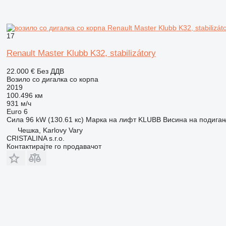
17
Renault Master Klubb K32, stabilizátory
22.000 €
Без ДДВ
Возило со дигалка со корпа
2019
100.496 км
931 м/ч
Euro 6
Сила
96 kW (130.61 кс)
Марка на лифт
KLUBB
Висина на подига
Чешка, Karlovy Vary
CRISTALINA s.r.o.
Контактирајте го продавачот