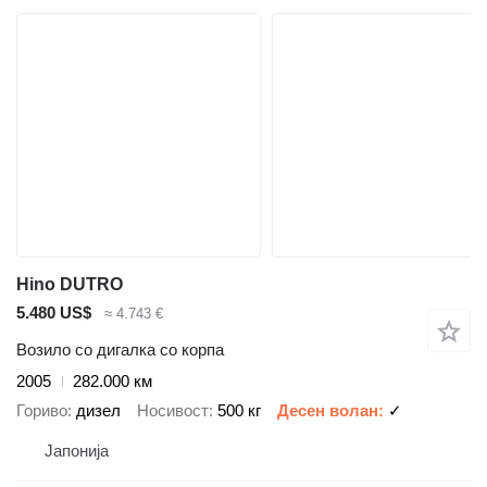
Hino DUTRO
5.480 US$
≈ 4.743 €
Возило со дигалка со корпа
2005
282.000 км
Гориво
дизел
Носивост
500 кг
Десен волан
✓
Јапонија