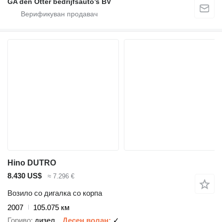
GA den Otter bedrijfsauto’s BV
Hino DUTRO
8.430 US$
≈ 7.296 €
Возило со дигалка со корпа
2007
105.075 км
Гориво
дизел
Десен волан
✓