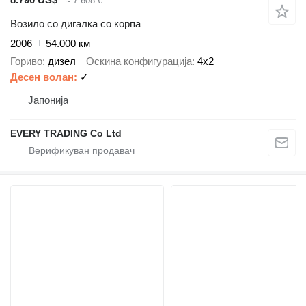
≈ 7.608 €
Возило со дигалка со корпа
2006
54.000 км
Гориво
дизел
Оскина конфигурација
4x2
Десен волан
✓
Јапонија
EVERY TRADING Co Ltd