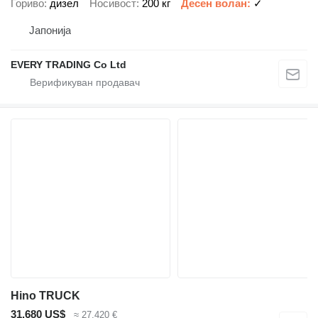
Гориво
дизел
Носивост
200 кг
Десен волан
✓
Јапонија
EVERY TRADING Co Ltd
Hino TRUCK
31.680 US$
≈ 27.420 €