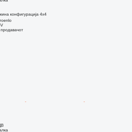
кина конфигурација
4x4
roenlo
BV
о продавачот
ДВ
алка