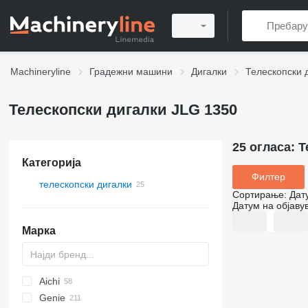
Machineryline
Градежни машини
Дигалки
Телескопски 
Телескопски дигалки JLG 1350
25 огласа:
Т
Категорија
Филтер
телескопски дигалки
Сортирање
:
Дат
Датум на објаву
Марка
Aichi
Genie
SP
DK