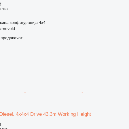
В
алка
кина конфигурација
4x4
arneveld
о продавачот
iesel, 4x4x4 Drive 43.3m Working Height
В
алка