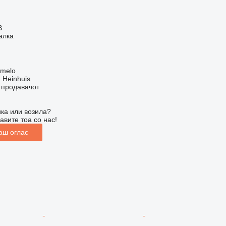
В
алка
lmelo
 Heinhuis
о продавачот
ка или возила?
авите тоа со нас!
аш оглас