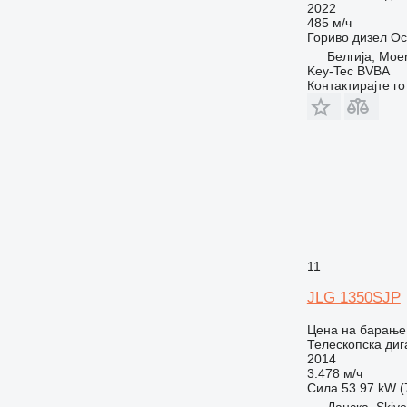
2022
485 м/ч
Гориво
дизел
Ос
Белгија, Moe
Key-Tec BVBA
Контактирајте г
11
JLG 1350SJP
Цена на барање
Телескопска диг
2014
3.478 м/ч
Сила
53.97 kW (
Данска, Skive