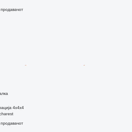
о продавачот
алка
рација
4x4x4
charest
о продавачот