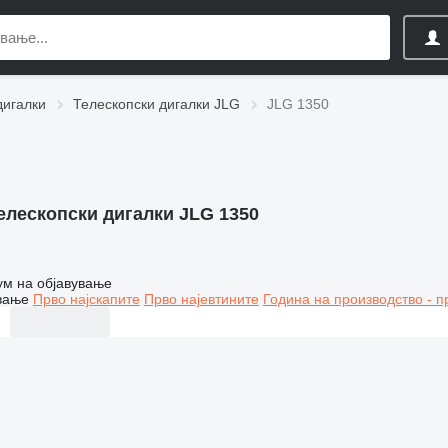
дигалки
Телескопски дигалки JLG
JLG 1350
елескопски дигалки JLG 1350
ум на објавување
вање
Прво најскапите
Прво најевтините
Година на производство - п