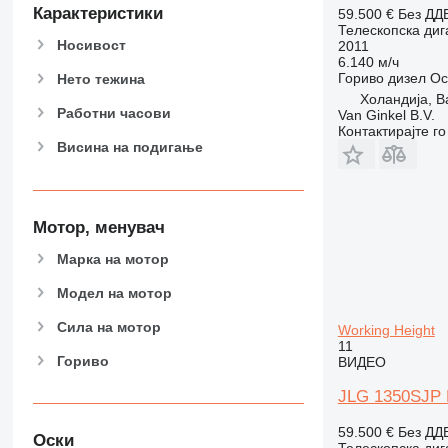
Карактеристики
59.500 €
Без ДД
Телескопска диг
Носивост
2011
6.140 м/ч
Гориво
дизел
Ос
Нето тежина
Холандија, B
Работни часови
Van Ginkel B.V.
Контактирајте г
Висина на подигање
Мотор, менувач
Марка на мотор
Модел на мотор
Сила на мотор
Working Height
11
Гориво
ВИДЕО
JLG 1350SJP D
59.500 €
Без ДД
Оски
Телескопска диг