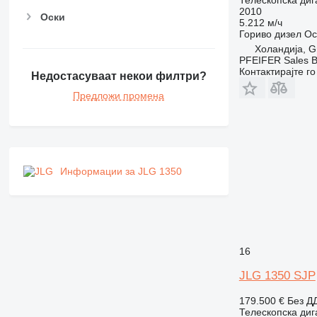
2010
Оски
5.212 м/ч
Гориво
дизел
Ос
Холандија, G
PFEIFER Sales 
Контактирајте г
Недостасуваат некои филтри?
Предложи промена
Информации за JLG 1350
16
JLG 1350 SJP
179.500 €
Без Д
Телескопска диг