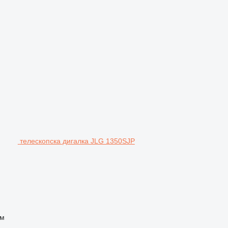
телескопска дигалка JLG 1350SJP
 м