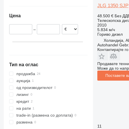
Белгија
Кина
JLG 1350 SJP
Шведска
Египет
Цена
48.500 €
Без ДД
Романија
Телескопска диг
Шпанија
2010
–
5.834 м/ч
Данска
Гориво
дизел
Унгарија
Холандија, A
Autohandel Gebr.
Контактирајте г
Продавате техни
Тип на оглас
Може да го напр
продажба
Поставете в
аукција
од производителот
лизинг
кредит
на рати
trade-in (размена со доплата)
размена
11