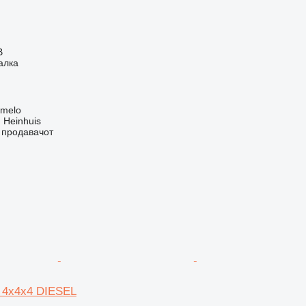
В
алка
lmelo
 Heinhuis
о продавачот
 4x4x4 DIESEL