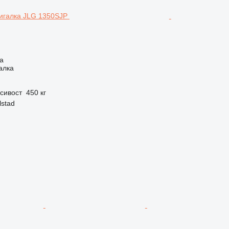
а
алка
сивост
450 кг
lstad