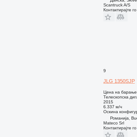
Scantruck A/S
Контактирајте г
9
JLG 1350SJP
Цена на барање
Телескопска диг
2015
6.337 м/ч
Оскина конфигу
Романија, Bu
Mateco Srl
Контактирајте г