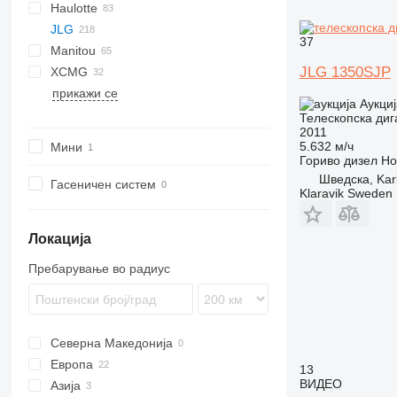
Haulotte
SR
DL
S series
AMZ
JLG
Z series
MZ
H-series
EX
527
37
Manitou
HA
80
KK
T-series
JLG 1350SJP
XCMG
HT
400SC
ATJ
ROTO
HR
1550
SJ
AB
LEO30T
прикажи се
Star
450
MRT
4200
TB
LEO36T
GTBZ
ZT
Аукциј
460
MT
Телескопска диг
2011
600
TJ
5.632 м/ч
Мини
660
ULM
Гориво
дизел
Но
680
Шведска, Kar
Гасеничен систем
Klaravik Sweden
800
860
800AJ
Локација
1200
1250
Пребарување во радиус
1350
3394
E-series
Северна Македонија
R-series
E450
Европа
13
E600
ВИДЕО
Азија
Холандија