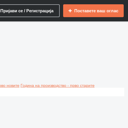
Пријави се / Регистрација
Поставете ваш оглас
рво новите
Година на производство - прво старите