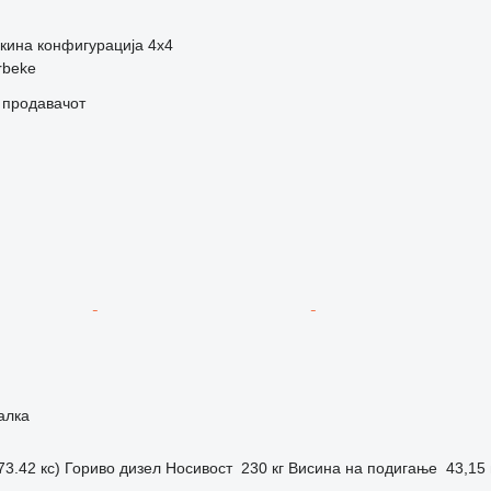
кина конфигурација
4x4
rbeke
о продавачот
алка
73.42 кс)
Гориво
дизел
Носивост
230 кг
Висина на подигање
43,15