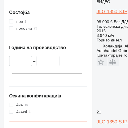
ВИДЕО
JLG 1350 SJP
Состојба
нов
98.000 €
Без ДД
Телескопска диг
половни
2016
3.940 м/ч
Гориво
дизел
Холандија, A
Година на производство
Autohandel Gebr.
Контактирајте г
–
Оскина конфигурација
4x4
4x4x4
21
JLG 1350 SJP