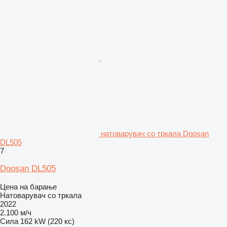
натоварувач со тркала Doosan
DL505
7
Doosan DL505
Цена на барање
Натоварувач со тркала
2022
2.100 м/ч
Сила
162 kW (220 кс)