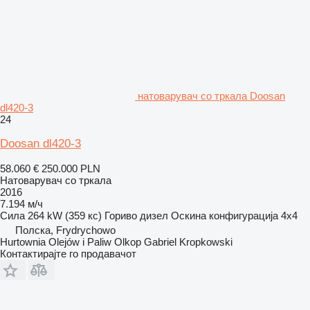
натоварувач со тркала Doosan
dl420-3
24
Doosan dl420-3
58.060 €
250.000 PLN
Натоварувач со тркала
2016
7.194 м/ч
Сила
264 kW (359 кс)
Гориво
дизел
Оскина конфигурација
4x4
Полска, Frydrychowo
Hurtownia Olejów i Paliw Olkop Gabriel Kropkowski
Контактирајте го продавачот