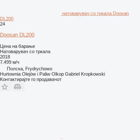
натоварувач со тркала Doosan
DL200
24
Doosan DL200
Цена на барање
Натоварувач со тркала
2018
7.499 м/ч
Полска, Frydrychowo
Hurtownia Olejów i Paliw Olkop Gabriel Kropkowski
Контактирајте го продавачот