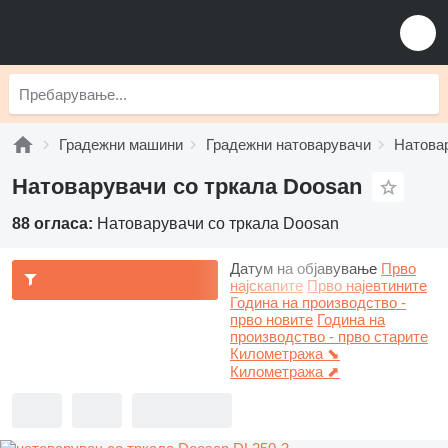
Градежни машини
Градежни натоварувачи
Натовар
Натоварувачи со тркала Doosan
88 огласа:
Натоварувачи со тркала Doosan
Датум на објавување
Прво
најскапите
Прво најевтините
Година на производство -
прво новите
Година на
производство - прво старите
Километража ⬊
Километража ⬈