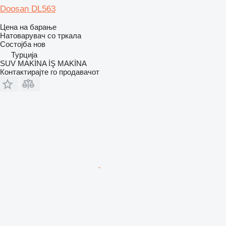
Doosan DL563
Цена на барање
Натоварувач со тркала
Состојба
нов
Турција
SUV MAKİNA İŞ MAKİNA
Контактирајте го продавачот