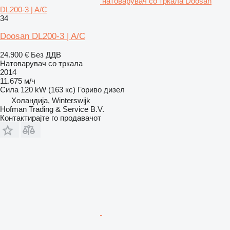
натоварувач со тркала Doosan
DL200-3 | A/C
34
Doosan DL200-3 | A/C
24.900 €
Без ДДВ
Натоварувач со тркала
2014
11.675 м/ч
Сила
120 kW (163 кс)
Гориво
дизел
Холандија, Winterswijk
Hofman Trading & Service B.V.
Контактирајте го продавачот