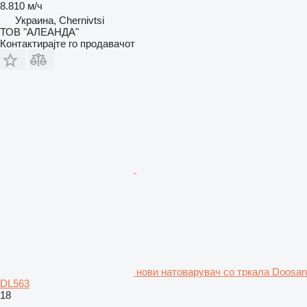
8.810 м/ч
Украина, Chernivtsi
ТОВ "АЛЕАНДА"
Контактирајте го продавачот
нови натоварувач со тркала Doosan
DL563
18