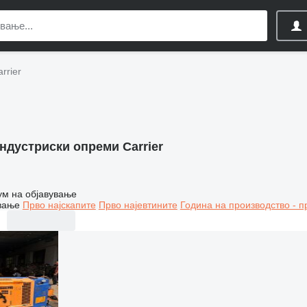
rrier
ндустриски опреми Carrier
ум на објавување
вање
Прво најскапите
Прво најевтините
Година на производство - п