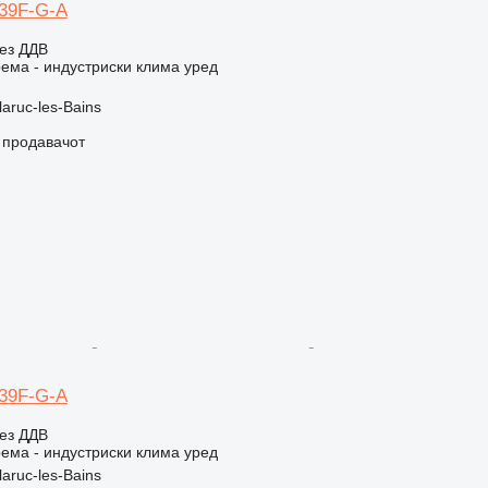
E39F-G-A
ез ДДВ
ема - индустриски клима уред
aruc-les-Bains
о продавачот
E39F-G-A
ез ДДВ
ема - индустриски клима уред
aruc-les-Bains