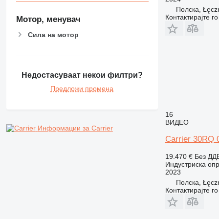
Полска, Łęcz
Контактирајте г
Мотор, менувач
Сила на мотор
Недостасуваат некои филтри?
Предложи промена
16
ВИДЕО
Информации за Carrier
Carrier 30RQ
19.470 €
Без ДД
Индустриска опр
2023
Полска, Łęcz
Контактирајте г