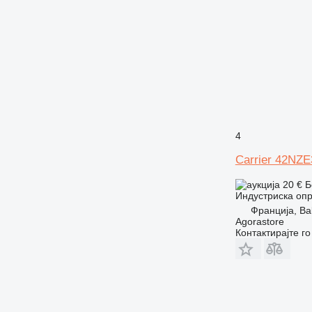
4
Carrier 42NZ
20 €
Б
Индустриска опр
Франција, Bal
Agorastore
Контактирајте г