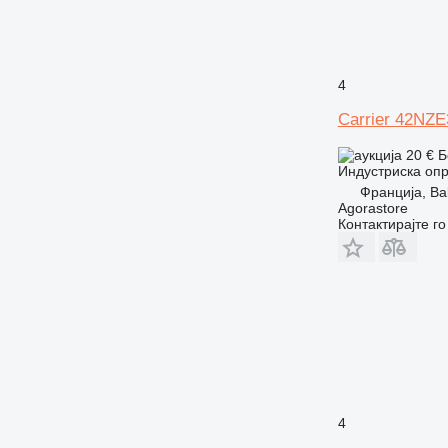
4
Carrier 42NZ
20 €
Б
Индустриска опр
Франција, Bal
Agorastore
Контактирајте г
4