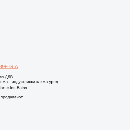
E39F-G-A
ез ДДВ
ема - индустриски клима уред
aruc-les-Bains
о продавачот