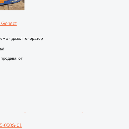
n Genset
ема - дизел генератор
sad
о продавачот
5-050S-01