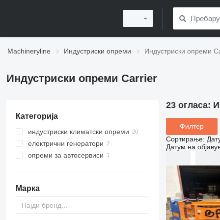
Machineryline
Индустриски опреми
Индустриски опреми Ca
Индустриски опреми Carrier
23 огласа:
И
Категорија
Филтер
индустриски климатски опреми
Сортирање
:
Дат
електрични генератори
индустриски клима уреди
Датум на објаву
опреми за автосервиси
чилери
дизел генератори
алати за автосервис
полначи за акумулатор
Марка