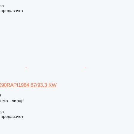
na
о продавачот
 090RAPI1984 87/93.3 KW
В
ема - чилер
na
о продавачот