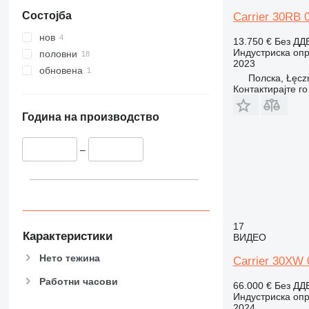
Состојба
Carrier 30RB 
нов
13.750 €
Без ДД
Индустриска опр
половни
2023
обновена
Полска, Łęcz
Контактирајте г
Година на производство
–
17
Карактеристики
ВИДЕО
Нето тежина
Carrier 30XW
Работни часови
66.000 €
Без ДД
Индустриска опр
2024