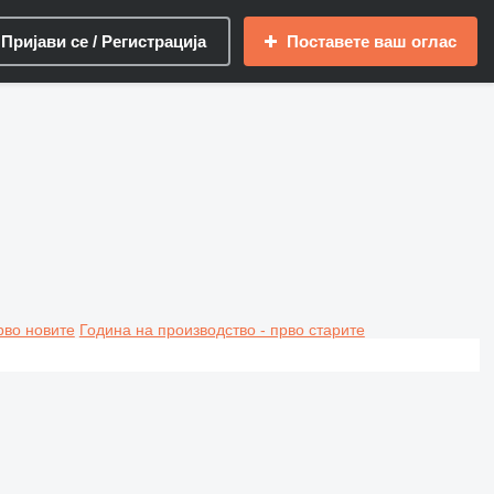
Пријави се / Регистрација
Поставете ваш оглас
рво новите
Година на производство - прво старите