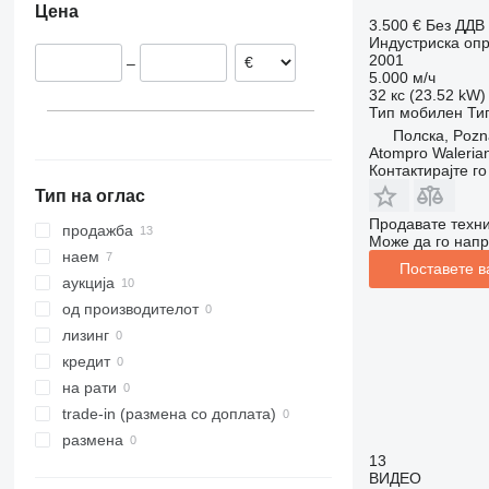
Цена
Португалија
3.500 €
Без ДДВ
Индустриска опр
Унгарија
2001
–
Белгија
5.000 м/ч
32 кс (23.52 kW)
Тип
мобилен
Ти
Полска, Poz
Atompro Waleria
Контактирајте г
Тип на оглас
Продавате техни
продажба
Може да го напр
наем
Поставете в
аукција
од производителот
лизинг
кредит
на рати
trade-in (размена со доплата)
размена
13
ВИДЕО