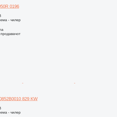
050R 0196
В
ема - чилер
na
о продавачот
 0852B0010 829 KW
В
ема - чилер