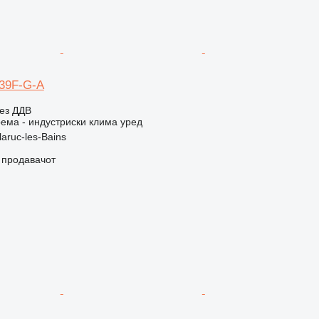
E39F-G-A
ез ДДВ
ема - индустриски клима уред
aruc-les-Bains
о продавачот