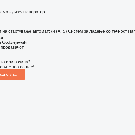
ема - дизел генератор
п на стартување
автоматски (ATS)
Систем за ладење
со течност
На
nań
n Godziejewski
о продавачот
ка или возила?
авите тоа со нас!
аш оглас