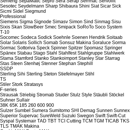
Senfeng
SepaMatic
Sepro
Sera
Serap
Serrmac
Servolift
Sesotec
Seydelmann
Sharp
Shibaura
Shini
Siat
Sicar
Sick
Sicmi
Sidel
Siegmund
Professional
Siemens
Sigma
Signode
Simasv
Simon
Sind
Sinmag
Sisu
Sixis
Skan
SlowBeer
Smec
Smipack
SoRoTo
Soco System
T-10
Socomec
Sodeca
Sodick
Soehnle
Soenen Hendrik
Soitaab
Solar
Solaris
Sollich
Somab
Sonsuz Makina
Soraluce
Sorma
Sormac
Sottoriva
Speck
Spinner
Spitzer
Spomasz
Springer
Spänex
Stabau
Stago
Stahl
Stahlfest
Stahlgruppe
Stahlwerk
Stama
Stamford
Stanko
Stankoimport
Stanley
Star
Starrag
Stas
Steen
Stenhøj
Stenner
Stephan
Stephill
SSDP
Sterling Sihi
Sterling
Steton
Stiefelmayer
Stihl
TS
Stiler
Stork
Stratasys
F-series
Strausak
Striebig
Stromab
Studer
Stulz
Style
Stäubli
Stöckel
Suhner
Sullair
38K
65K
185
260
600
900
Sulzer
Sumbel
Sumera
Sumitomo SHI Demag
Sunnen
Sunnex
Superior
Supervac
SureWeld
Suzuki
Swegon
Swift
Swift-Cut
Syspal
Systemair
TAD
TBT
TCI Cutting
TCM
TGM
TICAB
TKS
TLS
TMAK Makina