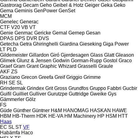
Gastrorag
Gecam
Geho
Geibel & Hotz
Geiger
Geka
Geko
Gema
Geminis
GenPower
GenSet
MCM
Genelec
Generac
CTF
V20
VB
VT
Genie
Genmac
Gericke
Gernal
Gernep
Gesan
DPAS
DPS
DVR
DVS
Getecha
Getra
Ghiringhelli
Giardina
Gieseking
Giga Power
LT
PLD
Gildemeister
Gillardon
Giró
Gjerdesagen
Glass
Glatt
Gleason
Glimek
Glunz & Jensen
Godwin
Gorman-Rupp
Gostol
Graco
Graef
Gram
Grant
Graphic Whizard
Grasselli
Graule
AKF
ZS
Graziano
Grecon
Greefa
Greif
Griggio
Grimme
RH
SE
SL
Grindermak
Grindex
Grit
Gross
Grundfos
Gruppo Fabbri
Gucbir
Guifil
Guilliet
Gulliver
Gurutzpe
Guttridge
Gweike
Gys
Gämmerler
Gölz
FS
Güde
Günther
Güntner
H&M
HANOMAG
HASKAN
HAWE
HBM
HB‑Therm
HDK
HE-VA
HM Machinery
HP
HSM
HTT
Haas
EC
SL
ST
VF
Habämfa
Haco