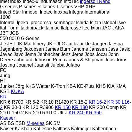
Imet
Index
Index-6
Indumasch
InfoTec
Ingersoll Rand
G-series
P-series
R-series
T-series
VHP
XHP
Inject Star
Inmesol
Inotec
Inoxpa
Integra
International
1600
Interroll
Ipeka
Iprocomsa
Isernhäger
Ishida
Isitan
Istobal
Isve
Ital Form
Italdibipack
Italmac
Italpresse
Itec
Ixion
JAC
JAKA
JBT
JCB
550
8010
G-Series
JD
JET
JK-Machinery
JKF
JLG
Jack
Jackle
Jaeger
Jaespa
Jagenberg
Jakobsen
James Burn
Janome
Janssen
Jasa
Jasic
Javac
Javo
Jema
Jenbacher
Jenz
Jeros
Jobs
Jocar
John
Deere
Johnford
Johnson Pump
Jones & Shipman
Joos
Jorns
Josting
Jouanel
Juaristi
Jufeba
Julabo
FC
Jung
HF
Junker
Jörg
K+G Wetter
K-Tron
KBA
KD-Putz
KHS
KIA
KMA
KSB
KUKA
KR
KR 6 R700
KR 6-2
KR 10 R1420
KR 15-2
KR 16-2
KR 30 L16-
2
KR 30-3
KR 120 R3900
KR 150
KR 180
KR 200 Comp
KR
210 L150-2
KR 210 R3100 Ultra
KR 240
KR 360
Kaeser
AS
BS
ESD
M-series
SK
SM
Kaiser
Kaishan
Kallesoe
Kallfass
Kalmeijer
Kaltenbach