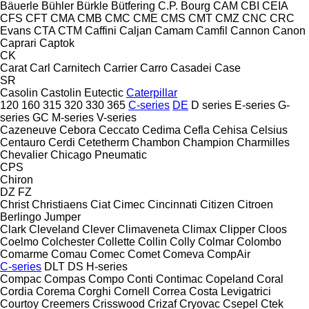
Bäuerle
Bühler
Bürkle
Bütfering
C.P. Bourg
CAM
CBI
CEIA
CFS
CFT
CMA
CMB
CMC
CME
CMS
CMT
CMZ
CNC
CRC
Evans
CTA
CTM
Caffini
Caljan
Camam
Camfil
Cannon
Canon
Caprari
Captok
CK
Carat
Carl
Carnitech
Carrier
Carro
Casadei
Case
SR
Casolin
Castolin Eutectic
Caterpillar
120
160
315
320
330
365
C-series
DE
D series
E-series
G-
series
GC
M-series
V-series
Cazeneuve
Cebora
Ceccato
Cedima
Cefla
Cehisa
Celsius
Centauro
Cerdi
Cetetherm
Chambon
Champion
Charmilles
Chevalier
Chicago Pneumatic
CPS
Chiron
DZ
FZ
Christ
Christiaens
Ciat
Cimec
Cincinnati
Citizen
Citroen
Berlingo
Jumper
Clark
Cleveland
Clever
Climaveneta
Climax
Clipper
Cloos
Coelmo
Colchester
Collette
Collin
Colly
Colmar
Colombo
Comarme
Comau
Comec
Comet
Comeva
CompAir
C-series
DLT
DS
H-series
Compac
Compas
Compo
Conti
Contimac
Copeland
Coral
Cordia
Corema
Corghi
Cornell
Correa
Costa Levigatrici
Courtoy
Creemers
Crisswood
Crizaf
Cryovac
Csepel
Ctek