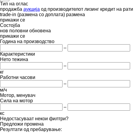
Тип на оглас
продажба
аукција
од производителот
лизинг
кредит
на рати
trade-in (размена со доплата)
размена
прикажи се
Состојба
нов
половни
обновена
прикажи се
Година на производство
–
Карактеристики
Нето тежина
–
кг
Работни часови
–
м/ч
Мотор, менувач
Сила на мотор
–
кс
Недостасуваат некои филтри?
Предложи промена
Резултати од пребарување: