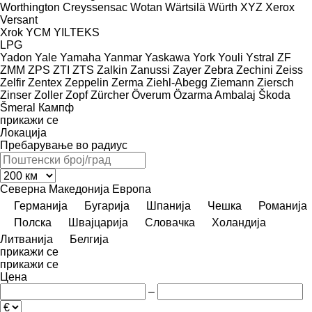
Worthington Creyssensac
Wotan
Wärtsilä
Würth
XYZ
Xerox
Versant
Xrok
YCM
YILTEKS
LPG
Yadon
Yale
Yamaha
Yanmar
Yaskawa
York
Youli
Ystral
ZF
ZMM
ZPS
ZTI
ZTS
Zalkin
Zanussi
Zayer
Zebra
Zechini
Zeiss
Zelfir
Zentex
Zeppelin
Zerma
Ziehl-Abegg
Ziemann
Ziersch
Zinser
Zoller
Zopf
Zürcher
Överum
Özarma Ambalaj
Škoda
Šmeral
Кампф
прикажи се
Локација
Пребарување во радиус
Северна Македонија
Европа
Германија
Бугарија
Шпанија
Чешка
Романија
Полска
Швајцарија
Словачка
Холандија
Литванија
Белгија
прикажи се
прикажи се
Цена
–