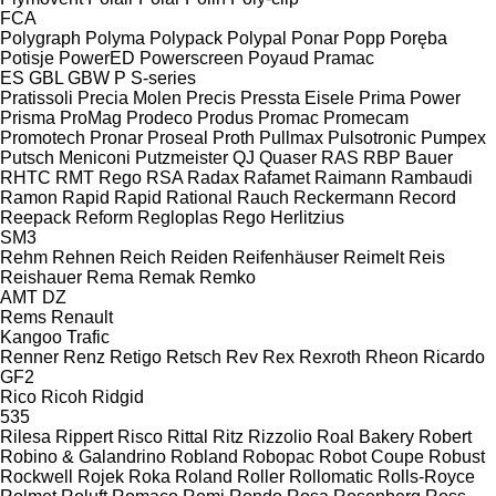
FCA
Polygraph
Polyma
Polypack
Polypal
Ponar
Popp
Poręba
Potisje
PowerED
Powerscreen
Poyaud
Pramac
ES
GBL
GBW
P
S-series
Pratissoli
Precia Molen
Precis
Pressta Eisele
Prima Power
Prisma
ProMag
Prodeco
Produs
Promac
Promecam
Promotech
Pronar
Proseal
Proth
Pullmax
Pulsotronic
Pumpex
Putsch Meniconi
Putzmeister
QJ
Quaser
RAS
RBP Bauer
RHTC
RMT Rego
RSA
Radax
Rafamet
Raimann
Rambaudi
Ramon
Rapid
Rapid
Rational
Rauch
Reckermann
Record
Reepack
Reform
Regloplas
Rego Herlitzius
SM3
Rehm
Rehnen
Reich
Reiden
Reifenhäuser
Reimelt
Reis
Reishauer
Rema
Remak
Remko
AMT
DZ
Rems
Renault
Kangoo
Trafic
Renner
Renz
Retigo
Retsch
Rev
Rex
Rexroth
Rheon
Ricardo
GF2
Rico
Ricoh
Ridgid
535
Rilesa
Rippert
Risco
Rittal
Ritz
Rizzolio
Roal Bakery
Robert
Robino & Galandrino
Robland
Robopac
Robot Coupe
Robust
Rockwell
Rojek
Roka
Roland
Roller
Rollomatic
Rolls-Royce