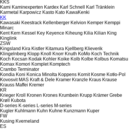
KKS
Kami
Kaminexperten
Kardex
Karl Schnell
Karl Tränklein
Karmetal
Karpowicz
Kasto
Kato
KawaKenki
KK
Kawasaki
Keestrack
Kellenberger
Kelvion
Kemper
Kemppi
Minarc
Kent
Kern
Kessel
Key
Keyence
Kiheung
Kilia
Kilian
King
Kinglink
ZSW
Kingsland
Kira
Kistler
Kitamura
Kjellberg
Klieverik
Klingelnberg
Klopp
Knoll
Knorr
Knuth
KoMo
Koch Technik
Koch
Kocsan
Kodak
Kohler
Koike
Kolb
Kolbe
Kolbus
Komatsu
Komax
Komori
Komplet
Komptech
Crambo
Terminator
Kondia
Koni
Konica Minolta
Koppens
Kornit
Kosme
Kotło-Pol
Kovosvit MAS
Kraft & Dele
Kramer
Kranzle
Kraus
Krause
Krauss Maffei
Kremer
KR
Krieger
Kroll
Kronen
Krones
Krumbein
Krupp
Krämer Grebe
Krøll
Kubota
D-series
K-series
L-series
M-series
Kugler
Kuhlmann
Kuhn
Kuhne
Kunzmann
Kuper
FW
Kusing
Kverneland
ES