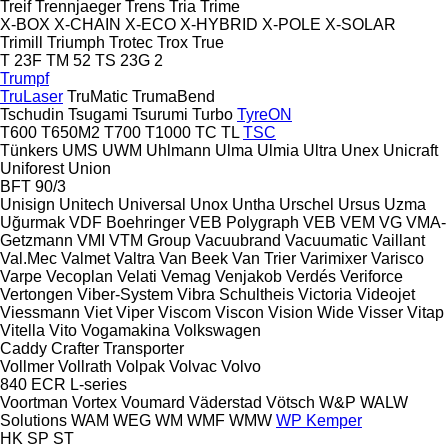
Treif
Trennjaeger
Trens
Tria
Trime
X-BOX
X-CHAIN
X-ECO
X-HYBRID
X-POLE
X-SOLAR
Trimill
Triumph
Trotec
Trox
True
T 23F
TM 52
TS 23G 2
Trumpf
TruLaser
TruMatic
TrumaBend
Tschudin
Tsugami
Tsurumi
Turbo
TyreON
T600
T650M2
T700
T1000
TC
TL
TSC
Tünkers
UMS
UWM
Uhlmann
Ulma
Ulmia
Ultra
Unex
Unicraft
Uniforest
Union
BFT 90/3
Unisign
Unitech
Universal
Unox
Untha
Urschel
Ursus
Uzma
Uğurmak
VDF Boehringer
VEB Polygraph
VEB
VEM
VG
VMA-
Getzmann
VMI
VTM Group
Vacuubrand
Vacuumatic
Vaillant
Val.Mec
Valmet
Valtra
Van Beek
Van Trier
Varimixer
Varisco
Varpe
Vecoplan
Velati
Vemag
Venjakob
Verdés
Veriforce
Vertongen
Viber-System
Vibra Schultheis
Victoria
Videojet
Viessmann
Viet
Viper
Viscom
Viscon
Vision Wide
Visser
Vitap
Vitella
Vito
Vogamakina
Volkswagen
Caddy
Crafter
Transporter
Vollmer
Vollrath
Volpak
Volvac
Volvo
840
ECR
L-series
Voortman
Vortex
Voumard
Väderstad
Vötsch
W&P
WALW
Solutions
WAM
WEG
WM
WMF
WMW
WP Kemper
HK
SP
ST