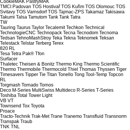
CookieMAK
PastryMAK
TMCI Padovan
TOS Hostivař
TOS Kuřim
TOS Olomouc
TOS
Svitavy
TOS Varnsdorf
TOS
Tajmac-ZPS
Takamaz
Takisawa
Takumi
Talsa
Tamutom
Tank
Tank
Tatra
TW
Tauring
Taurus
Taylor
Tecalemit
Techkon
Technical
TechnologieCNC
Technopack
Tecna
Tecnodom
Tecnoma
Tedsan
TehnoMashStroy
Teka
Tekna
Teknomek
Teksan
Telestack
Telstar
Terberg
Terex
820
RL
Tesa
Tetra Pak®
Tfon
Surfacer
Thaletec
Theisen & Bonitz
Thermo King
Thermo Scientific
Thermo
Thermobile
Thermocold
Thiel
Thomas
Thyssen
Tiger
Timesavers
Tipper Tie
Titan
Tonello
Tong
Tool-Temp
Topcon
RL
Torgmash
Tornado
Tornos
Deco
M-Series
MultiSwiss
Multideco
R-Series
T-Series
Toshiba
Total
Tower Light
VB
VT
Townsend
Tox
Toyota
Proace
Tracto-Technik
Trak-Met
Trane
Tranemo
Transfluid
Transnorm
Transpak
Traub
TNK
TNL