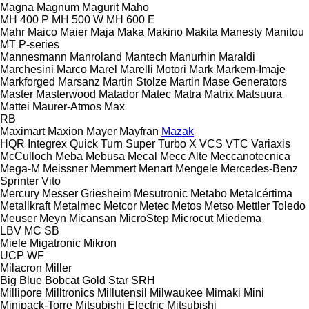
Magna
Magnum
Magurit
Maho
MH 400 P
MH 500 W
MH 600 E
Mahr
Maico
Maier
Maja
Maka
Makino
Makita
Manesty
Manitou
MT
P-series
Mannesmann
Manroland
Mantech
Manurhin
Maraldi
Marchesini
Marco
Marel
Marelli Motori
Mark
Markem-Imaje
Markforged
Marsanz
Martin Stolze
Martin
Mase Generators
Master
Masterwood
Matador
Matec
Matra
Matrix
Matsuura
Mattei
Maurer-Atmos
Max
RB
Maximart
Maxion
Mayer
Mayfran
Mazak
HQR
Integrex
Quick Turn
Super Turbo X
VCS
VTC
Variaxis
McCulloch
Meba
Mebusa
Mecal
Mecc Alte
Meccanotecnica
Mega-M
Meissner
Memmert
Menart
Mengele
Mercedes-Benz
Sprinter
Vito
Mercury
Messer Griesheim
Mesutronic
Metabo
Metalcértima
Metallkraft
Metalmec
Metcor
Metec
Metos
Metso
Mettler Toledo
Meuser
Meyn
Micansan
MicroStep
Microcut
Miedema
LBV
MC
SB
Miele
Migatronic
Mikron
UCP
WF
Milacron
Miller
Big Blue
Bobcat
Gold Star
SRH
Millipore
Milltronics
Millutensil
Milwaukee
Mimaki
Mini
Minipack-Torre
Mitsubishi Electric
Mitsubishi