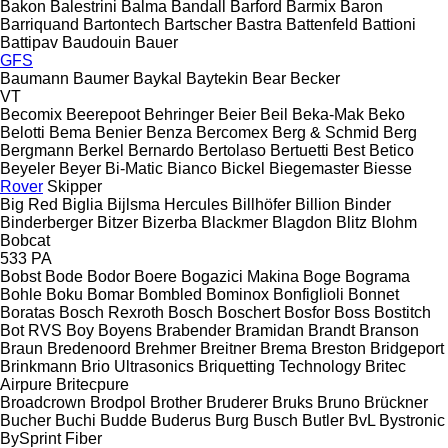
Bakon
Balestrini
Balma
Bandall
Barford
Barmix
Baron
Barriquand
Bartontech
Bartscher
Bastra
Battenfeld
Battioni
Battipav
Baudouin
Bauer
GFS
Baumann
Baumer
Baykal
Baytekin
Bear
Becker
VT
Becomix
Beerepoot
Behringer
Beier
Beil
Beka-Mak
Beko
Belotti
Bema
Benier
Benza
Bercomex
Berg & Schmid
Berg
Bergmann
Berkel
Bernardo
Bertolaso
Bertuetti
Best
Betico
Beyeler
Beyer
Bi-Matic
Bianco
Bickel
Biegemaster
Biesse
Rover
Skipper
Big Red
Biglia
Bijlsma Hercules
Billhöfer
Billion
Binder
Binderberger
Bitzer
Bizerba
Blackmer
Blagdon
Blitz
Blohm
Bobcat
533
PA
Bobst
Bode
Bodor
Boere
Bogazici Makina
Boge
Bograma
Bohle
Boku
Bomar
Bombled
Bominox
Bonfiglioli
Bonnet
Boratas
Bosch Rexroth
Bosch
Boschert
Bosfor
Boss
Bostitch
Bot RVS
Boy
Boyens
Brabender
Bramidan
Brandt
Branson
Braun
Bredenoord
Brehmer
Breitner
Brema
Breston
Bridgeport
Brinkmann
Brio Ultrasonics
Briquetting Technology
Britec
Airpure
Britecpure
Broadcrown
Brodpol
Brother
Bruderer
Bruks
Bruno
Brückner
Bucher
Buchi
Budde
Buderus
Burg
Busch
Butler
BvL
Bystronic
BySprint Fiber