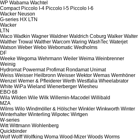
WP
Wabama
Wachtel
Compact
Piccolo I-4
Piccolo I-5
Piccolo I-6
Wacker Neuson
G-series
HX
LTN
Wacker
LTN
Waco
Wadkin
Wagner
Waldner
Waldrich Coburg
Walker
Walter
Walther Trowal
Walther
Warcom
Waring
WashTec
Waterjet
Watson
Weber
Webo
Webomatic
Wedholms
DF
Weeke
Wegoma
Wehrmann
Weiler
Weima
Weinbrenner
Weinig
Hydromat
Powermat
Profimat
Rondamat
Unimat
Weiss
Weisser Heilbronn
Weisser
Wektor
Wemas
Wemhöner
Wenzel
Werner & Pfleiderer
Werth
Westfalia
Wheelabrator
White
WiPa
Wieland
Wienerberger
Wiesheu
EBO 68
Wila
Wilden
Wile
Wilk
Willemin-Macodel
Willibald
MZA
Wilms
Wilo
Windmöller & Hölscher
Winkler
Winkworth
Winter
Winterhalter
Winterling
Wipotec
Wirtgen
W-series
Witt
Wittmann
Wohlenberg
Quickbinder
Wolf
Wolff
Wolfking
Woma
Wood-Mizer
Woods
Worms