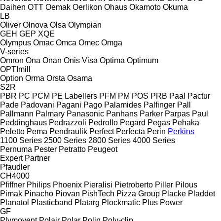
Daihen
OTT
Oemak
Oerlikon
Ohaus
Okamoto
Okuma
LB
Oliver
Olnova
Olsa
Olympian
GEH
GEP
XQE
Olympus
Omac
Omca
Omec
Omga
V-series
Omron
Ona
Onan
Onis Visa
Optima
Optimum
OPTImill
Option
Orma
Orsta
Osama
S2R
PBR
PC
PCM
PE Labellers
PFM
PM
POS
PRB
Paal
Pactur
Pade
Padovani
Pagani
Pago
Palamides
Palfinger
Pall
Pallmann
Palmary
Panasonic
Panhans
Parker
Parpas
Paul
Peddinghaus
Pedrazzoli
Pedrollo
Pegard
Pegas
Pehaka
Peletto
Pema
Pendraulik
Perfect
Perfecta
Perin
Perkins
1100 Series
2500 Series
2800 Series
4000 Series
Pernuma
Pester
Petratto
Peugeot
Expert
Partner
Pfaudler
CH4000
Pfiffner
Philips
Phoenix
Pieralisi
Pietroberto
Piller
Pilous
Pimak
Pinacho
Piovan
PishTech
Pizza Group
Placke
Pladdet
Planatol
Plasticband
Platarg
Plockmatic
Plus Power
GF
Plymovent
Polair
Polar
Polin
Poly-clip