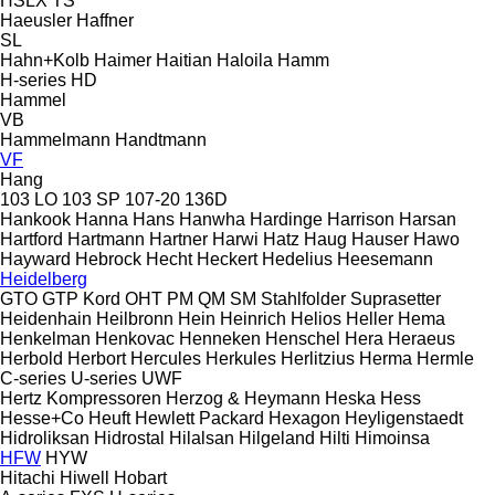
HSLX
TS
Haeusler
Haffner
SL
Hahn+Kolb
Haimer
Haitian
Haloila
Hamm
H-series
HD
Hammel
VB
Hammelmann
Handtmann
VF
Hang
103 LO
103 SP
107-20
136D
Hankook
Hanna
Hans
Hanwha
Hardinge
Harrison
Harsan
Hartford
Hartmann
Hartner
Harwi
Hatz
Haug
Hauser
Hawo
Hayward
Hebrock
Hecht
Heckert
Hedelius
Heesemann
Heidelberg
GTO
GTP
Kord
OHT
PM
QM
SM
Stahlfolder
Suprasetter
Heidenhain
Heilbronn
Hein
Heinrich
Helios
Heller
Hema
Henkelman
Henkovac
Henneken
Henschel
Hera
Heraeus
Herbold
Herbort
Hercules
Herkules
Herlitzius
Herma
Hermle
C-series
U-series
UWF
Hertz Kompressoren
Herzog & Heymann
Heska
Hess
Hesse+Co
Heuft
Hewlett Packard
Hexagon
Heyligenstaedt
Hidroliksan
Hidrostal
Hilalsan
Hilgeland
Hilti
Himoinsa
HFW
HYW
Hitachi
Hiwell
Hobart