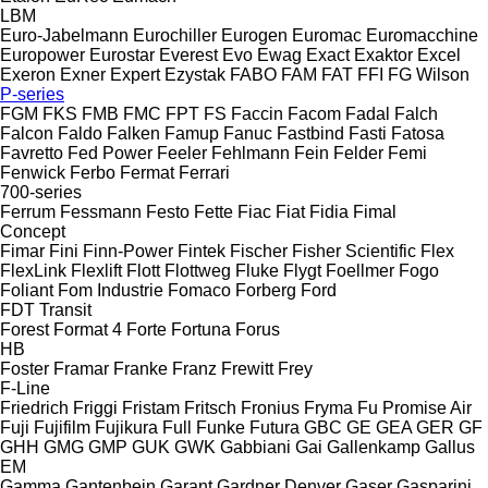
LBM
Euro-Jabelmann
Eurochiller
Eurogen
Euromac
Euromacchine
Europower
Eurostar
Everest
Evo
Ewag
Exact
Exaktor
Excel
Exeron
Exner
Expert
Ezystak
FABO
FAM
FAT
FFI
FG Wilson
P-series
FGM
FKS
FMB
FMC
FPT
FS
Faccin
Facom
Fadal
Falch
Falcon
Faldo
Falken
Famup
Fanuc
Fastbind
Fasti
Fatosa
Favretto
Fed Power
Feeler
Fehlmann
Fein
Felder
Femi
Fenwick
Ferbo
Fermat
Ferrari
700-series
Ferrum
Fessmann
Festo
Fette
Fiac
Fiat
Fidia
Fimal
Concept
Fimar
Fini
Finn-Power
Fintek
Fischer
Fisher Scientific
Flex
FlexLink
Flexlift
Flott
Flottweg
Fluke
Flygt
Foellmer
Fogo
Foliant
Fom Industrie
Fomaco
Forberg
Ford
FDT
Transit
Forest
Format 4
Forte
Fortuna
Forus
HB
Foster
Framar
Franke
Franz
Frewitt
Frey
F-Line
Friedrich
Friggi
Fristam
Fritsch
Fronius
Fryma
Fu Promise Air
Fuji
Fujifilm
Fujikura
Full
Funke
Futura
GBC
GE
GEA
GER
GF
GHH
GMG
GMP
GUK
GWK
Gabbiani
Gai
Gallenkamp
Gallus
EM
Gamma
Gantenbein
Garant
Gardner Denver
Gaser
Gasparini