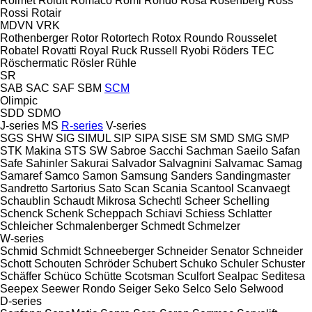
Rolmet
Roluft
Romaco
Romi
Rondo
Rosa
Rosenberg
Ross
Rossi
Rotair
MDVN
VRK
Rothenberger
Rotor
Rotortech
Rotox
Roundo
Rousselet
Robatel
Rovatti
Royal
Ruck
Russell
Ryobi
Röders TEC
Röschermatic
Rösler
Rühle
SR
SAB
SAC
SAF
SBM
SCM
Olimpic
SDD
SDMO
J-series
MS
R-series
V-series
SGS
SHW
SIG
SIMUL
SIP
SIPA
SISE
SM
SMD
SMG
SMP
STK Makina
STS
SW
Sabroe
Sacchi
Sachman
Saeilo
Safan
Safe
Sahinler
Sakurai
Salvador
Salvagnini
Salvamac
Samag
Samaref
Samco
Samon
Samsung
Sanders
Sandingmaster
Sandretto
Sartorius
Sato
Scan
Scania
Scantool
Scanvaegt
Schaublin
Schaudt Mikrosa
Schechtl
Scheer
Schelling
Schenck
Schenk
Scheppach
Schiavi
Schiess
Schlatter
Schleicher
Schmalenberger
Schmedt
Schmelzer
W-series
Schmid
Schmidt
Schneeberger
Schneider Senator
Schneider
Schott
Schouten
Schröder
Schubert
Schuko
Schuler
Schuster
Schäffer
Schüco
Schütte
Scotsman
Sculfort
Sealpac
Seditesa
Seepex
Seewer Rondo
Seiger
Seko
Selco
Selo
Selwood
D-series