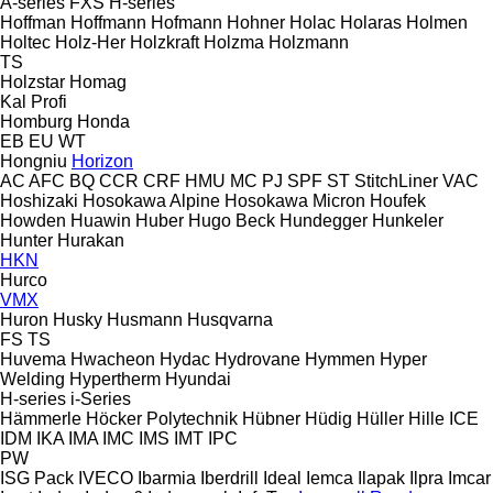
A-series
FXS
H-series
Hoffman
Hoffmann
Hofmann
Hohner
Holac
Holaras
Holmen
Holtec
Holz-Her
Holzkraft
Holzma
Holzmann
TS
Holzstar
Homag
Kal
Profi
Homburg
Honda
EB
EU
WT
Hongniu
Horizon
AC
AFC
BQ
CCR
CRF
HMU
MC
PJ
SPF
ST
StitchLiner
VAC
Hoshizaki
Hosokawa Alpine
Hosokawa Micron
Houfek
Howden
Huawin
Huber
Hugo Beck
Hundegger
Hunkeler
Hunter
Hurakan
HKN
Hurco
VMX
Huron
Husky
Husmann
Husqvarna
FS
TS
Huvema
Hwacheon
Hydac
Hydrovane
Hymmen
Hyper
Welding
Hypertherm
Hyundai
H-series
i-Series
Hämmerle
Höcker Polytechnik
Hübner
Hüdig
Hüller Hille
ICE
IDM
IKA
IMA
IMC
IMS
IMT
IPC
PW
ISG Pack
IVECO
Ibarmia
Iberdrill
Ideal
Iemca
Ilapak
Ilpra
Imcar