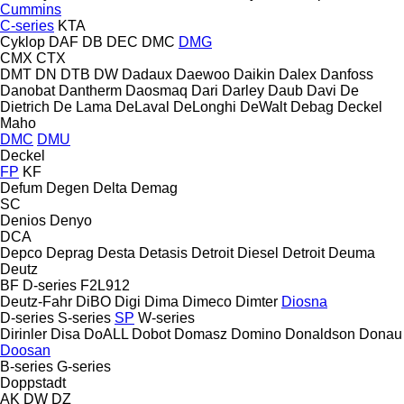
Cummins
C-series
KTA
Cyklop
DAF
DB
DEC
DMC
DMG
CMX
CTX
DMT
DN
DTB
DW
Dadaux
Daewoo
Daikin
Dalex
Danfoss
Danobat
Dantherm
Daosmaq
Dari
Darley
Daub
Davi
De
Dietrich
De Lama
DeLaval
DeLonghi
DeWalt
Debag
Deckel
Maho
DMC
DMU
Deckel
FP
KF
Defum
Degen
Delta
Demag
SC
Denios
Denyo
DCA
Depco
Deprag
Desta
Detasis
Detroit Diesel
Detroit
Deuma
Deutz
BF
D-series
F2L912
Deutz-Fahr
DiBO
Digi
Dima
Dimeco
Dimter
Diosna
D-series
S-series
SP
W-series
Dirinler
Disa
DoALL
Dobot
Domasz
Domino
Donaldson
Donau
Doosan
B-series
G-series
Doppstadt
AK
DW
DZ