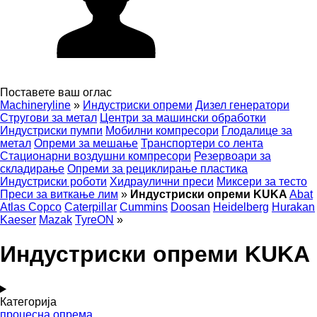
Поставете ваш оглас
Machineryline
»
Индустриски опреми
Дизел генератори
Стругови за метал
Центри за машински обработки
Индустриски пумпи
Мобилни компресори
Глодалице за
метал
Опреми за мешање
Транспортери со лента
Стационарни воздушни компресори
Резервоари за
складирање
Опреми за рециклирање пластика
Индустриски роботи
Хидраулични преси
Миксери за тесто
Преси за виткање лим
»
Индустриски опреми KUKA
Abat
Atlas Copco
Caterpillar
Cummins
Doosan
Heidelberg
Hurakan
Kaeser
Mazak
TyreON
»
Индустриски опреми KUKA
Категорија
процесна опрема