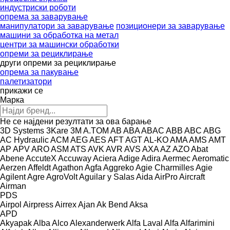
индустриски роботи
опрема за заварување
манипулатори за заварување
позиционери за заварување
машини за обработка на метал
центри за машински обработки
опреми за рециклирање
други опреми за рециклирање
опрема за пакување
палетизатори
прикажи се
Марка
Не се најдени резултати за ова барање
3D Systems
3Kare
3M
A.TOM
AB
ABA
ABAC
ABB
ABC
ABG
AC Hydraulic
ACM
AEG
AES
AFT
AGT
AL-KO
AMA
AMS
AMT
AP
APV
ARO
ASM
ATS
AVK
AVR
AVS
AXA
AZ
AZO
Abat
Abene
AccuteX
Accuway
Aciera
Adige
Adira
Aermec
Aeromatic
Aerzen
Affeldt
Agathon
Agfa
Aggreko
Agie Charmilles
Agie
Agilent
Agre
AgroVolt
Aguilar y Salas
Aida
AirPro
Aircraft
Airman
PDS
Airpol
Airpress
Airrex
Ajan
Ak Bend
Aksa
APD
Akyapak
Alba
Alco
Alexanderwerk
Alfa Laval
Alfa
Alfarimini