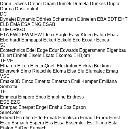
Dorin
Downs
Dreher
Driam
Dumek
Dumeta
Dunkes
Duplo
Durma
Dustcontrol
DC
Dynajet
Dynamic
Dörries Scharmann
Dürselen
EBA
EDT
EHT
ELB
EMA
ESA ENG
ESAB
LHF
ORIGO
ETA
EWD
EWM
EWT Inox
Eagle
Easy-Kleen
Eaton
Ebara
Eberhardt
Ebmpapst
Eckert
Eckold
Eco
Ecoair
Ecoca
SJ
Ecotechnics
Edel
Edge
Edur
Edwards
Eggersmann
Eigenbau
Eillert
Einhell
Eisele
Ekato
Ekomex
El-Björn
TF
VF
Elbaron
Elcon
ElectroQuell
Electrolux
Elektra Beckum
Ellerwerk
Elmo Rietschle
Eloma
Elsa
Elu
Elumatec
Emag
VSC
Emake3D
Emco
Emerito
Emerson
Emil Kemper
Emiliana
Serbatoi
TF
Emmegi
Empero
Enco
Endoline
Endress
ESE
EZG
Enerpac
Enerpat
Engel
Enshu
Eos
Epson
SureColor
Erbend
Ercolina
Erlo
Ermak
Ermaksan
Ernault
Ernex
Ernst
Esco
Esmach
Espera
Ess
Essa
Essemtec
Est Ticino
Esta
Etalon
EuRec
Eumach