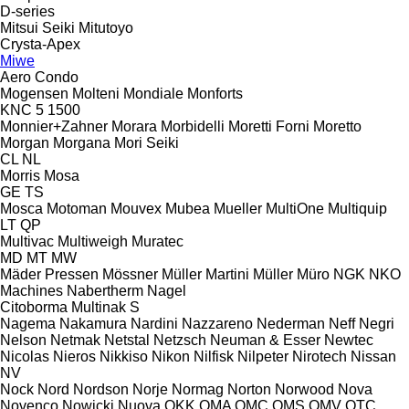
D-series
Mitsui Seiki
Mitutoyo
Crysta-Apex
Miwe
Aero
Condo
Mogensen
Molteni
Mondiale
Monforts
KNC 5 1500
Monnier+Zahner
Morara
Morbidelli
Moretti Forni
Moretto
Morgan
Morgana
Mori Seiki
CL
NL
Morris
Mosa
GE
TS
Mosca
Motoman
Mouvex
Mubea
Mueller
MultiOne
Multiquip
LT
QP
Multivac
Multiweigh
Muratec
MD
MT
MW
Mäder Pressen
Mössner
Müller Martini
Müller
Müro
NGK
NKO
Machines
Nabertherm
Nagel
Citoborma
Multinak S
Nagema
Nakamura
Nardini
Nazzareno
Nederman
Neff
Negri
Nelson
Netmak
Netstal
Netzsch
Neuman & Esser
Newtec
Nicolas
Nieros
Nikkiso
Nikon
Nilfisk
Nilpeter
Nirotech
Nissan
NV
Nock
Nord
Nordson
Norje
Normag
Norton
Norwood
Nova
Novenco
Nowicki
Nuova
OKK
OMA
OMC
OMS
OMV
OTC