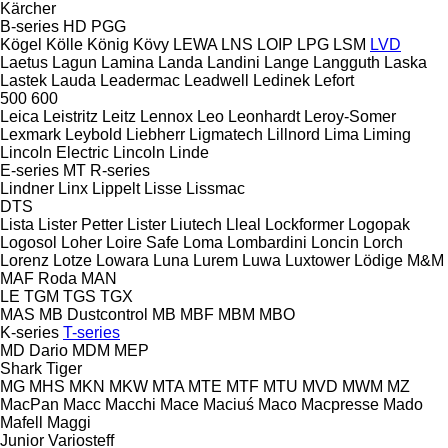
Kärcher
B-series
HD
PGG
Kögel
Kölle
König
Kövy
LEWA
LNS
LOIP
LPG
LSM
LVD
Laetus
Lagun
Lamina
Landa
Landini
Lange
Langguth
Laska
Lastek
Lauda
Leadermac
Leadwell
Ledinek
Lefort
500
600
Leica
Leistritz
Leitz
Lennox
Leo
Leonhardt
Leroy-Somer
Lexmark
Leybold
Liebherr
Ligmatech
Lillnord
Lima
Liming
Lincoln Electric
Lincoln
Linde
E-series
MT
R-series
Lindner
Linx
Lippelt
Lisse
Lissmac
DTS
Lista
Lister Petter
Lister
Liutech
Lleal
Lockformer
Logopak
Logosol
Loher
Loire Safe
Loma
Lombardini
Loncin
Lorch
Lorenz
Lotze
Lowara
Luna
Lurem
Luwa
Luxtower
Lödige
M&M
MAF Roda
MAN
LE
TGM
TGS
TGX
MAS
MB Dustcontrol
MB
MBF
MBM
MBO
K-series
T-series
MD Dario
MDM
MEP
Shark
Tiger
MG
MHS
MKN
MKW
MTA
MTE
MTF
MTU
MVD
MWM
MZ
MacPan
Macc
Macchi
Mace
Maciuś
Maco
Macpresse
Mado
Mafell
Maggi
Junior
Variosteff