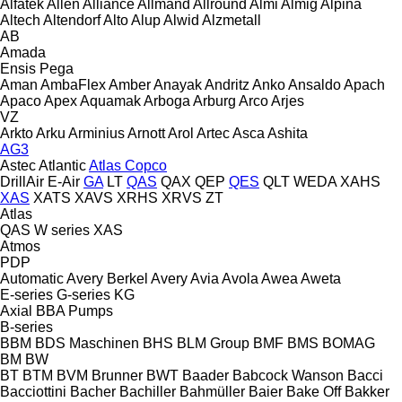
Alfatek
Allen
Alliance
Allmand
Allround
Almi
Almig
Alpina
Altech
Altendorf
Alto
Alup
Alwid
Alzmetall
AB
Amada
Ensis
Pega
Aman
AmbaFlex
Amber
Anayak
Andritz
Anko
Ansaldo
Apach
Apaco
Apex
Aquamak
Arboga
Arburg
Arco
Arjes
VZ
Arkto
Arku
Arminius
Arnott
Arol
Artec
Asca
Ashita
AG3
Astec
Atlantic
Atlas Copco
DrillAir
E-Air
GA
LT
QAS
QAX
QEP
QES
QLT
WEDA
XAHS
XAS
XATS
XAVS
XRHS
XRVS
ZT
Atlas
QAS
W series
XAS
Atmos
PDP
Automatic
Avery Berkel
Avery
Avia
Avola
Awea
Aweta
E-series
G-series
KG
Axial
BBA Pumps
B-series
BBM
BDS Maschinen
BHS
BLM Group
BMF
BMS
BOMAG
BM
BW
BT
BTM
BVM Brunner
BWT
Baader
Babcock Wanson
Bacci
Bacciottini
Bacher
Bachiller
Bahmüller
Baier
Bake Off
Bakker