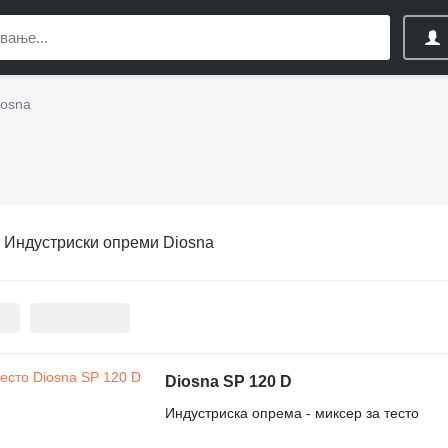
iosna
:
Индустриски опреми Diosna
Diosna SP 120 D
Индустриска опрема - миксер за тесто