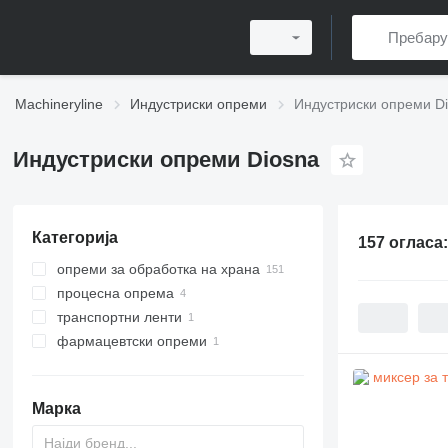
Machineryline
Индустриски опреми
Индустриски опреми D
Индустриски опреми Diosna
Категорија
157 огласа
опреми за обработка на храна
процесна опрема
пекарски опреми
транспортни ленти
опреми за кондиторски производи
опреми за мешање
миксери за тесто
фармацевтски опреми
транспортери со лента
кипери превртувачи на садови
други опреми за обработка на
планетарни миксери
машини за обложување на
храна
таблети
линии за производство на леб
Марка
мелници за леб
ламинатори за тесто