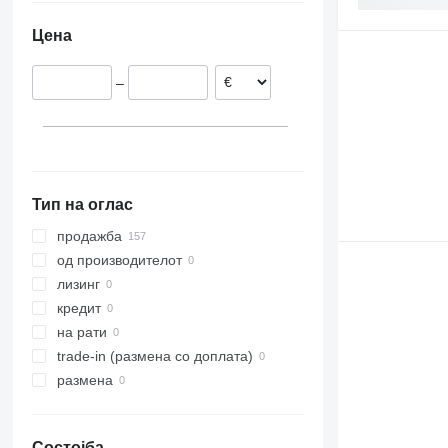
Холандија
Цена
Србија
Обединето Кралство
–
Хрватска
Полска
Тип на оглас
продажба
од производителот
лизинг
кредит
на рати
trade-in (размена со доплата)
размена
Состојба