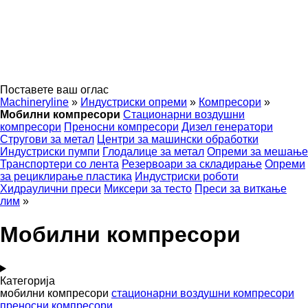
Поставете ваш оглас
Machineryline
»
Индустриски опреми
»
Компресори
»
Мобилни компресори
Стационарни воздушни
компресори
Преносни компресори
Дизел генератори
Стругови за метал
Центри за машински обработки
Индустриски пумпи
Глодалице за метал
Опреми за мешање
Транспортери со лента
Резервоари за складирање
Опреми
за рециклирање пластика
Индустриски роботи
Хидраулични преси
Миксери за тесто
Преси за виткање
лим
»
Мобилни компресори
Категорија
мобилни компресори
стационарни воздушни компресори
преносни компресори