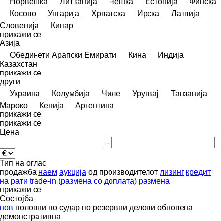
Норвешка
Литванија
Чешка
Естонија
Финска
Косово
Унгарија
Хрватска
Ирска
Латвија
Словенија
Кипар
прикажи се
Азија
Обединети Арапски Емирати
Кина
Индија
Казахстан
прикажи се
други
Украина
Колумбија
Чиле
Уругвај
Танзанија
Мароко
Кенија
Аргентина
прикажи се
прикажи се
Цена
–
Тип на оглас
продажба
наем
аукција
од производителот
лизинг
кредит
на рати
trade-in (размена со доплата)
размена
прикажи се
Состојба
нов
половни
по судар
по резервни делови
обновена
демонстративна