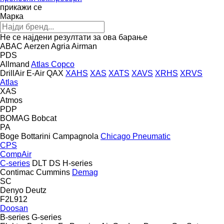
прикажи се
Марка
Не се најдени резултати за ова барање
ABAC
Aerzen
Agria
Airman
PDS
Allmand
Atlas Copco
DrillAir
E-Air
QAX
XAHS
XAS
XATS
XAVS
XRHS
XRVS
Atlas
XAS
Atmos
PDP
BOMAG
Bobcat
PA
Boge
Bottarini
Campagnola
Chicago Pneumatic
CPS
CompAir
C-series
DLT
DS
H-series
Contimac
Cummins
Demag
SC
Denyo
Deutz
F2L912
Doosan
B-series
G-series