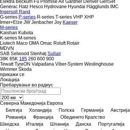
Elektra Beckum
Fu Promise Air
Gardner Denver
GenSet
Generac
Hatz
Hesco
Hydrovane
Hyundai
Hägglunds
IMC
Ingersoll Rand
G-series
P-series
R-series
T-series
VHP
XHP
Irmer+Elze
JW
Jenbacher
Joy
Kaeser
M-series
Kaishan
Kubota
K-series
M-series
Liutech
Maco
OMA
Omac
Roluft
Rotair
MDVN
SAB
Selwood
Stenhøj
Sullair
38K
65K
185
260
600
900
Tewatt
TyreON
Valpadana
Viber-System
Westinghouse
Wimmer
Škoda
прикажи се
Локација
Пребарување во радиус
Северна Македонија
Европа
Белгија
Холандија
Полска
Германија
Австрија
Романија
Франција
Обединето Кралство
Шведска
Италија
Шпанија
Данска
Португалија