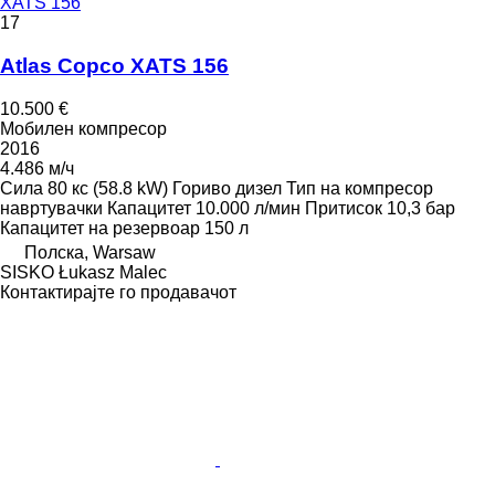
XATS 156
17
Atlas Copco XATS 156
10.500 €
Мобилен компресор
2016
4.486 м/ч
Сила
80 кс (58.8 kW)
Гориво
дизел
Тип на компресор
навртувачки
Капацитет
10.000 л/мин
Притисок
10,3 бар
Капацитет на резервоар
150 л
Полска, Warsaw
SISKO Łukasz Malec
Контактирајте го продавачот