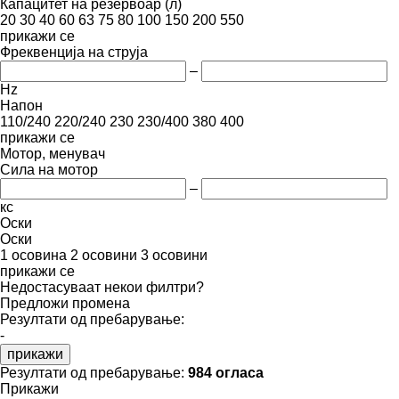
Капацитет на резервоар (л)
20
30
40
60
63
75
80
100
150
200
550
прикажи се
Фреквенција на струја
–
Hz
Напон
110/240
220/240
230
230/400
380
400
прикажи се
Мотор, менувач
Сила на мотор
–
кс
Оски
Оски
1 осовина
2 осовини
3 осовини
прикажи се
Недостасуваат некои филтри?
Предложи промена
Резултати од пребарување:
-
прикажи
Резултати од пребарување:
984 огласа
Прикажи