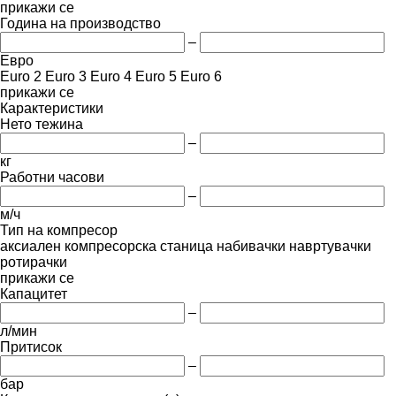
прикажи се
Година на производство
–
Евро
Euro 2
Euro 3
Euro 4
Euro 5
Euro 6
прикажи се
Карактеристики
Нето тежина
–
кг
Работни часови
–
м/ч
Тип на компресор
аксиален
компресорска станица
набивачки
навртувачки
ротирачки
прикажи се
Капацитет
–
л/мин
Притисок
–
бар