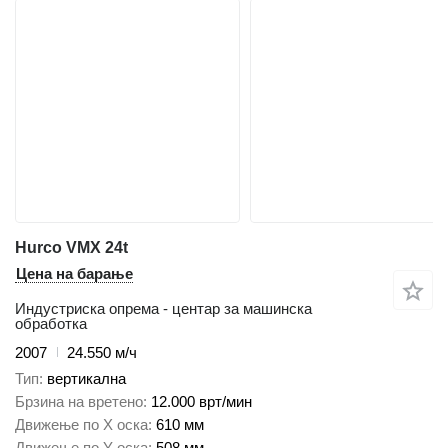
Hurco VMX 24t
Цена на барање
Индустриска опрема - центар за машинска
обработка
2007
24.550 м/ч
Тип
вертикална
Брзина на вретено
12.000 врт/мин
Движење по Х оска
610 мм
Движење по Y оска
508 мм