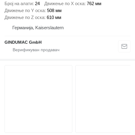
Број на алати
24
Движење по Х оска
762 мм
Движење по Y оска
508 мм
Движење по Z оска
610 мм
Германија, Kaiserslautern
GINDUMAC GmbH