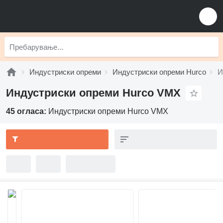
Индустриски опреми
Индустриски опреми Hurco
И
Индустриски опреми Hurco VMX
45 огласа:
Индустриски опреми Hurco VMX