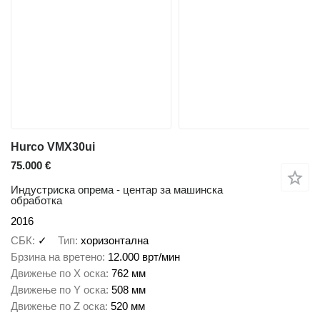
Hurco VMX30ui
75.000 €
Индустриска опрема - центар за машинска
обработка
2016
СБК
✓
Тип
хоризонтална
Брзина на вретено
12.000 врт/мин
Движење по Х оска
762 мм
Движење по Y оска
508 мм
Движење по Z оска
520 мм