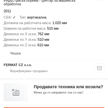
Индустриска опрема - центар за машинска
обработка
2011
СБК
✓
Тип
вертикална
Должина на работната маса
1.020 мм
Ширина на работна маса
510 мм
Движење по Х оска
762 мм
Движење по Y оска
510 мм
Движење по Z оска
610 мм
Чешка
FERMAT CZ s.r.o.
Продавате техника или возила?
Може да го направите тоа со нас!