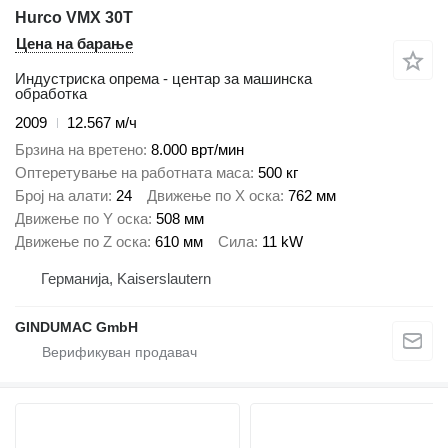
Hurco VMX 30T
Цена на барање
Индустриска опрема - центар за машинска
обработка
2009
12.567 м/ч
Брзина на вретено
8.000 врт/мин
Оптеретување на работната маса
500 кг
Број на алати
24
Движење по Х оска
762 мм
Движење по Y оска
508 мм
Движење по Z оска
610 мм
Сила
11 kW
Германија, Kaiserslautern
GINDUMAC GmbH