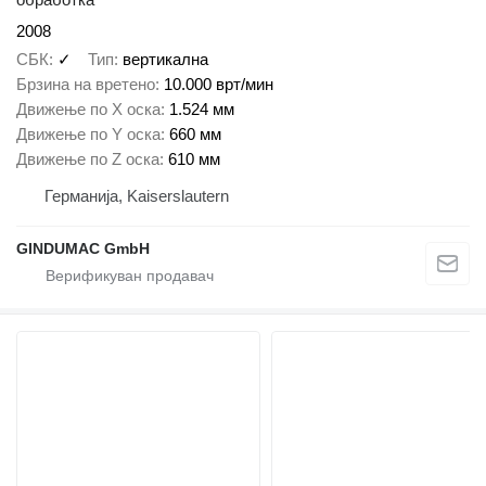
2008
СБК
✓
Тип
вертикална
Брзина на вретено
10.000 врт/мин
Движење по Х оска
1.524 мм
Движење по Y оска
660 мм
Движење по Z оска
610 мм
Германија, Kaiserslautern
GINDUMAC GmbH