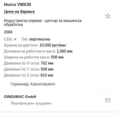
Hurco VMX30
Цена на барање
Индустриска опрема - центар за машинска
обработка
2004
СБК
✓
Тип
вертикална
Брзина на вретено
10.000 врт/мин
Должина на работната маса
1.060 мм
Ширина на работна маса
508 мм
Движење по Х оска
762 мм
Движење по Y оска
508 мм
Движење по Z оска
610 мм
Германија, Kaiserslautern
GINDUMAC GmbH