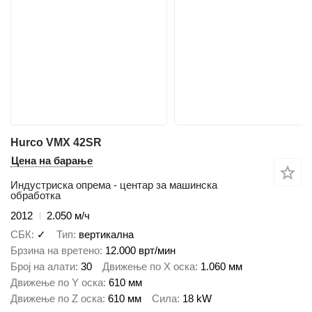
Hurco VMX 42SR
Цена на барање
Индустриска опрема - центар за машинска
обработка
2012
2.050 м/ч
СБК
✓
Тип
вертикална
Брзина на вретено
12.000 врт/мин
Број на алати
30
Движење по Х оска
1.060 мм
Движење по Y оска
610 мм
Движење по Z оска
610 мм
Сила
18 kW