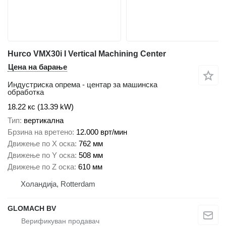
Hurco VMX30i I Vertical Machining Center
Цена на барање
Индустриска опрема - центар за машинска
обработка
18.22 кс (13.39 kW)
Тип
вертикална
Брзина на вретено
12.000 врт/мин
Движење по Х оска
762 мм
Движење по Y оска
508 мм
Движење по Z оска
610 мм
Холандија, Rotterdam
GLOMACH BV