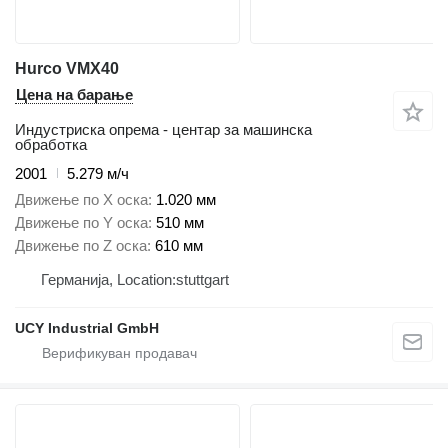
Hurco VMX40
Цена на барање
Индустриска опрема - центар за машинска
обработка
2001
5.279 м/ч
Движење по Х оска
1.020 мм
Движење по Y оска
510 мм
Движење по Z оска
610 мм
Германија, Location:stuttgart
UCY Industrial GmbH