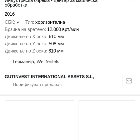
Индустриска опрема - центар за машинска
обработка
2016
СБК
✓
Тип
хоризонтална
Брзина на вретено
12.000 врт/мин
Движење по Х оска
610 мм
Движење по Y оска
508 мм
Движење по Z оска
610 мм
Германија, Weißenfels
GUTINVEST INTERNATIONAL ASSETS S.L,