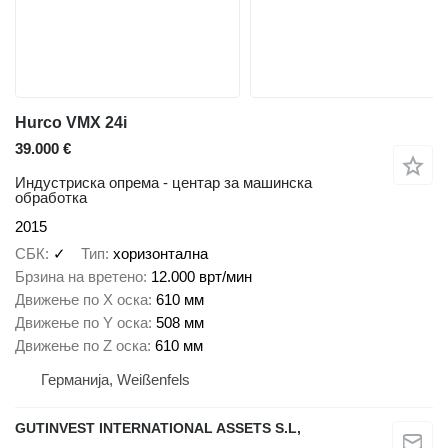
Hurco VMX 24i
39.000 €
Индустриска опрема - центар за машинска
обработка
2015
СБК
✓
Тип
хоризонтална
Брзина на вретено
12.000 врт/мин
Движење по Х оска
610 мм
Движење по Y оска
508 мм
Движење по Z оска
610 мм
Германија, Weißenfels
GUTINVEST INTERNATIONAL ASSETS S.L,