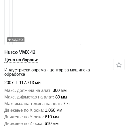
ВИДЕО
Hurco VMX 42
Цена на барање
Индустриска опрема - центар за машинска
обработка
2007
117.713 м/ч
Макс. должина на алат
300 мм
Макс. дијаметар на алат
80 мм
Максимална тежина на алат
7 кг
Движење по Х оска
1.060 мм
Движење по Y оска
610 мм
Движење по Z оска
610 мм