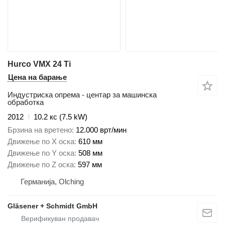
Hurco VMX 24 Ti
Цена на барање
Индустриска опрема - центар за машинска
обработка
2012
10.2 кс (7.5 kW)
Брзина на вретено
12.000 врт/мин
Движење по Х оска
610 мм
Движење по Y оска
508 мм
Движење по Z оска
597 мм
Германија, Olching
Gläsener + Schmidt GmbH