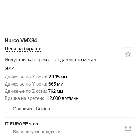
Hurco VMX84
Цена на барање
Индустриска опрема - глодалица за метал
2014
Движење по Х оска
2.135 мм
Движење по Y оска
665 мм
Движење по Z оска
762 мм
Брзина на вретено
12.000 врт/мин
Словачка, Buzica
IT EUROPE s.r.o.