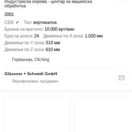
Индустриска опрема - центар за машинска
обработка
2001
СБК
✓
Тип
вертикална
Брзина на вретено
10.000 врт/мин
Број на алати
24
Движење по Х оска
1.020 мм
Движење по Y оска
510 мм
Движење по Z оска
610 мм
Германија, Olching
Gläsener + Schmidt GmbH