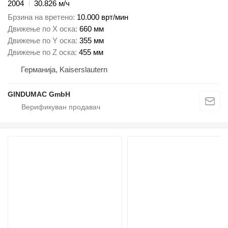
2004
30.826 м/ч
Брзина на вретено
10.000 врт/мин
Движење по Х оска
660 мм
Движење по Y оска
355 мм
Движење по Z оска
455 мм
Германија, Kaiserslautern
GINDUMAC GmbH