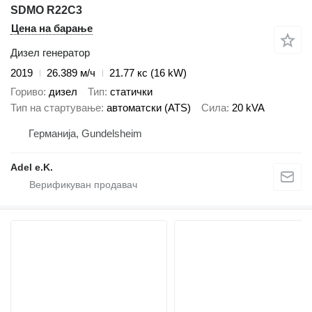
SDMO R22C3
Цена на барање
Дизел генератор
2019
26.389 м/ч
21.77 кс (16 kW)
Гориво
дизел
Тип
статички
Тип на стартување
автоматски (ATS)
Сила
20 kVA
Германија, Gundelsheim
Adel e.K.