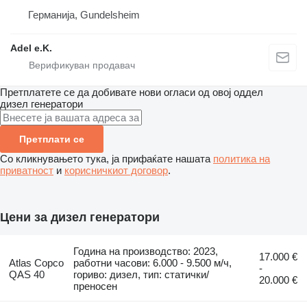
Германија, Gundelsheim
Adel e.K.
Претплатете се да добивате нови огласи од овој оддел
дизел генератори
Претплати се
Со кликнувањето тука, ја прифаќате нашата
политика на
приватност
и
корисничкиот договор
.
Цени за дизел генератори
Година на производство: 2023,
17.000 €
Atlas Copco
работни часови: 6.000 - 9.500 м/ч,
-
QAS 40
гориво: дизел, тип: статички/
20.000 €
преносен