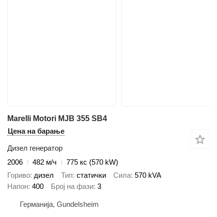
Marelli Motori MJB 355 SB4
Цена на барање
Дизел генератор
2006
482 м/ч
775 кс (570 kW)
Гориво
дизел
Тип
статички
Сила
570 kVA
Напон
400
Број на фази
3
Германија, Gundelsheim