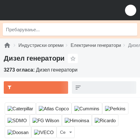
Индустриски опреми
Електрични генератори
Дизе
Дизел генератори
3273 огласа:
Дизел генератори
Се