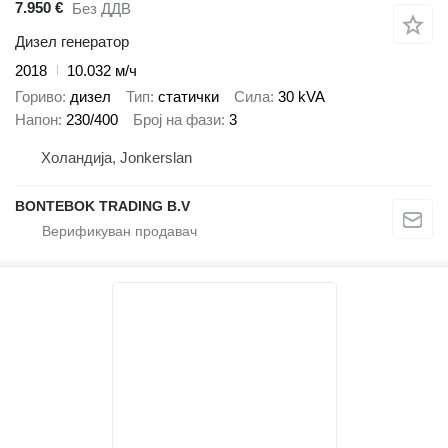
7.950 €
Без ДДВ
Дизел генератор
2018
10.032 м/ч
Гориво
дизел
Тип
статички
Сила
30 kVA
Напон
230/400
Број на фази
3
Холандија, Jonkerslan
BONTEBOK TRADING B.V