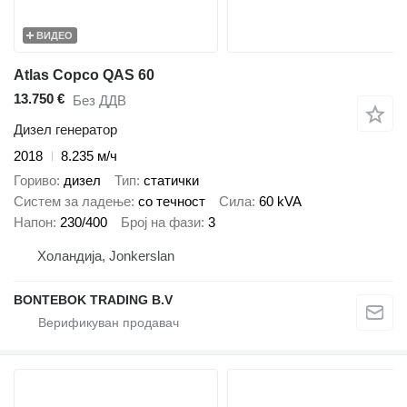
ВИДЕО
Atlas Copco QAS 60
13.750 €
Без ДДВ
Дизел генератор
2018
8.235 м/ч
Гориво
дизел
Тип
статички
Систем за ладење
со течност
Сила
60 kVA
Напон
230/400
Број на фази
3
Холандија, Jonkerslan
BONTEBOK TRADING B.V