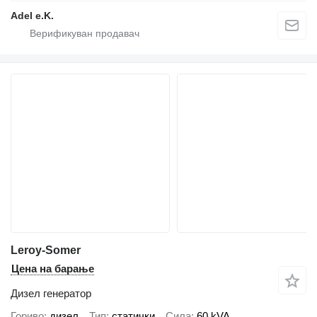
Adel e.K.
Leroy-Somer
Цена на барање
Дизел генератор
Гориво
дизел
Тип
статички
Сила
60 kVA