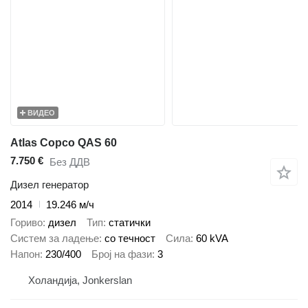
ВИДЕО
Atlas Copco QAS 60
7.750 €
Без ДДВ
Дизел генератор
2014
19.246 м/ч
Гориво
дизел
Тип
статички
Систем за ладење
со течност
Сила
60 kVA
Напон
230/400
Број на фази
3
Холандија, Jonkerslan