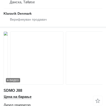
Данска, Tølløse
Klaravik Denmark
ВИДЕО
SDMO J88
Цена на барање
Дизел генератор