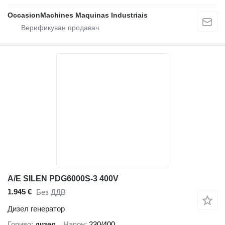
OccasionMachines Maquinas Industriais
A/E SILEN PDG6000S-3 400V
1.945 €
Без ДДВ
Дизел генератор
Гориво
дизел
Напон
230/400