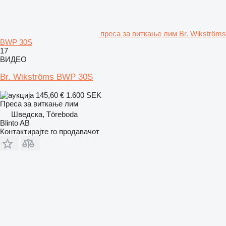
преса за виткање лим Br. Wikströms
BWP 30S
17
ВИДЕО
Br. Wikströms BWP 30S
145,60 €
1.600 SEK
Преса за виткање лим
Шведска, Töreboda
Blinto AB
Контактирајте го продавачот