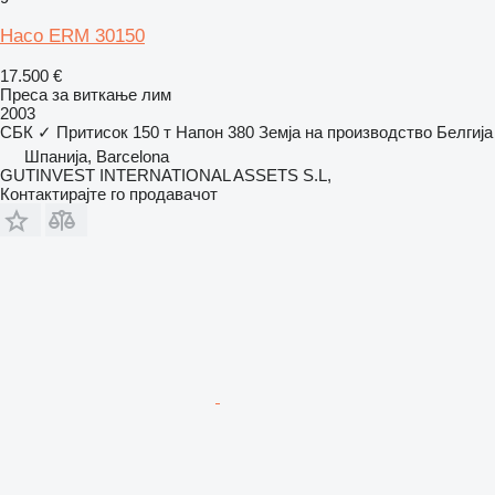
Haco ERM 30150
17.500 €
Преса за виткање лим
2003
СБК
✓
Притисок
150 т
Напон
380
Земја на производство
Белгија
Шпанија, Barcelona
GUTINVEST INTERNATIONAL ASSETS S.L,
Контактирајте го продавачот