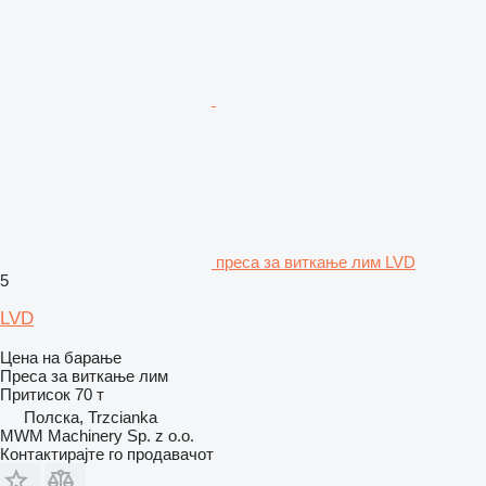
преса за виткање лим LVD
5
LVD
Цена на барање
Преса за виткање лим
Притисок
70 т
Полска, Trzcianka
MWM Machinery Sp. z o.o.
Контактирајте го продавачот