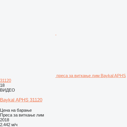
преса за виткање лим Baykal APHS
31120
18
ВИДЕО
Baykal APHS 31120
Цена на барање
Преса за виткање лим
2018
2.442 м/ч