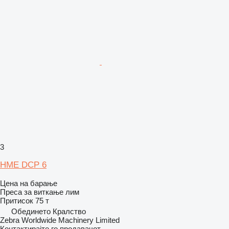
3
HME DCP 6
Цена на барање
Преса за виткање лим
Притисок
75 т
Обединето Кралство
Zebra Worldwide Machinery Limited
Контактирајте го продавачот