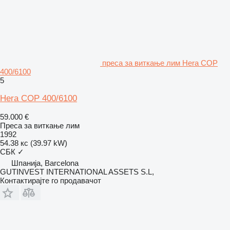
преса за виткање лим Hera COP
400/6100
5
Hera COP 400/6100
59.000 €
Преса за виткање лим
1992
54.38 кс (39.97 kW)
СБК
✓
Шпанија, Barcelona
GUTINVEST INTERNATIONAL ASSETS S.L,
Контактирајте го продавачот