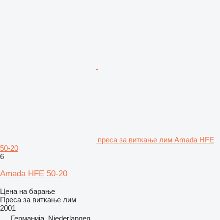
преса за виткање лим Amada HFE
50-20
6
Amada HFE 50-20
Цена на барање
Преса за виткање лим
2001
Германија, Niederlangen