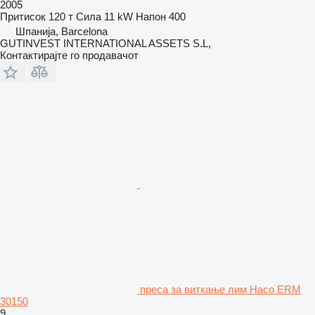
2005
Притисок
120 т
Сила
11 kW
Напон
400
Шпанија, Barcelona
GUTINVEST INTERNATIONAL ASSETS S.L,
Контактирајте го продавачот
преса за виткање лим Haco ERM
30150
9