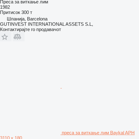
Преса за виткање лим
1982
Притисок
300 т
Шпанија, Barcelona
GUTINVEST INTERNATIONAL ASSETS S.L,
Контактирајте го продавачот
преса за виткање лим Baykal APH
3110 x 180