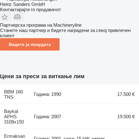
Heinz Sanders GmbH
Контактирајте го продавачот
Партнерска програма на Machineryline
Станете наш партнер и бидете наградени за секој привлечен
клиент
Видете ја понудата
Цени за преси за виткање лим
BBM 160
Година: 1990
17.500 €
TNS
Baykal
APHS
Година: 2007
19.500 €
3108x150
Ermaksan
Година: 2001, сила: 15 kW, напон: