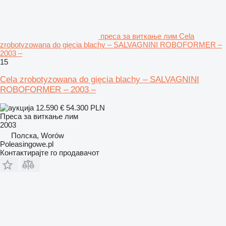
преса за виткање лим Cela
zrobotyzowana do gięcia blachy – SALVAGNINI ROBOFORMER –
2003 –
15
Cela zrobotyzowana do gięcia blachy – SALVAGNINI
ROBOFORMER – 2003 –
12.590 €
54.300 PLN
Преса за виткање лим
2003
Полска, Worów
Poleasingowe.pl
Контактирајте го продавачот