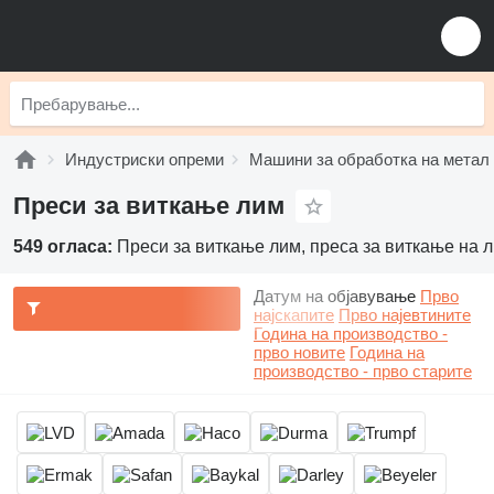
Индустриски опреми
Машини за обработка на метал
Преси за виткање лим
549 огласа:
Преси за виткање лим, преса за виткање на 
Датум на објавување
Прво
најскапите
Прво најевтините
Година на производство -
прво новите
Година на
производство - прво старите