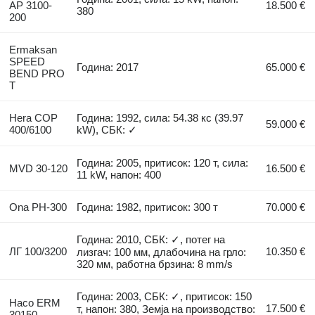
AP 3100-
18.500 €
380
200
Ermaksan
SPEED
Година: 2017
65.000 €
BEND PRO
T
Hera COP
Година: 1992, сила: 54.38 кс (39.97
59.000 €
400/6100
kW), СБК: ✓
Година: 2005, притисок: 120 т, сила:
MVD 30-120
16.500 €
11 kW, напон: 400
Ona PH-300
Година: 1982, притисок: 300 т
70.000 €
Година: 2010, СБК: ✓, потег на
ЛГ 100/3200
10.350 €
лизгач: 100 мм, длабочина на грло:
320 мм, работна брзина: 8 mm/s
Година: 2003, СБК: ✓, притисок: 150
Haco ERM
17.500 €
т, напон: 380, Земја на производство:
30150